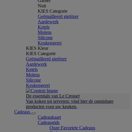
Garnet
Nuit
KIES Categorie
Geëmailleerd gietijzer
Aardewerk
Ketels
Molens
Silicone
Keukengerei
KIES Kleur
KIES Categorie
Geëmailleerd gietijzer
Aardewerk
Ketels
Molens
Silicone
Keukengerei
De essentials van Le Creuset
Van koken tot serveren: vind hier de onmisbare
producten voor uw keuken.
Cadeaus
Cadeaukaart
Cadeaugids
Onze Favoriete Cadeaus