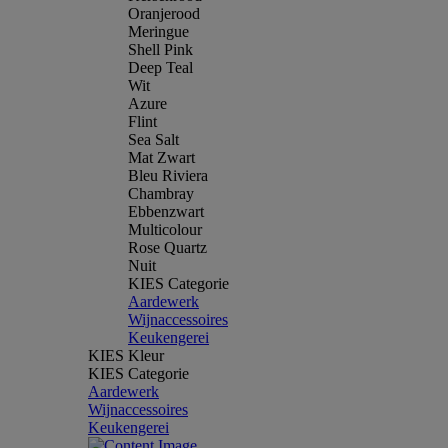
Oranjerood
Meringue
Shell Pink
Deep Teal
Wit
Azure
Flint
Sea Salt
Mat Zwart
Bleu Riviera
Chambray
Ebbenzwart
Multicolour
Rose Quartz
Nuit
KIES Categorie
Aardewerk
Wijnaccessoires
Keukengerei
KIES Kleur
KIES Categorie
Aardewerk
Wijnaccessoires
Keukengerei