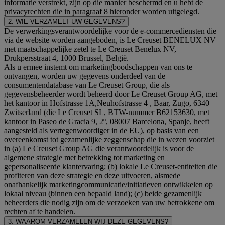
informatie verstrekt, zijn op die manier beschermd en u hebt de
privacyrechten die in paragraaf 8 hieronder worden uitgelegd.
2. WIE VERZAMELT UW GEGEVENS?
De verwerkingsverantwoordelijke voor de e-commercediensten die
via de website worden aangeboden, is Le Creuset BENELUX NV
met maatschappelijke zetel te Le Creuset Benelux NV,
Drukpersstraat 4, 1000 Brussel, België.
Als u ermee instemt om marketingboodschappen van ons te
ontvangen, worden uw gegevens onderdeel van de
consumentendatabase van Le Creuset Group, die als
gegevensbeheerder wordt beheerd door Le Creuset Group AG, met
het kantoor in Hofstrasse 1A,Neuhofstrasse 4 , Baar, Zugo, 6340
Zwitserland (die Le Creuset SL, BTW-nummer B62153630, met
kantoor in Paseo de Gracia 9, 2º, 08007 Barcelona, Spanje, heeft
aangesteld als vertegenwoordiger in de EU), op basis van een
overeenkomst tot gezamenlijke zeggenschap die in wezen voorziet
in (a) Le Creuset Group AG die verantwoordelijk is voor de
algemene strategie met betrekking tot marketing en
gepersonaliseerde klantervaring; (b) lokale Le Creuset-entiteiten die
profiteren van deze strategie en deze uitvoeren, alsmede
onafhankelijk marketingcommunicatie/initiatieven ontwikkelen op
lokaal niveau (binnen een bepaald land); (c) beide gezamenlijk
beheerders die nodig zijn om de verzoeken van uw betrokkene om
rechten af te handelen.
3. WAAROM VERZAMELEN WIJ DEZE GEGEVENS?