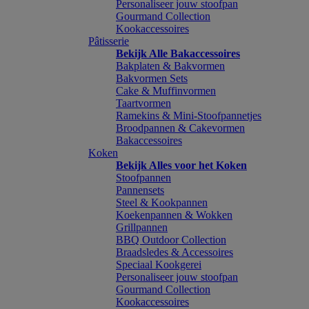
Personaliseer jouw stoofpan
Gourmand Collection
Kookaccessoires
Pâtisserie
Bekijk Alle Bakaccessoires
Bakplaten & Bakvormen
Bakvormen Sets
Cake & Muffinvormen
Taartvormen
Ramekins & Mini-Stoofpannetjes
Broodpannen & Cakevormen
Bakaccessoires
Koken
Bekijk Alles voor het Koken
Stoofpannen
Pannensets
Steel & Kookpannen
Koekenpannen & Wokken
Grillpannen
BBQ Outdoor Collection
Braadsledes & Accessoires
Speciaal Kookgerei
Personaliseer jouw stoofpan
Gourmand Collection
Kookaccessoires