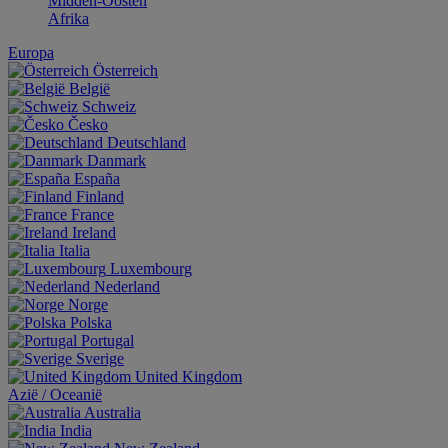
Midden-Oosten
Afrika
Europa
Österreich
België
Schweiz
Česko
Deutschland
Danmark
España
Finland
France
Ireland
Italia
Luxembourg
Nederland
Norge
Polska
Portugal
Sverige
United Kingdom
Aziё / Oceaniё
Australia
India