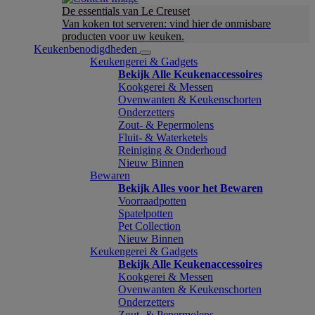
De essentials van Le Creuset
Van koken tot serveren: vind hier de onmisbare
producten voor uw keuken.
Keukenbenodigdheden
Keukengerei & Gadgets
Bekijk Alle Keukenaccessoires
Kookgerei & Messen
Ovenwanten & Keukenschorten
Onderzetters
Zout- & Pepermolens
Fluit- & Waterketels
Reiniging & Onderhoud
Nieuw Binnen
Bewaren
Bekijk Alles voor het Bewaren
Voorraadpotten
Spatelpotten
Pet Collection
Nieuw Binnen
Keukengerei & Gadgets
Bekijk Alle Keukenaccessoires
Kookgerei & Messen
Ovenwanten & Keukenschorten
Onderzetters
Zout- & Pepermolens