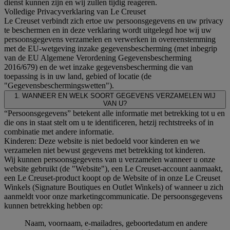
dienst kunnen zijn en wij zullen tijdig reageren.
Volledige Privacyverklaring van Le Creuset
Le Creuset verbindt zich ertoe uw persoonsgegevens en uw privacy
te beschermen en in deze verklaring wordt uitgelegd hoe wij uw
persoonsgegevens verzamelen en verwerken in overeenstemming
met de EU-wetgeving inzake gegevensbescherming (met inbegrip
van de EU Algemene Verordening Gegevensbescherming
2016/679) en de wet inzake gegevensbescherming die van
toepassing is in uw land, gebied of locatie (de
"Gegevensbeschermingswetten").
1. WANNEER EN WELK SOORT GEGEVENS VERZAMELEN WIJ
VAN U?
“Persoonsgegevens” betekent alle informatie met betrekking tot u en
die ons in staat stelt om u te identificeren, hetzij rechtstreeks of in
combinatie met andere informatie.
Kinderen: Deze website is niet bedoeld voor kinderen en we
verzamelen niet bewust gegevens met betrekking tot kinderen.
Wij kunnen persoonsgegevens van u verzamelen wanneer u onze
website gebruikt (de "Website"), een Le Creuset-account aanmaakt,
een Le Creuset-product koopt op de Website of in onze Le Creuset
Winkels (Signature Boutiques en Outlet Winkels) of wanneer u zich
aanmeldt voor onze marketingcommunicatie. De persoonsgegevens
kunnen betrekking hebben op:
Naam, voornaam, e-mailadres, geboortedatum en andere