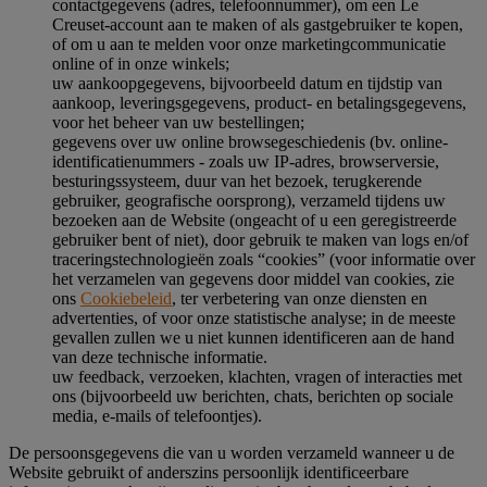
contactgegevens (adres, telefoonnummer), om een Le
Creuset-account aan te maken of als gastgebruiker te kopen,
of om u aan te melden voor onze marketingcommunicatie
online of in onze winkels;
uw aankoopgegevens, bijvoorbeeld datum en tijdstip van
aankoop, leveringsgegevens, product- en betalingsgegevens,
voor het beheer van uw bestellingen;
gegevens over uw online browsegeschiedenis (bv. online-
identificatienummers - zoals uw IP-adres, browserversie,
besturingssysteem, duur van het bezoek, terugkerende
gebruiker, geografische oorsprong), verzameld tijdens uw
bezoeken aan de Website (ongeacht of u een geregistreerde
gebruiker bent of niet), door gebruik te maken van logs en/of
traceringstechnologieën zoals “cookies” (voor informatie over
het verzamelen van gegevens door middel van cookies, zie
ons
Cookiebeleid
, ter verbetering van onze diensten en
advertenties, of voor onze statistische analyse; in de meeste
gevallen zullen we u niet kunnen identificeren aan de hand
van deze technische informatie.
uw feedback, verzoeken, klachten, vragen of interacties met
ons (bijvoorbeeld uw berichten, chats, berichten op sociale
media, e-mails of telefoontjes).
De persoonsgegevens die van u worden verzameld wanneer u de
Website gebruikt of anderszins persoonlijk identificeerbare