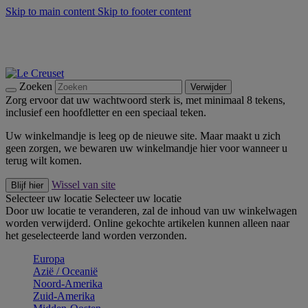
Skip to main content
Skip to footer content
Zomerse buitenmomenten met de BBQ Outdoor Collectie &
Thyme -
Shop Nu
De essentials van Le Creuset -
Ontdek Nu
Nieuwsbrieven: Registreer en bespaar 10%! -
Schrijf je nu in
Zoeken
Verwijder
Zorg ervoor dat uw wachtwoord sterk is, met minimaal 8 tekens,
inclusief een hoofdletter en een speciaal teken.
Uw winkelmandje is leeg op de nieuwe site. Maar maakt u zich
geen zorgen, we bewaren uw winkelmandje hier voor wanneer u
terug wilt komen.
Wissel van site
Blijf hier
Selecteer uw locatie
Selecteer uw locatie
Door uw locatie te veranderen, zal de inhoud van uw winkelwagen
worden verwijderd. Online gekochte artikelen kunnen alleen naar
het geselecteerde land worden verzonden.
Europa
Aziё / Oceaniё
Noord-Amerika
Zuid-Amerika