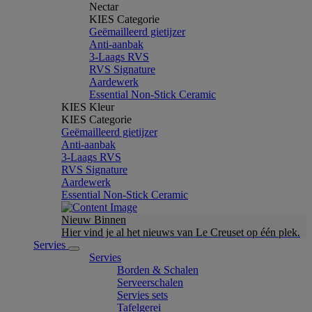
Nectar
KIES Categorie
Geëmailleerd gietijzer
Anti-aanbak
3-Laags RVS
RVS Signature
Aardewerk
Essential Non-Stick Ceramic
KIES Kleur
KIES Categorie
Geëmailleerd gietijzer
Anti-aanbak
3-Laags RVS
RVS Signature
Aardewerk
Essential Non-Stick Ceramic
Nieuw Binnen
Hier vind je al het nieuws van Le Creuset op één plek.
Servies
Servies
Borden & Schalen
Serveerschalen
Servies sets
Tafelgerei