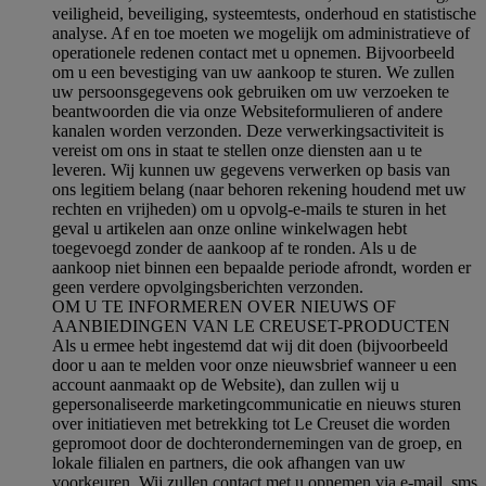
veiligheid, beveiliging, systeemtests, onderhoud en statistische
analyse. Af en toe moeten we mogelijk om administratieve of
operationele redenen contact met u opnemen. Bijvoorbeeld
om u een bevestiging van uw aankoop te sturen. We zullen
uw persoonsgegevens ook gebruiken om uw verzoeken te
beantwoorden die via onze Websiteformulieren of andere
kanalen worden verzonden. Deze verwerkingsactiviteit is
vereist om ons in staat te stellen onze diensten aan u te
leveren. Wij kunnen uw gegevens verwerken op basis van
ons legitiem belang (naar behoren rekening houdend met uw
rechten en vrijheden) om u opvolg-e-mails te sturen in het
geval u artikelen aan onze online winkelwagen hebt
toegevoegd zonder de aankoop af te ronden. Als u de
aankoop niet binnen een bepaalde periode afrondt, worden er
geen verdere opvolgingsberichten verzonden.
OM U TE INFORMEREN OVER NIEUWS OF
AANBIEDINGEN VAN LE CREUSET-PRODUCTEN
Als u ermee hebt ingestemd dat wij dit doen (bijvoorbeeld
door u aan te melden voor onze nieuwsbrief wanneer u een
account aanmaakt op de Website), dan zullen wij u
gepersonaliseerde marketingcommunicatie en nieuws sturen
over initiatieven met betrekking tot Le Creuset die worden
gepromoot door de dochterondernemingen van de groep, en
lokale filialen en partners, die ook afhangen van uw
voorkeuren. Wij zullen contact met u opnemen via e-mail, sms