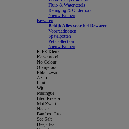
Fluit- & Waterketels
Reiniging & Onderhoud
Nieuw Binnen
Bewaren
Bekijk Alles voor het Bewaren
Voorraadpotten
Spatelpotten
Pet Collection
Nieuw Binnen
KIES Kleur
Kersenrood
No Colour
Oranjerood
Ebbenzwart
Azure
Flint
Wit
Meringue
Bleu Riviera
Mat Zwart
Nectar
Bamboo Green
Sea Salt
Deep Teal