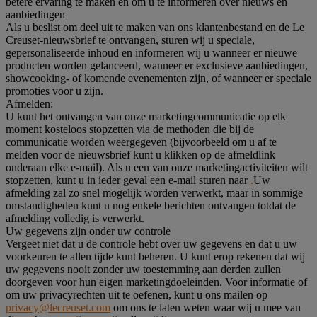
betere ervaring te maken en om u te informeren over nieuws en
aanbiedingen
Als u beslist om deel uit te maken van ons klantenbestand en de Le
Creuset-nieuwsbrief te ontvangen, sturen wij u speciale,
gepersonaliseerde inhoud en informeren wij u wanneer er nieuwe
producten worden gelanceerd, wanneer er exclusieve aanbiedingen,
showcooking- of komende evenementen zijn, of wanneer er speciale
promoties voor u zijn.
Afmelden:
U kunt het ontvangen van onze marketingcommunicatie op elk
moment kosteloos stopzetten via de methoden die bij de
communicatie worden weergegeven (bijvoorbeeld om u af te
melden voor de nieuwsbrief kunt u klikken op de afmeldlink
onderaan elke e-mail). Als u een van onze marketingactiviteiten wilt
stopzetten, kunt u in ieder geval een e-mail sturen naar
.
Uw
afmelding zal zo snel mogelijk worden verwerkt, maar in sommige
omstandigheden kunt u nog enkele berichten ontvangen totdat de
afmelding volledig is verwerkt.
Uw gegevens zijn onder uw controle
Vergeet niet dat u de controle hebt over uw gegevens en dat u uw
voorkeuren te allen tijde kunt beheren. U kunt erop rekenen dat wij
uw gegevens nooit zonder uw toestemming aan derden zullen
doorgeven voor hun eigen marketingdoeleinden. Voor informatie of
om uw privacyrechten uit te oefenen, kunt u ons mailen op
privacy@lecreuset.com
om ons te laten weten waar wij u mee van