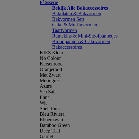
Pâtisserie
Bekijk Alle Bakaccessoires
Bakplaten & Bakvormen
Bakvormen Sets
Cake & Muffinvormen
Taartvormen
Ramekins & Mini-Stoofpannetjes
Broodpannen & Cakevormen
Bakaccessoires
KIES Kleur
No Colour
Kersenrood
Oranjerood
Mat Zwart
Meringue
Azure
Sea Salt
Flint
Wit
Shell Pink
Bleu Riviera
Ebbenzwart
Bamboo Green
Deep Teal
Garnet