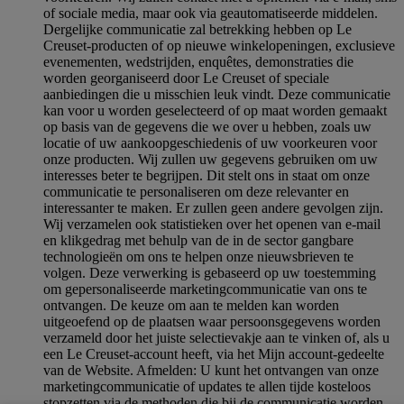
of sociale media, maar ook via geautomatiseerde middelen.
Dergelijke communicatie zal betrekking hebben op Le
Creuset-producten of op nieuwe winkelopeningen, exclusieve
evenementen, wedstrijden, enquêtes, demonstraties die
worden georganiseerd door Le Creuset of speciale
aanbiedingen die u misschien leuk vindt. Deze communicatie
kan voor u worden geselecteerd of op maat worden gemaakt
op basis van de gegevens die we over u hebben, zoals uw
locatie of uw aankoopgeschiedenis of uw voorkeuren voor
onze producten. Wij zullen uw gegevens gebruiken om uw
interesses beter te begrijpen. Dit stelt ons in staat om onze
communicatie te personaliseren om deze relevanter en
interessanter te maken. Er zullen geen andere gevolgen zijn.
Wij verzamelen ook statistieken over het openen van e-mail
en klikgedrag met behulp van de in de sector gangbare
technologieën om ons te helpen onze nieuwsbrieven te
volgen. Deze verwerking is gebaseerd op uw toestemming
om gepersonaliseerde marketingcommunicatie van ons te
ontvangen. De keuze om aan te melden kan worden
uitgeoefend op de plaatsen waar persoonsgegevens worden
verzameld door het juiste selectievakje aan te vinken of, als u
een Le Creuset-account heeft, via het Mijn account-gedeelte
van de Website.
Afmelden
: U kunt het ontvangen van onze
marketingcommunicatie of updates te allen tijde kosteloos
stopzetten via de methoden die bij de communicatie worden