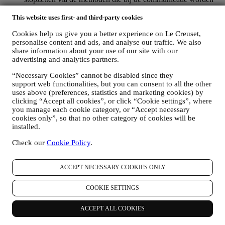
weergegeven (om u bijvoorbeeld af te melden voor de
nieuwsbrief kunt u klikken op de afmeldlink onderaan elke e-
This website uses first- and third-party cookies
mail). Als u een Le Creuset account hebt, kunt u eenvoudig
Cookies help us give you a better experience on Le Creuset,
uw marketingvoorkeuren beheren. Als u onze
personalise content and ads, and analyse our traffic. We also
marketingactiviteiten wilt stopzetten, kunt u in ieder geval een
share information about your use of our site with our
e-mail sturen naar
privacy@lecreuset.com
. Wij zullen uw
advertising and analytics partners.
afmelding zo spoedig mogelijk verwerken, maar in sommige
gevallen kunt u nog enkele berichten ontvangen totdat de
“Necessary Cookies” cannot be disabled since they
afmelding volledig is verwerkt.
support web functionalities, but you can consent to all the other
Weet dat wij uw contactgegevens en andere
uses above (preferences, statistics and marketing cookies) by
persoonsgegevens niet doorgeven of verkopen aan andere
clicking “Accept all cookies”, or click “Cookie settings”, where
bedrijven voor hun marketingdoeleinden.
you manage each cookie category, or “Accept necessary
RE-TARGETING / OM ONZE AANBIEDINGEN AAN
cookies only”, so that no other category of cookies will be
TE PASSEN EN DE KLANTERVARING TE
installed.
VERBETEREN
Check our
Cookie Policy
.
Wij willen uw gegevens gebruiken om onze diensten en
aanbiedingen af te stemmen op uw behoeften en voorkeuren
om u een gepersonaliseerde Le Creuset-klantervaring te
ACCEPT NECESSARY COOKIES ONLY
bieden. Wij doen dit door uw gewoontes of interesses te
analyseren, bijvoorbeeld met betrekking tot de meest bekeken
COOKIE SETTINGS
producten, uw interactie met ons op sociale media, welke
pagina's van onze Website u bezoekt, welke inhoud van onze
aanbiedingen u leest. Wij doen dit voornamelijk door en ook
ACCEPT ALL COOKIES
in combinatie met uw gegevens en voorkeuren die worden