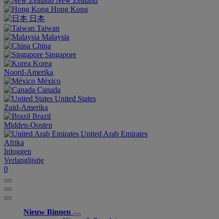
New Zealand
Hong Kong
日本
Taiwan
Malaysia
China
Singapore
Korea
Noord-Amerika
México
Canada
United States
Zuid-Amerika
Brazil
Midden-Oosten
United Arab Emirates
Afrika
Inloggen
Verlanglijstje
0
Nieuw Binnen