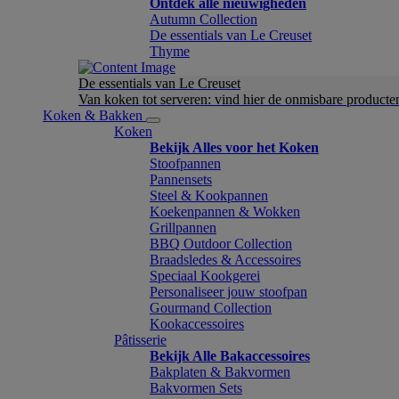
Ontdek alle nieuwigheden
Autumn Collection
De essentials van Le Creuset
Thyme
De essentials van Le Creuset
Van koken tot serveren: vind hier de onmisbare product
Koken & Bakken
Koken
Bekijk Alles voor het Koken
Stoofpannen
Pannensets
Steel & Kookpannen
Koekenpannen & Wokken
Grillpannen
BBQ Outdoor Collection
Braadsledes & Accessoires
Speciaal Kookgerei
Personaliseer jouw stoofpan
Gourmand Collection
Kookaccessoires
Pâtisserie
Bekijk Alle Bakaccessoires
Bakplaten & Bakvormen
Bakvormen Sets