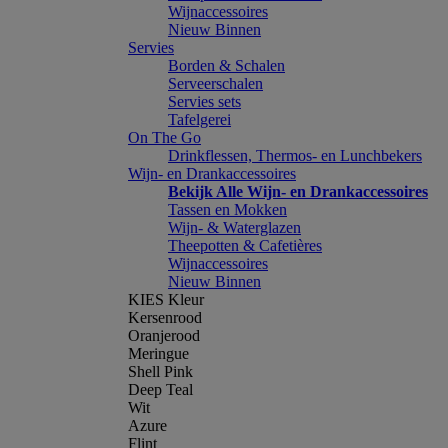
Wijnaccessoires
Nieuw Binnen
Servies
Borden & Schalen
Serveerschalen
Servies sets
Tafelgerei
On The Go
Drinkflessen, Thermos- en Lunchbekers
Wijn- en Drankaccessoires
Bekijk Alle Wijn- en Drankaccessoires
Tassen en Mokken
Wijn- & Waterglazen
Theepotten & Cafetières
Wijnaccessoires
Nieuw Binnen
KIES Kleur
Kersenrood
Oranjerood
Meringue
Shell Pink
Deep Teal
Wit
Azure
Flint