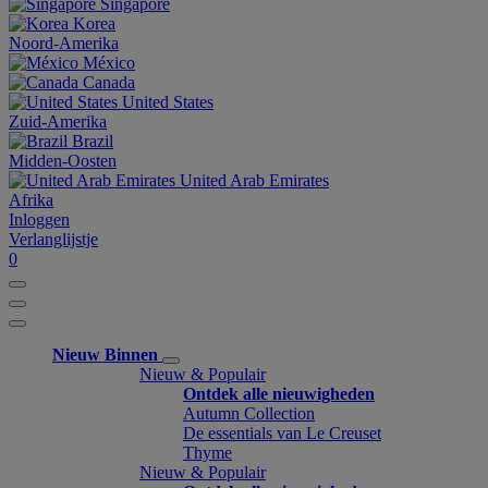
Singapore
Korea
Noord-Amerika
México
Canada
United States
Zuid-Amerika
Brazil
Midden-Oosten
United Arab Emirates
Afrika
Inloggen
Verlanglijstje
0
Nieuw Binnen
Nieuw & Populair
Ontdek alle nieuwigheden
Autumn Collection
De essentials van Le Creuset
Thyme
Nieuw & Populair