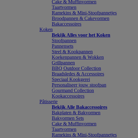
Cake & Muffinvormen
Taartvormen
Ramekins & Mini-Stoofpannetjes
Broodpannen & Cakevormen
Bakaccessoires
Koken
Bekijk Alles voor het Koken
Stoofpannen
Pannensets
Steel & Kookpannen
Koekenpannen & Wokken
Grillpannen
BBQ Outdoor Collection
Braadsledes & Accessoires
Speciaal Kookgerei
Personaliseer jouw stoofpan
Gourmand Collection
Kookaccessoires
Pâtisserie
Bekijk Alle Bakaccessoires
Bakplaten & Bakvormen
Bakvormen Sets
Cake & Muffinvormen
Taartvormen
Ramekins & Mini-Stoofpannetjes