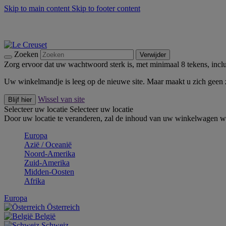
Skip to main content
Skip to footer content
Zomerse buitenmomenten met de BBQ Outdoor Collectie & Thy
De essentials van Le Creuset -
Ontdek Nu
Nieuwsbrieven: Registreer en bespaar 10%! -
Schrijf je nu in
Zoeken
Verwijder
Zorg ervoor dat uw wachtwoord sterk is, met minimaal 8 tekens, inclus
Uw winkelmandje is leeg op de nieuwe site. Maar maakt u zich geen
Wissel van site
Blijf hier
Selecteer uw locatie
Selecteer uw locatie
Door uw locatie te veranderen, zal de inhoud van uw winkelwagen wo
Europa
Aziё / Oceaniё
Noord-Amerika
Zuid-Amerika
Midden-Oosten
Afrika
Europa
Österreich
België
Schweiz