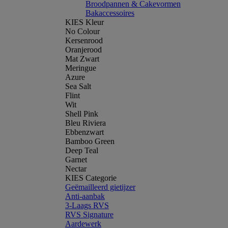
Broodpannen & Cakevormen
Bakaccessoires
KIES Kleur
No Colour
Kersenrood
Oranjerood
Mat Zwart
Meringue
Azure
Sea Salt
Flint
Wit
Shell Pink
Bleu Riviera
Ebbenzwart
Bamboo Green
Deep Teal
Garnet
Nectar
KIES Categorie
Geëmailleerd gietijzer
Anti-aanbak
3-Laags RVS
RVS Signature
Aardewerk