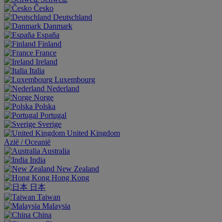
Česko
Deutschland
Danmark
España
Finland
France
Ireland
Italia
Luxembourg
Nederland
Norge
Polska
Portugal
Sverige
United Kingdom
Aziё / Oceaniё
Australia
India
New Zealand
Hong Kong
日本
Taiwan
Malaysia
China