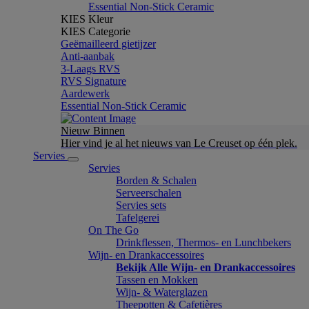
Essential Non-Stick Ceramic
KIES Kleur
KIES Categorie
Geëmailleerd gietijzer
Anti-aanbak
3-Laags RVS
RVS Signature
Aardewerk
Essential Non-Stick Ceramic
Nieuw Binnen
Hier vind je al het nieuws van Le Creuset op één plek.
Servies
Servies
Borden & Schalen
Serveerschalen
Servies sets
Tafelgerei
On The Go
Drinkflessen, Thermos- en Lunchbekers
Wijn- en Drankaccessoires
Bekijk Alle Wijn- en Drankaccessoires
Tassen en Mokken
Wijn- & Waterglazen
Theepotten & Cafetières