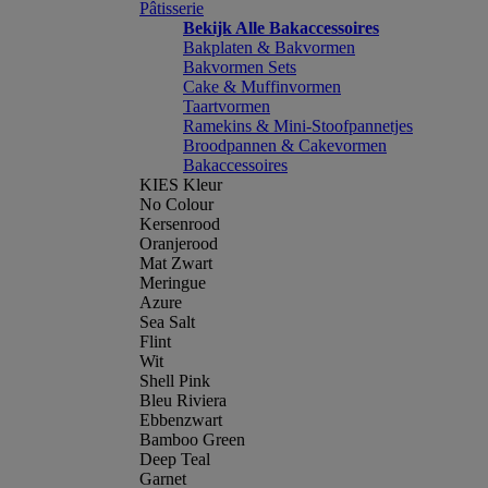
Pâtisserie
Bekijk Alle Bakaccessoires
Bakplaten & Bakvormen
Bakvormen Sets
Cake & Muffinvormen
Taartvormen
Ramekins & Mini-Stoofpannetjes
Broodpannen & Cakevormen
Bakaccessoires
KIES Kleur
No Colour
Kersenrood
Oranjerood
Mat Zwart
Meringue
Azure
Sea Salt
Flint
Wit
Shell Pink
Bleu Riviera
Ebbenzwart
Bamboo Green
Deep Teal
Garnet