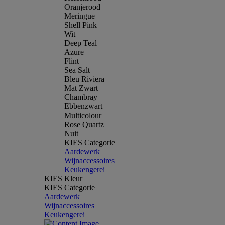
Oranjerood
Meringue
Shell Pink
Wit
Deep Teal
Azure
Flint
Sea Salt
Bleu Riviera
Mat Zwart
Chambray
Ebbenzwart
Multicolour
Rose Quartz
Nuit
KIES Categorie
Aardewerk
Wijnaccessoires
Keukengerei
KIES Kleur
KIES Categorie
Aardewerk
Wijnaccessoires
Keukengerei