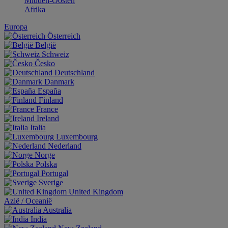
Midden-Oosten
Afrika
Europa
Österreich
België
Schweiz
Česko
Deutschland
Danmark
España
Finland
France
Ireland
Italia
Luxembourg
Nederland
Norge
Polska
Portugal
Sverige
United Kingdom
Aziё / Oceaniё
Australia
India