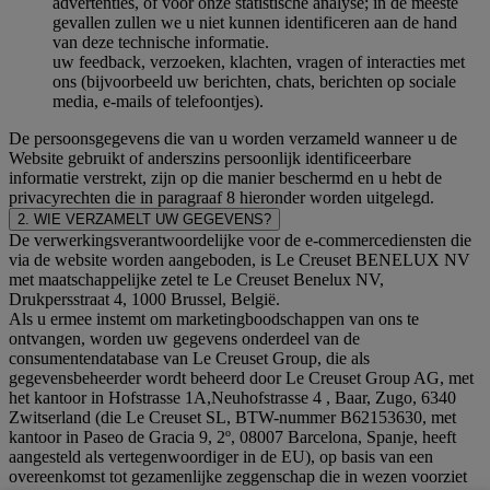
advertenties, of voor onze statistische analyse; in de meeste
gevallen zullen we u niet kunnen identificeren aan de hand
van deze technische informatie.
uw feedback, verzoeken, klachten, vragen of interacties met
ons (bijvoorbeeld uw berichten, chats, berichten op sociale
media, e-mails of telefoontjes).
De persoonsgegevens die van u worden verzameld wanneer u de
Website gebruikt of anderszins persoonlijk identificeerbare
informatie verstrekt, zijn op die manier beschermd en u hebt de
privacyrechten die in paragraaf 8 hieronder worden uitgelegd.
2. WIE VERZAMELT UW GEGEVENS?
De verwerkingsverantwoordelijke voor de e-commercediensten die
via de website worden aangeboden, is Le Creuset BENELUX NV
met maatschappelijke zetel te Le Creuset Benelux NV,
Drukpersstraat 4, 1000 Brussel, België.
Als u ermee instemt om marketingboodschappen van ons te
ontvangen, worden uw gegevens onderdeel van de
consumentendatabase van Le Creuset Group, die als
gegevensbeheerder wordt beheerd door Le Creuset Group AG, met
het kantoor in Hofstrasse 1A,Neuhofstrasse 4 , Baar, Zugo, 6340
Zwitserland (die Le Creuset SL, BTW-nummer B62153630, met
kantoor in Paseo de Gracia 9, 2º, 08007 Barcelona, Spanje, heeft
aangesteld als vertegenwoordiger in de EU), op basis van een
overeenkomst tot gezamenlijke zeggenschap die in wezen voorziet