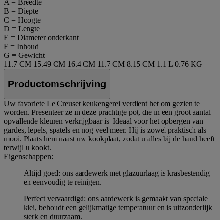
A = Breedte
B = Diepte
C = Hoogte
D = Lengte
E = Diameter onderkant
F = Inhoud
G = Gewicht
11.7 CM
15.49 CM
16.4 CM
11.7 CM
8.15 CM
1.1 L
0.76 KG
Productomschrijving
Uw favoriete Le Creuset keukengerei verdient het om gezien te
worden. Presenteer ze in deze prachtige pot, die in een groot aantal
opvallende kleuren verkrijgbaar is. Ideaal voor het opbergen van
gardes, lepels, spatels en nog veel meer. Hij is zowel praktisch als
mooi. Plaats hem naast uw kookplaat, zodat u alles bij de hand heeft
terwijl u kookt.
Eigenschappen:
Altijd goed: ons aardewerk met glazuurlaag is krasbestendig
en eenvoudig te reinigen.
Perfect vervaardigd: ons aardewerk is gemaakt van speciale
klei, behoudt een gelijkmatige temperatuur en is uitzonderlijk
sterk en duurzaam.