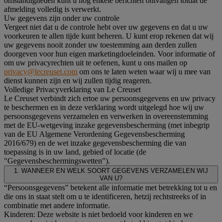
omstandigheden kunt u nog enkele berichten ontvangen totdat de
afmelding volledig is verwerkt.
Uw gegevens zijn onder uw controle
Vergeet niet dat u de controle hebt over uw gegevens en dat u uw
voorkeuren te allen tijde kunt beheren. U kunt erop rekenen dat wij
uw gegevens nooit zonder uw toestemming aan derden zullen
doorgeven voor hun eigen marketingdoeleinden. Voor informatie of
om uw privacyrechten uit te oefenen, kunt u ons mailen op
privacy@lecreuset.com
om ons te laten weten waar wij u mee van
dienst kunnen zijn en wij zullen tijdig reageren.
Volledige Privacyverklaring van Le Creuset
Le Creuset verbindt zich ertoe uw persoonsgegevens en uw privacy
te beschermen en in deze verklaring wordt uitgelegd hoe wij uw
persoonsgegevens verzamelen en verwerken in overeenstemming
met de EU-wetgeving inzake gegevensbescherming (met inbegrip
van de EU Algemene Verordening Gegevensbescherming
2016/679) en de wet inzake gegevensbescherming die van
toepassing is in uw land, gebied of locatie (de
"Gegevensbeschermingswetten").
1. WANNEER EN WELK SOORT GEGEVENS VERZAMELEN WIJ
VAN U?
“Persoonsgegevens” betekent alle informatie met betrekking tot u en
die ons in staat stelt om u te identificeren, hetzij rechtstreeks of in
combinatie met andere informatie.
Kinderen: Deze website is niet bedoeld voor kinderen en we