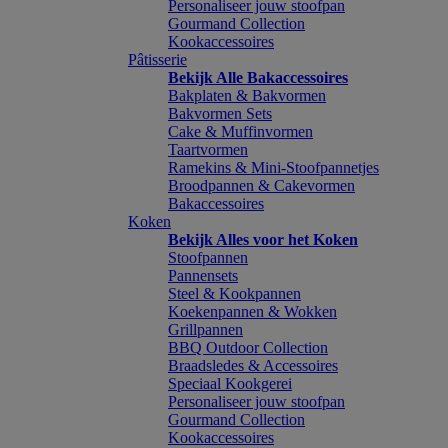
Personaliseer jouw stoofpan
Gourmand Collection
Kookaccessoires
Pâtisserie
Bekijk Alle Bakaccessoires
Bakplaten & Bakvormen
Bakvormen Sets
Cake & Muffinvormen
Taartvormen
Ramekins & Mini-Stoofpannetjes
Broodpannen & Cakevormen
Bakaccessoires
Koken
Bekijk Alles voor het Koken
Stoofpannen
Pannensets
Steel & Kookpannen
Koekenpannen & Wokken
Grillpannen
BBQ Outdoor Collection
Braadsledes & Accessoires
Speciaal Kookgerei
Personaliseer jouw stoofpan
Gourmand Collection
Kookaccessoires