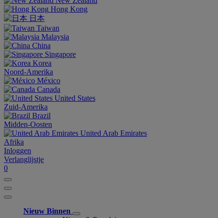
New Zealand
Hong Kong
日本
Taiwan
Malaysia
China
Singapore
Korea
Noord-Amerika
México
Canada
United States
Zuid-Amerika
Brazil
Midden-Oosten
United Arab Emirates
Afrika
Inloggen
Verlanglijstje
0
Nieuw Binnen