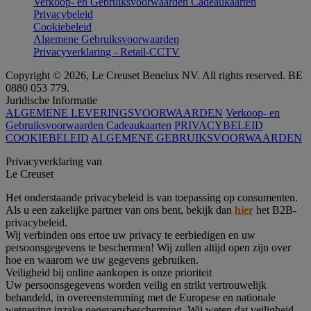
Verkoop- en Gebruiksvoorwaarden Cadeaukaarten
Privacybeleid
Cookiebeleid
Algemene Gebruiksvoorwaarden
Privacyverklaring - Retail-CCTV
Copyright © 2026, Le Creuset Benelux NV. All rights reserved. BE
0880 053 779.
Juridische Informatie
ALGEMENE LEVERINGSVOORWAARDEN
Verkoop- en
Gebruiksvoorwaarden Cadeaukaarten
PRIVACYBELEID
COOKIEBELEID
ALGEMENE GEBRUIKSVOORWAARDEN
Privacyverklaring van
Le Creuset
Het onderstaande privacybeleid is van toepassing op consumenten.
Als u een zakelijke partner van ons bent, bekijk dan
hier
het B2B-
privacybeleid.
Wij verbinden ons ertoe uw privacy te eerbiedigen en uw
persoonsgegevens te beschermen! Wij zullen altijd open zijn over
hoe en waarom we uw gegevens gebruiken.
Veiligheid bij online aankopen is onze prioriteit
Uw persoonsgegevens worden veilig en strikt vertrouwelijk
behandeld, in overeenstemming met de Europese en nationale
wetgeving inzake gegevensbescherming. Wij weten dat veiligheid