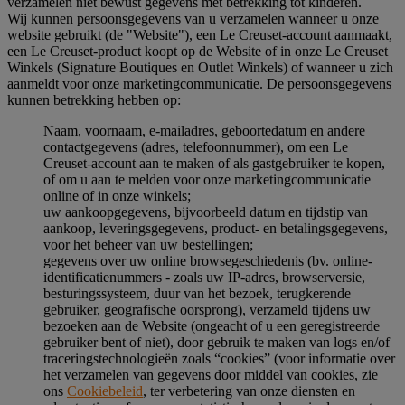
verzamelen niet bewust gegevens met betrekking tot kinderen.
Wij kunnen persoonsgegevens van u verzamelen wanneer u onze
website gebruikt (de "Website"), een Le Creuset-account aanmaakt,
een Le Creuset-product koopt op de Website of in onze Le Creuset
Winkels (Signature Boutiques en Outlet Winkels) of wanneer u zich
aanmeldt voor onze marketingcommunicatie. De persoonsgegevens
kunnen betrekking hebben op:
Naam, voornaam, e-mailadres, geboortedatum en andere
contactgegevens (adres, telefoonnummer), om een Le
Creuset-account aan te maken of als gastgebruiker te kopen,
of om u aan te melden voor onze marketingcommunicatie
online of in onze winkels;
uw aankoopgegevens, bijvoorbeeld datum en tijdstip van
aankoop, leveringsgegevens, product- en betalingsgegevens,
voor het beheer van uw bestellingen;
gegevens over uw online browsegeschiedenis (bv. online-
identificatienummers - zoals uw IP-adres, browserversie,
besturingssysteem, duur van het bezoek, terugkerende
gebruiker, geografische oorsprong), verzameld tijdens uw
bezoeken aan de Website (ongeacht of u een geregistreerde
gebruiker bent of niet), door gebruik te maken van logs en/of
traceringstechnologieën zoals “cookies” (voor informatie over
het verzamelen van gegevens door middel van cookies, zie
ons
Cookiebeleid
, ter verbetering van onze diensten en