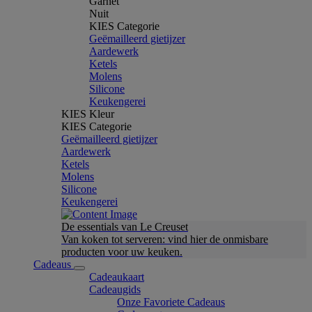
Garnet
Nuit
KIES Categorie
Geëmailleerd gietijzer
Aardewerk
Ketels
Molens
Silicone
Keukengerei
KIES Kleur
KIES Categorie
Geëmailleerd gietijzer
Aardewerk
Ketels
Molens
Silicone
Keukengerei
De essentials van Le Creuset
Van koken tot serveren: vind hier de onmisbare
producten voor uw keuken.
Cadeaus
Cadeaukaart
Cadeaugids
Onze Favoriete Cadeaus