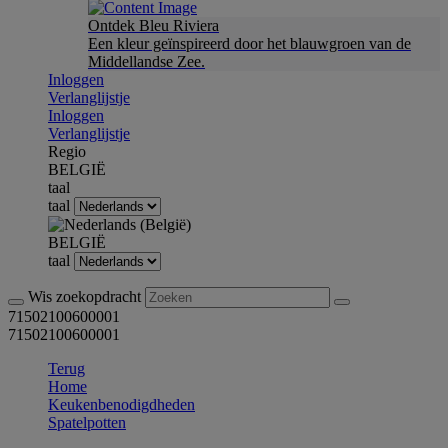
Ontdek Bleu Riviera
Een kleur geïnspireerd door het blauwgroen van de
Middellandse Zee.
Inloggen
Verlanglijstje
Inloggen
Verlanglijstje
Regio
BELGIË
taal
taal
BELGIË
taal
Wis zoekopdracht
71502100600001
71502100600001
Terug
Home
Keukenbenodigdheden
Spatelpotten