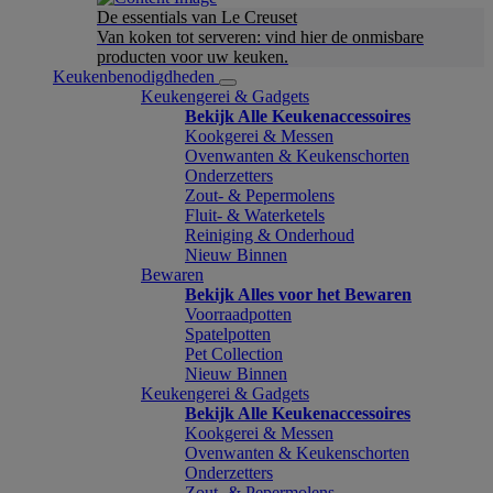
De essentials van Le Creuset
Van koken tot serveren: vind hier de onmisbare
producten voor uw keuken.
Keukenbenodigdheden
Keukengerei & Gadgets
Bekijk Alle Keukenaccessoires
Kookgerei & Messen
Ovenwanten & Keukenschorten
Onderzetters
Zout- & Pepermolens
Fluit- & Waterketels
Reiniging & Onderhoud
Nieuw Binnen
Bewaren
Bekijk Alles voor het Bewaren
Voorraadpotten
Spatelpotten
Pet Collection
Nieuw Binnen
Keukengerei & Gadgets
Bekijk Alle Keukenaccessoires
Kookgerei & Messen
Ovenwanten & Keukenschorten
Onderzetters
Zout- & Pepermolens