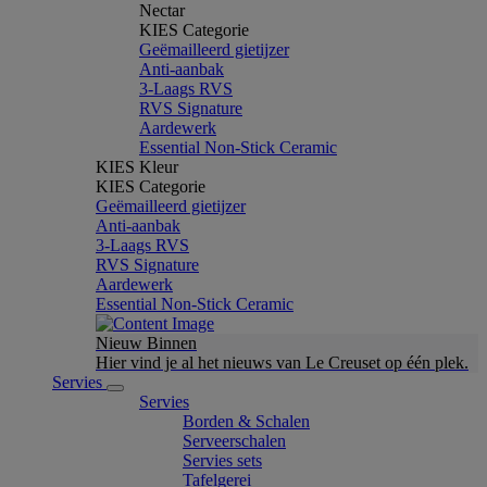
Nectar
KIES Categorie
Geëmailleerd gietijzer
Anti-aanbak
3-Laags RVS
RVS Signature
Aardewerk
Essential Non-Stick Ceramic
KIES Kleur
KIES Categorie
Geëmailleerd gietijzer
Anti-aanbak
3-Laags RVS
RVS Signature
Aardewerk
Essential Non-Stick Ceramic
Nieuw Binnen
Hier vind je al het nieuws van Le Creuset op één plek.
Servies
Servies
Borden & Schalen
Serveerschalen
Servies sets
Tafelgerei