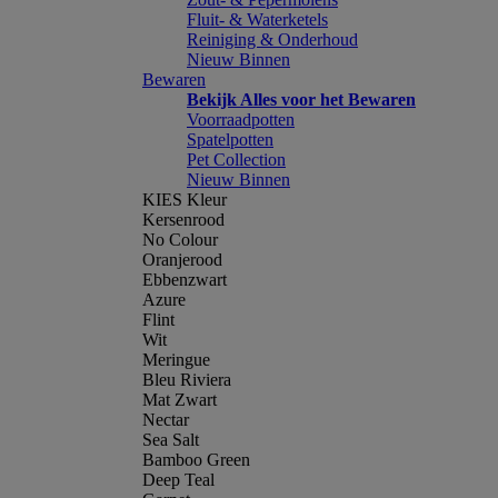
Fluit- & Waterketels
Reiniging & Onderhoud
Nieuw Binnen
Bewaren
Bekijk Alles voor het Bewaren
Voorraadpotten
Spatelpotten
Pet Collection
Nieuw Binnen
KIES Kleur
Kersenrood
No Colour
Oranjerood
Ebbenzwart
Azure
Flint
Wit
Meringue
Bleu Riviera
Mat Zwart
Nectar
Sea Salt
Bamboo Green
Deep Teal