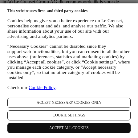
in (a) Le Creuset Group AG die verantwoordelijk is voor de
algemene strategie met betrekking tot marketing en
This website uses first- and third-party cookies
gepersonaliseerde klantervaring; (b) lokale Le Creuset-entiteiten die
profiteren van deze strategie en deze uitvoeren, alsmede
Cookies help us give you a better experience on Le Creuset,
onafhankelijk marketingcommunicatie/initiatieven ontwikkelen op
personalise content and ads, and analyse our traffic. We also
lokaal niveau (binnen een bepaald land); (c) beide gezamenlijk
share information about your use of our site with our
beheerders die nodig zijn om de verzoeken van uw betrokkene om
advertising and analytics partners.
rechten af te handelen.
“Necessary Cookies” cannot be disabled since they
3. WAAROM VERZAMELEN WIJ DEZE GEGEVENS?
support web functionalities, but you can consent to all the other
Wij kunnen uw gegevens verwerken voor de volgende doeleinden:
uses above (preferences, statistics and marketing cookies) by
clicking “Accept all cookies”, or click “Cookie settings”, where
VOOR ONZE WETTELIJKE VERPLICHTINGEN
you manage each cookie category, or “Accept necessary
Mogelijk moeten we bepaalde gegevens over u verwerken om
cookies only”, so that no other category of cookies will be
te voldoen aan onze wettelijke verplichtingen en andere
installed.
verplichtingen die voortvloeien uit instructies van de overheid.
OM EEN LE CREUSET-ACCOUNT AAN TE MAKEN
Check our
Cookie Policy
.
We zullen uw gegevens gebruiken om een Le Creuset-
account aan te maken die u toegang geeft tot een reeks
voordelen voor geregistreerde gebruikers, om beter te kunnen
ACCEPT NECESSARY COOKIES ONLY
genieten van onze diensten, zoals sneller afrekenen, meerdere
verzendadressen opslaan, bestellingen bekijken en volgen.
COOKIE SETTINGS
Elke verwerkingsactiviteit is vereist om ons in staat te stellen
deze diensten aan u als Le Creuset-accounthouder te leveren.
ACCEPT ALL COOKIES
OM UW BESTELLINGEN TE BEHEREN EN OM ONZE
PRODUCTEN, DIENSTEN EN ASSISTENTIE AAN U