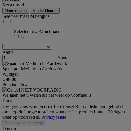
Kersenrood
Meer kleuren
Minder kleuren
Selecteer maat
Matengids
1.1 L
Selecteer uw Afmetingen
1.1 L
Aantal
Aantal
Spatelpot Medium in Aardewerk
Wijzigen
€ 49,00
Prijs incl. btw
NIET VOORRADIG
We laten het u weten als het weer op voorraad is
E-mail
Uw gegevens worden door Le Creuset Belux uitsluitend gebruikt
om u op de hoogte te stellen wanneer het product binnen 90 dagen
weer op voorraad is.
Privacybeleid.
Breng me op de hoogte
Dank u