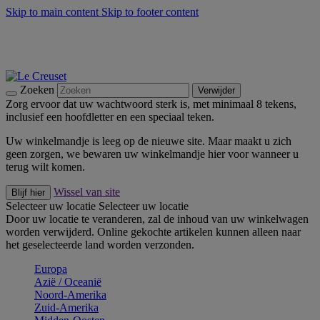
Skip to main content
Skip to footer content
Zomerse buitenmomenten met de BBQ Outdoor Collectie &
Thyme -
Shop Nu
De essentials van Le Creuset -
Ontdek Nu
Nieuwsbrieven: Registreer en bespaar 10%! -
Schrijf je nu in
Zoeken
Verwijder
Zorg ervoor dat uw wachtwoord sterk is, met minimaal 8 tekens,
inclusief een hoofdletter en een speciaal teken.
Uw winkelmandje is leeg op de nieuwe site. Maar maakt u zich
geen zorgen, we bewaren uw winkelmandje hier voor wanneer u
terug wilt komen.
Wissel van site
Blijf hier
Selecteer uw locatie
Selecteer uw locatie
Door uw locatie te veranderen, zal de inhoud van uw winkelwagen
worden verwijderd. Online gekochte artikelen kunnen alleen naar
het geselecteerde land worden verzonden.
Europa
Aziё / Oceaniё
Noord-Amerika
Zuid-Amerika