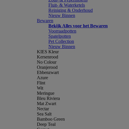
Fluit- & Waterketels
Reiniging & Onderhoud
Nieuw Binnen
Bewaren
Bekijk Alles voor het Bewaren
Voorraadpotten
Spatelpotten
Pet Collection
Nieuw Binnen
KIES Kleur
Kersenrood
No Colour
Oranjerood
Ebbenzwart
Azure
Flint
Wit
Meringue
Bleu Riviera
Mat Zwart
Nectar
Sea Salt
Bamboo Green
Deep Teal