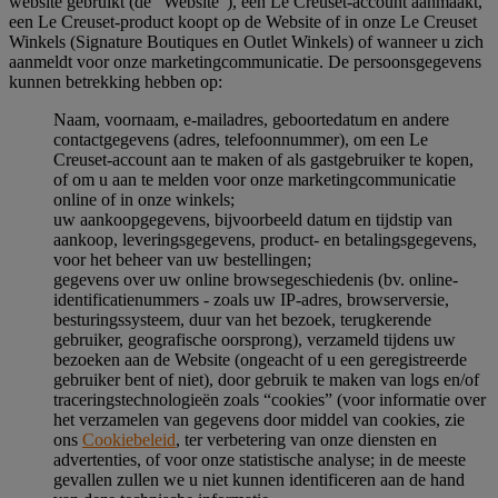
website gebruikt (de "Website"), een Le Creuset-account aanmaakt,
een Le Creuset-product koopt op de Website of in onze Le Creuset
Winkels (Signature Boutiques en Outlet Winkels) of wanneer u zich
aanmeldt voor onze marketingcommunicatie. De persoonsgegevens
kunnen betrekking hebben op:
Naam, voornaam, e-mailadres, geboortedatum en andere
contactgegevens (adres, telefoonnummer), om een Le
Creuset-account aan te maken of als gastgebruiker te kopen,
of om u aan te melden voor onze marketingcommunicatie
online of in onze winkels;
uw aankoopgegevens, bijvoorbeeld datum en tijdstip van
aankoop, leveringsgegevens, product- en betalingsgegevens,
voor het beheer van uw bestellingen;
gegevens over uw online browsegeschiedenis (bv. online-
identificatienummers - zoals uw IP-adres, browserversie,
besturingssysteem, duur van het bezoek, terugkerende
gebruiker, geografische oorsprong), verzameld tijdens uw
bezoeken aan de Website (ongeacht of u een geregistreerde
gebruiker bent of niet), door gebruik te maken van logs en/of
traceringstechnologieën zoals “cookies” (voor informatie over
het verzamelen van gegevens door middel van cookies, zie
ons
Cookiebeleid
, ter verbetering van onze diensten en
advertenties, of voor onze statistische analyse; in de meeste
gevallen zullen we u niet kunnen identificeren aan de hand