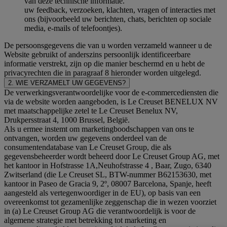
van deze technische informatie.
uw feedback, verzoeken, klachten, vragen of interacties met
ons (bijvoorbeeld uw berichten, chats, berichten op sociale
media, e-mails of telefoontjes).
De persoonsgegevens die van u worden verzameld wanneer u de
Website gebruikt of anderszins persoonlijk identificeerbare
informatie verstrekt, zijn op die manier beschermd en u hebt de
privacyrechten die in paragraaf 8 hieronder worden uitgelegd.
2. WIE VERZAMELT UW GEGEVENS?
De verwerkingsverantwoordelijke voor de e-commercediensten die
via de website worden aangeboden, is Le Creuset BENELUX NV
met maatschappelijke zetel te Le Creuset Benelux NV,
Drukpersstraat 4, 1000 Brussel, België.
Als u ermee instemt om marketingboodschappen van ons te
ontvangen, worden uw gegevens onderdeel van de
consumentendatabase van Le Creuset Group, die als
gegevensbeheerder wordt beheerd door Le Creuset Group AG, met
het kantoor in Hofstrasse 1A,Neuhofstrasse 4 , Baar, Zugo, 6340
Zwitserland (die Le Creuset SL, BTW-nummer B62153630, met
kantoor in Paseo de Gracia 9, 2º, 08007 Barcelona, Spanje, heeft
aangesteld als vertegenwoordiger in de EU), op basis van een
overeenkomst tot gezamenlijke zeggenschap die in wezen voorziet
in (a) Le Creuset Group AG die verantwoordelijk is voor de
algemene strategie met betrekking tot marketing en