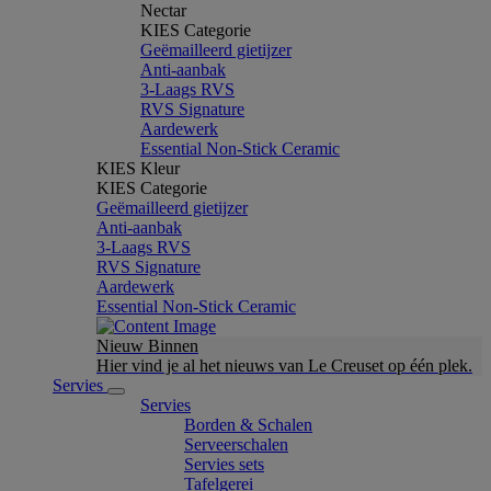
Nectar
KIES Categorie
Geëmailleerd gietijzer
Anti-aanbak
3-Laags RVS
RVS Signature
Aardewerk
Essential Non-Stick Ceramic
KIES Kleur
KIES Categorie
Geëmailleerd gietijzer
Anti-aanbak
3-Laags RVS
RVS Signature
Aardewerk
Essential Non-Stick Ceramic
Nieuw Binnen
Hier vind je al het nieuws van Le Creuset op één plek.
Servies
Servies
Borden & Schalen
Serveerschalen
Servies sets
Tafelgerei