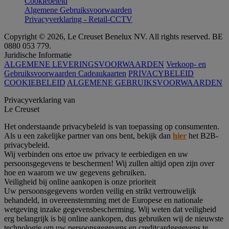
Cookiebeleid
Algemene Gebruiksvoorwaarden
Privacyverklaring - Retail-CCTV
Copyright © 2026, Le Creuset Benelux NV. All rights reserved. BE
0880 053 779.
Juridische Informatie
ALGEMENE LEVERINGSVOORWAARDEN
Verkoop- en
Gebruiksvoorwaarden Cadeaukaarten
PRIVACYBELEID
COOKIEBELEID
ALGEMENE GEBRUIKSVOORWAARDEN
Privacyverklaring van
Le Creuset
Het onderstaande privacybeleid is van toepassing op consumenten.
Als u een zakelijke partner van ons bent, bekijk dan
hier
het B2B-
privacybeleid.
Wij verbinden ons ertoe uw privacy te eerbiedigen en uw
persoonsgegevens te beschermen! Wij zullen altijd open zijn over
hoe en waarom we uw gegevens gebruiken.
Veiligheid bij online aankopen is onze prioriteit
Uw persoonsgegevens worden veilig en strikt vertrouwelijk
behandeld, in overeenstemming met de Europese en nationale
wetgeving inzake gegevensbescherming. Wij weten dat veiligheid
erg belangrijk is bij online aankopen, dus gebruiken wij de nieuwste
technologie om uw persoonsgegevens en creditcardgegevens te