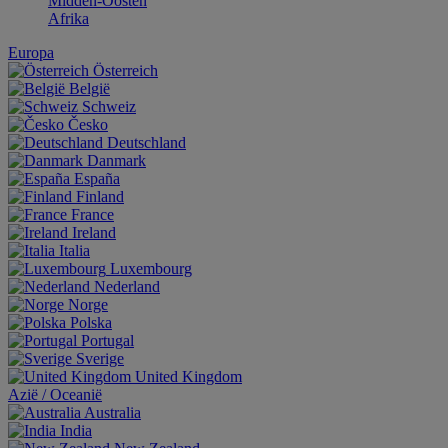
Midden-Oosten
Afrika
Europa
Österreich
België
Schweiz
Česko
Deutschland
Danmark
España
Finland
France
Ireland
Italia
Luxembourg
Nederland
Norge
Polska
Portugal
Sverige
United Kingdom
Aziё / Oceaniё
Australia
India