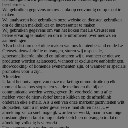
beschermen.
Wij gebruiken gegevens om uw aankoop eenvoudig en op maat te
maken
Wij analyseren hoe gebruikers onze website en diensten gebruiken
om de dingen makkelijker en interessanter te maken.
Wij gebruiken gegevens om van het koken met Le Creuset een
betere ervaring te maken en om u te informeren over nieuws en
aanbiedingen
Als u beslist om deel uit te maken van ons klantenbestand en de Le
Creuset-nieuwsbrief te ontvangen, sturen wij u speciale,
gepersonaliseerde inhoud en informeren wij u wanneer er nieuwe
producten worden gelanceerd, wanneer er exclusieve aanbiedingen,
showcooking- of komende evenementen zijn, of wanneer er speciale
promoties voor u zijn.
Afmelden:
U kunt het ontvangen van onze marketingcommunicatie op elk
moment kosteloos stopzetten via de methoden die bij de
communicatie worden weergegeven (bijvoorbeeld om u af te
melden voor de nieuwsbrief kunt u klikken op de afmeldlink
onderaan elke e-mail). Als u een van onze marketingactiviteiten wilt
stopzetten, kunt u in ieder geval een e-mail sturen naar
.
Uw
afmelding zal zo snel mogelijk worden verwerkt, maar in sommige
omstandigheden kunt u nog enkele berichten ontvangen totdat de
afmelding volledig is verwerkt.
Uw gegevens zijn onder uw controle