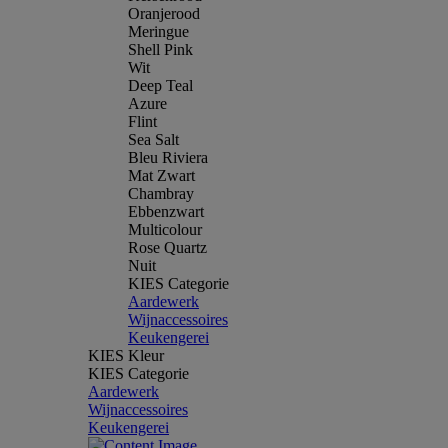
Oranjerood
Meringue
Shell Pink
Wit
Deep Teal
Azure
Flint
Sea Salt
Bleu Riviera
Mat Zwart
Chambray
Ebbenzwart
Multicolour
Rose Quartz
Nuit
KIES Categorie
Aardewerk
Wijnaccessoires
Keukengerei
KIES Kleur
KIES Categorie
Aardewerk
Wijnaccessoires
Keukengerei