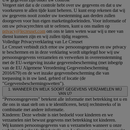
Vergeet niet dat u de controle hebt over uw gegevens en dat u uw
voorkeuren te allen tijde kunt beheren. U kunt erop rekenen dat wij
uw gegevens nooit zonder uw toestemming aan derden zullen
doorgeven voor hun eigen marketingdoeleinden. Voor informatie of
om uw privacyrechten uit te oefenen, kunt u ons mailen op
privacy@lecreuset.com
om ons te laten weten waar wij u mee van
dienst kunnen zijn en wij zullen tijdig reageren.
Volledige Privacyverklaring van Le Creuset
Le Creuset verbindt zich ertoe uw persoonsgegevens en uw privacy
te beschermen en in deze verklaring wordt uitgelegd hoe wij uw
persoonsgegevens verzamelen en verwerken in overeenstemming
met de EU-wetgeving inzake gegevensbescherming (met inbegrip
van de EU Algemene Verordening Gegevensbescherming
2016/679) en de wet inzake gegevensbescherming die van
toepassing is in uw land, gebied of locatie (de
"Gegevensbeschermingswetten").
1. WANNEER EN WELK SOORT GEGEVENS VERZAMELEN WIJ
VAN U?
“Persoonsgegevens” betekent alle informatie met betrekking tot u en
die ons in staat stelt om u te identificeren, hetzij rechtstreeks of in
combinatie met andere informatie.
Kinderen: Deze website is niet bedoeld voor kinderen en we
verzamelen niet bewust gegevens met betrekking tot kinderen.
Wij kunnen persoonsgegevens van u verzamelen wanneer u onze