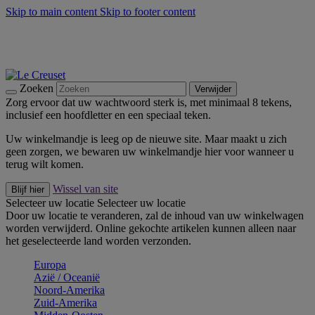
Skip to main content
Skip to footer content
Zomerse buitenmomenten met de BBQ Outdoor Collectie &
Thyme -
Shop Nu
De essentials van Le Creuset -
Ontdek Nu
Nieuwsbrieven: Registreer en bespaar 10%! -
Schrijf je nu in
Zoeken
Verwijder
Zorg ervoor dat uw wachtwoord sterk is, met minimaal 8 tekens,
inclusief een hoofdletter en een speciaal teken.
Uw winkelmandje is leeg op de nieuwe site. Maar maakt u zich
geen zorgen, we bewaren uw winkelmandje hier voor wanneer u
terug wilt komen.
Wissel van site
Blijf hier
Selecteer uw locatie
Selecteer uw locatie
Door uw locatie te veranderen, zal de inhoud van uw winkelwagen
worden verwijderd. Online gekochte artikelen kunnen alleen naar
het geselecteerde land worden verzonden.
Europa
Aziё / Oceaniё
Noord-Amerika
Zuid-Amerika