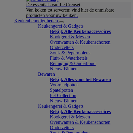
De essentials van Le Creuset
Van koken tot serveren: vind hier de onmisbare
producten voor uw keuken.
Keukenbenodigdheden
Keukengerei & Gadgets
Bekijk Alle Keukenaccessoires
Kookgerei & Messen
Ovenwanten & Keukenschorten
Onderzetters
Zout- & Pepermolens
Fluit- & Waterketels
Reiniging & Onderhoud
Nieuw Binnen
Bewaren
Bekijk Alles voor het Bewaren
Voorraadpotten
Spatelpotten
Pet Collection
Nieuw Binnen
Keukengerei & Gadgets
Bekijk Alle Keukenaccessoires
Kookgerei & Messen
Ovenwanten & Keukenschorten
Onderzetters
Zout- & Pepermolens