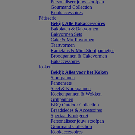
Personaliseer jouw stoofpan
Gourmand Collection
Kookaccessoires
Pâtisserie
Bekijk Alle Bakaccessoires
Bakplaten & Bakvormen
Bakvormen Sets
Cake & Muffinvormen
Taartvormen
Ramekins & Mini-Stoofpannetjes
Broodpannen & Cakevormen
Bakaccessoires
Koken
Bekijk Alles voor het Koken
Stoofpannen
Pannensets
Steel & Kookpannen
Koekenpannen & Wokken
Grillpannen
BBQ Outdoor Collection
Braadsledes & Accessoires
Speciaal Kookgerei
Personaliseer jouw stoofpan
Gourmand Collection
Kookaccessoires