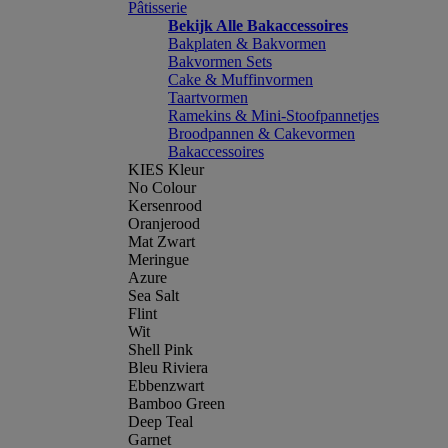
Pâtisserie
Bekijk Alle Bakaccessoires
Bakplaten & Bakvormen
Bakvormen Sets
Cake & Muffinvormen
Taartvormen
Ramekins & Mini-Stoofpannetjes
Broodpannen & Cakevormen
Bakaccessoires
KIES Kleur
No Colour
Kersenrood
Oranjerood
Mat Zwart
Meringue
Azure
Sea Salt
Flint
Wit
Shell Pink
Bleu Riviera
Ebbenzwart
Bamboo Green
Deep Teal
Garnet