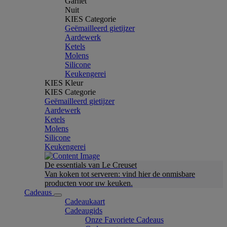
Garnet
Nuit
KIES Categorie
Geëmailleerd gietijzer
Aardewerk
Ketels
Molens
Silicone
Keukengerei
KIES Kleur
KIES Categorie
Geëmailleerd gietijzer
Aardewerk
Ketels
Molens
Silicone
Keukengerei
De essentials van Le Creuset
Van koken tot serveren: vind hier de onmisbare
producten voor uw keuken.
Cadeaus
Cadeaukaart
Cadeaugids
Onze Favoriete Cadeaus