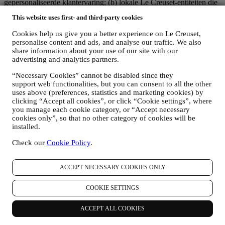
gepersonaliseerde klantervaring; (b) lokale Le Creuset-entiteiten die
profiteren van deze strategie en deze uitvoeren, alsmede
This website uses first- and third-party cookies
onafhankelijk marketingcommunicatie/initiatieven ontwikkelen op
lokaal niveau (binnen een bepaald land); (c) beide gezamenlijk
Cookies help us give you a better experience on Le Creuset,
beheerders die nodig zijn om de verzoeken van uw betrokkene om
personalise content and ads, and analyse our traffic. We also
rechten af te handelen.
share information about your use of our site with our
3. WAAROM VERZAMELEN WIJ DEZE GEGEVENS?
advertising and analytics partners.
Wij kunnen uw gegevens verwerken voor de volgende doeleinden:
“Necessary Cookies” cannot be disabled since they
VOOR ONZE WETTELIJKE VERPLICHTINGEN
support web functionalities, but you can consent to all the other
uses above (preferences, statistics and marketing cookies) by
Mogelijk moeten we bepaalde gegevens over u verwerken om
clicking “Accept all cookies”, or click “Cookie settings”, where
te voldoen aan onze wettelijke verplichtingen en andere
you manage each cookie category, or “Accept necessary
verplichtingen die voortvloeien uit instructies van de overheid.
cookies only”, so that no other category of cookies will be
OM EEN LE CREUSET-ACCOUNT AAN TE MAKEN
installed.
We zullen uw gegevens gebruiken om een Le Creuset-
account aan te maken die u toegang geeft tot een reeks
Check our
Cookie Policy
.
voordelen voor geregistreerde gebruikers, om beter te kunnen
genieten van onze diensten, zoals sneller afrekenen, meerdere
verzendadressen opslaan, bestellingen bekijken en volgen.
ACCEPT NECESSARY COOKIES ONLY
Elke verwerkingsactiviteit is vereist om ons in staat te stellen
deze diensten aan u als Le Creuset-accounthouder te leveren.
COOKIE SETTINGS
OM UW BESTELLINGEN TE BEHEREN EN OM ONZE
PRODUCTEN, DIENSTEN EN ASSISTENTIE AAN U
ACCEPT ALL COOKIES
TE LEVEREN
Wij zullen uw gegevens gebruiken om onze contractuele