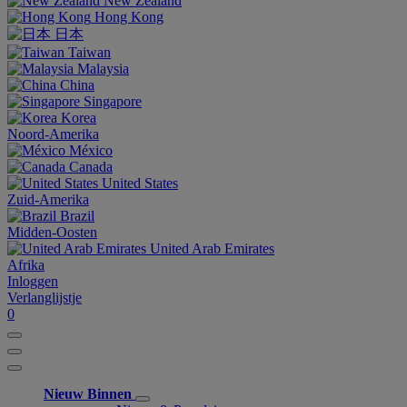
New Zealand
Hong Kong
日本
Taiwan
Malaysia
China
Singapore
Korea
Noord-Amerika
México
Canada
United States
Zuid-Amerika
Brazil
Midden-Oosten
United Arab Emirates
Afrika
Inloggen
Verlanglijstje
0
Nieuw Binnen