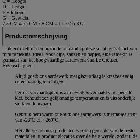
C = Hoogte
D = Lengte
F = Inhoud
G = Gewicht
7.8 CM
4.55 CM
7.8 CM
0.1 L
0.56 KG
Productomschrijving
Trakteer uzelf of een bijzonder iemand op deze schattige set met vier
mini ramekins. Ideaal voor dips, sauzen en hapjes, elke ramekin is
gemaakt van het hoogwaardige aardewerk van Le Creuset.
Eigenschappen:
Altijd goed: ons aardewerk met glazuurlaag is krasbestendig
en eenvoudig te reinigen.
Perfect vervaardigd: ons aardewerk is gemaakt van speciale
klei, behoudt een gelijkmatige temperatuur en is uitzonderlijk
sterk en duurzaam.
Gebruik hem warm of koud: ons aardewerk is thermoresistent
van -23°C tot +260°C.
Het allerbeste: onze producten worden gemaakt van de beste
materialen in productielocaties over de hele wereld, zodat u de