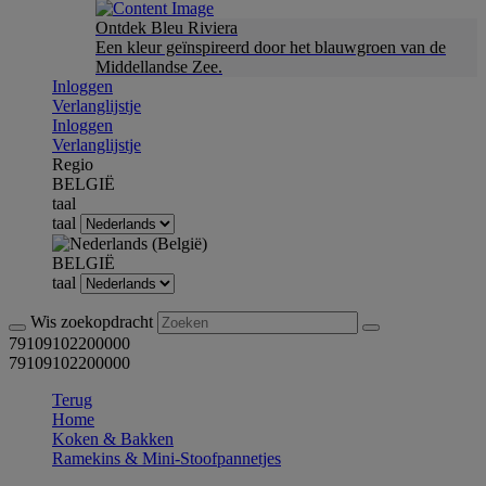
Ontdek Bleu Riviera
Een kleur geïnspireerd door het blauwgroen van de
Middellandse Zee.
Inloggen
Verlanglijstje
Inloggen
Verlanglijstje
Regio
BELGIË
taal
taal
BELGIË
taal
Wis zoekopdracht
79109102200000
79109102200000
Terug
Home
Koken & Bakken
Ramekins & Mini-Stoofpannetjes