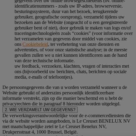
gegevens over uw online browsegeschiedenis (bv. online-
identificatienummers - zoals uw IP-adres, browserversie,
besturingssysteem, duur van het bezoek, terugkerende
gebruiker, geografische oorsprong), verzameld tijdens uw
bezoeken aan de Website (ongeacht of u een geregistreerde
gebruiker bent of niet), door gebruik te maken van logs en/of
traceringstechnologieën zoals “cookies” (voor informatie over
het verzamelen van gegevens door middel van cookies, zie
ons
Cookiebeleid
, ter verbetering van onze diensten en
advertenties, of voor onze statistische analyse; in de meeste
gevallen zullen we u niet kunnen identificeren aan de hand
van deze technische informatie.
uw feedback, verzoeken, klachten, vragen of interacties met
ons (bijvoorbeeld uw berichten, chats, berichten op sociale
media, e-mails of telefoontjes).
De persoonsgegevens die van u worden verzameld wanneer u de
Website gebruikt of anderszins persoonlijk identificeerbare
informatie verstrekt, zijn op die manier beschermd en u hebt de
privacyrechten die in paragraaf 8 hieronder worden uitgelegd.
2. WIE VERZAMELT UW GEGEVENS?
De verwerkingsverantwoordelijke voor de e-commercediensten die
via de website worden aangeboden, is Le Creuset BENELUX NV
met maatschappelijke zetel te Le Creuset Benelux NV,
Drukpersstraat 4, 1000 Brussel, België.