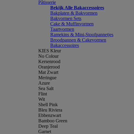
Pâtisserie
Bekijk Alle Bakaccessoires
Bakplaten & Bakvormen
Bakvormen Sets
Cake & Muffinvormen
Taartvormen
Ramekins & Mini-Stoofpannetjes
Broodpannen & Cakevormen
Bakaccessoires
KIES Kleur
No Colour
Kersenrood
Oranjerood
Mat Zwart
Meringue
Azure
Sea Salt
Flint
Wit
Shell Pink
Bleu Riviera
Ebbenzwart
Bamboo Green
Deep Teal
Garnet