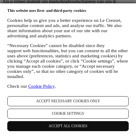
Als u ermee instemt om marketingboodschappen van ons te
ontvangen, worden uw gegevens onderdeel van de
This website uses first- and third-party cookies
consumentendatabase van Le Creuset Group, die als
gegevensbeheerder wordt beheerd door Le Creuset Group AG, met
Cookies help us give you a better experience on Le Creuset,
het kantoor in Hofstrasse 1A,Neuhofstrasse 4 , Baar, Zugo, 6340
personalise content and ads, and analyse our traffic. We also
Zwitserland (die Le Creuset SL, BTW-nummer B62153630, met
share information about your use of our site with our
kantoor in Paseo de Gracia 9, 2º, 08007 Barcelona, Spanje, heeft
advertising and analytics partners.
aangesteld als vertegenwoordiger in de EU), op basis van een
overeenkomst tot gezamenlijke zeggenschap die in wezen voorziet
“Necessary Cookies” cannot be disabled since they
in (a) Le Creuset Group AG die verantwoordelijk is voor de
support web functionalities, but you can consent to all the other
algemene strategie met betrekking tot marketing en
uses above (preferences, statistics and marketing cookies) by
clicking “Accept all cookies”, or click “Cookie settings”, where
gepersonaliseerde klantervaring; (b) lokale Le Creuset-entiteiten die
you manage each cookie category, or “Accept necessary
profiteren van deze strategie en deze uitvoeren, alsmede
cookies only”, so that no other category of cookies will be
onafhankelijk marketingcommunicatie/initiatieven ontwikkelen op
installed.
lokaal niveau (binnen een bepaald land); (c) beide gezamenlijk
beheerders die nodig zijn om de verzoeken van uw betrokkene om
Check our
Cookie Policy
.
rechten af te handelen.
3. WAAROM VERZAMELEN WIJ DEZE GEGEVENS?
Wij kunnen uw gegevens verwerken voor de volgende doeleinden:
ACCEPT NECESSARY COOKIES ONLY
VOOR ONZE WETTELIJKE VERPLICHTINGEN
COOKIE SETTINGS
Mogelijk moeten we bepaalde gegevens over u verwerken om
te voldoen aan onze wettelijke verplichtingen en andere
ACCEPT ALL COOKIES
verplichtingen die voortvloeien uit instructies van de overheid.
OM EEN LE CREUSET-ACCOUNT AAN TE MAKEN