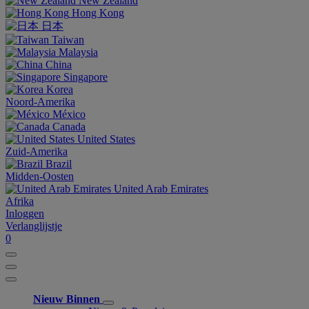
New Zealand
Hong Kong
日本
Taiwan
Malaysia
China
Singapore
Korea
Noord-Amerika
México
Canada
United States
Zuid-Amerika
Brazil
Midden-Oosten
United Arab Emirates
Afrika
Inloggen
Verlanglijstje
0
Nieuw Binnen