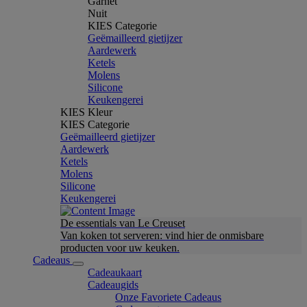
Garnet
Nuit
KIES Categorie
Geëmailleerd gietijzer
Aardewerk
Ketels
Molens
Silicone
Keukengerei
KIES Kleur
KIES Categorie
Geëmailleerd gietijzer
Aardewerk
Ketels
Molens
Silicone
Keukengerei
De essentials van Le Creuset
Van koken tot serveren: vind hier de onmisbare
producten voor uw keuken.
Cadeaus
Cadeaukaart
Cadeaugids
Onze Favoriete Cadeaus