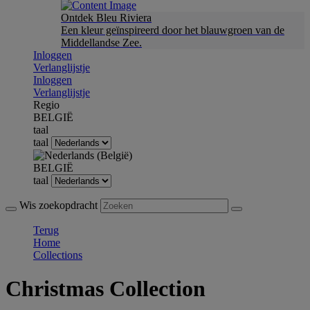
Ontdek Bleu Riviera
Een kleur geïnspireerd door het blauwgroen van de
Middellandse Zee.
Inloggen
Verlanglijstje
Inloggen
Verlanglijstje
Regio
BELGIË
taal
taal
BELGIË
taal
Wis zoekopdracht
Terug
Home
Collections
Christmas Collection