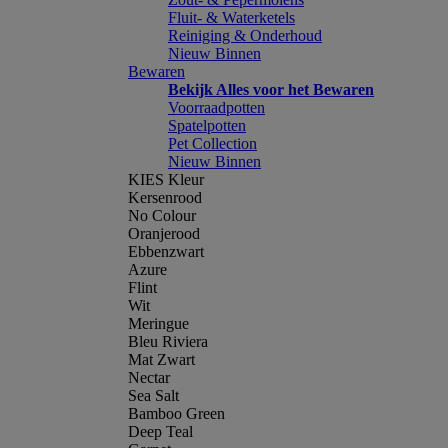
Fluit- & Waterketels
Reiniging & Onderhoud
Nieuw Binnen
Bewaren
Bekijk Alles voor het Bewaren
Voorraadpotten
Spatelpotten
Pet Collection
Nieuw Binnen
KIES Kleur
Kersenrood
No Colour
Oranjerood
Ebbenzwart
Azure
Flint
Wit
Meringue
Bleu Riviera
Mat Zwart
Nectar
Sea Salt
Bamboo Green
Deep Teal