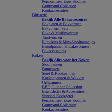
Personaliseer jouw stoofpan
Gourmand Collection
Kookaccessoires
Pâtisserie
Bekijk Alle Bakaccessoires
Bakplaten & Bakvormen
Bakvormen Sets
Cake & Muffinvormen
Taartvormen
Ramekins & Mini-Stoofpannetjes
Broodpannen & Cakevormen
Bakaccessoires
Koken
Bekijk Alles voor het Koken
Stoofpannen
Pannensets
Steel & Kookpannen
Koekenpannen & Wokken
Grillpannen
BBQ Outdoor Collection
Braadsledes & Accessoires
Speciaal Kookgerei
Personaliseer jouw stoofpan
Gourmand Collection
Kookaccessoires