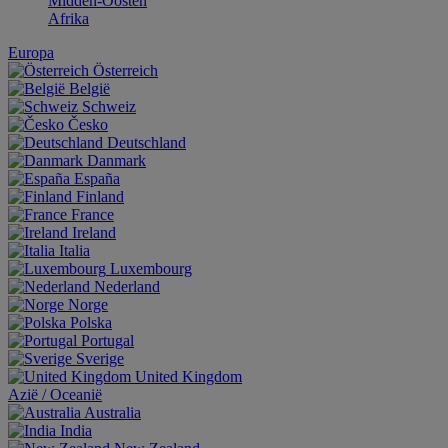
Midden-Oosten
Afrika
Europa
Österreich
België
Schweiz
Česko
Deutschland
Danmark
España
Finland
France
Ireland
Italia
Luxembourg
Nederland
Norge
Polska
Portugal
Sverige
United Kingdom
Aziё / Oceaniё
Australia
India