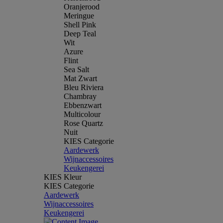
Oranjerood
Meringue
Shell Pink
Deep Teal
Wit
Azure
Flint
Sea Salt
Mat Zwart
Bleu Riviera
Chambray
Ebbenzwart
Multicolour
Rose Quartz
Nuit
KIES Categorie
Aardewerk
Wijnaccessoires
Keukengerei
KIES Kleur
KIES Categorie
Aardewerk
Wijnaccessoires
Keukengerei