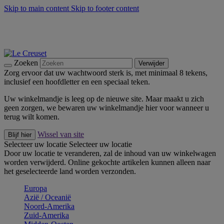
Skip to main content
Skip to footer content
Zomerse buitenmomenten met de BBQ Outdoor Collectie &
Thyme -
Shop Nu
De essentials van Le Creuset -
Ontdek Nu
Nieuwsbrieven: Registreer en bespaar 10%! -
Schrijf je nu in
Zoeken
Verwijder
Zorg ervoor dat uw wachtwoord sterk is, met minimaal 8 tekens,
inclusief een hoofdletter en een speciaal teken.
Uw winkelmandje is leeg op de nieuwe site. Maar maakt u zich
geen zorgen, we bewaren uw winkelmandje hier voor wanneer u
terug wilt komen.
Wissel van site
Blijf hier
Selecteer uw locatie
Selecteer uw locatie
Door uw locatie te veranderen, zal de inhoud van uw winkelwagen
worden verwijderd. Online gekochte artikelen kunnen alleen naar
het geselecteerde land worden verzonden.
Europa
Aziё / Oceaniё
Noord-Amerika
Zuid-Amerika