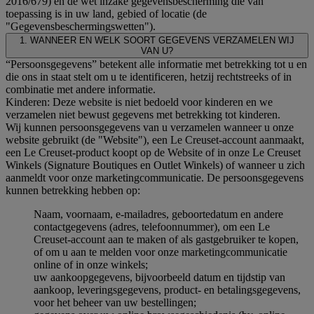
2016/679) en de wet inzake gegevensbescherming die van
toepassing is in uw land, gebied of locatie (de
"Gegevensbeschermingswetten").
1. WANNEER EN WELK SOORT GEGEVENS VERZAMELEN WIJ
VAN U?
“Persoonsgegevens” betekent alle informatie met betrekking tot u en
die ons in staat stelt om u te identificeren, hetzij rechtstreeks of in
combinatie met andere informatie.
Kinderen: Deze website is niet bedoeld voor kinderen en we
verzamelen niet bewust gegevens met betrekking tot kinderen.
Wij kunnen persoonsgegevens van u verzamelen wanneer u onze
website gebruikt (de "Website"), een Le Creuset-account aanmaakt,
een Le Creuset-product koopt op de Website of in onze Le Creuset
Winkels (Signature Boutiques en Outlet Winkels) of wanneer u zich
aanmeldt voor onze marketingcommunicatie. De persoonsgegevens
kunnen betrekking hebben op:
Naam, voornaam, e-mailadres, geboortedatum en andere
contactgegevens (adres, telefoonnummer), om een Le
Creuset-account aan te maken of als gastgebruiker te kopen,
of om u aan te melden voor onze marketingcommunicatie
online of in onze winkels;
uw aankoopgegevens, bijvoorbeeld datum en tijdstip van
aankoop, leveringsgegevens, product- en betalingsgegevens,
voor het beheer van uw bestellingen;