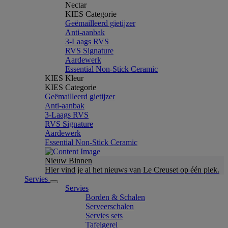
Nectar
KIES Categorie
Geëmailleerd gietijzer
Anti-aanbak
3-Laags RVS
RVS Signature
Aardewerk
Essential Non-Stick Ceramic
KIES Kleur
KIES Categorie
Geëmailleerd gietijzer
Anti-aanbak
3-Laags RVS
RVS Signature
Aardewerk
Essential Non-Stick Ceramic
Nieuw Binnen
Hier vind je al het nieuws van Le Creuset op één plek.
Servies
Servies
Borden & Schalen
Serveerschalen
Servies sets
Tafelgerei