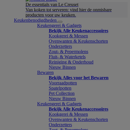
De essentials van Le Creuset
Van koken tot serveren: vind hier de onmisbare
producten voor uw keuken.
Keukenbenodigdheden
Keukengerei & Gadgets
Bekijk Alle Keukenaccessoires
Kookgerei & Messen
Ovenwanten & Keukenschorten
Onderzetters
Zout- & Pepermolens
Fluit- & Waterketels
Reiniging & Onderhoud
Nieuw Binnen
Bewaren
Bekijk Alles voor het Bewaren
Voorraadpotten
Spatelpotten
Pet Collection
Nieuw Binnen
Keukengerei & Gadgets
Bekijk Alle Keukenaccessoires
Kookgerei & Messen
Ovenwanten & Keukenschorten
Onderzetters
Zout- & Pepermolens