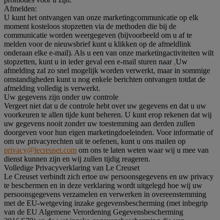
Afmelden:
U kunt het ontvangen van onze marketingcommunicatie op elk
moment kosteloos stopzetten via de methoden die bij de
communicatie worden weergegeven (bijvoorbeeld om u af te
melden voor de nieuwsbrief kunt u klikken op de afmeldlink
onderaan elke e-mail). Als u een van onze marketingactiviteiten wilt
stopzetten, kunt u in ieder geval een e-mail sturen naar
.
Uw
afmelding zal zo snel mogelijk worden verwerkt, maar in sommige
omstandigheden kunt u nog enkele berichten ontvangen totdat de
afmelding volledig is verwerkt.
Uw gegevens zijn onder uw controle
Vergeet niet dat u de controle hebt over uw gegevens en dat u uw
voorkeuren te allen tijde kunt beheren. U kunt erop rekenen dat wij
uw gegevens nooit zonder uw toestemming aan derden zullen
doorgeven voor hun eigen marketingdoeleinden. Voor informatie of
om uw privacyrechten uit te oefenen, kunt u ons mailen op
privacy@lecreuset.com
om ons te laten weten waar wij u mee van
dienst kunnen zijn en wij zullen tijdig reageren.
Volledige Privacyverklaring van Le Creuset
Le Creuset verbindt zich ertoe uw persoonsgegevens en uw privacy
te beschermen en in deze verklaring wordt uitgelegd hoe wij uw
persoonsgegevens verzamelen en verwerken in overeenstemming
met de EU-wetgeving inzake gegevensbescherming (met inbegrip
van de EU Algemene Verordening Gegevensbescherming