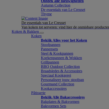
Ontdek alle nieuwigheden
Autumn Collection
De essentials van Le Creuset
Thyme
De essentials van Le Creuset
Van koken tot serveren: vind hier de onmisbare product
Koken & Bakken
Koken
Bekijk Alles voor het Koken
Stoofpannen
Pannensets
Steel & Kookpannen
Koekenpannen & Wokken
Grillpannen
BBQ Outdoor Collection
Braadsledes & Accessoires
Speciaal Kookgerei
Personaliseer jouw stoofpan
Gourmand Collection
Kookaccessoires
Pâtisserie
Bekijk Alle Bakaccessoires
Bakplaten & Bakvormen
Bakvormen Sets