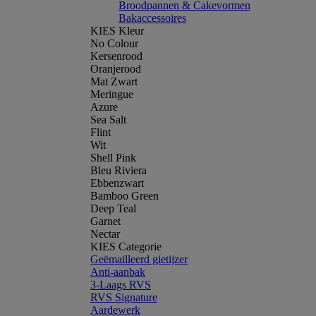
Broodpannen & Cakevormen
Bakaccessoires
KIES Kleur
No Colour
Kersenrood
Oranjerood
Mat Zwart
Meringue
Azure
Sea Salt
Flint
Wit
Shell Pink
Bleu Riviera
Ebbenzwart
Bamboo Green
Deep Teal
Garnet
Nectar
KIES Categorie
Geëmailleerd gietijzer
Anti-aanbak
3-Laags RVS
RVS Signature
Aardewerk