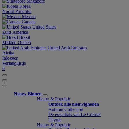
Singapore
Korea
Noord-Amerika
México
Canada
United States
Zuid-Amerika
Brazil
Midden-Oosten
United Arab Emirates
Afrika
Inloggen
Verlanglijstje
0
Nieuw Binnen
Nieuw & Populair
Ontdek alle nieuwigheden
Autumn Collection
De essentials van Le Creuset
Thyme
Nieuw & Populair