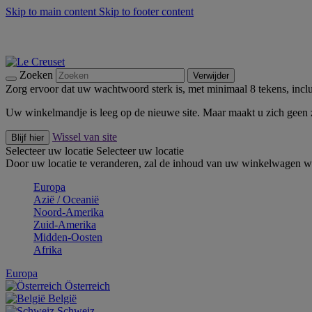
Skip to main content
Skip to footer content
Zomerse buitenmomenten met de BBQ Outdoor Collectie & Thy
De essentials van Le Creuset -
Ontdek Nu
Nieuwsbrieven: Registreer en bespaar 10%! -
Schrijf je nu in
Zoeken
Verwijder
Zorg ervoor dat uw wachtwoord sterk is, met minimaal 8 tekens, inclus
Uw winkelmandje is leeg op de nieuwe site. Maar maakt u zich geen
Wissel van site
Blijf hier
Selecteer uw locatie
Selecteer uw locatie
Door uw locatie te veranderen, zal de inhoud van uw winkelwagen wo
Europa
Aziё / Oceaniё
Noord-Amerika
Zuid-Amerika
Midden-Oosten
Afrika
Europa
Österreich
België
Schweiz