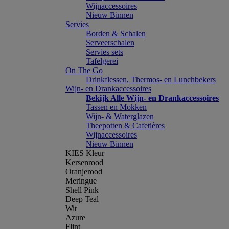
Wijnaccessoires
Nieuw Binnen
Servies
Borden & Schalen
Serveerschalen
Servies sets
Tafelgerei
On The Go
Drinkflessen, Thermos- en Lunchbekers
Wijn- en Drankaccessoires
Bekijk Alle Wijn- en Drankaccessoires
Tassen en Mokken
Wijn- & Waterglazen
Theepotten & Cafetières
Wijnaccessoires
Nieuw Binnen
KIES Kleur
Kersenrood
Oranjerood
Meringue
Shell Pink
Deep Teal
Wit
Azure
Flint