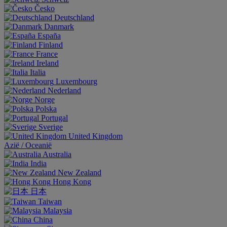
Česko
Deutschland
Danmark
España
Finland
France
Ireland
Italia
Luxembourg
Nederland
Norge
Polska
Portugal
Sverige
United Kingdom
Aziё / Oceaniё
Australia
India
New Zealand
Hong Kong
日本
Taiwan
Malaysia
China