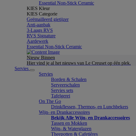
Essential Non-Stick Ceramic
KIES Kleur
KIES Categorie
Geëmailleerd gietijzer
Anti-aanbak
3-Laags RVS
RVS Signature
Aardewerk
Essential Non-Stick Ceramic
Nieuw Binnen
Hier vind je al het nieuws van Le Creuset op één plek.
Servies
Servies
Borden & Schalen
Serveerschalen
Servies sets
Tafelgerei
On The Go
Drinkflessen, Thermos- en Lunchbekers
Wijn- en Drankaccessoires
Bekijk Alle Wijn- en Drankaccessoires
Tassen en Mokken
Wijn- & Waterglazen
Theepotten & Cafetières