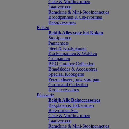
Cake & Muffinvormen
Taartvormen
Ramekins & Mini-Stoofpannetjes
Broodpannen & Cakevormen
Bakaccessoires
Koken
Bekijk Alles voor het Koken
Stoofpannen
Pannensets
Steel & Kookpannen
Koekenpannen & Wokken
Grillpannen
BBQ Outdoor Collection
Braadsledes & Accessoires
Speciaal Kookgerei
Personaliseer jouw stoofpan
Gourmand Collection
Kookaccessoires
Pâtisserie
Bekijk Alle Bakaccessoires
Bakplaten & Bakvormen
Bakvormen Sets
Cake & Muffinvormen
Taartvormen
Ramekins & Mini-Stoofpannetjes