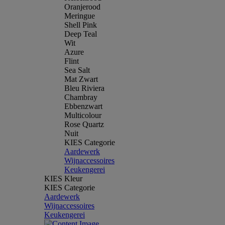
Oranjerood
Meringue
Shell Pink
Deep Teal
Wit
Azure
Flint
Sea Salt
Mat Zwart
Bleu Riviera
Chambray
Ebbenzwart
Multicolour
Rose Quartz
Nuit
KIES Categorie
Aardewerk
Wijnaccessoires
Keukengerei
KIES Kleur
KIES Categorie
Aardewerk
Wijnaccessoires
Keukengerei