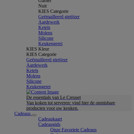
Garnet
Nuit
KIES Categorie
Geëmailleerd gietijzer
Aardewerk
Ketels
Molens
Silicone
Keukengerei
KIES Kleur
KIES Categorie
Geëmailleerd gietijzer
Aardewerk
Ketels
Molens
Silicone
Keukengerei
De essentials van Le Creuset
Van koken tot serveren: vind hier de onmisbare
producten voor uw keuken.
Cadeaus
Cadeaukaart
Cadeaugids
Onze Favoriete Cadeaus