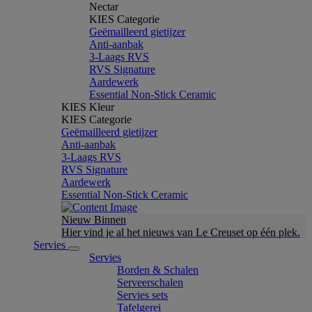
Nectar
KIES Categorie
Geëmailleerd gietijzer
Anti-aanbak
3-Laags RVS
RVS Signature
Aardewerk
Essential Non-Stick Ceramic
KIES Kleur
KIES Categorie
Geëmailleerd gietijzer
Anti-aanbak
3-Laags RVS
RVS Signature
Aardewerk
Essential Non-Stick Ceramic
Nieuw Binnen
Hier vind je al het nieuws van Le Creuset op één plek.
Servies
Servies
Borden & Schalen
Serveerschalen
Servies sets
Tafelgerei