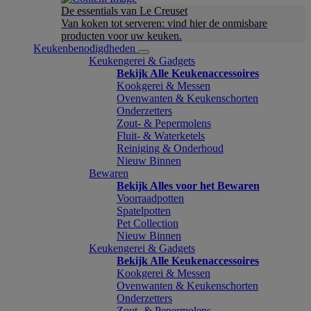
De essentials van Le Creuset
Van koken tot serveren: vind hier de onmisbare
producten voor uw keuken.
Keukenbenodigdheden
Keukengerei & Gadgets
Bekijk Alle Keukenaccessoires
Kookgerei & Messen
Ovenwanten & Keukenschorten
Onderzetters
Zout- & Pepermolens
Fluit- & Waterketels
Reiniging & Onderhoud
Nieuw Binnen
Bewaren
Bekijk Alles voor het Bewaren
Voorraadpotten
Spatelpotten
Pet Collection
Nieuw Binnen
Keukengerei & Gadgets
Bekijk Alle Keukenaccessoires
Kookgerei & Messen
Ovenwanten & Keukenschorten
Onderzetters
Zout- & Pepermolens