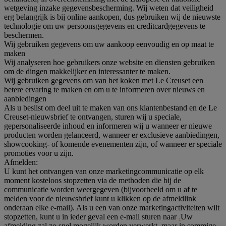
wetgeving inzake gegevensbescherming. Wij weten dat veiligheid
erg belangrijk is bij online aankopen, dus gebruiken wij de nieuwste
technologie om uw persoonsgegevens en creditcardgegevens te
beschermen.
Wij gebruiken gegevens om uw aankoop eenvoudig en op maat te
maken
Wij analyseren hoe gebruikers onze website en diensten gebruiken
om de dingen makkelijker en interessanter te maken.
Wij gebruiken gegevens om van het koken met Le Creuset een
betere ervaring te maken en om u te informeren over nieuws en
aanbiedingen
Als u beslist om deel uit te maken van ons klantenbestand en de Le
Creuset-nieuwsbrief te ontvangen, sturen wij u speciale,
gepersonaliseerde inhoud en informeren wij u wanneer er nieuwe
producten worden gelanceerd, wanneer er exclusieve aanbiedingen,
showcooking- of komende evenementen zijn, of wanneer er speciale
promoties voor u zijn.
Afmelden:
U kunt het ontvangen van onze marketingcommunicatie op elk
moment kosteloos stopzetten via de methoden die bij de
communicatie worden weergegeven (bijvoorbeeld om u af te
melden voor de nieuwsbrief kunt u klikken op de afmeldlink
onderaan elke e-mail). Als u een van onze marketingactiviteiten wilt
stopzetten, kunt u in ieder geval een e-mail sturen naar
.
Uw
afmelding zal zo snel mogelijk worden verwerkt, maar in sommige