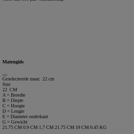
Matengids
Geselecteerde maat:
22 cm
Size
22 CM
A = Breedte
B = Diepte
C = Hoogte
D = Lengte
E = Diameter onderkant
G = Gewicht
21.75 CM
0.9 CM
1.7 CM
21.75 CM
19 CM
0.45 KG