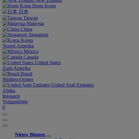
New Zealand
Hong Kong
日本
Taiwan
Malaysia
China
Singapore
Korea
Noord-Amerika
México
Canada
United States
Zuid-Amerika
Brazil
Midden-Oosten
United Arab Emirates
Afrika
Inloggen
Verlanglijstje
0
Nieuw Binnen