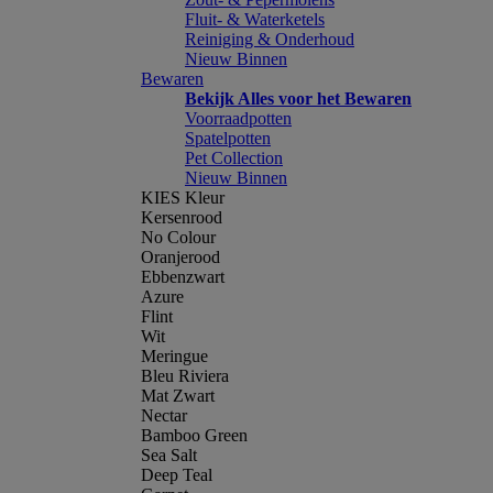
Fluit- & Waterketels
Reiniging & Onderhoud
Nieuw Binnen
Bewaren
Bekijk Alles voor het Bewaren
Voorraadpotten
Spatelpotten
Pet Collection
Nieuw Binnen
KIES Kleur
Kersenrood
No Colour
Oranjerood
Ebbenzwart
Azure
Flint
Wit
Meringue
Bleu Riviera
Mat Zwart
Nectar
Bamboo Green
Sea Salt
Deep Teal