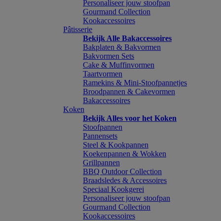
Personaliseer jouw stoofpan
Gourmand Collection
Kookaccessoires
Pâtisserie
Bekijk Alle Bakaccessoires
Bakplaten & Bakvormen
Bakvormen Sets
Cake & Muffinvormen
Taartvormen
Ramekins & Mini-Stoofpannetjes
Broodpannen & Cakevormen
Bakaccessoires
Koken
Bekijk Alles voor het Koken
Stoofpannen
Pannensets
Steel & Kookpannen
Koekenpannen & Wokken
Grillpannen
BBQ Outdoor Collection
Braadsledes & Accessoires
Speciaal Kookgerei
Personaliseer jouw stoofpan
Gourmand Collection
Kookaccessoires