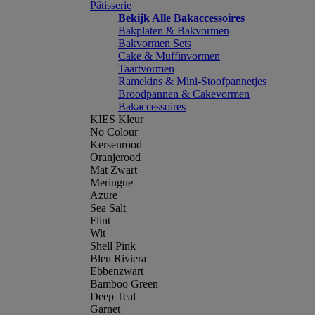
Pâtisserie
Bekijk Alle Bakaccessoires
Bakplaten & Bakvormen
Bakvormen Sets
Cake & Muffinvormen
Taartvormen
Ramekins & Mini-Stoofpannetjes
Broodpannen & Cakevormen
Bakaccessoires
KIES Kleur
No Colour
Kersenrood
Oranjerood
Mat Zwart
Meringue
Azure
Sea Salt
Flint
Wit
Shell Pink
Bleu Riviera
Ebbenzwart
Bamboo Green
Deep Teal
Garnet