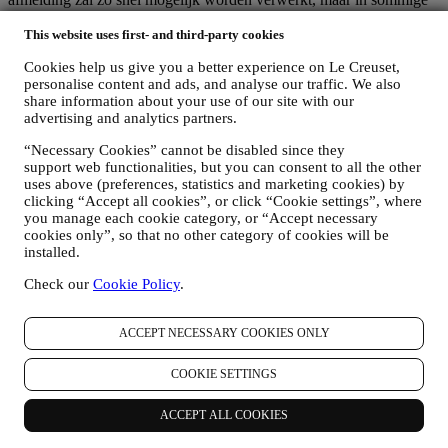
omstandigheden kunt u nog enkele berichten ontvangen totdat de
afmelding volledig is verwerkt.
This website uses first- and third-party cookies
Uw gegevens zijn onder uw controle
Cookies help us give you a better experience on Le Creuset,
Vergeet niet dat u de controle hebt over uw gegevens en dat u uw
personalise content and ads, and analyse our traffic. We also
voorkeuren te allen tijde kunt beheren. U kunt erop rekenen dat wij
share information about your use of our site with our
uw gegevens nooit zonder uw toestemming aan derden zullen
advertising and analytics partners.
doorgeven voor hun eigen marketingdoeleinden. Voor informatie of
om uw privacyrechten uit te oefenen, kunt u ons mailen op
“Necessary Cookies” cannot be disabled since they
privacy@lecreuset.com
om ons te laten weten waar wij u mee van
support web functionalities, but you can consent to all the other
dienst kunnen zijn en wij zullen tijdig reageren.
uses above (preferences, statistics and marketing cookies) by
Volledige Privacyverklaring van Le Creuset
clicking “Accept all cookies”, or click “Cookie settings”, where
Le Creuset verbindt zich ertoe uw persoonsgegevens en uw privacy
you manage each cookie category, or “Accept necessary
te beschermen en in deze verklaring wordt uitgelegd hoe wij uw
cookies only”, so that no other category of cookies will be
persoonsgegevens verzamelen en verwerken in overeenstemming
installed.
met de EU-wetgeving inzake gegevensbescherming (met inbegrip
Check our
Cookie Policy
.
van de EU Algemene Verordening Gegevensbescherming
2016/679) en de wet inzake gegevensbescherming die van
toepassing is in uw land, gebied of locatie (de
ACCEPT NECESSARY COOKIES ONLY
"Gegevensbeschermingswetten").
1. WANNEER EN WELK SOORT GEGEVENS VERZAMELEN WIJ
COOKIE SETTINGS
VAN U?
“Persoonsgegevens” betekent alle informatie met betrekking tot u en
die ons in staat stelt om u te identificeren, hetzij rechtstreeks of in
ACCEPT ALL COOKIES
combinatie met andere informatie.