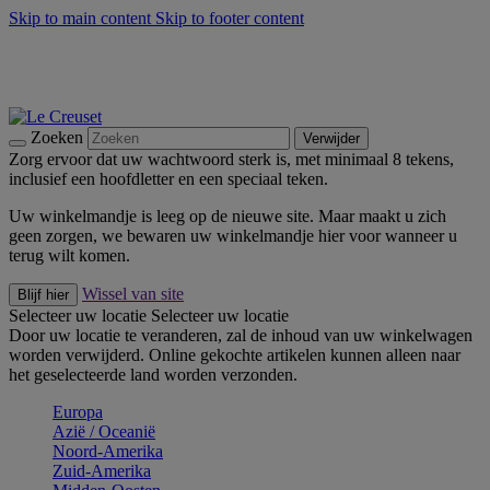
Skip to main content
Skip to footer content
Zomerse buitenmomenten met de BBQ Outdoor Collectie &
Thyme -
Shop Nu
De essentials van Le Creuset -
Ontdek Nu
Nieuwsbrieven: Registreer en bespaar 10%! -
Schrijf je nu in
Zoeken
Verwijder
Zorg ervoor dat uw wachtwoord sterk is, met minimaal 8 tekens,
inclusief een hoofdletter en een speciaal teken.
Uw winkelmandje is leeg op de nieuwe site. Maar maakt u zich
geen zorgen, we bewaren uw winkelmandje hier voor wanneer u
terug wilt komen.
Wissel van site
Blijf hier
Selecteer uw locatie
Selecteer uw locatie
Door uw locatie te veranderen, zal de inhoud van uw winkelwagen
worden verwijderd. Online gekochte artikelen kunnen alleen naar
het geselecteerde land worden verzonden.
Europa
Aziё / Oceaniё
Noord-Amerika
Zuid-Amerika