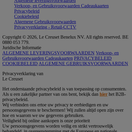
Algemene leveringsvoorwaarden
Verkoop- en Gebruiksvoorwaarden Cadeaukaarten
Privacybeleid
Cookiebeleid
Algemene Gebruiksvoorwaarden
Privacyverklaring - Retail-CCTV
Copyright © 2026, Le Creuset Benelux NV. All rights reserved. BE
0880 053 779.
Juridische Informatie
ALGEMENE LEVERINGSVOORWAARDEN
Verkoop- en
Gebruiksvoorwaarden Cadeaukaarten
PRIVACYBELEID
COOKIEBELEID
ALGEMENE GEBRUIKSVOORWAARDEN
Privacyverklaring van
Le Creuset
Het onderstaande privacybeleid is van toepassing op consumenten.
Als u een zakelijke partner van ons bent, bekijk dan
hier
het B2B-
privacybeleid.
Wij verbinden ons ertoe uw privacy te eerbiedigen en uw
persoonsgegevens te beschermen! Wij zullen altijd open zijn over
hoe en waarom we uw gegevens gebruiken.
Veiligheid bij online aankopen is onze prioriteit
Uw persoonsgegevens worden veilig en strikt vertrouwelijk
behandeld, in overeenstemming met de Europese en nationale