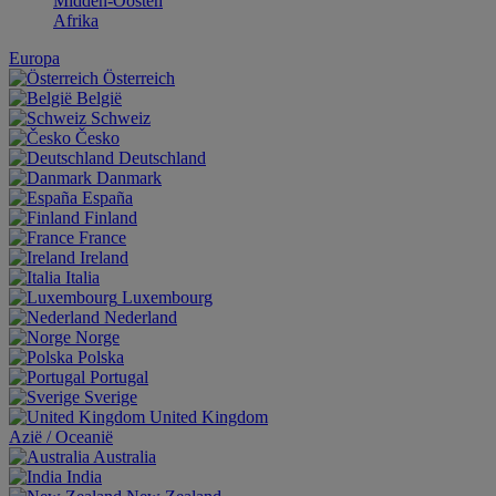
Midden-Oosten
Afrika
Europa
Österreich
België
Schweiz
Česko
Deutschland
Danmark
España
Finland
France
Ireland
Italia
Luxembourg
Nederland
Norge
Polska
Portugal
Sverige
United Kingdom
Aziё / Oceaniё
Australia
India