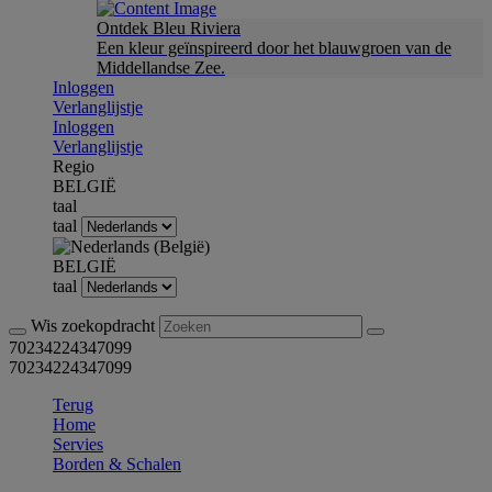
Ontdek Bleu Riviera
Een kleur geïnspireerd door het blauwgroen van de
Middellandse Zee.
Inloggen
Verlanglijstje
Inloggen
Verlanglijstje
Regio
BELGIË
taal
taal
BELGIË
taal
Wis zoekopdracht
70234224347099
70234224347099
Terug
Home
Servies
Borden & Schalen