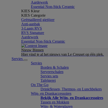
Aardewerk
Essential Non-Stick Ceramic
KIES Kleur
KIES Categorie
Geëmailleerd gietijzer
Anti-aanbak
3-Laags RVS
RVS Signature
Aardewerk
Essential Non-Stick Ceramic
Nieuw Binnen
Hier vind je al het nieuws van Le Creuset op één plek.
Servies
Servies
Borden & Schalen
Serveerschalen
Servies sets
Tafelgerei
On The Go
Drinkflessen, Thermos- en Lunchbekers
Wijn- en Drankaccessoires
Bekijk Alle Wijn- en Drankaccessoires
Tassen en Mokken
Wijn- & Waterglazen