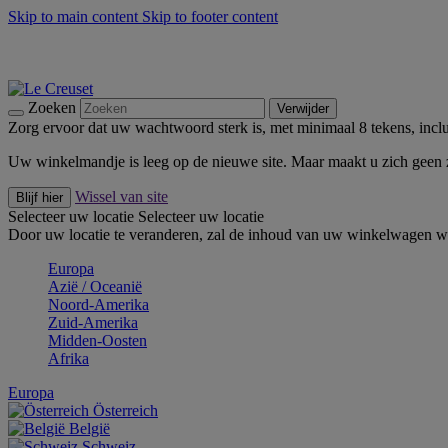
Skip to main content
Skip to footer content
Zomerse buitenmomenten met de BBQ Outdoor Collectie & Thy
De essentials van Le Creuset -
Ontdek Nu
Nieuwsbrieven: Registreer en bespaar 10%! -
Schrijf je nu in
Zoeken
Verwijder
Zorg ervoor dat uw wachtwoord sterk is, met minimaal 8 tekens, inclus
Uw winkelmandje is leeg op de nieuwe site. Maar maakt u zich geen
Wissel van site
Blijf hier
Selecteer uw locatie
Selecteer uw locatie
Door uw locatie te veranderen, zal de inhoud van uw winkelwagen wo
Europa
Aziё / Oceaniё
Noord-Amerika
Zuid-Amerika
Midden-Oosten
Afrika
Europa
Österreich
België
Schweiz