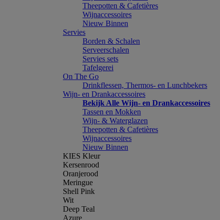
Theepotten & Cafetières
Wijnaccessoires
Nieuw Binnen
Servies
Borden & Schalen
Serveerschalen
Servies sets
Tafelgerei
On The Go
Drinkflessen, Thermos- en Lunchbekers
Wijn- en Drankaccessoires
Bekijk Alle Wijn- en Drankaccessoires
Tassen en Mokken
Wijn- & Waterglazen
Theepotten & Cafetières
Wijnaccessoires
Nieuw Binnen
KIES Kleur
Kersenrood
Oranjerood
Meringue
Shell Pink
Wit
Deep Teal
Azure