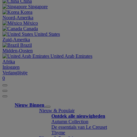
China
Singapore
Korea
Noord-Amerika
México
Canada
United States
Zuid-Amerika
Brazil
Midden-Oosten
United Arab Emirates
Afrika
Inloggen
Verlanglijstje
0
Nieuw Binnen
Nieuw & Populair
Ontdek alle nieuwigheden
Autumn Collection
De essentials van Le Creuset
Thyme