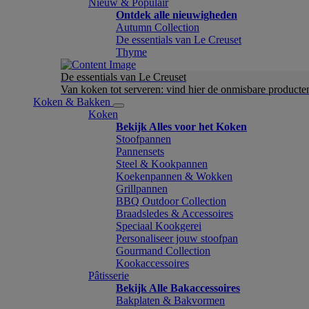
Nieuw & Populair
Ontdek alle nieuwigheden
Autumn Collection
De essentials van Le Creuset
Thyme
De essentials van Le Creuset
Van koken tot serveren: vind hier de onmisbare product
Koken & Bakken
Koken
Bekijk Alles voor het Koken
Stoofpannen
Pannensets
Steel & Kookpannen
Koekenpannen & Wokken
Grillpannen
BBQ Outdoor Collection
Braadsledes & Accessoires
Speciaal Kookgerei
Personaliseer jouw stoofpan
Gourmand Collection
Kookaccessoires
Pâtisserie
Bekijk Alle Bakaccessoires
Bakplaten & Bakvormen