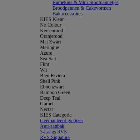
Ramekins & Mini-Stoofpannetjes
Broodpannen & Cakevormen
Bakaccessoires
KIES Kleur
No Colour
Kersenrood
Oranjerood
Mat Zwart
Meringue
Azure
Sea Salt
Flint
Wit
Bleu Riviera
Shell Pink
Ebbenzwart
Bamboo Green
Deep Teal
Garnet
Nectar
KIES Categorie
Geëmailleerd gietijzer
Anti-aanbak
3-Laags RVS
RVS Signature