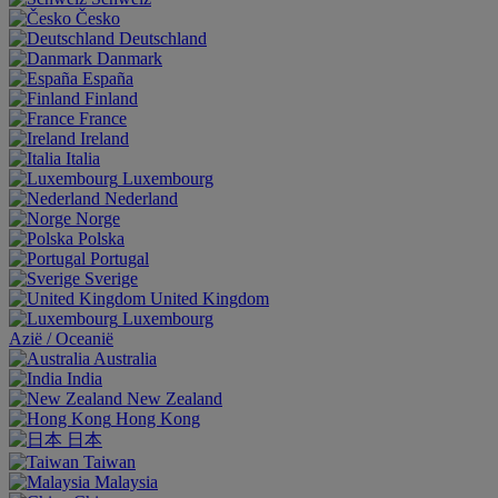
Česko
Deutschland
Danmark
España
Finland
France
Ireland
Italia
Luxembourg
Nederland
Norge
Polska
Portugal
Sverige
United Kingdom
Luxembourg
Aziё / Oceaniё
Australia
India
New Zealand
Hong Kong
日本
Taiwan
Malaysia