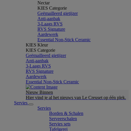
Nectar
KIES Categorie
Geëmailleerd gietijzer
Anti-aanbak
3-Laags RVS
RVS Signature
Aardewerk
Essential Non-Stick Ceramic
KIES Kleur
KIES Categorie
Geëmailleerd gietijzer
Anti-aanbak
3-Laags RVS
RVS Signature
Aardewerk
Essential Non-Stick Ceramic
Nieuw Binnen
Hier vind je al het nieuws van Le Creuset op één plek.
Servies
Servies
Borden & Schalen
Serveerschalen
Servies sets
Tafelgerei