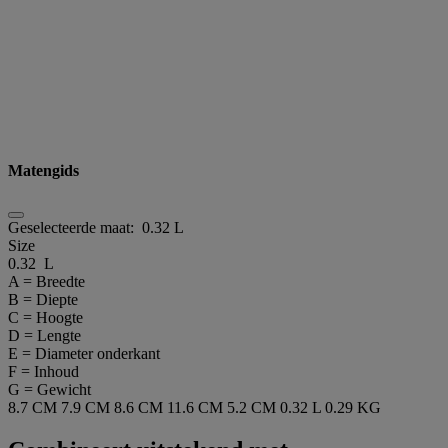
Matengids
Geselecteerde maat:
0.32 L
Size
0.32 L
A = Breedte
B = Diepte
C = Hoogte
D = Lengte
E = Diameter onderkant
F = Inhoud
G = Gewicht
8.7 CM
7.9 CM
8.6 CM
11.6 CM
5.2 CM
0.32 L
0.29 KG