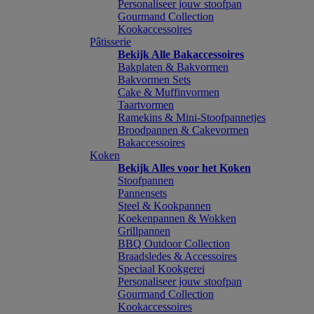
Personaliseer jouw stoofpan
Gourmand Collection
Kookaccessoires
Pâtisserie
Bekijk Alle Bakaccessoires
Bakplaten & Bakvormen
Bakvormen Sets
Cake & Muffinvormen
Taartvormen
Ramekins & Mini-Stoofpannetjes
Broodpannen & Cakevormen
Bakaccessoires
Koken
Bekijk Alles voor het Koken
Stoofpannen
Pannensets
Steel & Kookpannen
Koekenpannen & Wokken
Grillpannen
BBQ Outdoor Collection
Braadsledes & Accessoires
Speciaal Kookgerei
Personaliseer jouw stoofpan
Gourmand Collection
Kookaccessoires