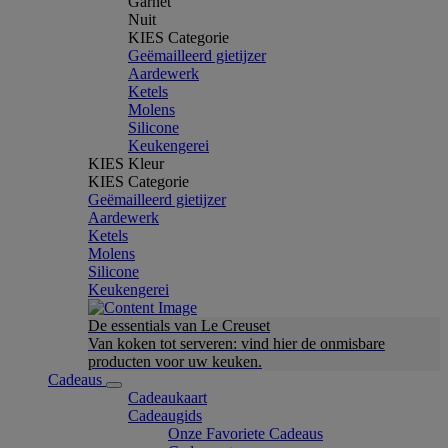
Garnet
Nuit
KIES Categorie
Geëmailleerd gietijzer
Aardewerk
Ketels
Molens
Silicone
Keukengerei
KIES Kleur
KIES Categorie
Geëmailleerd gietijzer
Aardewerk
Ketels
Molens
Silicone
Keukengerei
De essentials van Le Creuset
Van koken tot serveren: vind hier de onmisbare
producten voor uw keuken.
Cadeaus
Cadeaukaart
Cadeaugids
Onze Favoriete Cadeaus