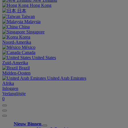
New Zealand
Hong Kong
日本
Taiwan
Malaysia
China
Singapore
Korea
Noord-Amerika
México
Canada
United States
Zuid-Amerika
Brazil
Midden-Oosten
United Arab Emirates
Afrika
Inloggen
Verlanglijstje
0
Nieuw Binnen