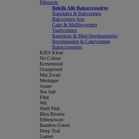
Pâtisserie
Bekijk Alle Bakaccessoires
Bakplaten & Bakvormen
Bakvormen Sets
Cake & Muffinvormen
Taartvormen
Ramekins & Mini-Stoofpannetjes
Broodpannen & Cakevormen
Bakaccessoires
KIES Kleur
No Colour
Kersenrood
Oranjerood
Mat Zwart
Meringue
Azure
Sea Salt
Flint
Wit
Shell Pink
Bleu Riviera
Ebbenzwart
Bamboo Green
Deep Teal
Garnet