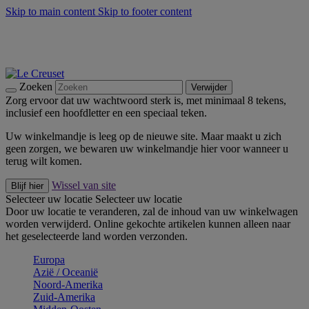
Skip to main content
Skip to footer content
Zomerse buitenmomenten met de BBQ Outdoor Collectie &
Thyme -
Shop Nu
De essentials van Le Creuset -
Ontdek Nu
Nieuwsbrieven: Registreer en bespaar 10%! -
Schrijf je nu in
Zoeken
Verwijder
Zorg ervoor dat uw wachtwoord sterk is, met minimaal 8 tekens,
inclusief een hoofdletter en een speciaal teken.
Uw winkelmandje is leeg op de nieuwe site. Maar maakt u zich
geen zorgen, we bewaren uw winkelmandje hier voor wanneer u
terug wilt komen.
Wissel van site
Blijf hier
Selecteer uw locatie
Selecteer uw locatie
Door uw locatie te veranderen, zal de inhoud van uw winkelwagen
worden verwijderd. Online gekochte artikelen kunnen alleen naar
het geselecteerde land worden verzonden.
Europa
Aziё / Oceaniё
Noord-Amerika
Zuid-Amerika