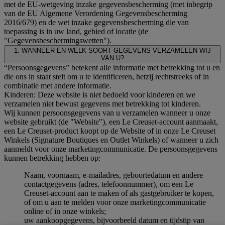
met de EU-wetgeving inzake gegevensbescherming (met inbegrip
van de EU Algemene Verordening Gegevensbescherming
2016/679) en de wet inzake gegevensbescherming die van
toepassing is in uw land, gebied of locatie (de
"Gegevensbeschermingswetten").
1. WANNEER EN WELK SOORT GEGEVENS VERZAMELEN WIJ
VAN U?
“Persoonsgegevens” betekent alle informatie met betrekking tot u en
die ons in staat stelt om u te identificeren, hetzij rechtstreeks of in
combinatie met andere informatie.
Kinderen: Deze website is niet bedoeld voor kinderen en we
verzamelen niet bewust gegevens met betrekking tot kinderen.
Wij kunnen persoonsgegevens van u verzamelen wanneer u onze
website gebruikt (de "Website"), een Le Creuset-account aanmaakt,
een Le Creuset-product koopt op de Website of in onze Le Creuset
Winkels (Signature Boutiques en Outlet Winkels) of wanneer u zich
aanmeldt voor onze marketingcommunicatie. De persoonsgegevens
kunnen betrekking hebben op:
Naam, voornaam, e-mailadres, geboortedatum en andere
contactgegevens (adres, telefoonnummer), om een Le
Creuset-account aan te maken of als gastgebruiker te kopen,
of om u aan te melden voor onze marketingcommunicatie
online of in onze winkels;
uw aankoopgegevens, bijvoorbeeld datum en tijdstip van