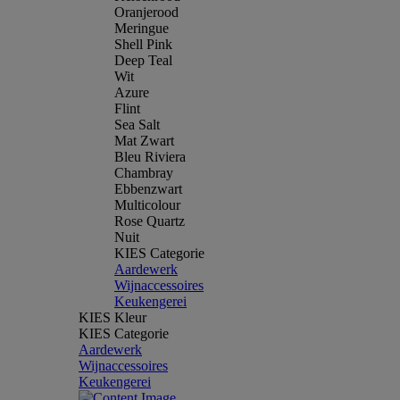
Oranjerood
Meringue
Shell Pink
Deep Teal
Wit
Azure
Flint
Sea Salt
Mat Zwart
Bleu Riviera
Chambray
Ebbenzwart
Multicolour
Rose Quartz
Nuit
KIES Categorie
Aardewerk
Wijnaccessoires
Keukengerei
KIES Kleur
KIES Categorie
Aardewerk
Wijnaccessoires
Keukengerei