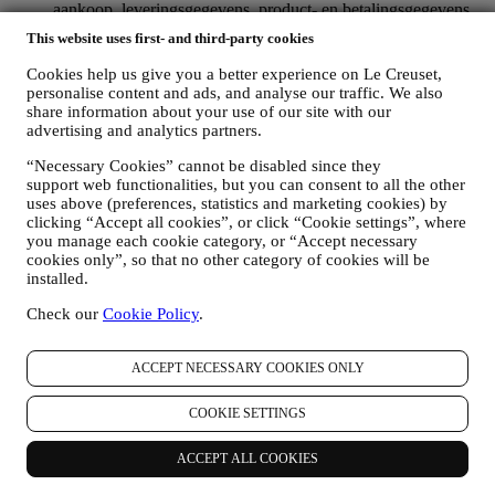
aankoop, leveringsgegevens, product- en betalingsgegevens,
voor het beheer van uw bestellingen;
This website uses first- and third-party cookies
gegevens over uw online browsegeschiedenis (bv. online-
identificatienummers - zoals uw IP-adres, browserversie,
Cookies help us give you a better experience on Le Creuset,
besturingssysteem, duur van het bezoek, terugkerende
personalise content and ads, and analyse our traffic. We also
gebruiker, geografische oorsprong), verzameld tijdens uw
share information about your use of our site with our
bezoeken aan de Website (ongeacht of u een geregistreerde
advertising and analytics partners.
gebruiker bent of niet), door gebruik te maken van logs en/of
“Necessary Cookies” cannot be disabled since they
traceringstechnologieën zoals “cookies” (voor informatie over
support web functionalities, but you can consent to all the other
het verzamelen van gegevens door middel van cookies, zie
uses above (preferences, statistics and marketing cookies) by
ons
Cookiebeleid
, ter verbetering van onze diensten en
clicking “Accept all cookies”, or click “Cookie settings”, where
advertenties, of voor onze statistische analyse; in de meeste
you manage each cookie category, or “Accept necessary
gevallen zullen we u niet kunnen identificeren aan de hand
cookies only”, so that no other category of cookies will be
van deze technische informatie.
installed.
uw feedback, verzoeken, klachten, vragen of interacties met
ons (bijvoorbeeld uw berichten, chats, berichten op sociale
Check our
Cookie Policy
.
media, e-mails of telefoontjes).
De persoonsgegevens die van u worden verzameld wanneer u de
ACCEPT NECESSARY COOKIES ONLY
Website gebruikt of anderszins persoonlijk identificeerbare
informatie verstrekt, zijn op die manier beschermd en u hebt de
COOKIE SETTINGS
privacyrechten die in paragraaf 8 hieronder worden uitgelegd.
2. WIE VERZAMELT UW GEGEVENS?
ACCEPT ALL COOKIES
De verwerkingsverantwoordelijke voor de e-commercediensten die
via de website worden aangeboden, is Le Creuset BENELUX NV