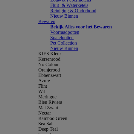
Fluit- & Waterketels
Reiniging & Onderhoud
Nieuw Binnen
Bewaren
Bekijk Alles voor het Bewaren
Voorraadpotten
Spatelpotten
Pet Collection
Nieuw Binnen
KIES Kleur
Kersenrood
No Colour
Oranjerood
Ebbenzwart
Azure
Flint
Wit
Meringue
Bleu Riviera
Mat Zwart
Nectar
Bamboo Green
Sea Salt
Deep Teal