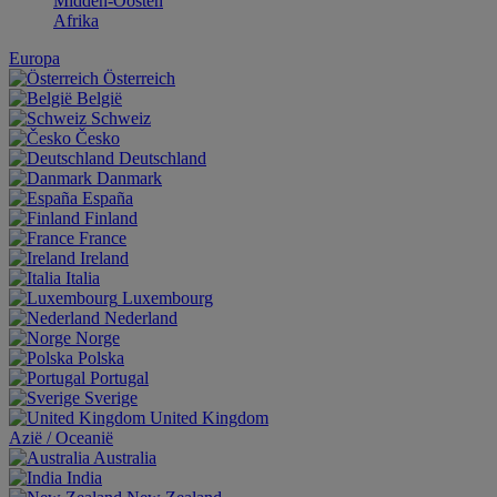
Midden-Oosten
Afrika
Europa
Österreich
België
Schweiz
Česko
Deutschland
Danmark
España
Finland
France
Ireland
Italia
Luxembourg
Nederland
Norge
Polska
Portugal
Sverige
United Kingdom
Aziё / Oceaniё
Australia
India