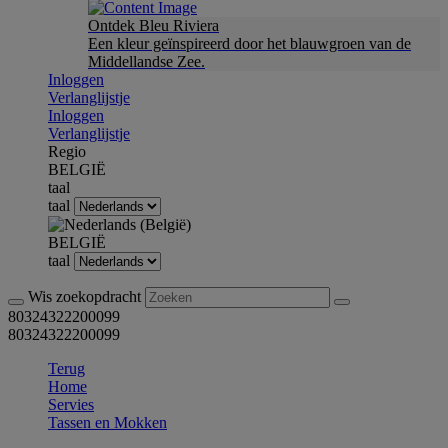
Ontdek Bleu Riviera
Een kleur geïnspireerd door het blauwgroen van de
Middellandse Zee.
Inloggen
Verlanglijstje
Inloggen
Verlanglijstje
Regio
BELGIË
taal
taal
BELGIË
taal
Wis zoekopdracht
80324322200099
80324322200099
Terug
Home
Servies
Tassen en Mokken