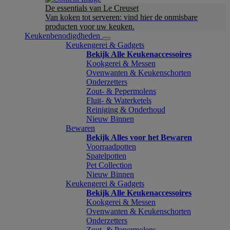
De essentials van Le Creuset
Van koken tot serveren: vind hier de onmisbare
producten voor uw keuken.
Keukenbenodigdheden
Keukengerei & Gadgets
Bekijk Alle Keukenaccessoires
Kookgerei & Messen
Ovenwanten & Keukenschorten
Onderzetters
Zout- & Pepermolens
Fluit- & Waterketels
Reiniging & Onderhoud
Nieuw Binnen
Bewaren
Bekijk Alles voor het Bewaren
Voorraadpotten
Spatelpotten
Pet Collection
Nieuw Binnen
Keukengerei & Gadgets
Bekijk Alle Keukenaccessoires
Kookgerei & Messen
Ovenwanten & Keukenschorten
Onderzetters
Zout- & Pepermolens