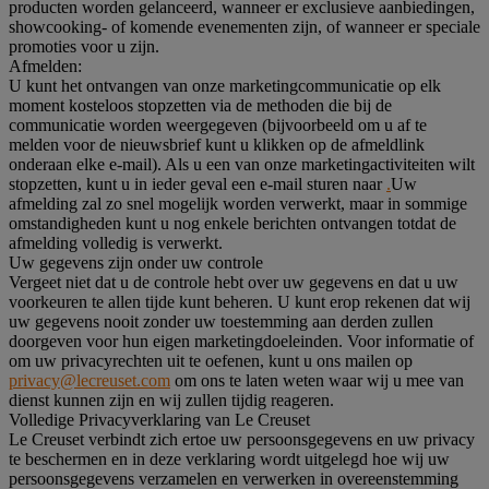
producten worden gelanceerd, wanneer er exclusieve aanbiedingen,
showcooking- of komende evenementen zijn, of wanneer er speciale
promoties voor u zijn.
Afmelden:
U kunt het ontvangen van onze marketingcommunicatie op elk
moment kosteloos stopzetten via de methoden die bij de
communicatie worden weergegeven (bijvoorbeeld om u af te
melden voor de nieuwsbrief kunt u klikken op de afmeldlink
onderaan elke e-mail). Als u een van onze marketingactiviteiten wilt
stopzetten, kunt u in ieder geval een e-mail sturen naar
.
Uw
afmelding zal zo snel mogelijk worden verwerkt, maar in sommige
omstandigheden kunt u nog enkele berichten ontvangen totdat de
afmelding volledig is verwerkt.
Uw gegevens zijn onder uw controle
Vergeet niet dat u de controle hebt over uw gegevens en dat u uw
voorkeuren te allen tijde kunt beheren. U kunt erop rekenen dat wij
uw gegevens nooit zonder uw toestemming aan derden zullen
doorgeven voor hun eigen marketingdoeleinden. Voor informatie of
om uw privacyrechten uit te oefenen, kunt u ons mailen op
privacy@lecreuset.com
om ons te laten weten waar wij u mee van
dienst kunnen zijn en wij zullen tijdig reageren.
Volledige Privacyverklaring van Le Creuset
Le Creuset verbindt zich ertoe uw persoonsgegevens en uw privacy
te beschermen en in deze verklaring wordt uitgelegd hoe wij uw
persoonsgegevens verzamelen en verwerken in overeenstemming