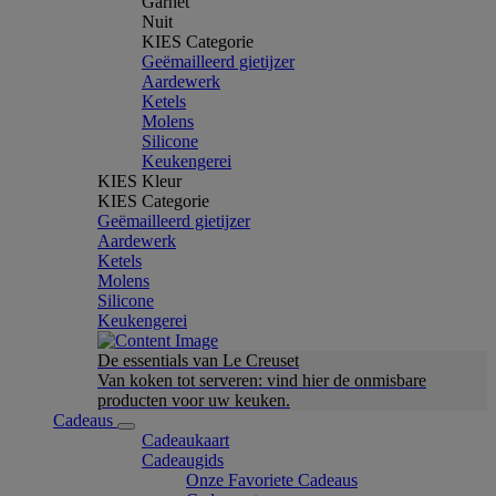
Garnet
Nuit
KIES Categorie
Geëmailleerd gietijzer
Aardewerk
Ketels
Molens
Silicone
Keukengerei
KIES Kleur
KIES Categorie
Geëmailleerd gietijzer
Aardewerk
Ketels
Molens
Silicone
Keukengerei
De essentials van Le Creuset
Van koken tot serveren: vind hier de onmisbare
producten voor uw keuken.
Cadeaus
Cadeaukaart
Cadeaugids
Onze Favoriete Cadeaus