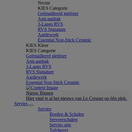
Nectar
KIES Categorie
Geëmailleerd gietijzer
Anti-aanbak
3-Laags RVS
RVS Signature
Aardewerk
Essential Non-Stick Ceramic
KIES Kleur
KIES Categorie
Geëmailleerd gietijzer
Anti-aanbak
3-Laags RVS
RVS Signature
Aardewerk
Essential Non-Stick Ceramic
Nieuw Binnen
Hier vind je al het nieuws van Le Creuset op één plek.
Servies
Servies
Borden & Schalen
Serveerschalen
Servies sets
Tafelgerei