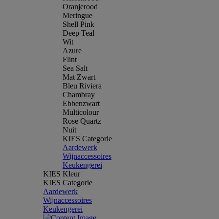
Oranjerood
Meringue
Shell Pink
Deep Teal
Wit
Azure
Flint
Sea Salt
Mat Zwart
Bleu Riviera
Chambray
Ebbenzwart
Multicolour
Rose Quartz
Nuit
KIES Categorie
Aardewerk
Wijnaccessoires
Keukengerei
KIES Kleur
KIES Categorie
Aardewerk
Wijnaccessoires
Keukengerei