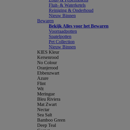
Fluit- & Waterketels
Reiniging & Onderhoud
Nieuw Binnen
Bewaren
Bekijk Alles voor het Bewaren
Voorraadpotten
Spatelpotten
Pet Collection
Nieuw Binnen
KIES Kleur
Kersenrood
No Colour
Oranjerood
Ebbenzwart
Azure
Flint
Wit
Meringue
Bleu Riviera
Mat Zwart
Nectar
Sea Salt
Bamboo Green
Deep Teal