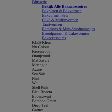
Pâtisserie
Bekijk Alle Bakaccessoires
Bakplaten & Bakvormen
Bakvormen Sets
Cake & Muffinvormen
Taartvormen
Ramekins & Mini-Stoofpannetjes
Broodpannen & Cakevormen
Bakaccessoires
KIES Kleur
No Colour
Kersenrood
Oranjerood
Mat Zwart
Meringue
Azure
Sea Salt
Flint
Wit
Shell Pink
Bleu Riviera
Ebbenzwart
Bamboo Green
Deep Teal
Garnet