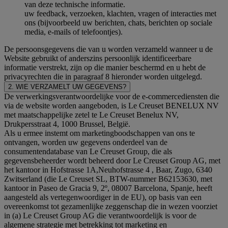
van deze technische informatie.
uw feedback, verzoeken, klachten, vragen of interacties met
ons (bijvoorbeeld uw berichten, chats, berichten op sociale
media, e-mails of telefoontjes).
De persoonsgegevens die van u worden verzameld wanneer u de
Website gebruikt of anderszins persoonlijk identificeerbare
informatie verstrekt, zijn op die manier beschermd en u hebt de
privacyrechten die in paragraaf 8 hieronder worden uitgelegd.
2. WIE VERZAMELT UW GEGEVENS?
De verwerkingsverantwoordelijke voor de e-commercediensten die
via de website worden aangeboden, is Le Creuset BENELUX NV
met maatschappelijke zetel te Le Creuset Benelux NV,
Drukpersstraat 4, 1000 Brussel, België.
Als u ermee instemt om marketingboodschappen van ons te
ontvangen, worden uw gegevens onderdeel van de
consumentendatabase van Le Creuset Group, die als
gegevensbeheerder wordt beheerd door Le Creuset Group AG, met
het kantoor in Hofstrasse 1A,Neuhofstrasse 4 , Baar, Zugo, 6340
Zwitserland (die Le Creuset SL, BTW-nummer B62153630, met
kantoor in Paseo de Gracia 9, 2º, 08007 Barcelona, Spanje, heeft
aangesteld als vertegenwoordiger in de EU), op basis van een
overeenkomst tot gezamenlijke zeggenschap die in wezen voorziet
in (a) Le Creuset Group AG die verantwoordelijk is voor de
algemene strategie met betrekking tot marketing en