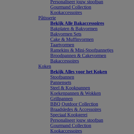
Personaliseer jouw stoofpan
Gourmand Collection
Kookaccessoires
Pâtisserie
Bekijk Alle Bakaccessoires
Bakplaten & Bakvormen
Bakvormen Sets
Cake & Muffinvormen
Taartvormen
Ramekins & Mini-Stoofpannetjes
Broodpannen & Cakevormen
Bakaccessoires
Koken
Bekijk Alles voor het Koken
Stoofpannen
Pannensets
Steel & Kookpannen
Koekenpannen & Wokken
Grillpannen
BBQ Outdoor Collection
Braadsledes & Accessoires
Speciaal Kookgerei
Personaliseer jouw stoofpan
Gourmand Collection
Kookaccessoires