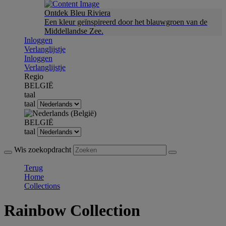
Ontdek Bleu Riviera
Een kleur geïnspireerd door het blauwgroen van de
Middellandse Zee.
Inloggen
Verlanglijstje
Inloggen
Verlanglijstje
Regio
BELGIË
taal
taal
BELGIË
taal
Wis zoekopdracht
Terug
Home
Collections
Rainbow Collection