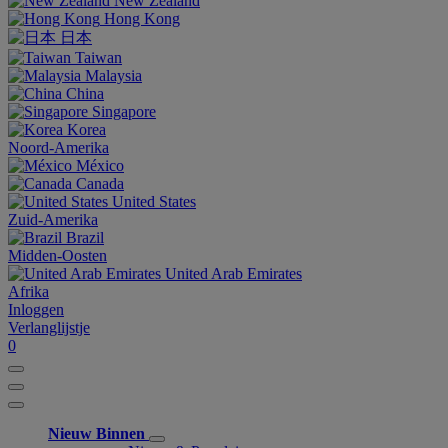
New Zealand
Hong Kong
日本
Taiwan
Malaysia
China
Singapore
Korea
Noord-Amerika
México
Canada
United States
Zuid-Amerika
Brazil
Midden-Oosten
United Arab Emirates
Afrika
Inloggen
Verlanglijstje
0
Nieuw Binnen