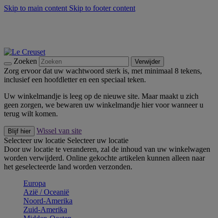
Skip to main content
Skip to footer content
Zomerse buitenmomenten met de BBQ Outdoor Collectie &
Thyme -
Shop Nu
De essentials van Le Creuset -
Ontdek Nu
Nieuwsbrieven: Registreer en bespaar 10%! -
Schrijf je nu in
Zoeken
Verwijder
Zorg ervoor dat uw wachtwoord sterk is, met minimaal 8 tekens,
inclusief een hoofdletter en een speciaal teken.
Uw winkelmandje is leeg op de nieuwe site. Maar maakt u zich
geen zorgen, we bewaren uw winkelmandje hier voor wanneer u
terug wilt komen.
Wissel van site
Blijf hier
Selecteer uw locatie
Selecteer uw locatie
Door uw locatie te veranderen, zal de inhoud van uw winkelwagen
worden verwijderd. Online gekochte artikelen kunnen alleen naar
het geselecteerde land worden verzonden.
Europa
Aziё / Oceaniё
Noord-Amerika
Zuid-Amerika