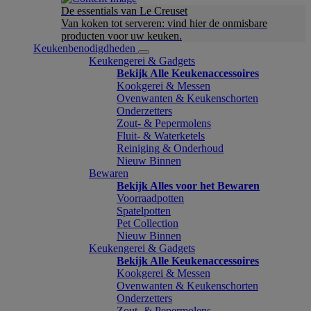
De essentials van Le Creuset
Van koken tot serveren: vind hier de onmisbare
producten voor uw keuken.
Keukenbenodigdheden
Keukengerei & Gadgets
Bekijk Alle Keukenaccessoires
Kookgerei & Messen
Ovenwanten & Keukenschorten
Onderzetters
Zout- & Pepermolens
Fluit- & Waterketels
Reiniging & Onderhoud
Nieuw Binnen
Bewaren
Bekijk Alles voor het Bewaren
Voorraadpotten
Spatelpotten
Pet Collection
Nieuw Binnen
Keukengerei & Gadgets
Bekijk Alle Keukenaccessoires
Kookgerei & Messen
Ovenwanten & Keukenschorten
Onderzetters
Zout- & Pepermolens