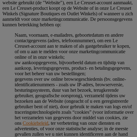
website gebruikt (de "Website"), een Le Creuset-account aanmaakt,
een Le Creuset-product koopt op de Website of in onze Le Creuset
Winkels (Signature Boutiques en Outlet Winkels) of wanneer u zich
aanmeldt voor onze marketingcommunicatie. De persoonsgegevens
kunnen betrekking hebben op:
Naam, voornaam, e-mailadres, geboortedatum en andere
contactgegevens (adres, telefoonnummer), om een Le
Creuset-account aan te maken of als gastgebruiker te kopen,
of om u aan te melden voor onze marketingcommunicatie
online of in onze winkels;
uw aankoopgegevens, bijvoorbeeld datum en tijdstip van
aankoop, leveringsgegevens, product- en betalingsgegevens,
voor het beheer van uw bestellingen;
gegevens over uw online browsegeschiedenis (bv. online-
identificatienummers - zoals uw IP-adres, browserversie,
besturingssysteem, duur van het bezoek, terugkerende
gebruiker, geografische oorsprong), verzameld tijdens uw
bezoeken aan de Website (ongeacht of u een geregistreerde
gebruiker bent of niet), door gebruik te maken van logs en/of
traceringstechnologieën zoals “cookies” (voor informatie over
het verzamelen van gegevens door middel van cookies, zie
ons
Cookiebeleid
, ter verbetering van onze diensten en
advertenties, of voor onze statistische analyse; in de meeste
gevallen zullen we u niet kunnen identificeren aan de hand