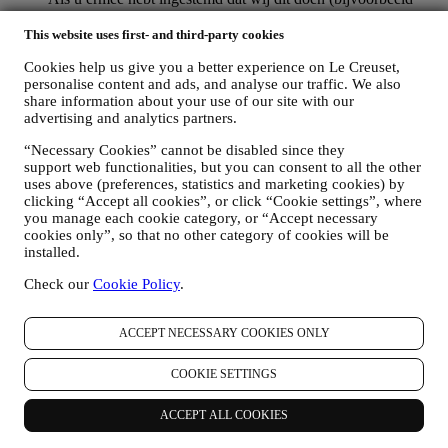
door u aan te melden voor onze nieuwsbrief wanneer u een
account aanmaakt op de Website), dan zullen wij u
This website uses first- and third-party cookies
gepersonaliseerde marketingcommunicatie en nieuws sturen
Cookies help us give you a better experience on Le Creuset,
over initiatieven met betrekking tot Le Creuset die worden
personalise content and ads, and analyse our traffic. We also
gepromoot door de dochterondernemingen van de groep, en
share information about your use of our site with our
lokale filialen en partners, die ook afhangen van uw
advertising and analytics partners.
voorkeuren. Wij zullen contact met u opnemen via e-mail, sms
of sociale media, maar ook via geautomatiseerde middelen.
“Necessary Cookies” cannot be disabled since they
Dergelijke communicatie zal betrekking hebben op Le
support web functionalities, but you can consent to all the other
Creuset-producten of op nieuwe winkelopeningen, exclusieve
uses above (preferences, statistics and marketing cookies) by
evenementen, wedstrijden, enquêtes, demonstraties die
clicking “Accept all cookies”, or click “Cookie settings”, where
worden georganiseerd door Le Creuset of speciale
you manage each cookie category, or “Accept necessary
aanbiedingen die u misschien leuk vindt. Deze communicatie
cookies only”, so that no other category of cookies will be
kan voor u worden geselecteerd of op maat worden gemaakt
installed.
op basis van de gegevens die we over u hebben, zoals uw
Check our
Cookie Policy
.
locatie of uw aankoopgeschiedenis of uw voorkeuren voor
onze producten. Wij zullen uw gegevens gebruiken om uw
interesses beter te begrijpen. Dit stelt ons in staat om onze
ACCEPT NECESSARY COOKIES ONLY
communicatie te personaliseren om deze relevanter en
interessanter te maken. Er zullen geen andere gevolgen zijn.
COOKIE SETTINGS
Wij verzamelen ook statistieken over het openen van e-mail
en klikgedrag met behulp van de in de sector gangbare
technologieën om ons te helpen onze nieuwsbrieven te
ACCEPT ALL COOKIES
volgen. Deze verwerking is gebaseerd op uw toestemming