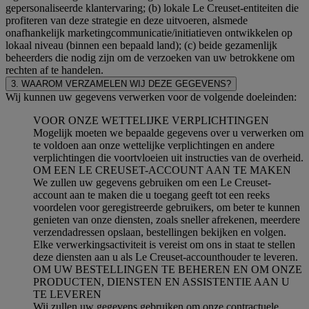
gepersonaliseerde klantervaring; (b) lokale Le Creuset-entiteiten die
profiteren van deze strategie en deze uitvoeren, alsmede
onafhankelijk marketingcommunicatie/initiatieven ontwikkelen op
lokaal niveau (binnen een bepaald land); (c) beide gezamenlijk
beheerders die nodig zijn om de verzoeken van uw betrokkene om
rechten af te handelen.
3. WAAROM VERZAMELEN WIJ DEZE GEGEVENS?
Wij kunnen uw gegevens verwerken voor de volgende doeleinden:
VOOR ONZE WETTELIJKE VERPLICHTINGEN
Mogelijk moeten we bepaalde gegevens over u verwerken om
te voldoen aan onze wettelijke verplichtingen en andere
verplichtingen die voortvloeien uit instructies van de overheid.
OM EEN LE CREUSET-ACCOUNT AAN TE MAKEN
We zullen uw gegevens gebruiken om een Le Creuset-
account aan te maken die u toegang geeft tot een reeks
voordelen voor geregistreerde gebruikers, om beter te kunnen
genieten van onze diensten, zoals sneller afrekenen, meerdere
verzendadressen opslaan, bestellingen bekijken en volgen.
Elke verwerkingsactiviteit is vereist om ons in staat te stellen
deze diensten aan u als Le Creuset-accounthouder te leveren.
OM UW BESTELLINGEN TE BEHEREN EN OM ONZE
PRODUCTEN, DIENSTEN EN ASSISTENTIE AAN U
TE LEVEREN
Wij zullen uw gegevens gebruiken om onze contractuele