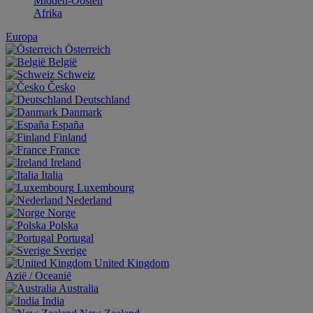
Midden-Oosten
Afrika
Europa
Österreich
België
Schweiz
Česko
Deutschland
Danmark
España
Finland
France
Ireland
Italia
Luxembourg
Nederland
Norge
Polska
Portugal
Sverige
United Kingdom
Aziё / Oceaniё
Australia
India