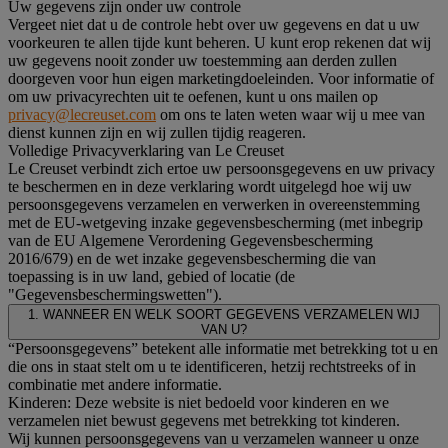
Uw gegevens zijn onder uw controle
Vergeet niet dat u de controle hebt over uw gegevens en dat u uw
voorkeuren te allen tijde kunt beheren. U kunt erop rekenen dat wij
uw gegevens nooit zonder uw toestemming aan derden zullen
doorgeven voor hun eigen marketingdoeleinden. Voor informatie of
om uw privacyrechten uit te oefenen, kunt u ons mailen op
privacy@lecreuset.com
om ons te laten weten waar wij u mee van
dienst kunnen zijn en wij zullen tijdig reageren.
Volledige Privacyverklaring van Le Creuset
Le Creuset verbindt zich ertoe uw persoonsgegevens en uw privacy
te beschermen en in deze verklaring wordt uitgelegd hoe wij uw
persoonsgegevens verzamelen en verwerken in overeenstemming
met de EU-wetgeving inzake gegevensbescherming (met inbegrip
van de EU Algemene Verordening Gegevensbescherming
2016/679) en de wet inzake gegevensbescherming die van
toepassing is in uw land, gebied of locatie (de
"Gegevensbeschermingswetten").
1. WANNEER EN WELK SOORT GEGEVENS VERZAMELEN WIJ
VAN U?
“Persoonsgegevens” betekent alle informatie met betrekking tot u en
die ons in staat stelt om u te identificeren, hetzij rechtstreeks of in
combinatie met andere informatie.
Kinderen: Deze website is niet bedoeld voor kinderen en we
verzamelen niet bewust gegevens met betrekking tot kinderen.
Wij kunnen persoonsgegevens van u verzamelen wanneer u onze