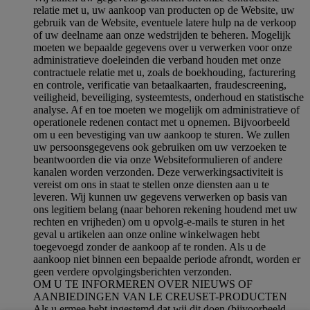
relatie met u, uw aankoop van producten op de Website, uw
gebruik van de Website, eventuele latere hulp na de verkoop
of uw deelname aan onze wedstrijden te beheren. Mogelijk
moeten we bepaalde gegevens over u verwerken voor onze
administratieve doeleinden die verband houden met onze
contractuele relatie met u, zoals de boekhouding, facturering
en controle, verificatie van betaalkaarten, fraudescreening,
veiligheid, beveiliging, systeemtests, onderhoud en statistische
analyse. Af en toe moeten we mogelijk om administratieve of
operationele redenen contact met u opnemen. Bijvoorbeeld
om u een bevestiging van uw aankoop te sturen. We zullen
uw persoonsgegevens ook gebruiken om uw verzoeken te
beantwoorden die via onze Websiteformulieren of andere
kanalen worden verzonden. Deze verwerkingsactiviteit is
vereist om ons in staat te stellen onze diensten aan u te
leveren. Wij kunnen uw gegevens verwerken op basis van
ons legitiem belang (naar behoren rekening houdend met uw
rechten en vrijheden) om u opvolg-e-mails te sturen in het
geval u artikelen aan onze online winkelwagen hebt
toegevoegd zonder de aankoop af te ronden. Als u de
aankoop niet binnen een bepaalde periode afrondt, worden er
geen verdere opvolgingsberichten verzonden.
OM U TE INFORMEREN OVER NIEUWS OF
AANBIEDINGEN VAN LE CREUSET-PRODUCTEN
Als u ermee hebt ingestemd dat wij dit doen (bijvoorbeeld