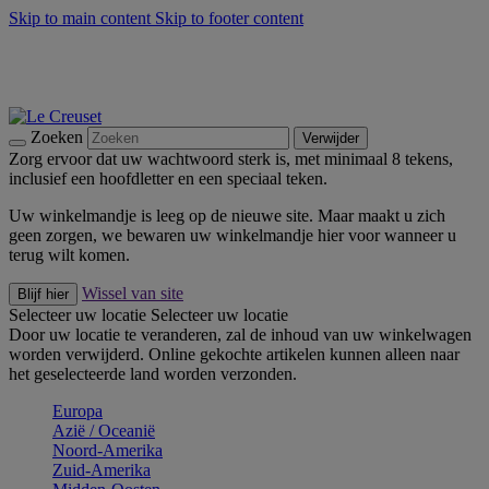
Skip to main content
Skip to footer content
Zomerse buitenmomenten met de BBQ Outdoor Collectie &
Thyme -
Shop Nu
De essentials van Le Creuset -
Ontdek Nu
Nieuwsbrieven: Registreer en bespaar 10%! -
Schrijf je nu in
Zoeken
Verwijder
Zorg ervoor dat uw wachtwoord sterk is, met minimaal 8 tekens,
inclusief een hoofdletter en een speciaal teken.
Uw winkelmandje is leeg op de nieuwe site. Maar maakt u zich
geen zorgen, we bewaren uw winkelmandje hier voor wanneer u
terug wilt komen.
Wissel van site
Blijf hier
Selecteer uw locatie
Selecteer uw locatie
Door uw locatie te veranderen, zal de inhoud van uw winkelwagen
worden verwijderd. Online gekochte artikelen kunnen alleen naar
het geselecteerde land worden verzonden.
Europa
Aziё / Oceaniё
Noord-Amerika
Zuid-Amerika