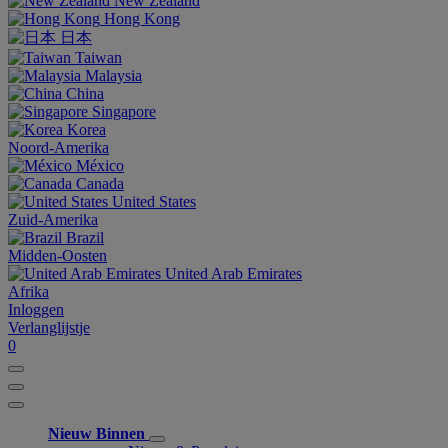
New Zealand
Hong Kong
日本
Taiwan
Malaysia
China
Singapore
Korea
Noord-Amerika
México
Canada
United States
Zuid-Amerika
Brazil
Midden-Oosten
United Arab Emirates
Afrika
Inloggen
Verlanglijstje
0
Nieuw Binnen