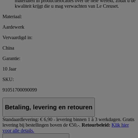
materialen in productielocaties over de hele wereld, zodat u de
kwaliteit krijgt die u mag verwachten van Le Creuset.
Materiaal:
Aardewerk
Vervaardigd in:
China
Garantie:
10 Jaar
SKU:
91051700090099
Betaling, levering en retouren
Standaardlevering:
€ 6,90 - levering binnen 1 à 3 werkdagen.
Gratis
levering bij bestellingen boven de €50,-.
Retourbeleid:
Klik hier
voor alle details.