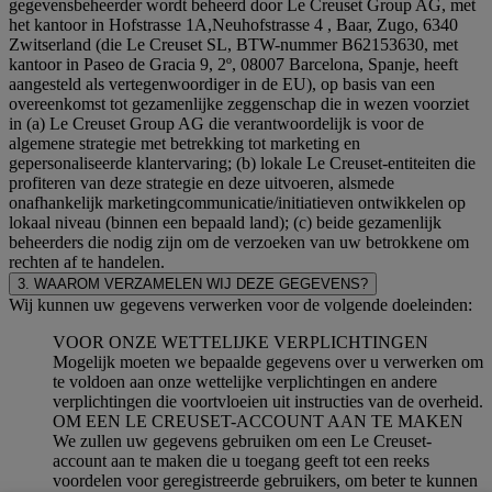
gegevensbeheerder wordt beheerd door Le Creuset Group AG, met
het kantoor in Hofstrasse 1A,Neuhofstrasse 4 , Baar, Zugo, 6340
Zwitserland (die Le Creuset SL, BTW-nummer B62153630, met
kantoor in Paseo de Gracia 9, 2º, 08007 Barcelona, Spanje, heeft
aangesteld als vertegenwoordiger in de EU), op basis van een
overeenkomst tot gezamenlijke zeggenschap die in wezen voorziet
in (a) Le Creuset Group AG die verantwoordelijk is voor de
algemene strategie met betrekking tot marketing en
gepersonaliseerde klantervaring; (b) lokale Le Creuset-entiteiten die
profiteren van deze strategie en deze uitvoeren, alsmede
onafhankelijk marketingcommunicatie/initiatieven ontwikkelen op
lokaal niveau (binnen een bepaald land); (c) beide gezamenlijk
beheerders die nodig zijn om de verzoeken van uw betrokkene om
rechten af te handelen.
3. WAAROM VERZAMELEN WIJ DEZE GEGEVENS?
Wij kunnen uw gegevens verwerken voor de volgende doeleinden:
VOOR ONZE WETTELIJKE VERPLICHTINGEN
Mogelijk moeten we bepaalde gegevens over u verwerken om
te voldoen aan onze wettelijke verplichtingen en andere
verplichtingen die voortvloeien uit instructies van de overheid.
OM EEN LE CREUSET-ACCOUNT AAN TE MAKEN
We zullen uw gegevens gebruiken om een Le Creuset-
account aan te maken die u toegang geeft tot een reeks
voordelen voor geregistreerde gebruikers, om beter te kunnen