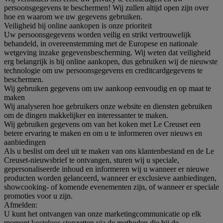
persoonsgegevens te beschermen! Wij zullen altijd open zijn over
hoe en waarom we uw gegevens gebruiken.
Veiligheid bij online aankopen is onze prioriteit
Uw persoonsgegevens worden veilig en strikt vertrouwelijk
behandeld, in overeenstemming met de Europese en nationale
wetgeving inzake gegevensbescherming. Wij weten dat veiligheid
erg belangrijk is bij online aankopen, dus gebruiken wij de nieuwste
technologie om uw persoonsgegevens en creditcardgegevens te
beschermen.
Wij gebruiken gegevens om uw aankoop eenvoudig en op maat te
maken
Wij analyseren hoe gebruikers onze website en diensten gebruiken
om de dingen makkelijker en interessanter te maken.
Wij gebruiken gegevens om van het koken met Le Creuset een
betere ervaring te maken en om u te informeren over nieuws en
aanbiedingen
Als u beslist om deel uit te maken van ons klantenbestand en de Le
Creuset-nieuwsbrief te ontvangen, sturen wij u speciale,
gepersonaliseerde inhoud en informeren wij u wanneer er nieuwe
producten worden gelanceerd, wanneer er exclusieve aanbiedingen,
showcooking- of komende evenementen zijn, of wanneer er speciale
promoties voor u zijn.
Afmelden:
U kunt het ontvangen van onze marketingcommunicatie op elk
moment kosteloos stopzetten via de methoden die bij de