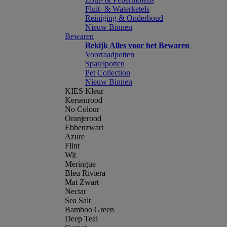
Fluit- & Waterketels
Reiniging & Onderhoud
Nieuw Binnen
Bewaren
Bekijk Alles voor het Bewaren
Voorraadpotten
Spatelpotten
Pet Collection
Nieuw Binnen
KIES Kleur
Kersenrood
No Colour
Oranjerood
Ebbenzwart
Azure
Flint
Wit
Meringue
Bleu Riviera
Mat Zwart
Nectar
Sea Salt
Bamboo Green
Deep Teal