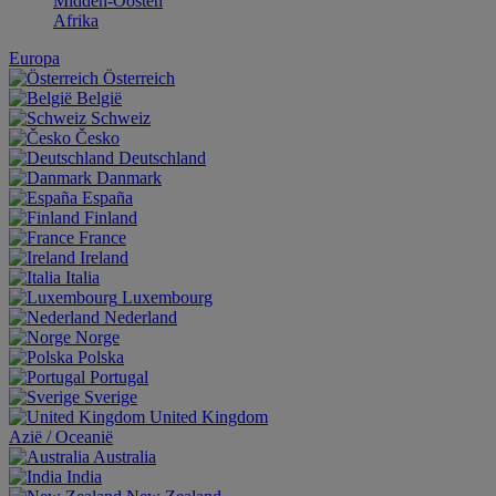
Midden-Oosten
Afrika
Europa
Österreich
België
Schweiz
Česko
Deutschland
Danmark
España
Finland
France
Ireland
Italia
Luxembourg
Nederland
Norge
Polska
Portugal
Sverige
United Kingdom
Aziё / Oceaniё
Australia
India