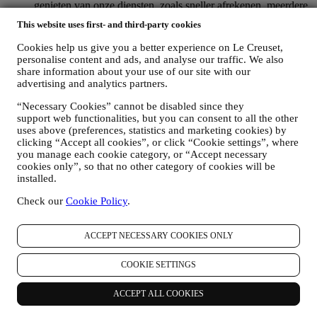
genieten van onze diensten, zoals sneller afrekenen, meerdere
verzendadressen opslaan, bestellingen bekijken en volgen.
This website uses first- and third-party cookies
Elke verwerkingsactiviteit is vereist om ons in staat te stellen
deze diensten aan u als Le Creuset-accounthouder te leveren.
Cookies help us give you a better experience on Le Creuset,
OM UW BESTELLINGEN TE BEHEREN EN OM ONZE
personalise content and ads, and analyse our traffic. We also
PRODUCTEN, DIENSTEN EN ASSISTENTIE AAN U
share information about your use of our site with our
TE LEVEREN
advertising and analytics partners.
Wij zullen uw gegevens gebruiken om onze contractuele
“Necessary Cookies” cannot be disabled since they
relatie met u, uw aankoop van producten op de Website, uw
support web functionalities, but you can consent to all the other
gebruik van de Website, eventuele latere hulp na de verkoop
uses above (preferences, statistics and marketing cookies) by
of uw deelname aan onze wedstrijden te beheren. Mogelijk
clicking “Accept all cookies”, or click “Cookie settings”, where
moeten we bepaalde gegevens over u verwerken voor onze
you manage each cookie category, or “Accept necessary
administratieve doeleinden die verband houden met onze
cookies only”, so that no other category of cookies will be
contractuele relatie met u, zoals de boekhouding, facturering
installed.
en controle, verificatie van betaalkaarten, fraudescreening,
veiligheid, beveiliging, systeemtests, onderhoud en statistische
Check our
Cookie Policy
.
analyse. Af en toe moeten we mogelijk om administratieve of
operationele redenen contact met u opnemen. Bijvoorbeeld
om u een bevestiging van uw aankoop te sturen. We zullen
ACCEPT NECESSARY COOKIES ONLY
uw persoonsgegevens ook gebruiken om uw verzoeken te
beantwoorden die via onze Websiteformulieren of andere
COOKIE SETTINGS
kanalen worden verzonden. Deze verwerkingsactiviteit is
vereist om ons in staat te stellen onze diensten aan u te
ACCEPT ALL COOKIES
leveren. Wij kunnen uw gegevens verwerken op basis van
ons legitiem belang (naar behoren rekening houdend met uw