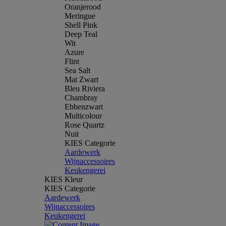
Oranjerood
Meringue
Shell Pink
Deep Teal
Wit
Azure
Flint
Sea Salt
Mat Zwart
Bleu Riviera
Chambray
Ebbenzwart
Multicolour
Rose Quartz
Nuit
KIES Categorie
Aardewerk
Wijnaccessoires
Keukengerei
KIES Kleur
KIES Categorie
Aardewerk
Wijnaccessoires
Keukengerei