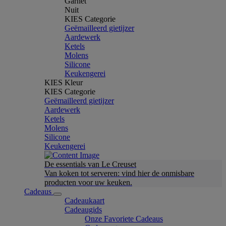
Garnet
Nuit
KIES Categorie
Geëmailleerd gietijzer
Aardewerk
Ketels
Molens
Silicone
Keukengerei
KIES Kleur
KIES Categorie
Geëmailleerd gietijzer
Aardewerk
Ketels
Molens
Silicone
Keukengerei
De essentials van Le Creuset
Van koken tot serveren: vind hier de onmisbare
producten voor uw keuken.
Cadeaus
Cadeaukaart
Cadeaugids
Onze Favoriete Cadeaus