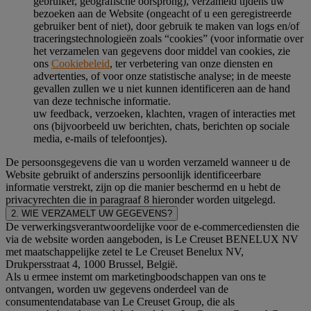
gebruiker, geografische oorsprong), verzameld tijdens uw
bezoeken aan de Website (ongeacht of u een geregistreerde
gebruiker bent of niet), door gebruik te maken van logs en/of
traceringstechnologieën zoals “cookies” (voor informatie over
het verzamelen van gegevens door middel van cookies, zie
ons
Cookiebeleid
, ter verbetering van onze diensten en
advertenties, of voor onze statistische analyse; in de meeste
gevallen zullen we u niet kunnen identificeren aan de hand
van deze technische informatie.
uw feedback, verzoeken, klachten, vragen of interacties met
ons (bijvoorbeeld uw berichten, chats, berichten op sociale
media, e-mails of telefoontjes).
De persoonsgegevens die van u worden verzameld wanneer u de
Website gebruikt of anderszins persoonlijk identificeerbare
informatie verstrekt, zijn op die manier beschermd en u hebt de
privacyrechten die in paragraaf 8 hieronder worden uitgelegd.
2. WIE VERZAMELT UW GEGEVENS?
De verwerkingsverantwoordelijke voor de e-commercediensten die
via de website worden aangeboden, is Le Creuset BENELUX NV
met maatschappelijke zetel te Le Creuset Benelux NV,
Drukpersstraat 4, 1000 Brussel, België.
Als u ermee instemt om marketingboodschappen van ons te
ontvangen, worden uw gegevens onderdeel van de
consumentendatabase van Le Creuset Group, die als