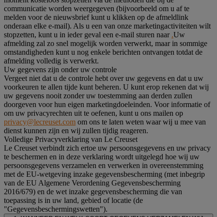
communicatie worden weergegeven (bijvoorbeeld om u af te
melden voor de nieuwsbrief kunt u klikken op de afmeldlink
onderaan elke e-mail). Als u een van onze marketingactiviteiten wilt
stopzetten, kunt u in ieder geval een e-mail sturen naar
.
Uw
afmelding zal zo snel mogelijk worden verwerkt, maar in sommige
omstandigheden kunt u nog enkele berichten ontvangen totdat de
afmelding volledig is verwerkt.
Uw gegevens zijn onder uw controle
Vergeet niet dat u de controle hebt over uw gegevens en dat u uw
voorkeuren te allen tijde kunt beheren. U kunt erop rekenen dat wij
uw gegevens nooit zonder uw toestemming aan derden zullen
doorgeven voor hun eigen marketingdoeleinden. Voor informatie of
om uw privacyrechten uit te oefenen, kunt u ons mailen op
privacy@lecreuset.com
om ons te laten weten waar wij u mee van
dienst kunnen zijn en wij zullen tijdig reageren.
Volledige Privacyverklaring van Le Creuset
Le Creuset verbindt zich ertoe uw persoonsgegevens en uw privacy
te beschermen en in deze verklaring wordt uitgelegd hoe wij uw
persoonsgegevens verzamelen en verwerken in overeenstemming
met de EU-wetgeving inzake gegevensbescherming (met inbegrip
van de EU Algemene Verordening Gegevensbescherming
2016/679) en de wet inzake gegevensbescherming die van
toepassing is in uw land, gebied of locatie (de
"Gegevensbeschermingswetten").