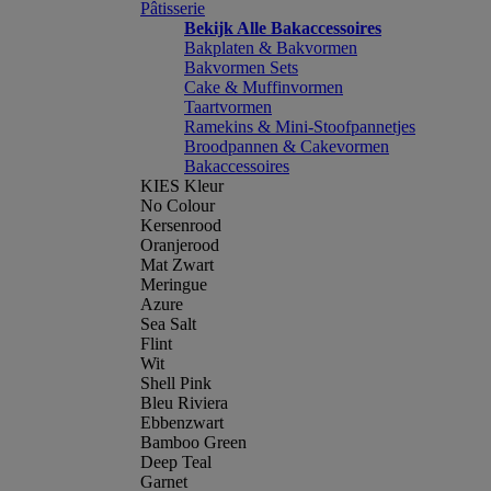
Pâtisserie
Bekijk Alle Bakaccessoires
Bakplaten & Bakvormen
Bakvormen Sets
Cake & Muffinvormen
Taartvormen
Ramekins & Mini-Stoofpannetjes
Broodpannen & Cakevormen
Bakaccessoires
KIES Kleur
No Colour
Kersenrood
Oranjerood
Mat Zwart
Meringue
Azure
Sea Salt
Flint
Wit
Shell Pink
Bleu Riviera
Ebbenzwart
Bamboo Green
Deep Teal
Garnet