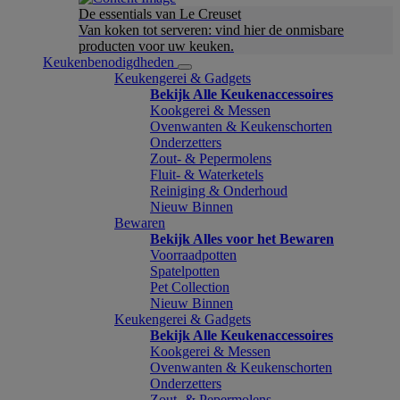
De essentials van Le Creuset
Van koken tot serveren: vind hier de onmisbare
producten voor uw keuken.
Keukenbenodigdheden
Keukengerei & Gadgets
Bekijk Alle Keukenaccessoires
Kookgerei & Messen
Ovenwanten & Keukenschorten
Onderzetters
Zout- & Pepermolens
Fluit- & Waterketels
Reiniging & Onderhoud
Nieuw Binnen
Bewaren
Bekijk Alles voor het Bewaren
Voorraadpotten
Spatelpotten
Pet Collection
Nieuw Binnen
Keukengerei & Gadgets
Bekijk Alle Keukenaccessoires
Kookgerei & Messen
Ovenwanten & Keukenschorten
Onderzetters
Zout- & Pepermolens