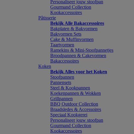
Personaliseer jouw stoofpan
Gourmand Collection
Kookaccessoires
Pâtisserie
Bekijk Alle Bakaccessoires
Bakplaten & Bakvormen
Bakvormen Sets
Cake & Muffinvormen
Taartvormen
Ramekins & Mini-Stoofpannetjes
Broodpannen & Cakevormen
Bakaccessoires
Koken
Bekijk Alles voor het Koken
Stoofpannen
Pannensets
Steel & Kookpannen
Koekenpannen & Wokken
Grillpannen
BBQ Outdoor Collection
Braadsledes & Accessoires
Speciaal Kookgerei
Personaliseer jouw stoofpan
Gourmand Collection
Kookaccessoires