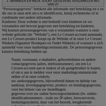
1. WANNEER EN WELK SOORT GEGEVENS VERZAMELEN WIJ
VAN U?
“Persoonsgegevens” betekent alle informatie met betrekking tot u en
die ons in staat stelt om u te identificeren, hetzij rechtstreeks of in
combinatie met andere informatie.
Kinderen: Deze website is niet bedoeld voor kinderen en we
verzamelen niet bewust gegevens met betrekking tot kinderen.
Wij kunnen persoonsgegevens van u verzamelen wanneer u onze
website gebruikt (de "Website"), een Le Creuset-account aanmaakt,
een Le Creuset-product koopt op de Website of in onze Le Creuset
Winkels (Signature Boutiques en Outlet Winkels) of wanneer u zich
aanmeldt voor onze marketingcommunicatie. De persoonsgegevens
kunnen betrekking hebben op:
Naam, voornaam, e-mailadres, geboortedatum en andere
contactgegevens (adres, telefoonnummer), om een Le
Creuset-account aan te maken of als gastgebruiker te kopen,
of om u aan te melden voor onze marketingcommunicatie
online of in onze winkels;
uw aankoopgegevens, bijvoorbeeld datum en tijdstip van
aankoop, leveringsgegevens, product- en betalingsgegevens,
voor het beheer van uw bestellingen;
gegevens over uw online browsegeschiedenis (bv. online-
identificatienummers - zoals uw IP-adres, browserversie,
besturingssysteem, duur van het bezoek, terugkerende