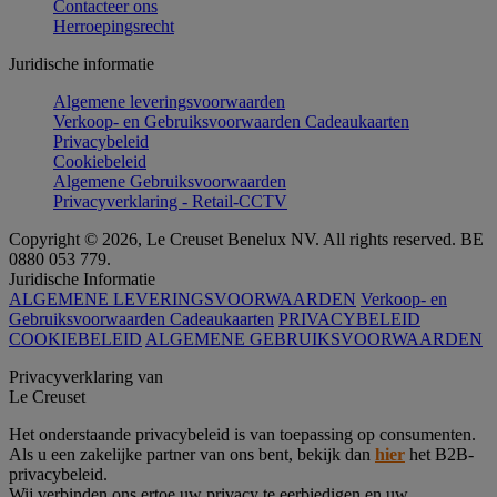
Contacteer ons
Herroepingsrecht
Juridische informatie
Algemene leveringsvoorwaarden
Verkoop- en Gebruiksvoorwaarden Cadeaukaarten
Privacybeleid
Cookiebeleid
Algemene Gebruiksvoorwaarden
Privacyverklaring - Retail-CCTV
Copyright © 2026, Le Creuset Benelux NV. All rights reserved. BE
0880 053 779.
Juridische Informatie
ALGEMENE LEVERINGSVOORWAARDEN
Verkoop- en
Gebruiksvoorwaarden Cadeaukaarten
PRIVACYBELEID
COOKIEBELEID
ALGEMENE GEBRUIKSVOORWAARDEN
Privacyverklaring van
Le Creuset
Het onderstaande privacybeleid is van toepassing op consumenten.
Als u een zakelijke partner van ons bent, bekijk dan
hier
het B2B-
privacybeleid.
Wij verbinden ons ertoe uw privacy te eerbiedigen en uw