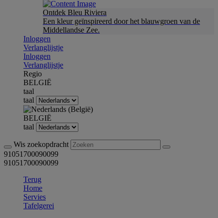
Ontdek Bleu Riviera
Een kleur geïnspireerd door het blauwgroen van de
Middellandse Zee.
Inloggen
Verlanglijstje
Inloggen
Verlanglijstje
Regio
BELGIË
taal
taal
BELGIË
taal
Wis zoekopdracht
91051700090099
91051700090099
Terug
Home
Servies
Tafelgerei