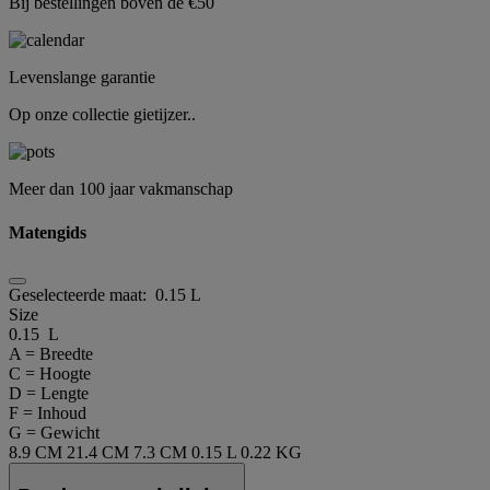
Bij bestellingen boven de €50
Levenslange garantie
Op onze collectie gietijzer..
Meer dan 100 jaar vakmanschap
Matengids
Geselecteerde maat:
0.15 L
Size
0.15 L
A = Breedte
C = Hoogte
D = Lengte
F = Inhoud
G = Gewicht
8.9 CM
21.4 CM
7.3 CM
0.15 L
0.22 KG