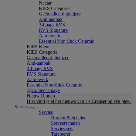
Nectar
KIES Categorie
Geëmailleerd gietijzer
Anti-aanbak
3-Laags RVS
RVS Signature
Aardewerk
Essential Non-Stick Ceramic
KIES Kleur
KIES Categorie
Geëmailleerd gietijzer
Anti-aanbak
3-Laags RVS
RVS Signature
Aardewerk
Essential Non-Stick Ceramic
Nieuw Binnen
Hier vind je al het nieuws van Le Creuset op één plek.
Servies
Servies
Borden & Schalen
Serveerschalen
Servies sets
Tafelgerei