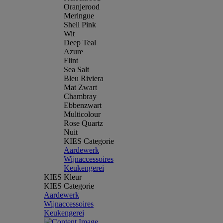
Oranjerood
Meringue
Shell Pink
Wit
Deep Teal
Azure
Flint
Sea Salt
Bleu Riviera
Mat Zwart
Chambray
Ebbenzwart
Multicolour
Rose Quartz
Nuit
KIES Categorie
Aardewerk
Wijnaccessoires
Keukengerei
KIES Kleur
KIES Categorie
Aardewerk
Wijnaccessoires
Keukengerei