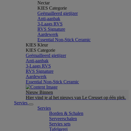
Nectar
KIES Categorie
Geëmailleerd gietijzer
Anti-aanbak
3-Laags RVS
RVS Signature
Aardewerk
Essential Non-Stick Ceramic
KIES Kleur
KIES Categorie
Geëmailleerd gietijzer
Anti-aanbak
3-Laags RVS
RVS Signature
Aardewerk
Essential Non-Stick Ceramic
Nieuw Binnen
Hier vind je al het nieuws van Le Creuset op één plek.
Servies
Servies
Borden & Schalen
Serveerschalen
Servies sets
Tafelgerei