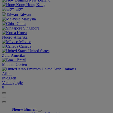
New Zealand
Hong Kong
日本
Taiwan
Malaysia
China
Singapore
Korea
Noord-Amerika
México
Canada
United States
Zuid-Amerika
Brazil
Midden-Oosten
United Arab Emirates
Afrika
Inloggen
Verlanglijstje
0
Nieuw Binnen