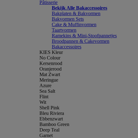
Pâtisserie
Bekijk Alle Bakaccessoires
Bakplaten & Bakvormen
Bakvormen Sets
Cake & Muffinvormen
Taartvormen
Ramekins & Mini-Stoofpannetjes
Broodpannen & Cakevormen
Bakaccessoires
KIES Kleur
No Colour
Kersenrood
Oranjerood
Mat Zwart
Meringue
Azure
Sea Salt
Flint
Wit
Shell Pink
Bleu Riviera
Ebbenzwart
Bamboo Green
Deep Teal
Garnet