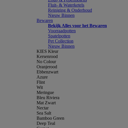
Fluit- & Waterketels
Reiniging & Onderhoud
Nieuw Binnen
Bewaren
Bekijk Alles voor het Bewaren
Voorraadpotten
Spatelpotten
Pet Collection
Nieuw Binnen
KIES Kleur
Kersenrood
No Colour
Oranjerood
Ebbenzwart
Azure
Flint
Wit
Meringue
Bleu Riviera
Mat Zwart
Nectar
Sea Salt
Bamboo Green
Deep Teal