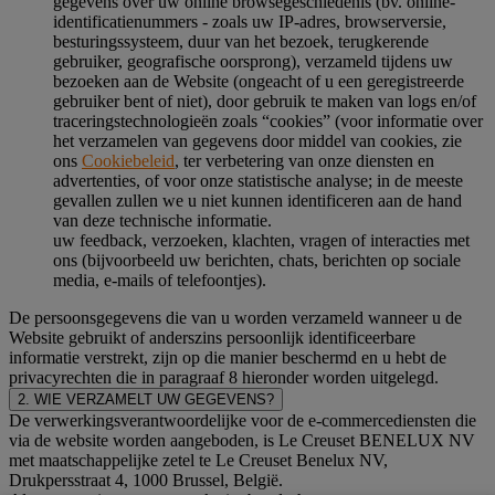
gegevens over uw online browsegeschiedenis (bv. online-
identificatienummers - zoals uw IP-adres, browserversie,
besturingssysteem, duur van het bezoek, terugkerende
gebruiker, geografische oorsprong), verzameld tijdens uw
bezoeken aan de Website (ongeacht of u een geregistreerde
gebruiker bent of niet), door gebruik te maken van logs en/of
traceringstechnologieën zoals “cookies” (voor informatie over
het verzamelen van gegevens door middel van cookies, zie
ons
Cookiebeleid
, ter verbetering van onze diensten en
advertenties, of voor onze statistische analyse; in de meeste
gevallen zullen we u niet kunnen identificeren aan de hand
van deze technische informatie.
uw feedback, verzoeken, klachten, vragen of interacties met
ons (bijvoorbeeld uw berichten, chats, berichten op sociale
media, e-mails of telefoontjes).
De persoonsgegevens die van u worden verzameld wanneer u de
Website gebruikt of anderszins persoonlijk identificeerbare
informatie verstrekt, zijn op die manier beschermd en u hebt de
privacyrechten die in paragraaf 8 hieronder worden uitgelegd.
2. WIE VERZAMELT UW GEGEVENS?
De verwerkingsverantwoordelijke voor de e-commercediensten die
via de website worden aangeboden, is Le Creuset BENELUX NV
met maatschappelijke zetel te Le Creuset Benelux NV,
Drukpersstraat 4, 1000 Brussel, België.