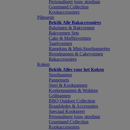
Personaliseer jouw stoofpan
Gourmand Collection
Kookaccessoires
Pâtisserie
Bekijk Alle Bakaccessoires
Bakplaten & Bakvormen
Bakvormen Sets
Cake & Muffinvormen
Taartvormen
Ramekins & Mini-Stoofpannetjes
Broodpannen & Cakevormen
Bakaccessoires
Koken
Bekijk Alles voor het Koken
Stoofpannen
Pannensets
Steel & Kookpannen
Koekenpannen & Wokken
Grillpannen
BBQ Outdoor Collection
Braadsledes & Accessoires
Speciaal Kookgerei
Personaliseer jouw stoofpan
Gourmand Collection
Kookaccessoires