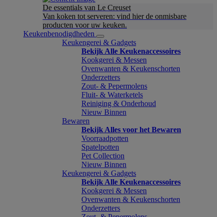
De essentials van Le Creuset
Van koken tot serveren: vind hier de onmisbare
producten voor uw keuken.
Keukenbenodigdheden
Keukengerei & Gadgets
Bekijk Alle Keukenaccessoires
Kookgerei & Messen
Ovenwanten & Keukenschorten
Onderzetters
Zout- & Pepermolens
Fluit- & Waterketels
Reiniging & Onderhoud
Nieuw Binnen
Bewaren
Bekijk Alles voor het Bewaren
Voorraadpotten
Spatelpotten
Pet Collection
Nieuw Binnen
Keukengerei & Gadgets
Bekijk Alle Keukenaccessoires
Kookgerei & Messen
Ovenwanten & Keukenschorten
Onderzetters
Zout- & Pepermolens