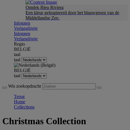
Ontdek Bleu Riviera
Een kleur geïnspireerd door het blauwgroen van de
Middellandse Zee.
Inloggen
Verlanglijstje
Inloggen
Verlanglijstje
Regio
BELGIË
taal
taal
BELGIË
taal
Wis zoekopdracht
Terug
Home
Collections
Christmas Collection