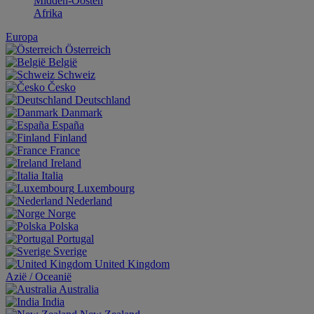
Midden-Oosten
Afrika
Europa
Österreich
België
Schweiz
Česko
Deutschland
Danmark
España
Finland
France
Ireland
Italia
Luxembourg
Nederland
Norge
Polska
Portugal
Sverige
United Kingdom
Aziё / Oceaniё
Australia
India