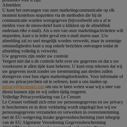
Afmelden:
U kunt het ontvangen van onze marketingcommunicatie op elk
moment kosteloos stopzetten via de methoden die bij de
communicatie worden weergegeven (bijvoorbeeld om u af te
melden voor de nieuwsbrief kunt u klikken op de afmeldlink
onderaan elke e-mail). Als u een van onze marketingactiviteiten wilt
stopzetten, kunt u in ieder geval een e-mail sturen naar
.
Uw
afmelding zal zo snel mogelijk worden verwerkt, maar in sommige
omstandigheden kunt u nog enkele berichten ontvangen totdat de
afmelding volledig is verwerkt.
Uw gegevens zijn onder uw controle
Vergeet niet dat u de controle hebt over uw gegevens en dat u uw
voorkeuren te allen tijde kunt beheren. U kunt erop rekenen dat wij
uw gegevens nooit zonder uw toestemming aan derden zullen
doorgeven voor hun eigen marketingdoeleinden. Voor informatie of
om uw privacyrechten uit te oefenen, kunt u ons mailen op
privacy@lecreuset.com
om ons te laten weten waar wij u mee van
dienst kunnen zijn en wij zullen tijdig reageren.
Volledige Privacyverklaring van Le Creuset
Le Creuset verbindt zich ertoe uw persoonsgegevens en uw privacy
te beschermen en in deze verklaring wordt uitgelegd hoe wij uw
persoonsgegevens verzamelen en verwerken in overeenstemming
met de EU-wetgeving inzake gegevensbescherming (met inbegrip
van de EU Algemene Verordening Gegevensbescherming