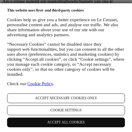
Als u ermee instemt om marketingboodschappen van ons te
ontvangen, worden uw gegevens onderdeel van de
This website uses first- and third-party cookies
consumentendatabase van Le Creuset Group, die als
gegevensbeheerder wordt beheerd door Le Creuset Group AG, met
Cookies help us give you a better experience on Le Creuset,
het kantoor in Hofstrasse 1A,Neuhofstrasse 4 , Baar, Zugo, 6340
personalise content and ads, and analyse our traffic. We also
Zwitserland (die Le Creuset SL, BTW-nummer B62153630, met
share information about your use of our site with our
kantoor in Paseo de Gracia 9, 2º, 08007 Barcelona, Spanje, heeft
advertising and analytics partners.
aangesteld als vertegenwoordiger in de EU), op basis van een
overeenkomst tot gezamenlijke zeggenschap die in wezen voorziet
“Necessary Cookies” cannot be disabled since they
in (a) Le Creuset Group AG die verantwoordelijk is voor de
support web functionalities, but you can consent to all the other
algemene strategie met betrekking tot marketing en
uses above (preferences, statistics and marketing cookies) by
clicking “Accept all cookies”, or click “Cookie settings”, where
gepersonaliseerde klantervaring; (b) lokale Le Creuset-entiteiten die
you manage each cookie category, or “Accept necessary
profiteren van deze strategie en deze uitvoeren, alsmede
cookies only”, so that no other category of cookies will be
onafhankelijk marketingcommunicatie/initiatieven ontwikkelen op
installed.
lokaal niveau (binnen een bepaald land); (c) beide gezamenlijk
beheerders die nodig zijn om de verzoeken van uw betrokkene om
Check our
Cookie Policy
.
rechten af te handelen.
3. WAAROM VERZAMELEN WIJ DEZE GEGEVENS?
Wij kunnen uw gegevens verwerken voor de volgende doeleinden:
ACCEPT NECESSARY COOKIES ONLY
VOOR ONZE WETTELIJKE VERPLICHTINGEN
COOKIE SETTINGS
Mogelijk moeten we bepaalde gegevens over u verwerken om
te voldoen aan onze wettelijke verplichtingen en andere
ACCEPT ALL COOKIES
verplichtingen die voortvloeien uit instructies van de overheid.
OM EEN LE CREUSET-ACCOUNT AAN TE MAKEN