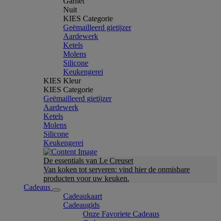
Garnet
Nuit
KIES Categorie
Geëmailleerd gietijzer
Aardewerk
Ketels
Molens
Silicone
Keukengerei
KIES Kleur
KIES Categorie
Geëmailleerd gietijzer
Aardewerk
Ketels
Molens
Silicone
Keukengerei
De essentials van Le Creuset
Van koken tot serveren: vind hier de onmisbare
producten voor uw keuken.
Cadeaus
Cadeaukaart
Cadeaugids
Onze Favoriete Cadeaus