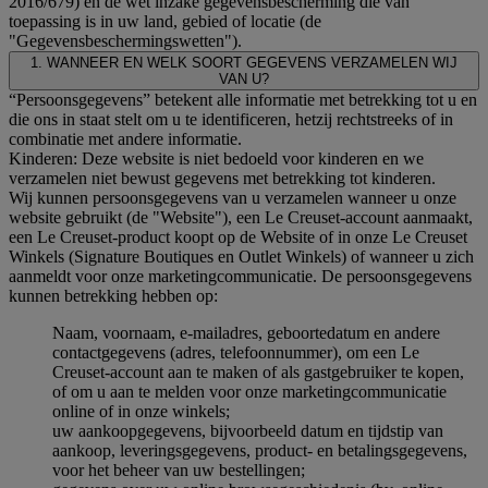
2016/679) en de wet inzake gegevensbescherming die van
toepassing is in uw land, gebied of locatie (de
"Gegevensbeschermingswetten").
1. WANNEER EN WELK SOORT GEGEVENS VERZAMELEN WIJ
VAN U?
“Persoonsgegevens” betekent alle informatie met betrekking tot u en
die ons in staat stelt om u te identificeren, hetzij rechtstreeks of in
combinatie met andere informatie.
Kinderen: Deze website is niet bedoeld voor kinderen en we
verzamelen niet bewust gegevens met betrekking tot kinderen.
Wij kunnen persoonsgegevens van u verzamelen wanneer u onze
website gebruikt (de "Website"), een Le Creuset-account aanmaakt,
een Le Creuset-product koopt op de Website of in onze Le Creuset
Winkels (Signature Boutiques en Outlet Winkels) of wanneer u zich
aanmeldt voor onze marketingcommunicatie. De persoonsgegevens
kunnen betrekking hebben op:
Naam, voornaam, e-mailadres, geboortedatum en andere
contactgegevens (adres, telefoonnummer), om een Le
Creuset-account aan te maken of als gastgebruiker te kopen,
of om u aan te melden voor onze marketingcommunicatie
online of in onze winkels;
uw aankoopgegevens, bijvoorbeeld datum en tijdstip van
aankoop, leveringsgegevens, product- en betalingsgegevens,
voor het beheer van uw bestellingen;