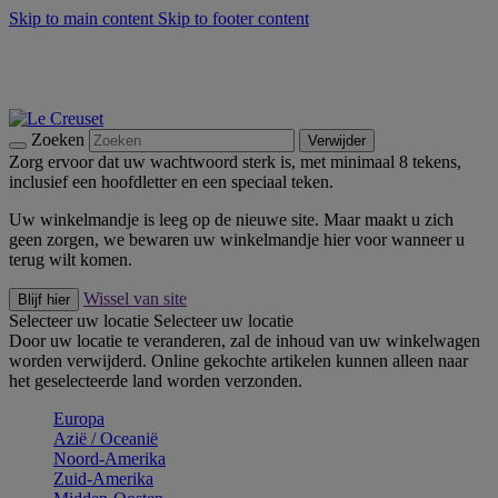
Skip to main content
Skip to footer content
Zomerse buitenmomenten met de BBQ Outdoor Collectie &
Thyme -
Shop Nu
De essentials van Le Creuset -
Ontdek Nu
Nieuwsbrieven: Registreer en bespaar 10%! -
Schrijf je nu in
Zoeken
Verwijder
Zorg ervoor dat uw wachtwoord sterk is, met minimaal 8 tekens,
inclusief een hoofdletter en een speciaal teken.
Uw winkelmandje is leeg op de nieuwe site. Maar maakt u zich
geen zorgen, we bewaren uw winkelmandje hier voor wanneer u
terug wilt komen.
Wissel van site
Blijf hier
Selecteer uw locatie
Selecteer uw locatie
Door uw locatie te veranderen, zal de inhoud van uw winkelwagen
worden verwijderd. Online gekochte artikelen kunnen alleen naar
het geselecteerde land worden verzonden.
Europa
Aziё / Oceaniё
Noord-Amerika
Zuid-Amerika