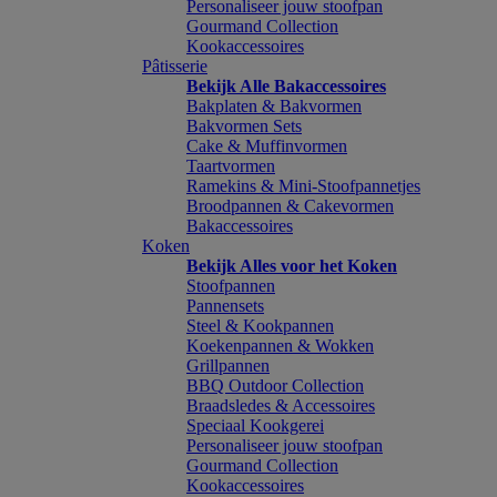
Personaliseer jouw stoofpan
Gourmand Collection
Kookaccessoires
Pâtisserie
Bekijk Alle Bakaccessoires
Bakplaten & Bakvormen
Bakvormen Sets
Cake & Muffinvormen
Taartvormen
Ramekins & Mini-Stoofpannetjes
Broodpannen & Cakevormen
Bakaccessoires
Koken
Bekijk Alles voor het Koken
Stoofpannen
Pannensets
Steel & Kookpannen
Koekenpannen & Wokken
Grillpannen
BBQ Outdoor Collection
Braadsledes & Accessoires
Speciaal Kookgerei
Personaliseer jouw stoofpan
Gourmand Collection
Kookaccessoires