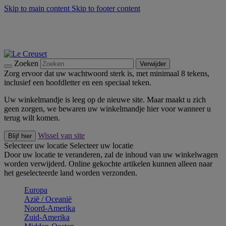
Skip to main content
Skip to footer content
Zomerse buitenmomenten met de BBQ Outdoor Collectie &
Thyme -
Shop Nu
De essentials van Le Creuset -
Ontdek Nu
Nieuwsbrieven: Registreer en bespaar 10%! -
Schrijf je nu in
Zoeken
Verwijder
Zorg ervoor dat uw wachtwoord sterk is, met minimaal 8 tekens,
inclusief een hoofdletter en een speciaal teken.
Uw winkelmandje is leeg op de nieuwe site. Maar maakt u zich
geen zorgen, we bewaren uw winkelmandje hier voor wanneer u
terug wilt komen.
Wissel van site
Blijf hier
Selecteer uw locatie
Selecteer uw locatie
Door uw locatie te veranderen, zal de inhoud van uw winkelwagen
worden verwijderd. Online gekochte artikelen kunnen alleen naar
het geselecteerde land worden verzonden.
Europa
Aziё / Oceaniё
Noord-Amerika
Zuid-Amerika