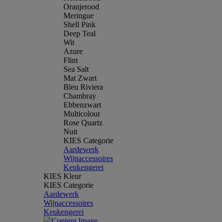
Oranjerood
Meringue
Shell Pink
Deep Teal
Wit
Azure
Flint
Sea Salt
Mat Zwart
Bleu Riviera
Chambray
Ebbenzwart
Multicolour
Rose Quartz
Nuit
KIES Categorie
Aardewerk
Wijnaccessoires
Keukengerei
KIES Kleur
KIES Categorie
Aardewerk
Wijnaccessoires
Keukengerei