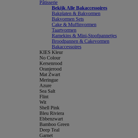
Pâtisserie
Bekijk Alle Bakaccessoires
Bakplaten & Bakvormen
Bakvormen Sets
Cake & Muffinvormen
Taartvormen
Ramekins & Mini-Stoofpannetjes
Broodpannen & Cakevormen
Bakaccessoires
KIES Kleur
No Colour
Kersenrood
Oranjerood
Mat Zwart
Meringue
Azure
Sea Salt
Flint
Wit
Shell Pink
Bleu Riviera
Ebbenzwart
Bamboo Green
Deep Teal
Garnet