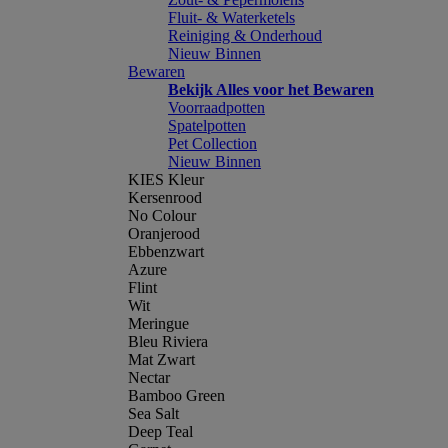
Fluit- & Waterketels
Reiniging & Onderhoud
Nieuw Binnen
Bewaren
Bekijk Alles voor het Bewaren
Voorraadpotten
Spatelpotten
Pet Collection
Nieuw Binnen
KIES Kleur
Kersenrood
No Colour
Oranjerood
Ebbenzwart
Azure
Flint
Wit
Meringue
Bleu Riviera
Mat Zwart
Nectar
Bamboo Green
Sea Salt
Deep Teal