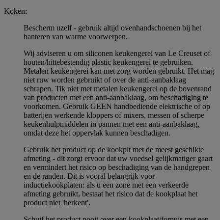
Koken:
Bescherm uzelf - gebruik altijd ovenhandschoenen bij het
hanteren van warme voorwerpen.
Wij adviseren u om siliconen keukengerei van Le Creuset of
houten/hittebestendig plastic keukengerei te gebruiken.
Metalen keukengerei kan met zorg worden gebruikt. Het mag
niet ruw worden gebruikt of over de anti-aanbaklaag
schrapen. Tik niet met metalen keukengerei op de bovenrand
van producten met een anti-aanbaklaag, om beschadiging te
voorkomen. Gebruik GEEN handbediende elektrische of op
batterijen werkende kloppers of mixers, messen of scherpe
keukenhulpmiddelen in pannen met een anti-aanbaklaag,
omdat deze het oppervlak kunnen beschadigen.
Gebruik het product op de kookpit met de meest geschikte
afmeting - dit zorgt ervoor dat uw voedsel gelijkmatiger gaart
en vermindert het risico op beschadiging van de handgrepen
en de randen. Dit is vooral belangrijk voor
inductiekookplaten: als u een zone met een verkeerde
afmeting gebruikt, bestaat het risico dat de kookplaat het
product niet 'herkent'.
Schuif het product nooit over een kookplaat/fornuis met een