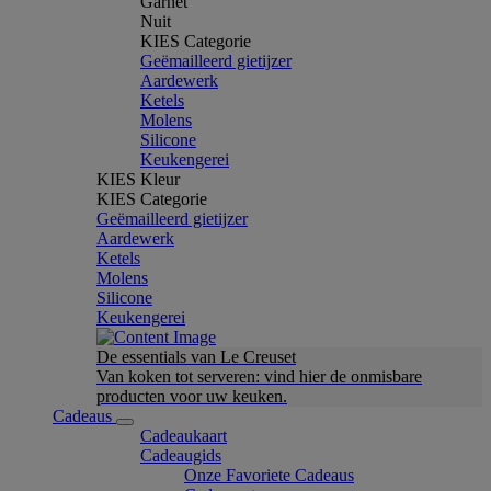
Garnet
Nuit
KIES Categorie
Geëmailleerd gietijzer
Aardewerk
Ketels
Molens
Silicone
Keukengerei
KIES Kleur
KIES Categorie
Geëmailleerd gietijzer
Aardewerk
Ketels
Molens
Silicone
Keukengerei
De essentials van Le Creuset
Van koken tot serveren: vind hier de onmisbare
producten voor uw keuken.
Cadeaus
Cadeaukaart
Cadeaugids
Onze Favoriete Cadeaus