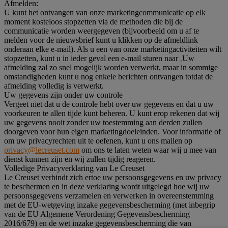
Afmelden:
U kunt het ontvangen van onze marketingcommunicatie op elk
moment kosteloos stopzetten via de methoden die bij de
communicatie worden weergegeven (bijvoorbeeld om u af te
melden voor de nieuwsbrief kunt u klikken op de afmeldlink
onderaan elke e-mail). Als u een van onze marketingactiviteiten wilt
stopzetten, kunt u in ieder geval een e-mail sturen naar
.
Uw
afmelding zal zo snel mogelijk worden verwerkt, maar in sommige
omstandigheden kunt u nog enkele berichten ontvangen totdat de
afmelding volledig is verwerkt.
Uw gegevens zijn onder uw controle
Vergeet niet dat u de controle hebt over uw gegevens en dat u uw
voorkeuren te allen tijde kunt beheren. U kunt erop rekenen dat wij
uw gegevens nooit zonder uw toestemming aan derden zullen
doorgeven voor hun eigen marketingdoeleinden. Voor informatie of
om uw privacyrechten uit te oefenen, kunt u ons mailen op
privacy@lecreuset.com
om ons te laten weten waar wij u mee van
dienst kunnen zijn en wij zullen tijdig reageren.
Volledige Privacyverklaring van Le Creuset
Le Creuset verbindt zich ertoe uw persoonsgegevens en uw privacy
te beschermen en in deze verklaring wordt uitgelegd hoe wij uw
persoonsgegevens verzamelen en verwerken in overeenstemming
met de EU-wetgeving inzake gegevensbescherming (met inbegrip
van de EU Algemene Verordening Gegevensbescherming
2016/679) en de wet inzake gegevensbescherming die van