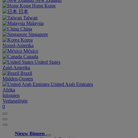
New Zealand
Hong Kong
日本
Taiwan
Malaysia
China
Singapore
Korea
Noord-Amerika
México
Canada
United States
Zuid-Amerika
Brazil
Midden-Oosten
United Arab Emirates
Afrika
Inloggen
Verlanglijstje
0
Nieuw Binnen