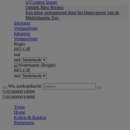
Ontdek Bleu Riviera
Een kleur geïnspireerd door het blauwgroen van de
Middellandse Zee.
Inloggen
Verlanglijstje
Inloggen
Verlanglijstje
Regio
BELGIË
taal
taal
BELGIË
taal
Wis zoekopdracht
51826000010098
51826000010098
Terug
Home
Koken & Bakken
Pannensets