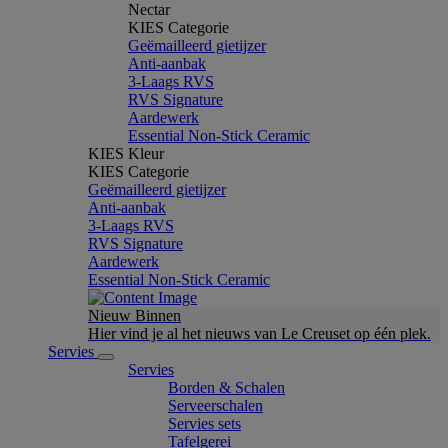
Nectar
KIES Categorie
Geëmailleerd gietijzer
Anti-aanbak
3-Laags RVS
RVS Signature
Aardewerk
Essential Non-Stick Ceramic
KIES Kleur
KIES Categorie
Geëmailleerd gietijzer
Anti-aanbak
3-Laags RVS
RVS Signature
Aardewerk
Essential Non-Stick Ceramic
Nieuw Binnen
Hier vind je al het nieuws van Le Creuset op één plek.
Servies
Servies
Borden & Schalen
Serveerschalen
Servies sets
Tafelgerei