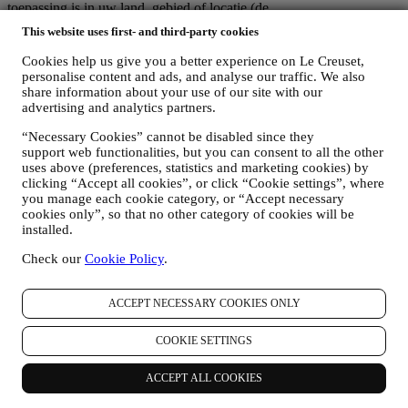
toepassing is in uw land, gebied of locatie (de
"Gegevensbeschermingswetten").
This website uses first- and third-party cookies
1. WANNEER EN WELK SOORT GEGEVENS VERZAMELEN WIJ
VAN U?
Cookies help us give you a better experience on Le Creuset,
“Persoonsgegevens” betekent alle informatie met betrekking tot u en
personalise content and ads, and analyse our traffic. We also
die ons in staat stelt om u te identificeren, hetzij rechtstreeks of in
share information about your use of our site with our
combinatie met andere informatie.
advertising and analytics partners.
Kinderen: Deze website is niet bedoeld voor kinderen en we
“Necessary Cookies” cannot be disabled since they
verzamelen niet bewust gegevens met betrekking tot kinderen.
support web functionalities, but you can consent to all the other
Wij kunnen persoonsgegevens van u verzamelen wanneer u onze
uses above (preferences, statistics and marketing cookies) by
website gebruikt (de "Website"), een Le Creuset-account aanmaakt,
clicking “Accept all cookies”, or click “Cookie settings”, where
een Le Creuset-product koopt op de Website of in onze Le Creuset
you manage each cookie category, or “Accept necessary
Winkels (Signature Boutiques en Outlet Winkels) of wanneer u zich
cookies only”, so that no other category of cookies will be
aanmeldt voor onze marketingcommunicatie. De persoonsgegevens
installed.
kunnen betrekking hebben op:
Check our
Cookie Policy
.
Naam, voornaam, e-mailadres, geboortedatum en andere
contactgegevens (adres, telefoonnummer), om een Le
Creuset-account aan te maken of als gastgebruiker te kopen,
ACCEPT NECESSARY COOKIES ONLY
of om u aan te melden voor onze marketingcommunicatie
online of in onze winkels;
COOKIE SETTINGS
uw aankoopgegevens, bijvoorbeeld datum en tijdstip van
aankoop, leveringsgegevens, product- en betalingsgegevens,
ACCEPT ALL COOKIES
voor het beheer van uw bestellingen;
gegevens over uw online browsegeschiedenis (bv. online-