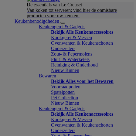
De essentials van Le Creuset
Van koken tot serveren: vind hier de onmisbare
producten voor uw keuken.
Keukenbenodigdheden
Keukengerei & Gadgets
Bekijk Alle Keukenaccessoires
Kookgerei & Messen
Ovenwanten & Keukenschorten
Onderzetters
Zout- & Pepermolens
Fluit- & Waterketels
Reiniging & Onderhoud
Nieuw Binnen
Bewaren
Bekijk Alles voor het Bewaren
Voorraadpotten
Spatelpotten
Pet Collection
Nieuw Binnen
Keukengerei & Gadgets
Bekijk Alle Keukenaccessoires
Kookgerei & Messen
Ovenwanten & Keukenschorten
Onderzetters
Zout- & Pepermolens