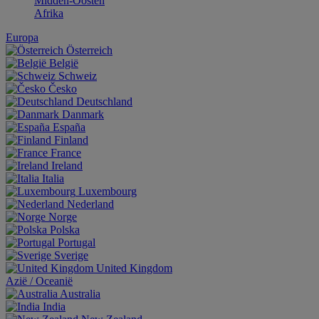
Midden-Oosten
Afrika
Europa
Österreich
België
Schweiz
Česko
Deutschland
Danmark
España
Finland
France
Ireland
Italia
Luxembourg
Nederland
Norge
Polska
Portugal
Sverige
United Kingdom
Aziё / Oceaniё
Australia
India