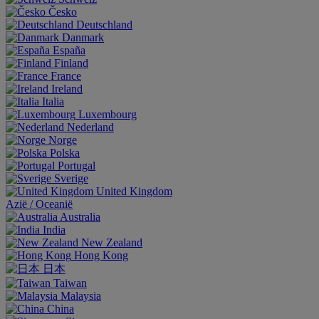
Česko
Deutschland
Danmark
España
Finland
France
Ireland
Italia
Luxembourg
Nederland
Norge
Polska
Portugal
Sverige
United Kingdom
Aziё / Oceaniё
Australia
India
New Zealand
Hong Kong
日本
Taiwan
Malaysia
China