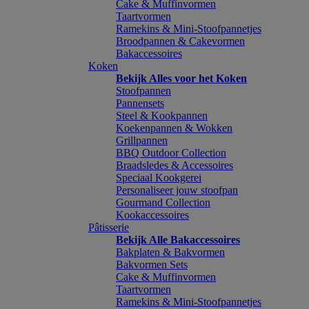
Cake & Muffinvormen
Taartvormen
Ramekins & Mini-Stoofpannetjes
Broodpannen & Cakevormen
Bakaccessoires
Koken
Bekijk Alles voor het Koken
Stoofpannen
Pannensets
Steel & Kookpannen
Koekenpannen & Wokken
Grillpannen
BBQ Outdoor Collection
Braadsledes & Accessoires
Speciaal Kookgerei
Personaliseer jouw stoofpan
Gourmand Collection
Kookaccessoires
Pâtisserie
Bekijk Alle Bakaccessoires
Bakplaten & Bakvormen
Bakvormen Sets
Cake & Muffinvormen
Taartvormen
Ramekins & Mini-Stoofpannetjes