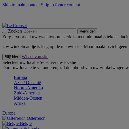
Skip to main content
Skip to footer content
Zomerse buitenmomenten met de BBQ Outdoor Collectie & Thy
De essentials van Le Creuset -
Ontdek Nu
Nieuwsbrieven: Registreer en bespaar 10%! -
Schrijf je nu in
Zoeken
Verwijder
Zorg ervoor dat uw wachtwoord sterk is, met minimaal 8 tekens, inclus
Uw winkelmandje is leeg op de nieuwe site. Maar maakt u zich geen
Wissel van site
Blijf hier
Selecteer uw locatie
Selecteer uw locatie
Door uw locatie te veranderen, zal de inhoud van uw winkelwagen wo
Europa
Aziё / Oceaniё
Noord-Amerika
Zuid-Amerika
Midden-Oosten
Afrika
Europa
Österreich
België
Schweiz