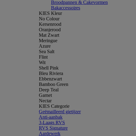
Broodpannen & Cakevormen
Bakaccessoires
KIES Kleur
No Colour
Kersenrood
Oranjerood
Mat Zwart
Meringue
Azure
Sea Salt
Flint
Wit
Shell Pink
Bleu Riviera
Ebbenzwart
Bamboo Green
Deep Teal
Garnet
Nectar
KIES Categorie
Geëmailleerd gietijzer
Anti-aanbak
3-Laags RVS
RVS Signature
Aardewerk