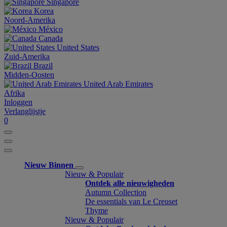
Singapore
Korea
Noord-Amerika
México
Canada
United States
Zuid-Amerika
Brazil
Midden-Oosten
United Arab Emirates
Afrika
Inloggen
Verlanglijstje
0
Nieuw Binnen
Nieuw & Populair
Ontdek alle nieuwigheden
Autumn Collection
De essentials van Le Creuset
Thyme
Nieuw & Populair