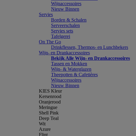
Wijnaccessoires
Nieuw Binnen
Servies
Borden & Schalen
Serveerschalen
Servies sets
Tafelgerei
On The Go
Drinkflessen, Thermos- en Lunchbekers
Wijn- en Drankaccessoires
Bekijk Alle Wijn- en Drankaccessoires
Tassen en Mokken
Wijn- & Waterglazen
Theepotten & Cafetières
Wijnaccessoires
Nieuw Binnen
KIES Kleur
Kersenrood
Oranjerood
Meringue
Shell Pink
Deep Teal
Wit
Azure
Flint