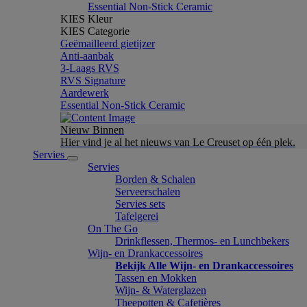
Essential Non-Stick Ceramic
KIES Kleur
KIES Categorie
Geëmailleerd gietijzer
Anti-aanbak
3-Laags RVS
RVS Signature
Aardewerk
Essential Non-Stick Ceramic
Nieuw Binnen
Hier vind je al het nieuws van Le Creuset op één plek.
Servies
Servies
Borden & Schalen
Serveerschalen
Servies sets
Tafelgerei
On The Go
Drinkflessen, Thermos- en Lunchbekers
Wijn- en Drankaccessoires
Bekijk Alle Wijn- en Drankaccessoires
Tassen en Mokken
Wijn- & Waterglazen
Theepotten & Cafetières