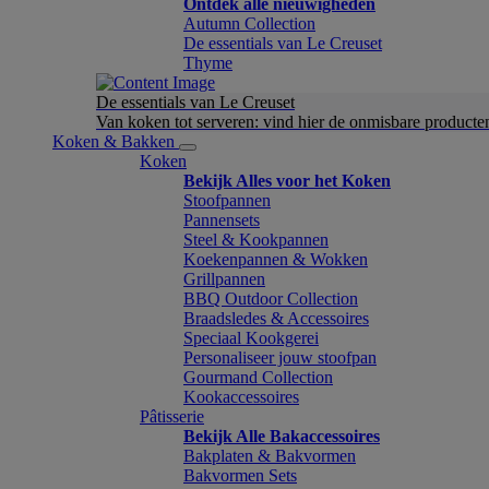
Ontdek alle nieuwigheden
Autumn Collection
De essentials van Le Creuset
Thyme
De essentials van Le Creuset
Van koken tot serveren: vind hier de onmisbare product
Koken & Bakken
Koken
Bekijk Alles voor het Koken
Stoofpannen
Pannensets
Steel & Kookpannen
Koekenpannen & Wokken
Grillpannen
BBQ Outdoor Collection
Braadsledes & Accessoires
Speciaal Kookgerei
Personaliseer jouw stoofpan
Gourmand Collection
Kookaccessoires
Pâtisserie
Bekijk Alle Bakaccessoires
Bakplaten & Bakvormen
Bakvormen Sets