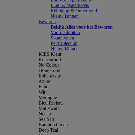
Fluit- & Waterketels
Reiniging & Onderhoud
Nieuw Binnen
Bewaren
Bekijk Alles voor het Bewaren
Voorraadpotten
Spatelpotten
Pet Collection
Nieuw Binnen
KIES Kleur
Kersenrood
No Colour
Oranjerood
Ebbenzwart
Azure
Flint
Wit
Meringue
Bleu Riviera
Mat Zwart
Nectar
Sea Salt
Bamboo Green
Deep Teal