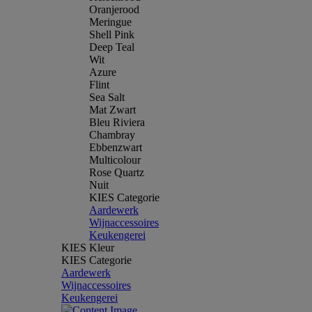
Oranjerood
Meringue
Shell Pink
Deep Teal
Wit
Azure
Flint
Sea Salt
Mat Zwart
Bleu Riviera
Chambray
Ebbenzwart
Multicolour
Rose Quartz
Nuit
KIES Categorie
Aardewerk
Wijnaccessoires
Keukengerei
KIES Kleur
KIES Categorie
Aardewerk
Wijnaccessoires
Keukengerei