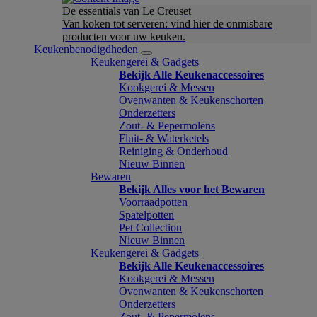
De essentials van Le Creuset
Van koken tot serveren: vind hier de onmisbare
producten voor uw keuken.
Keukenbenodigdheden
Keukengerei & Gadgets
Bekijk Alle Keukenaccessoires
Kookgerei & Messen
Ovenwanten & Keukenschorten
Onderzetters
Zout- & Pepermolens
Fluit- & Waterketels
Reiniging & Onderhoud
Nieuw Binnen
Bewaren
Bekijk Alles voor het Bewaren
Voorraadpotten
Spatelpotten
Pet Collection
Nieuw Binnen
Keukengerei & Gadgets
Bekijk Alle Keukenaccessoires
Kookgerei & Messen
Ovenwanten & Keukenschorten
Onderzetters
Zout- & Pepermolens