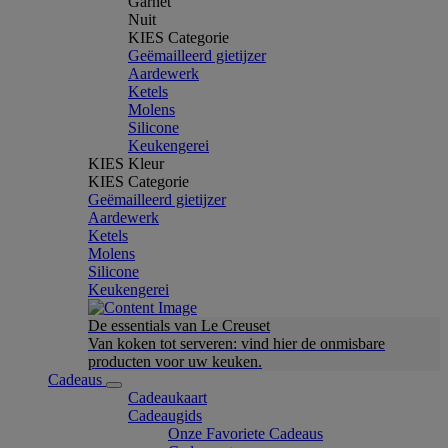
Garnet
Nuit
KIES Categorie
Geëmailleerd gietijzer
Aardewerk
Ketels
Molens
Silicone
Keukengerei
KIES Kleur
KIES Categorie
Geëmailleerd gietijzer
Aardewerk
Ketels
Molens
Silicone
Keukengerei
De essentials van Le Creuset
Van koken tot serveren: vind hier de onmisbare
producten voor uw keuken.
Cadeaus
Cadeaukaart
Cadeaugids
Onze Favoriete Cadeaus