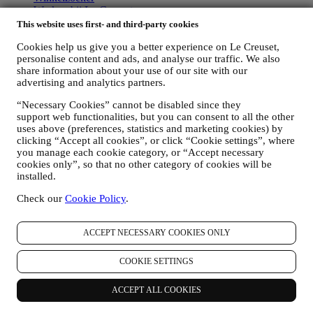
Werken bij Le Creuset
This website uses first- and third-party cookies
Ondersteuning
Cookies help us give you a better experience on Le Creuset,
Gebruiksaanwijzing
personalise content and ads, and analyse our traffic. We also
Garantie
share information about your use of our site with our
FAQ's
advertising and analytics partners.
Verzending & retour
“Necessary Cookies” cannot be disabled since they
Contacteer ons
support web functionalities, but you can consent to all the other
Herroepingsrecht
uses above (preferences, statistics and marketing cookies) by
clicking “Accept all cookies”, or click “Cookie settings”, where
Juridische informatie
you manage each cookie category, or “Accept necessary
cookies only”, so that no other category of cookies will be
Algemene leveringsvoorwaarden
installed.
Verkoop- en Gebruiksvoorwaarden Cadeaukaarten
Privacybeleid
Check our
Cookie Policy
.
Cookiebeleid
Algemene Gebruiksvoorwaarden
Privacyverklaring - Retail-CCTV
ACCEPT NECESSARY COOKIES ONLY
Copyright © 2026, Le Creuset Benelux NV. All rights reserved. BE
COOKIE SETTINGS
0880 053 779.
Juridische Informatie
ACCEPT ALL COOKIES
ALGEMENE LEVERINGSVOORWAARDEN
Verkoop- en
Gebruiksvoorwaarden Cadeaukaarten
PRIVACYBELEID