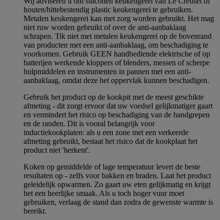
Wij adviseren u om siliconen keukengerei van Le Creuset of
houten/hittebestendig plastic keukengerei te gebruiken.
Metalen keukengerei kan met zorg worden gebruikt. Het mag
niet ruw worden gebruikt of over de anti-aanbaklaag
schrapen. Tik niet met metalen keukengerei op de bovenrand
van producten met een anti-aanbaklaag, om beschadiging te
voorkomen. Gebruik GEEN handbediende elektrische of op
batterijen werkende kloppers of blenders, messen of scherpe
hulpmiddelen en instrumenten in pannen met een anti-
aanbaklaag, omdat deze het oppervlak kunnen beschadigen.
Gebruik het product op de kookpit met de meest geschikte
afmeting - dit zorgt ervoor dat uw voedsel gelijkmatiger gaart
en vermindert het risico op beschadiging van de handgrepen
en de randen. Dit is vooral belangrijk voor
inductiekookplaten: als u een zone met een verkeerde
afmeting gebruikt, bestaat het risico dat de kookplaat het
product niet 'herkent'.
Koken op gemiddelde of lage temperatuur levert de beste
resultaten op - zelfs voor bakken en braden. Laat het product
geleidelijk opwarmen. Zo gaart uw eten gelijkmatig en krijgt
het een heerlijke smaak. Als u toch hoger vuur moet
gebruiken, verlaag de stand dan zodra de gewenste warmte is
bereikt.