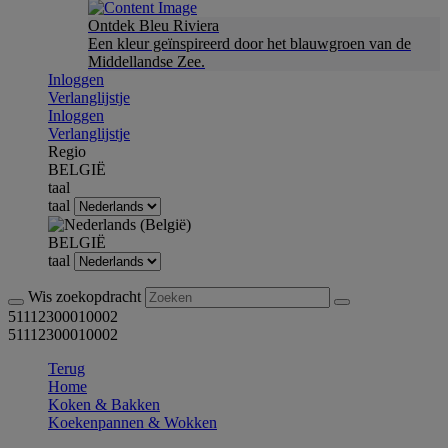
Ontdek Bleu Riviera
Een kleur geïnspireerd door het blauwgroen van de
Middellandse Zee.
Inloggen
Verlanglijstje
Inloggen
Verlanglijstje
Regio
BELGIË
taal
taal
BELGIË
taal
Wis zoekopdracht
51112300010002
51112300010002
Terug
Home
Koken & Bakken
Koekenpannen & Wokken