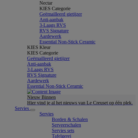
Nectar
KIES Categorie
Geëmailleerd gietijzer
Anti-aanbak
3-Laags RVS
RVS Signature
Aardewerk
Essential Non-Stick Ceramic
KIES Kleur
KIES Categorie
Geëmailleerd gietijzer
Anti-aanbak
3-Laags RVS
RVS Signature
Aardewerk
Essential Non-Stick Ceramic
Nieuw Binnen
Hier vind je al het nieuws van Le Creuset op één plek.
Servies
Servies
Borden & Schalen
Serveerschalen
Servies sets
Tafelgerei