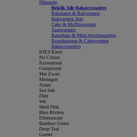
Pâtisserie
Bekijk Alle Bakaccessoires
Bakplaten & Bakvormen
Bakvormen Sets
Cake & Muffinvormen
Taartvormen
Ramekins & Mini-Stoofpannetjes
Broodpannen & Cakevormen
Bakaccessoires
KIES Kleur
No Colour
Kersenrood
Oranjerood
Mat Zwart
Meringue
Azure
Sea Salt
Flint
Wit
Shell Pink
Bleu Riviera
Ebbenzwart
Bamboo Green
Deep Teal
Garnet