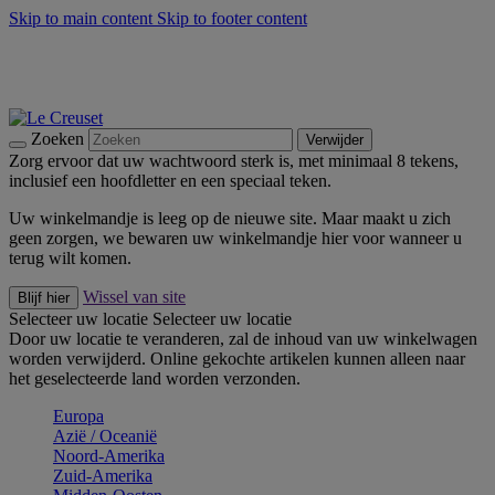
Skip to main content
Skip to footer content
Zomerse buitenmomenten met de BBQ Outdoor Collectie &
Thyme -
Shop Nu
De essentials van Le Creuset -
Ontdek Nu
Nieuwsbrieven: Registreer en bespaar 10%! -
Schrijf je nu in
Zoeken
Verwijder
Zorg ervoor dat uw wachtwoord sterk is, met minimaal 8 tekens,
inclusief een hoofdletter en een speciaal teken.
Uw winkelmandje is leeg op de nieuwe site. Maar maakt u zich
geen zorgen, we bewaren uw winkelmandje hier voor wanneer u
terug wilt komen.
Wissel van site
Blijf hier
Selecteer uw locatie
Selecteer uw locatie
Door uw locatie te veranderen, zal de inhoud van uw winkelwagen
worden verwijderd. Online gekochte artikelen kunnen alleen naar
het geselecteerde land worden verzonden.
Europa
Aziё / Oceaniё
Noord-Amerika
Zuid-Amerika