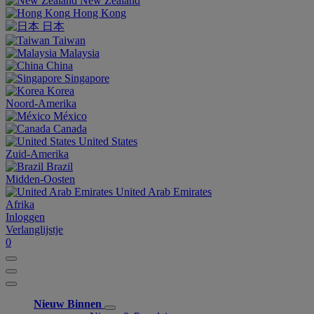
New Zealand
Hong Kong
日本
Taiwan
Malaysia
China
Singapore
Korea
Noord-Amerika
México
Canada
United States
Zuid-Amerika
Brazil
Midden-Oosten
United Arab Emirates
Afrika
Inloggen
Verlanglijstje
0
Nieuw Binnen