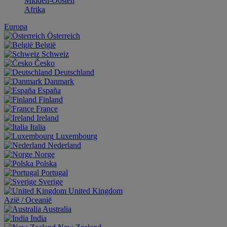
Midden-Oosten
Afrika
Europa
Österreich
België
Schweiz
Česko
Deutschland
Danmark
España
Finland
France
Ireland
Italia
Luxembourg
Nederland
Norge
Polska
Portugal
Sverige
United Kingdom
Aziё / Oceaniё
Australia
India