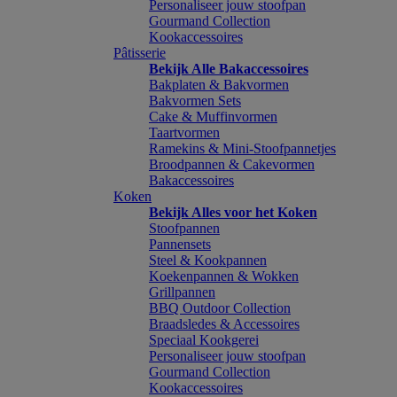
Personaliseer jouw stoofpan
Gourmand Collection
Kookaccessoires
Pâtisserie
Bekijk Alle Bakaccessoires
Bakplaten & Bakvormen
Bakvormen Sets
Cake & Muffinvormen
Taartvormen
Ramekins & Mini-Stoofpannetjes
Broodpannen & Cakevormen
Bakaccessoires
Koken
Bekijk Alles voor het Koken
Stoofpannen
Pannensets
Steel & Kookpannen
Koekenpannen & Wokken
Grillpannen
BBQ Outdoor Collection
Braadsledes & Accessoires
Speciaal Kookgerei
Personaliseer jouw stoofpan
Gourmand Collection
Kookaccessoires