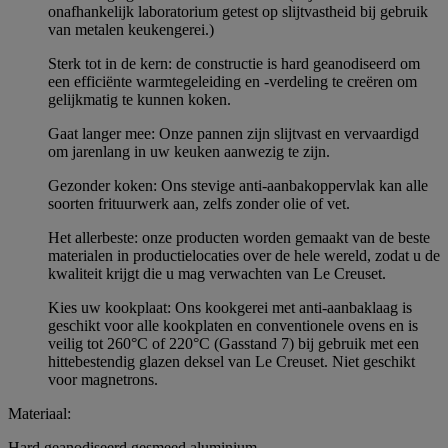
onafhankelijk laboratorium getest op slijtvastheid bij gebruik
van metalen keukengerei.)
Sterk tot in de kern: de constructie is hard geanodiseerd om
een efficiënte warmtegeleiding en -verdeling te creëren om
gelijkmatig te kunnen koken.
Gaat langer mee: Onze pannen zijn slijtvast en vervaardigd
om jarenlang in uw keuken aanwezig te zijn.
Gezonder koken: Ons stevige anti-aanbakoppervlak kan alle
soorten frituurwerk aan, zelfs zonder olie of vet.
Het allerbeste: onze producten worden gemaakt van de beste
materialen in productielocaties over de hele wereld, zodat u de
kwaliteit krijgt die u mag verwachten van Le Creuset.
Kies uw kookplaat: Ons kookgerei met anti-aanbaklaag is
geschikt voor alle kookplaten en conventionele ovens en is
veilig tot 260°C of 220°C (Gasstand 7) bij gebruik met een
hittebestendig glazen deksel van Le Creuset. Niet geschikt
voor magnetrons.
Materiaal:
Hard geanodiseerd gesmeed aluminium