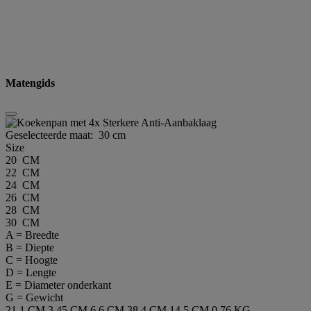
Matengids
Geselecteerde maat:
30 cm
Size
20 CM
22 CM
24 CM
26 CM
28 CM
30 CM
A = Breedte
B = Diepte
C = Hoogte
D = Lengte
E = Diameter onderkant
G = Gewicht
21.1 CM
3.45 CM
6.6 CM
38.4 CM
14.5 CM
0.76 KG