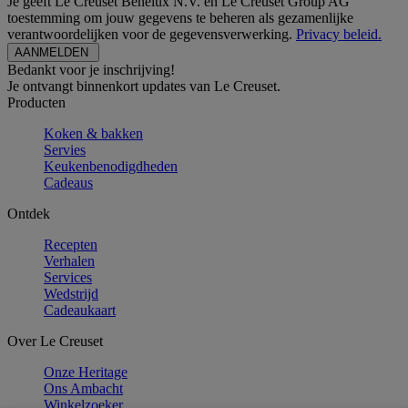
Je geeft Le Creuset Benelux N.V. en Le Creuset Group AG
toestemming om jouw gegevens te beheren als gezamenlijke
verantwoordelijken voor de gegevensverwerking.
Privacy beleid.
Bedankt voor je inschrijving!
Je ontvangt binnenkort updates van Le Creuset.
Producten
Koken & bakken
Servies
Keukenbenodigdheden
Cadeaus
Ontdek
Recepten
Verhalen
Services
Wedstrijd
Cadeaukaart
Over Le Creuset
Onze Heritage
Ons Ambacht
Winkelzoeker