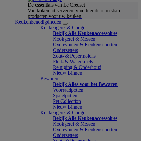
De essentials van Le Creuset
Van koken tot serveren: vind hier de onmisbare
producten voor uw keuken.
Keukenbenodigdheden
Keukengerei & Gadgets
Bekijk Alle Keukenaccessoires
Kookgerei & Messen
Ovenwanten & Keukenschorten
Onderzetters
Zout- & Pepermolens
Fluit- & Waterketels
Reiniging & Onderhoud
Nieuw Binnen
Bewaren
Bekijk Alles voor het Bewaren
Voorraadpotten
Spatelpotten
Pet Collection
Nieuw Binnen
Keukengerei & Gadgets
Bekijk Alle Keukenaccessoires
Kookgerei & Messen
Ovenwanten & Keukenschorten
Onderzetters
Zout- & Pepermolens