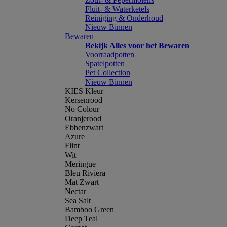
Fluit- & Waterketels
Reiniging & Onderhoud
Nieuw Binnen
Bewaren
Bekijk Alles voor het Bewaren
Voorraadpotten
Spatelpotten
Pet Collection
Nieuw Binnen
KIES Kleur
Kersenrood
No Colour
Oranjerood
Ebbenzwart
Azure
Flint
Wit
Meringue
Bleu Riviera
Mat Zwart
Nectar
Sea Salt
Bamboo Green
Deep Teal