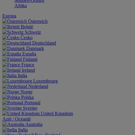
Midden-Oosten
Afrika
Europa
Österreich
België
Schweiz
Česko
Deutschland
Danmark
España
Finland
France
Ireland
Italia
Luxembourg
Nederland
Norge
Polska
Portugal
Sverige
United Kingdom
Aziё / Oceaniё
Australia
India