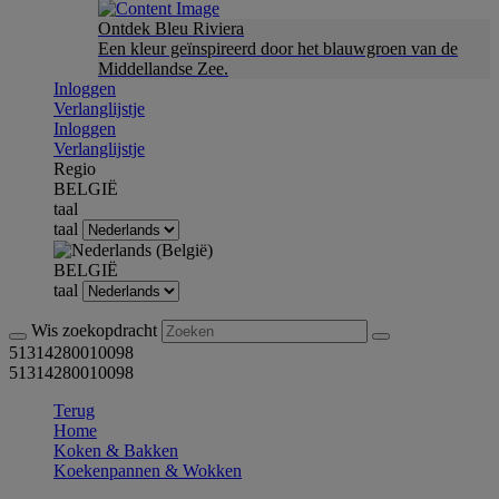
Ontdek Bleu Riviera
Een kleur geïnspireerd door het blauwgroen van de
Middellandse Zee.
Inloggen
Verlanglijstje
Inloggen
Verlanglijstje
Regio
BELGIË
taal
taal
BELGIË
taal
Wis zoekopdracht
51314280010098
51314280010098
Terug
Home
Koken & Bakken
Koekenpannen & Wokken