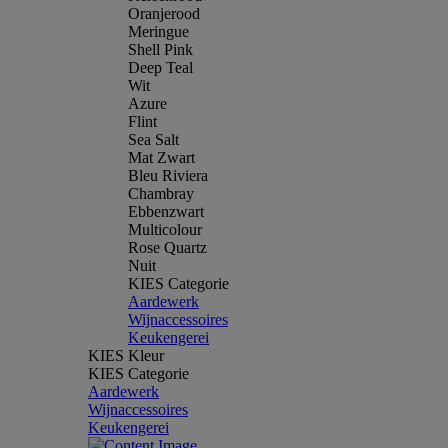
Oranjerood
Meringue
Shell Pink
Deep Teal
Wit
Azure
Flint
Sea Salt
Mat Zwart
Bleu Riviera
Chambray
Ebbenzwart
Multicolour
Rose Quartz
Nuit
KIES Categorie
Aardewerk
Wijnaccessoires
Keukengerei
KIES Kleur
KIES Categorie
Aardewerk
Wijnaccessoires
Keukengerei