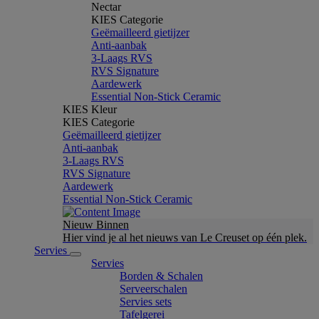
Nectar
KIES Categorie
Geëmailleerd gietijzer
Anti-aanbak
3-Laags RVS
RVS Signature
Aardewerk
Essential Non-Stick Ceramic
KIES Kleur
KIES Categorie
Geëmailleerd gietijzer
Anti-aanbak
3-Laags RVS
RVS Signature
Aardewerk
Essential Non-Stick Ceramic
Nieuw Binnen
Hier vind je al het nieuws van Le Creuset op één plek.
Servies
Servies
Borden & Schalen
Serveerschalen
Servies sets
Tafelgerei