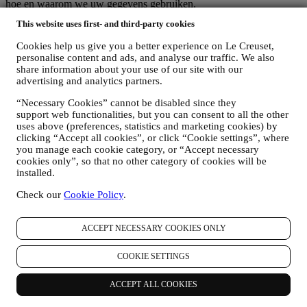
hoe en waarom we uw gegevens gebruiken.
Veiligheid bij online aankopen is onze prioriteit
This website uses first- and third-party cookies
Uw persoonsgegevens worden veilig en strikt vertrouwelijk
behandeld, in overeenstemming met de Europese en nationale
Cookies help us give you a better experience on Le Creuset,
wetgeving inzake gegevensbescherming. Wij weten dat veiligheid
personalise content and ads, and analyse our traffic. We also
erg belangrijk is bij online aankopen, dus gebruiken wij de nieuwste
share information about your use of our site with our
technologie om uw persoonsgegevens en creditcardgegevens te
advertising and analytics partners.
beschermen.
Wij gebruiken gegevens om uw aankoop eenvoudig en op maat te
“Necessary Cookies” cannot be disabled since they
maken
support web functionalities, but you can consent to all the other
uses above (preferences, statistics and marketing cookies) by
Wij analyseren hoe gebruikers onze website en diensten gebruiken
clicking “Accept all cookies”, or click “Cookie settings”, where
om de dingen makkelijker en interessanter te maken.
you manage each cookie category, or “Accept necessary
Wij gebruiken gegevens om van het koken met Le Creuset een
cookies only”, so that no other category of cookies will be
betere ervaring te maken en om u te informeren over nieuws en
installed.
aanbiedingen
Als u beslist om deel uit te maken van ons klantenbestand en de Le
Check our
Cookie Policy
.
Creuset-nieuwsbrief te ontvangen, sturen wij u speciale,
gepersonaliseerde inhoud en informeren wij u wanneer er nieuwe
producten worden gelanceerd, wanneer er exclusieve aanbiedingen,
ACCEPT NECESSARY COOKIES ONLY
showcooking- of komende evenementen zijn, of wanneer er speciale
promoties voor u zijn.
COOKIE SETTINGS
Afmelden:
U kunt het ontvangen van onze marketingcommunicatie op elk
ACCEPT ALL COOKIES
moment kosteloos stopzetten via de methoden die bij de
communicatie worden weergegeven (bijvoorbeeld om u af te