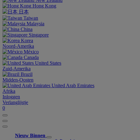
New Zealand
Hong Kong
日本
Taiwan
Malaysia
China
Singapore
Korea
Noord-Amerika
México
Canada
United States
Zuid-Amerika
Brazil
Midden-Oosten
United Arab Emirates
Afrika
Inloggen
Verlanglijstje
0
Nieuw Binnen