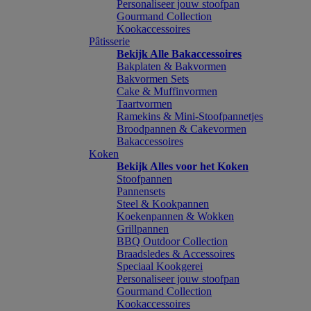
Personaliseer jouw stoofpan
Gourmand Collection
Kookaccessoires
Pâtisserie
Bekijk Alle Bakaccessoires
Bakplaten & Bakvormen
Bakvormen Sets
Cake & Muffinvormen
Taartvormen
Ramekins & Mini-Stoofpannetjes
Broodpannen & Cakevormen
Bakaccessoires
Koken
Bekijk Alles voor het Koken
Stoofpannen
Pannensets
Steel & Kookpannen
Koekenpannen & Wokken
Grillpannen
BBQ Outdoor Collection
Braadsledes & Accessoires
Speciaal Kookgerei
Personaliseer jouw stoofpan
Gourmand Collection
Kookaccessoires