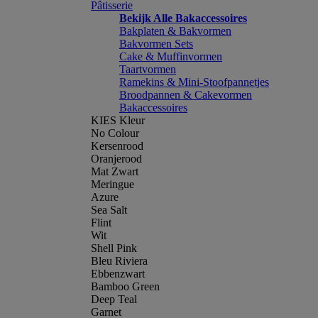
Pâtisserie
Bekijk Alle Bakaccessoires
Bakplaten & Bakvormen
Bakvormen Sets
Cake & Muffinvormen
Taartvormen
Ramekins & Mini-Stoofpannetjes
Broodpannen & Cakevormen
Bakaccessoires
KIES Kleur
No Colour
Kersenrood
Oranjerood
Mat Zwart
Meringue
Azure
Sea Salt
Flint
Wit
Shell Pink
Bleu Riviera
Ebbenzwart
Bamboo Green
Deep Teal
Garnet