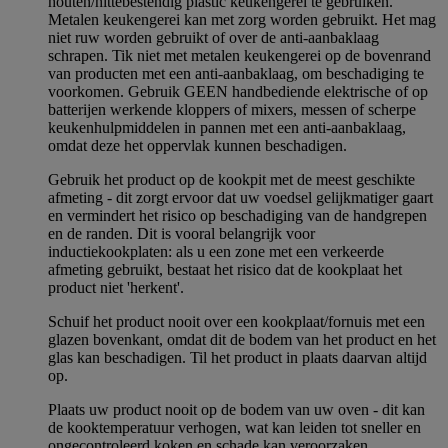
houten/hittebestendig plastic keukengerei te gebruiken.
Metalen keukengerei kan met zorg worden gebruikt. Het mag
niet ruw worden gebruikt of over de anti-aanbaklaag
schrapen. Tik niet met metalen keukengerei op de bovenrand
van producten met een anti-aanbaklaag, om beschadiging te
voorkomen. Gebruik GEEN handbediende elektrische of op
batterijen werkende kloppers of mixers, messen of scherpe
keukenhulpmiddelen in pannen met een anti-aanbaklaag,
omdat deze het oppervlak kunnen beschadigen.
Gebruik het product op de kookpit met de meest geschikte
afmeting - dit zorgt ervoor dat uw voedsel gelijkmatiger gaart
en vermindert het risico op beschadiging van de handgrepen
en de randen. Dit is vooral belangrijk voor
inductiekookplaten: als u een zone met een verkeerde
afmeting gebruikt, bestaat het risico dat de kookplaat het
product niet 'herkent'.
Schuif het product nooit over een kookplaat/fornuis met een
glazen bovenkant, omdat dit de bodem van het product en het
glas kan beschadigen. Til het product in plaats daarvan altijd
op.
Plaats uw product nooit op de bodem van uw oven - dit kan
de kooktemperatuur verhogen, wat kan leiden tot sneller en
ongecontroleerd koken en schade kan veroorzaken.