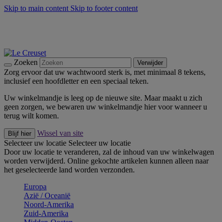
Skip to main content
Skip to footer content
Zomerse buitenmomenten met de BBQ Outdoor Collectie &
Thyme -
Shop Nu
De essentials van Le Creuset -
Ontdek Nu
Nieuwsbrieven: Registreer en bespaar 10%! -
Schrijf je nu in
Zoeken
Verwijder
Zorg ervoor dat uw wachtwoord sterk is, met minimaal 8 tekens,
inclusief een hoofdletter en een speciaal teken.
Uw winkelmandje is leeg op de nieuwe site. Maar maakt u zich
geen zorgen, we bewaren uw winkelmandje hier voor wanneer u
terug wilt komen.
Wissel van site
Blijf hier
Selecteer uw locatie
Selecteer uw locatie
Door uw locatie te veranderen, zal de inhoud van uw winkelwagen
worden verwijderd. Online gekochte artikelen kunnen alleen naar
het geselecteerde land worden verzonden.
Europa
Aziё / Oceaniё
Noord-Amerika
Zuid-Amerika