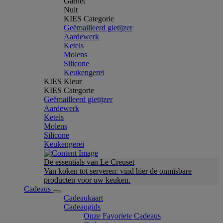
Garnet
Nuit
KIES Categorie
Geëmailleerd gietijzer
Aardewerk
Ketels
Molens
Silicone
Keukengerei
KIES Kleur
KIES Categorie
Geëmailleerd gietijzer
Aardewerk
Ketels
Molens
Silicone
Keukengerei
De essentials van Le Creuset
Van koken tot serveren: vind hier de onmisbare
producten voor uw keuken.
Cadeaus
Cadeaukaart
Cadeaugids
Onze Favoriete Cadeaus