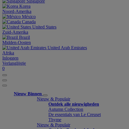
Singapore
Korea
Noord-Amerika
México
Canada
United States
Zuid-Amerika
Brazil
Midden-Oosten
United Arab Emirates
Afrika
Inloggen
Verlanglijstje
0
Nieuw Binnen
Nieuw & Populair
Ontdek alle nieuwigheden
Autumn Collection
De essentials van Le Creuset
Thyme
Nieuw & Populair