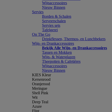
Wijnaccessoires
Nieuw Binnen
Servies
Borden & Schalen
Serveerschalen
Servies sets
Tafelgerei
On The Go
Drinkflessen, Thermos- en Lunchbekers
Wijn- en Drankaccessoires
Bekijk Alle Wijn- en Drankaccessoires
Tassen en Mokken
Wijn- & Waterglazen
Theepotten & Cafetières
Wijnaccessoires
Nieuw Binnen
KIES Kleur
Kersenrood
Oranjerood
Meringue
Shell Pink
Wit
Deep Teal
Azure
Flint