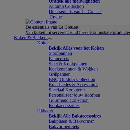
Ontdek alle nieuwigheden
Autumn Collection
De essentials van Le Creuset
Thyme
De essentials van Le Creuset
Van koken tot serveren: vind hier de onmisbare product
Koken & Bakken
Koken
Bekijk Alles voor het Koken
Stoofpannen
Pannensets
Steel & Kookpannen
Koekenpannen & Wokken
Grillpannen
BBQ Outdoor Collection
Braadsledes & Accessoires
Speciaal Kookgerei
Personaliseer jouw stoofpan
Gourmand Collection
Kookaccessoires
Pâtisserie
Bekijk Alle Bakaccessoires
Bakplaten & Bakvormen
Bakvormen Sets