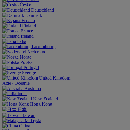
Česko
Deutschland
Danmark
España
Finland
France
Ireland
Italia
Luxembourg
Nederland
Norge
Polska
Portugal
Sverige
United Kingdom
Aziё / Oceaniё
Australia
India
New Zealand
Hong Kong
日本
Taiwan
Malaysia
China