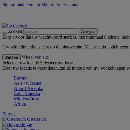
Skip to main content
Skip to footer content
Zomerse buitenmomenten met de BBQ Outdoor Collectie & Thy
De essentials van Le Creuset -
Ontdek Nu
Nieuwsbrieven: Registreer en bespaar 10%! -
Schrijf je nu in
Zoeken
Verwijder
Zorg ervoor dat uw wachtwoord sterk is, met minimaal 8 tekens, inclus
Uw winkelmandje is leeg op de nieuwe site. Maar maakt u zich geen
Wissel van site
Blijf hier
Selecteer uw locatie
Selecteer uw locatie
Door uw locatie te veranderen, zal de inhoud van uw winkelwagen wo
Europa
Aziё / Oceaniё
Noord-Amerika
Zuid-Amerika
Midden-Oosten
Afrika
Europa
Österreich
België
Schweiz