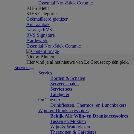
Essential Non-Stick Ceramic
KIES Kleur
KIES Categorie
Geëmailleerd gietijzer
Anti-aanbak
3-Laags RVS
RVS Signature
Aardewerk
Essential Non-Stick Ceramic
Nieuw Binnen
Hier vind je al het nieuws van Le Creuset op één plek.
Servies
Servies
Borden & Schalen
Serveerschalen
Servies sets
Tafelgerei
On The Go
Drinkflessen, Thermos- en Lunchbekers
Wijn- en Drankaccessoires
Bekijk Alle Wijn- en Drankaccessoires
Tassen en Mokken
Wijn- & Waterglazen
Theepotten & Cafetières