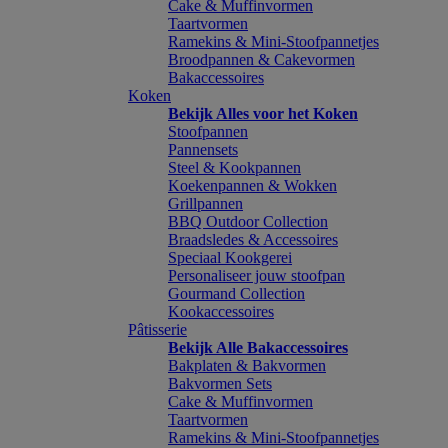
Cake & Muffinvormen
Taartvormen
Ramekins & Mini-Stoofpannetjes
Broodpannen & Cakevormen
Bakaccessoires
Koken
Bekijk Alles voor het Koken
Stoofpannen
Pannensets
Steel & Kookpannen
Koekenpannen & Wokken
Grillpannen
BBQ Outdoor Collection
Braadsledes & Accessoires
Speciaal Kookgerei
Personaliseer jouw stoofpan
Gourmand Collection
Kookaccessoires
Pâtisserie
Bekijk Alle Bakaccessoires
Bakplaten & Bakvormen
Bakvormen Sets
Cake & Muffinvormen
Taartvormen
Ramekins & Mini-Stoofpannetjes