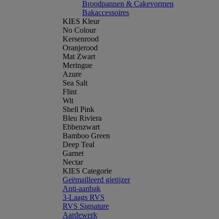
Broodpannen & Cakevormen
Bakaccessoires
KIES Kleur
No Colour
Kersenrood
Oranjerood
Mat Zwart
Meringue
Azure
Sea Salt
Flint
Wit
Shell Pink
Bleu Riviera
Ebbenzwart
Bamboo Green
Deep Teal
Garnet
Nectar
KIES Categorie
Geëmailleerd gietijzer
Anti-aanbak
3-Laags RVS
RVS Signature
Aardewerk