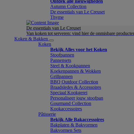
Ontdek alle nieuwigheden
Autumn Collection
De essentials van Le Creuset
Thyme
De essentials van Le Creuset
Van koken tot serveren: vind hier de onmisbare product
Koken & Bakken
Koken
Bekijk Alles voor het Koken
Stoofpannen
Pannensets
Steel & Kookpannen
Koekenpannen & Wokken
Grillpannen
BBQ Outdoor Collection
Braadsledes & Accessoires
Speciaal Kookgerei
Personaliseer jouw stoofpan
Gourmand Collection
Kookaccessoires
Pâtisserie
Bekijk Alle Bakaccessoires
Bakplaten & Bakvormen
Bakvormen Sets