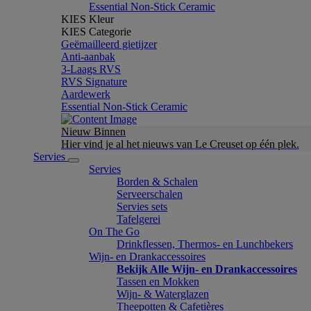
Essential Non-Stick Ceramic
KIES Kleur
KIES Categorie
Geëmailleerd gietijzer
Anti-aanbak
3-Laags RVS
RVS Signature
Aardewerk
Essential Non-Stick Ceramic
Nieuw Binnen
Hier vind je al het nieuws van Le Creuset op één plek.
Servies
Servies
Borden & Schalen
Serveerschalen
Servies sets
Tafelgerei
On The Go
Drinkflessen, Thermos- en Lunchbekers
Wijn- en Drankaccessoires
Bekijk Alle Wijn- en Drankaccessoires
Tassen en Mokken
Wijn- & Waterglazen
Theepotten & Cafetières