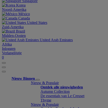
Singapore
Korea
Noord-Amerika
México
Canada
United States
Zuid-Amerika
Brazil
Midden-Oosten
United Arab Emirates
Afrika
Inloggen
Verlanglijstje
0
Nieuw Binnen
Nieuw & Populair
Ontdek alle nieuwigheden
Autumn Collection
De essentials van Le Creuset
Thyme
Nieuw & Populair