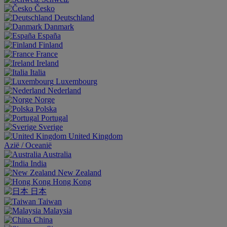
Česko
Deutschland
Danmark
España
Finland
France
Ireland
Italia
Luxembourg
Nederland
Norge
Polska
Portugal
Sverige
United Kingdom
Aziё / Oceaniё
Australia
India
New Zealand
Hong Kong
日本
Taiwan
Malaysia
China