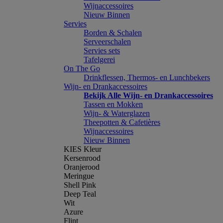
Wijnaccessoires
Nieuw Binnen
Servies
Borden & Schalen
Serveerschalen
Servies sets
Tafelgerei
On The Go
Drinkflessen, Thermos- en Lunchbekers
Wijn- en Drankaccessoires
Bekijk Alle Wijn- en Drankaccessoires
Tassen en Mokken
Wijn- & Waterglazen
Theepotten & Cafetières
Wijnaccessoires
Nieuw Binnen
KIES Kleur
Kersenrood
Oranjerood
Meringue
Shell Pink
Deep Teal
Wit
Azure
Flint