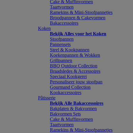
Cake & Muffinvormen
Taartvormen
Ramekins & Mini-Stoofpannetjes
Broodpannen & Cakevormen
Bakaccessoires
Koken
Bekijk Alles voor het Koken
Stoofpannen
Pannensets
Steel & Kookpannen
Koekenpannen & Wokken
Grillpannen
BBQ Outdoor Collection
Braadsledes & Accessoires
Speciaal Kookgerei
Personaliseer jouw stoofpan
Gourmand Collection
Kookaccessoires
Pâtisserie
Bekijk Alle Bakaccessoires
Bakplaten & Bakvormen
Bakvormen Sets
Cake & Muffinvormen
Taartvormen
Ramekins & Mini-Stoofpannetjes