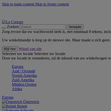
Skip to main content
Skip to footer content
Zomerse buitenmomenten met de BBQ Outdoor Collectie & Thy
De essentials van Le Creuset -
Ontdek Nu
Nieuwsbrieven: Registreer en bespaar 10%! -
Schrijf je nu in
Zoeken
Verwijder
Zorg ervoor dat uw wachtwoord sterk is, met minimaal 8 tekens, inclus
Uw winkelmandje is leeg op de nieuwe site. Maar maakt u zich geen
Wissel van site
Blijf hier
Selecteer uw locatie
Selecteer uw locatie
Door uw locatie te veranderen, zal de inhoud van uw winkelwagen wo
Europa
Aziё / Oceaniё
Noord-Amerika
Zuid-Amerika
Midden-Oosten
Afrika
Europa
Österreich
België
Schweiz