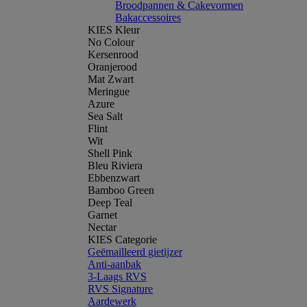
Broodpannen & Cakevormen
Bakaccessoires
KIES Kleur
No Colour
Kersenrood
Oranjerood
Mat Zwart
Meringue
Azure
Sea Salt
Flint
Wit
Shell Pink
Bleu Riviera
Ebbenzwart
Bamboo Green
Deep Teal
Garnet
Nectar
KIES Categorie
Geëmailleerd gietijzer
Anti-aanbak
3-Laags RVS
RVS Signature
Aardewerk