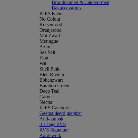
Broodpannen & Cakevormen
Bakaccessoires
KIES Kleur
No Colour
Kersenrood
Oranjerood
Mat Zwart
Meringue
Azure
Sea Salt
Flint
Wit
Shell Pink
Bleu Riviera
Ebbenzwart
Bamboo Green
Deep Teal
Garnet
Nectar
KIES Categorie
Geëmailleerd gietijzer
Anti-aanbak
3-Laags RVS
RVS Signature
Aardewerk