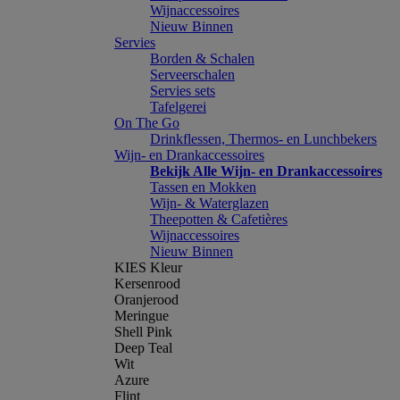
Wijnaccessoires
Nieuw Binnen
Servies
Borden & Schalen
Serveerschalen
Servies sets
Tafelgerei
On The Go
Drinkflessen, Thermos- en Lunchbekers
Wijn- en Drankaccessoires
Bekijk Alle Wijn- en Drankaccessoires
Tassen en Mokken
Wijn- & Waterglazen
Theepotten & Cafetières
Wijnaccessoires
Nieuw Binnen
KIES Kleur
Kersenrood
Oranjerood
Meringue
Shell Pink
Deep Teal
Wit
Azure
Flint