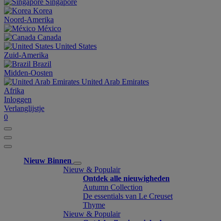
Singapore
Korea
Noord-Amerika
México
Canada
United States
Zuid-Amerika
Brazil
Midden-Oosten
United Arab Emirates
Afrika
Inloggen
Verlanglijstje
0
Nieuw Binnen
Nieuw & Populair
Ontdek alle nieuwigheden
Autumn Collection
De essentials van Le Creuset
Thyme
Nieuw & Populair