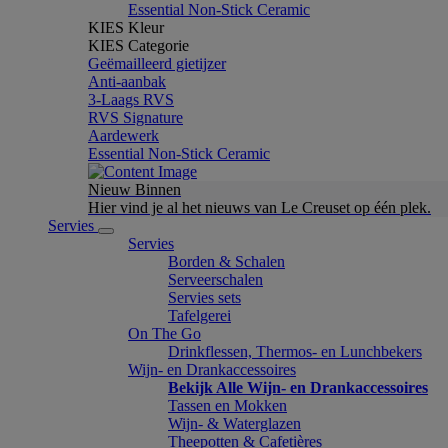
Essential Non-Stick Ceramic
KIES Kleur
KIES Categorie
Geëmailleerd gietijzer
Anti-aanbak
3-Laags RVS
RVS Signature
Aardewerk
Essential Non-Stick Ceramic
Nieuw Binnen
Hier vind je al het nieuws van Le Creuset op één plek.
Servies
Servies
Borden & Schalen
Serveerschalen
Servies sets
Tafelgerei
On The Go
Drinkflessen, Thermos- en Lunchbekers
Wijn- en Drankaccessoires
Bekijk Alle Wijn- en Drankaccessoires
Tassen en Mokken
Wijn- & Waterglazen
Theepotten & Cafetières