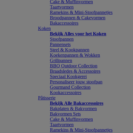
Cake & Muffinvormen
Taartvormen
Ramekins & Mini-Stoofpannetjes
Broodpannen & Cakevormen
Bakaccessoires
Koken
Bekijk Alles voor het Koken
Stoofpannen
Pannensets
Steel & Kookpannen
Koekenpannen & Wokken
Grillpannen
BBQ Outdoor Collection
Braadsledes & Accessoires
Speciaal Kookgerei
Personaliseer jouw stoofpan
Gourmand Collection
Kookaccessoires
Pâtisserie
Bekijk Alle Bakaccessoires
Bakplaten & Bakvormen
Bakvormen Sets
Cake & Muffinvormen
Taartvormen
Ramekins & Mini-Stoofpannetjes