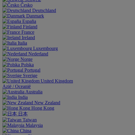
Česko
Deutschland
Danmark
España
Finland
France
Ireland
Italia
Luxembourg
Nederland
Norge
Polska
Portugal
Sverige
United Kingdom
Aziё / Oceaniё
Australia
India
New Zealand
Hong Kong
日本
Taiwan
Malaysia
China