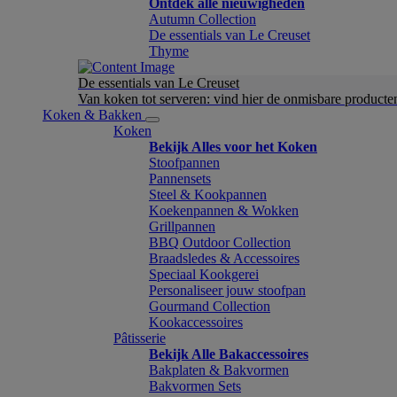
Ontdek alle nieuwigheden
Autumn Collection
De essentials van Le Creuset
Thyme
De essentials van Le Creuset
Van koken tot serveren: vind hier de onmisbare product
Koken & Bakken
Koken
Bekijk Alles voor het Koken
Stoofpannen
Pannensets
Steel & Kookpannen
Koekenpannen & Wokken
Grillpannen
BBQ Outdoor Collection
Braadsledes & Accessoires
Speciaal Kookgerei
Personaliseer jouw stoofpan
Gourmand Collection
Kookaccessoires
Pâtisserie
Bekijk Alle Bakaccessoires
Bakplaten & Bakvormen
Bakvormen Sets