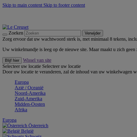
Skip to main content
Skip to footer content
Zomerse buitenmomenten met de BBQ Outdoor Collectie & Thy
De essentials van Le Creuset -
Ontdek Nu
Nieuwsbrieven: Registreer en bespaar 10%! -
Schrijf je nu in
Zoeken
Verwijder
Zorg ervoor dat uw wachtwoord sterk is, met minimaal 8 tekens, inclus
Uw winkelmandje is leeg op de nieuwe site. Maar maakt u zich geen
Wissel van site
Blijf hier
Selecteer uw locatie
Selecteer uw locatie
Door uw locatie te veranderen, zal de inhoud van uw winkelwagen wo
Europa
Aziё / Oceaniё
Noord-Amerika
Zuid-Amerika
Midden-Oosten
Afrika
Europa
Österreich
België
Schweiz