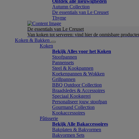
Ontdek alle nieuwigheden
Autumn Collection
De essentials van Le Creuset
Thyme
De essentials van Le Creuset
Van koken tot serveren: vind hier de onmisbare product
Koken & Bakken
Koken
Bekijk Alles voor het Koken
Stoofpannen
Pannensets
Steel & Kookpannen
Koekenpannen & Wokken
Grillpannen
BBQ Outdoor Collection
Braadsledes & Accessoires
Speciaal Kookgerei
Personaliseer jouw stoofpan
Gourmand Collection
Kookaccessoires
Pâtisserie
Bekijk Alle Bakaccessoires
Bakplaten & Bakvormen
Bakvormen Sets