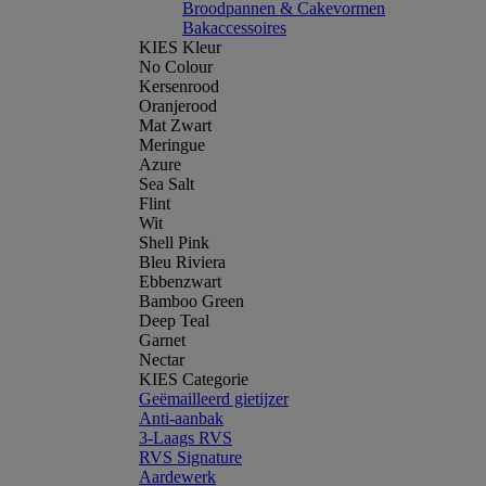
Broodpannen & Cakevormen
Bakaccessoires
KIES Kleur
No Colour
Kersenrood
Oranjerood
Mat Zwart
Meringue
Azure
Sea Salt
Flint
Wit
Shell Pink
Bleu Riviera
Ebbenzwart
Bamboo Green
Deep Teal
Garnet
Nectar
KIES Categorie
Geëmailleerd gietijzer
Anti-aanbak
3-Laags RVS
RVS Signature
Aardewerk