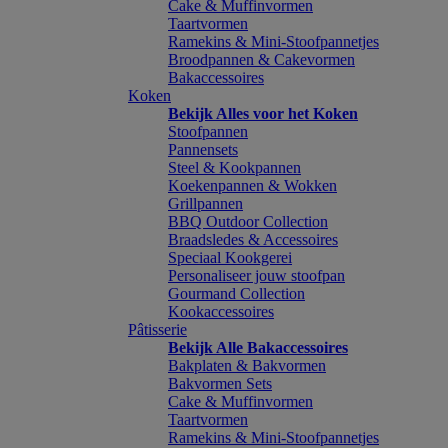
Cake & Muffinvormen
Taartvormen
Ramekins & Mini-Stoofpannetjes
Broodpannen & Cakevormen
Bakaccessoires
Koken
Bekijk Alles voor het Koken
Stoofpannen
Pannensets
Steel & Kookpannen
Koekenpannen & Wokken
Grillpannen
BBQ Outdoor Collection
Braadsledes & Accessoires
Speciaal Kookgerei
Personaliseer jouw stoofpan
Gourmand Collection
Kookaccessoires
Pâtisserie
Bekijk Alle Bakaccessoires
Bakplaten & Bakvormen
Bakvormen Sets
Cake & Muffinvormen
Taartvormen
Ramekins & Mini-Stoofpannetjes