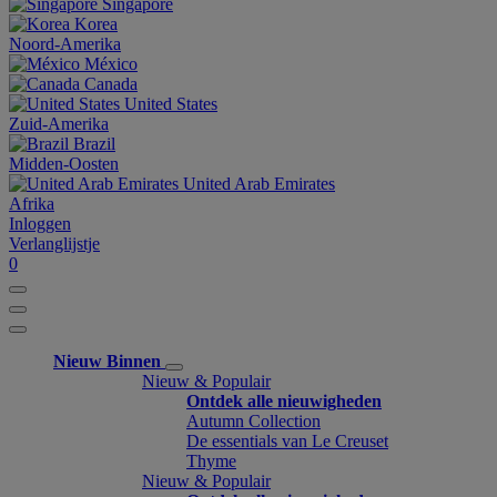
Singapore
Korea
Noord-Amerika
México
Canada
United States
Zuid-Amerika
Brazil
Midden-Oosten
United Arab Emirates
Afrika
Inloggen
Verlanglijstje
0
Nieuw Binnen
Nieuw & Populair
Ontdek alle nieuwigheden
Autumn Collection
De essentials van Le Creuset
Thyme
Nieuw & Populair