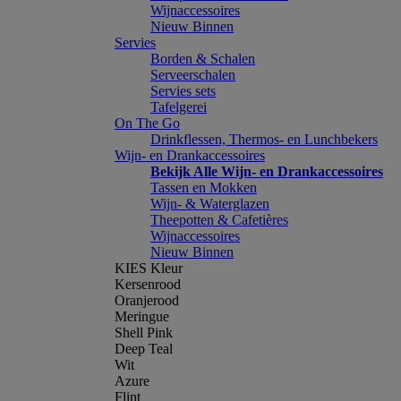
Wijnaccessoires
Nieuw Binnen
Servies
Borden & Schalen
Serveerschalen
Servies sets
Tafelgerei
On The Go
Drinkflessen, Thermos- en Lunchbekers
Wijn- en Drankaccessoires
Bekijk Alle Wijn- en Drankaccessoires
Tassen en Mokken
Wijn- & Waterglazen
Theepotten & Cafetières
Wijnaccessoires
Nieuw Binnen
KIES Kleur
Kersenrood
Oranjerood
Meringue
Shell Pink
Deep Teal
Wit
Azure
Flint