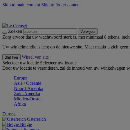
Skip to main content
Skip to footer content
Zomerse buitenmomenten met de BBQ Outdoor Collectie & Thy
De essentials van Le Creuset -
Ontdek Nu
Nieuwsbrieven: Registreer en bespaar 10%! -
Schrijf je nu in
Zoeken
Verwijder
Zorg ervoor dat uw wachtwoord sterk is, met minimaal 8 tekens, inclus
Uw winkelmandje is leeg op de nieuwe site. Maar maakt u zich geen
Wissel van site
Blijf hier
Selecteer uw locatie
Selecteer uw locatie
Door uw locatie te veranderen, zal de inhoud van uw winkelwagen wo
Europa
Aziё / Oceaniё
Noord-Amerika
Zuid-Amerika
Midden-Oosten
Afrika
Europa
Österreich
België
Schweiz