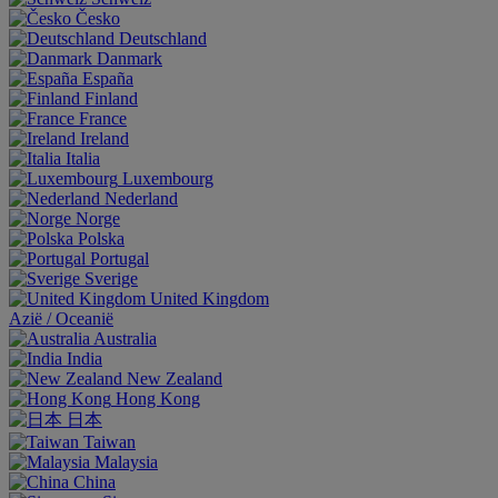
Česko
Deutschland
Danmark
España
Finland
France
Ireland
Italia
Luxembourg
Nederland
Norge
Polska
Portugal
Sverige
United Kingdom
Aziё / Oceaniё
Australia
India
New Zealand
Hong Kong
日本
Taiwan
Malaysia
China