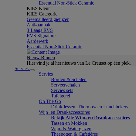
Essential Non-Stick Ceramic
KIES Kleur
KIES Categorie
Geëmailleerd gietijzer
Anti-aanbak
3-Laags RVS
RVS Signature
Aardewerk
Essential Non-Stick Ceramic
Nieuw Binnen
Hier vind je al het nieuws van Le Creuset op één plek.
Servies
Servies
Borden & Schalen
Serveerschalen
Servies sets
Tafelgerei
On The Go
Drinkflessen, Thermos- en Lunchbekers
Wijn- en Drankaccessoires
Bekijk Alle Wijn- en Drankaccessoires
Tassen en Mokken
Wijn- & Waterglazen
Theepotten & Cafetières