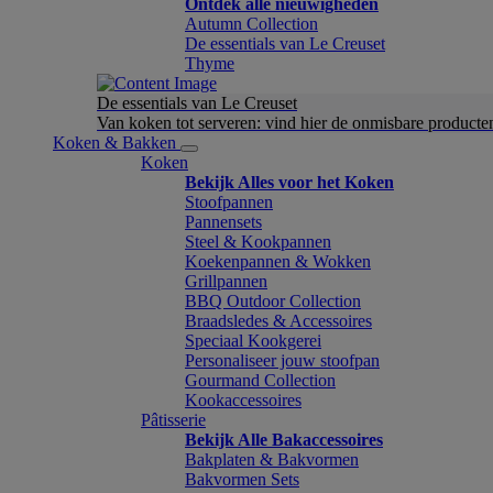
Ontdek alle nieuwigheden
Autumn Collection
De essentials van Le Creuset
Thyme
De essentials van Le Creuset
Van koken tot serveren: vind hier de onmisbare product
Koken & Bakken
Koken
Bekijk Alles voor het Koken
Stoofpannen
Pannensets
Steel & Kookpannen
Koekenpannen & Wokken
Grillpannen
BBQ Outdoor Collection
Braadsledes & Accessoires
Speciaal Kookgerei
Personaliseer jouw stoofpan
Gourmand Collection
Kookaccessoires
Pâtisserie
Bekijk Alle Bakaccessoires
Bakplaten & Bakvormen
Bakvormen Sets