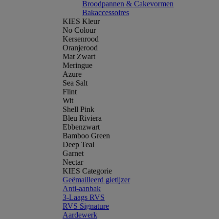
Broodpannen & Cakevormen
Bakaccessoires
KIES Kleur
No Colour
Kersenrood
Oranjerood
Mat Zwart
Meringue
Azure
Sea Salt
Flint
Wit
Shell Pink
Bleu Riviera
Ebbenzwart
Bamboo Green
Deep Teal
Garnet
Nectar
KIES Categorie
Geëmailleerd gietijzer
Anti-aanbak
3-Laags RVS
RVS Signature
Aardewerk