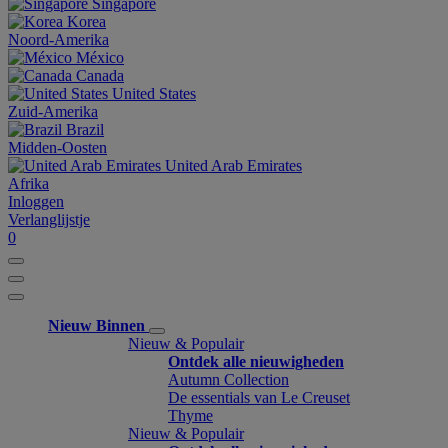
Singapore
Korea
Noord-Amerika
México
Canada
United States
Zuid-Amerika
Brazil
Midden-Oosten
United Arab Emirates
Afrika
Inloggen
Verlanglijstje
0
Nieuw Binnen
Nieuw & Populair
Ontdek alle nieuwigheden
Autumn Collection
De essentials van Le Creuset
Thyme
Nieuw & Populair