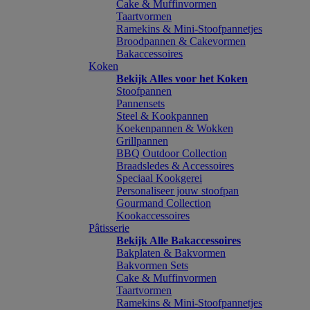
Cake & Muffinvormen
Taartvormen
Ramekins & Mini-Stoofpannetjes
Broodpannen & Cakevormen
Bakaccessoires
Koken
Bekijk Alles voor het Koken
Stoofpannen
Pannensets
Steel & Kookpannen
Koekenpannen & Wokken
Grillpannen
BBQ Outdoor Collection
Braadsledes & Accessoires
Speciaal Kookgerei
Personaliseer jouw stoofpan
Gourmand Collection
Kookaccessoires
Pâtisserie
Bekijk Alle Bakaccessoires
Bakplaten & Bakvormen
Bakvormen Sets
Cake & Muffinvormen
Taartvormen
Ramekins & Mini-Stoofpannetjes