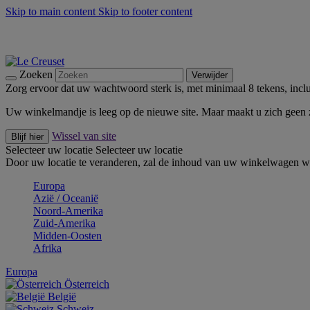
Skip to main content
Skip to footer content
Zomerse buitenmomenten met de BBQ Outdoor Collectie & Thy
De essentials van Le Creuset -
Ontdek Nu
Nieuwsbrieven: Registreer en bespaar 10%! -
Schrijf je nu in
Zoeken
Verwijder
Zorg ervoor dat uw wachtwoord sterk is, met minimaal 8 tekens, inclus
Uw winkelmandje is leeg op de nieuwe site. Maar maakt u zich geen
Wissel van site
Blijf hier
Selecteer uw locatie
Selecteer uw locatie
Door uw locatie te veranderen, zal de inhoud van uw winkelwagen wo
Europa
Aziё / Oceaniё
Noord-Amerika
Zuid-Amerika
Midden-Oosten
Afrika
Europa
Österreich
België
Schweiz