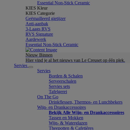
Essential Non-Stick Ceramic
KIES Kleur
KIES Categorie
Geëmailleerd gietijzer
Anti-aanbak
3-Laags RVS
RVS Signature
Aardewerk
Essential Non-Stick Ceramic
Nieuw Binnen
Hier vind je al het nieuws van Le Creuset op één plek.
Servies
Servies
Borden & Schalen
Serveerschalen
Servies sets
Tafelgerei
On The Go
Drinkflessen, Thermos- en Lunchbekers
Wijn- en Drankaccessoires
Bekijk Alle Wijn- en Drankaccessoires
Tassen en Mokken
Wijn- & Waterglazen
Theepotten & Cafetières