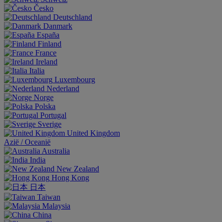
Česko
Deutschland
Danmark
España
Finland
France
Ireland
Italia
Luxembourg
Nederland
Norge
Polska
Portugal
Sverige
United Kingdom
Aziё / Oceaniё
Australia
India
New Zealand
Hong Kong
日本
Taiwan
Malaysia
China