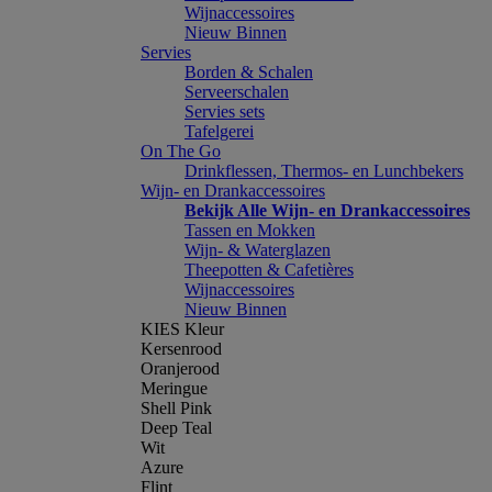
Wijnaccessoires
Nieuw Binnen
Servies
Borden & Schalen
Serveerschalen
Servies sets
Tafelgerei
On The Go
Drinkflessen, Thermos- en Lunchbekers
Wijn- en Drankaccessoires
Bekijk Alle Wijn- en Drankaccessoires
Tassen en Mokken
Wijn- & Waterglazen
Theepotten & Cafetières
Wijnaccessoires
Nieuw Binnen
KIES Kleur
Kersenrood
Oranjerood
Meringue
Shell Pink
Deep Teal
Wit
Azure
Flint