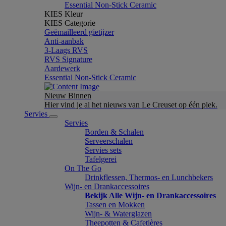
Essential Non-Stick Ceramic
KIES Kleur
KIES Categorie
Geëmailleerd gietijzer
Anti-aanbak
3-Laags RVS
RVS Signature
Aardewerk
Essential Non-Stick Ceramic
Nieuw Binnen
Hier vind je al het nieuws van Le Creuset op één plek.
Servies
Servies
Borden & Schalen
Serveerschalen
Servies sets
Tafelgerei
On The Go
Drinkflessen, Thermos- en Lunchbekers
Wijn- en Drankaccessoires
Bekijk Alle Wijn- en Drankaccessoires
Tassen en Mokken
Wijn- & Waterglazen
Theepotten & Cafetières