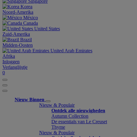
Singapore
Korea
Noord-Amerika
México
Canada
United States
Zuid-Amerika
Brazil
Midden-Oosten
United Arab Emirates
Afrika
Inloggen
Verlanglijstje
0
Nieuw Binnen
Nieuw & Populair
Ontdek alle nieuwigheden
Autumn Collection
De essentials van Le Creuset
Thyme
Nieuw & Populair