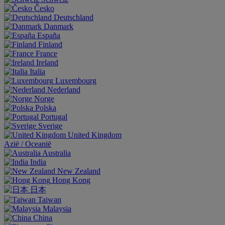
Česko
Deutschland
Danmark
España
Finland
France
Ireland
Italia
Luxembourg
Nederland
Norge
Polska
Portugal
Sverige
United Kingdom
Aziё / Oceaniё
Australia
India
New Zealand
Hong Kong
日本
Taiwan
Malaysia
China