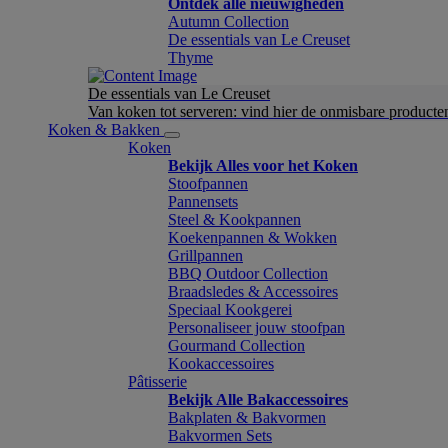
Ontdek alle nieuwigheden
Autumn Collection
De essentials van Le Creuset
Thyme
De essentials van Le Creuset
Van koken tot serveren: vind hier de onmisbare product
Koken & Bakken
Koken
Bekijk Alles voor het Koken
Stoofpannen
Pannensets
Steel & Kookpannen
Koekenpannen & Wokken
Grillpannen
BBQ Outdoor Collection
Braadsledes & Accessoires
Speciaal Kookgerei
Personaliseer jouw stoofpan
Gourmand Collection
Kookaccessoires
Pâtisserie
Bekijk Alle Bakaccessoires
Bakplaten & Bakvormen
Bakvormen Sets