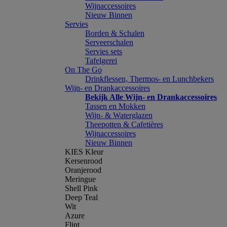
Wijnaccessoires
Nieuw Binnen
Servies
Borden & Schalen
Serveerschalen
Servies sets
Tafelgerei
On The Go
Drinkflessen, Thermos- en Lunchbekers
Wijn- en Drankaccessoires
Bekijk Alle Wijn- en Drankaccessoires
Tassen en Mokken
Wijn- & Waterglazen
Theepotten & Cafetières
Wijnaccessoires
Nieuw Binnen
KIES Kleur
Kersenrood
Oranjerood
Meringue
Shell Pink
Deep Teal
Wit
Azure
Flint