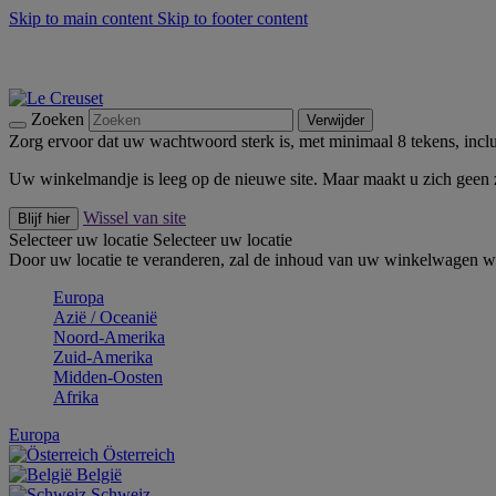
Skip to main content
Skip to footer content
Zomerse buitenmomenten met de BBQ Outdoor Collectie & Thy
De essentials van Le Creuset -
Ontdek Nu
Nieuwsbrieven: Registreer en bespaar 10%! -
Schrijf je nu in
Zoeken
Verwijder
Zorg ervoor dat uw wachtwoord sterk is, met minimaal 8 tekens, inclus
Uw winkelmandje is leeg op de nieuwe site. Maar maakt u zich geen
Wissel van site
Blijf hier
Selecteer uw locatie
Selecteer uw locatie
Door uw locatie te veranderen, zal de inhoud van uw winkelwagen wo
Europa
Aziё / Oceaniё
Noord-Amerika
Zuid-Amerika
Midden-Oosten
Afrika
Europa
Österreich
België
Schweiz