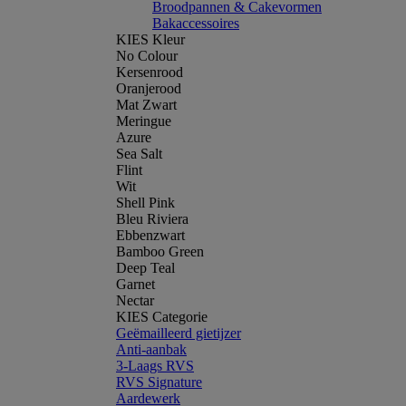
Broodpannen & Cakevormen
Bakaccessoires
KIES Kleur
No Colour
Kersenrood
Oranjerood
Mat Zwart
Meringue
Azure
Sea Salt
Flint
Wit
Shell Pink
Bleu Riviera
Ebbenzwart
Bamboo Green
Deep Teal
Garnet
Nectar
KIES Categorie
Geëmailleerd gietijzer
Anti-aanbak
3-Laags RVS
RVS Signature
Aardewerk