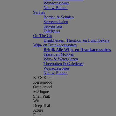
Wijnaccessoires
Nieuw Binnen
Servies
Borden & Schalen
Serveerschalen
Servies sets
Tafelgerei
On The Go
Drinkflessen, Thermos- en Lunchbekers
Wijn- en Drankaccessoires
Bekijk Alle Wijn- en Drankaccessoires
Tassen en Mokken
Wijn- & Waterglazen
Theepotten & Cafetières
Wijnaccessoires
Nieuw Binnen
KIES Kleur
Kersenrood
Oranjerood
Meringue
Shell Pink
Wit
Deep Teal
Azure
Flint