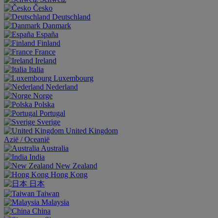
Česko
Deutschland
Danmark
España
Finland
France
Ireland
Italia
Luxembourg
Nederland
Norge
Polska
Portugal
Sverige
United Kingdom
Aziё / Oceaniё
Australia
India
New Zealand
Hong Kong
日本
Taiwan
Malaysia
China