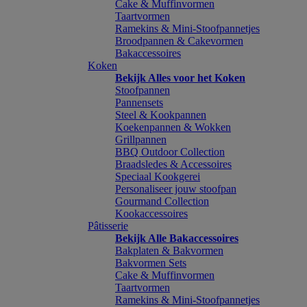
Cake & Muffinvormen
Taartvormen
Ramekins & Mini-Stoofpannetjes
Broodpannen & Cakevormen
Bakaccessoires
Koken
Bekijk Alles voor het Koken
Stoofpannen
Pannensets
Steel & Kookpannen
Koekenpannen & Wokken
Grillpannen
BBQ Outdoor Collection
Braadsledes & Accessoires
Speciaal Kookgerei
Personaliseer jouw stoofpan
Gourmand Collection
Kookaccessoires
Pâtisserie
Bekijk Alle Bakaccessoires
Bakplaten & Bakvormen
Bakvormen Sets
Cake & Muffinvormen
Taartvormen
Ramekins & Mini-Stoofpannetjes