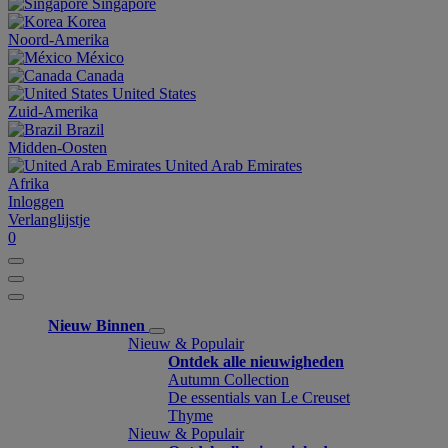
Singapore
Korea
Noord-Amerika
México
Canada
United States
Zuid-Amerika
Brazil
Midden-Oosten
United Arab Emirates
Afrika
Inloggen
Verlanglijstje
0
Nieuw Binnen
Nieuw & Populair
Ontdek alle nieuwigheden
Autumn Collection
De essentials van Le Creuset
Thyme
Nieuw & Populair