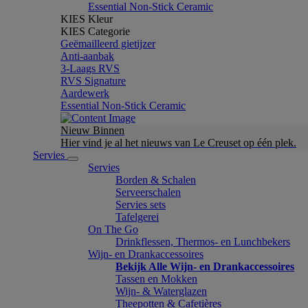
Essential Non-Stick Ceramic
KIES Kleur
KIES Categorie
Geëmailleerd gietijzer
Anti-aanbak
3-Laags RVS
RVS Signature
Aardewerk
Essential Non-Stick Ceramic
Nieuw Binnen
Hier vind je al het nieuws van Le Creuset op één plek.
Servies
Servies
Borden & Schalen
Serveerschalen
Servies sets
Tafelgerei
On The Go
Drinkflessen, Thermos- en Lunchbekers
Wijn- en Drankaccessoires
Bekijk Alle Wijn- en Drankaccessoires
Tassen en Mokken
Wijn- & Waterglazen
Theepotten & Cafetières