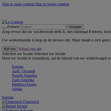
Skip to main content
Skip to footer content
Zomerse buitenmomenten met de BBQ Outdoor Collectie & Thy
De essentials van Le Creuset -
Ontdek Nu
Nieuwsbrieven: Registreer en bespaar 10%! -
Schrijf je nu in
Zoeken
Verwijder
Zorg ervoor dat uw wachtwoord sterk is, met minimaal 8 tekens, inclus
Uw winkelmandje is leeg op de nieuwe site. Maar maakt u zich geen
Wissel van site
Blijf hier
Selecteer uw locatie
Selecteer uw locatie
Door uw locatie te veranderen, zal de inhoud van uw winkelwagen wo
Europa
Aziё / Oceaniё
Noord-Amerika
Zuid-Amerika
Midden-Oosten
Afrika
Europa
Österreich
België
Schweiz