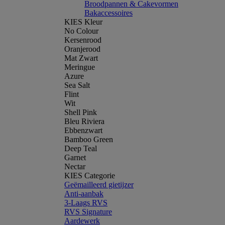
Broodpannen & Cakevormen
Bakaccessoires
KIES Kleur
No Colour
Kersenrood
Oranjerood
Mat Zwart
Meringue
Azure
Sea Salt
Flint
Wit
Shell Pink
Bleu Riviera
Ebbenzwart
Bamboo Green
Deep Teal
Garnet
Nectar
KIES Categorie
Geëmailleerd gietijzer
Anti-aanbak
3-Laags RVS
RVS Signature
Aardewerk