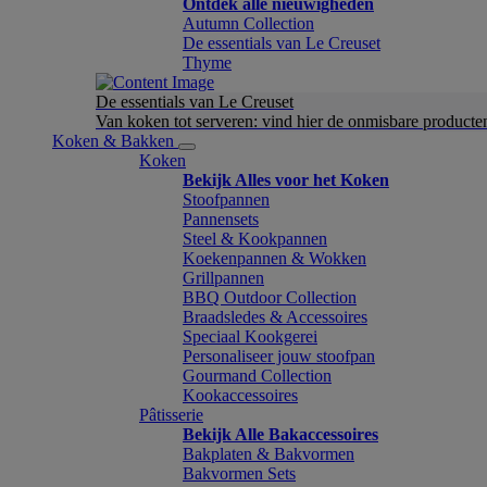
Ontdek alle nieuwigheden
Autumn Collection
De essentials van Le Creuset
Thyme
De essentials van Le Creuset
Van koken tot serveren: vind hier de onmisbare product
Koken & Bakken
Koken
Bekijk Alles voor het Koken
Stoofpannen
Pannensets
Steel & Kookpannen
Koekenpannen & Wokken
Grillpannen
BBQ Outdoor Collection
Braadsledes & Accessoires
Speciaal Kookgerei
Personaliseer jouw stoofpan
Gourmand Collection
Kookaccessoires
Pâtisserie
Bekijk Alle Bakaccessoires
Bakplaten & Bakvormen
Bakvormen Sets