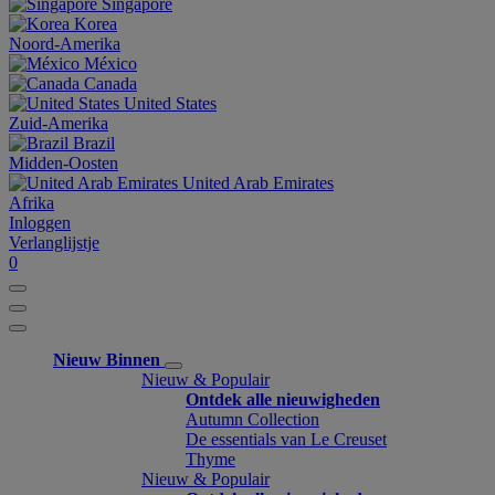
Singapore
Korea
Noord-Amerika
México
Canada
United States
Zuid-Amerika
Brazil
Midden-Oosten
United Arab Emirates
Afrika
Inloggen
Verlanglijstje
0
Nieuw Binnen
Nieuw & Populair
Ontdek alle nieuwigheden
Autumn Collection
De essentials van Le Creuset
Thyme
Nieuw & Populair