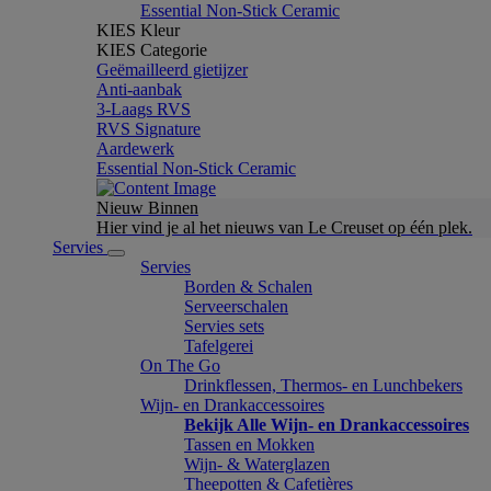
Essential Non-Stick Ceramic
KIES Kleur
KIES Categorie
Geëmailleerd gietijzer
Anti-aanbak
3-Laags RVS
RVS Signature
Aardewerk
Essential Non-Stick Ceramic
Nieuw Binnen
Hier vind je al het nieuws van Le Creuset op één plek.
Servies
Servies
Borden & Schalen
Serveerschalen
Servies sets
Tafelgerei
On The Go
Drinkflessen, Thermos- en Lunchbekers
Wijn- en Drankaccessoires
Bekijk Alle Wijn- en Drankaccessoires
Tassen en Mokken
Wijn- & Waterglazen
Theepotten & Cafetières