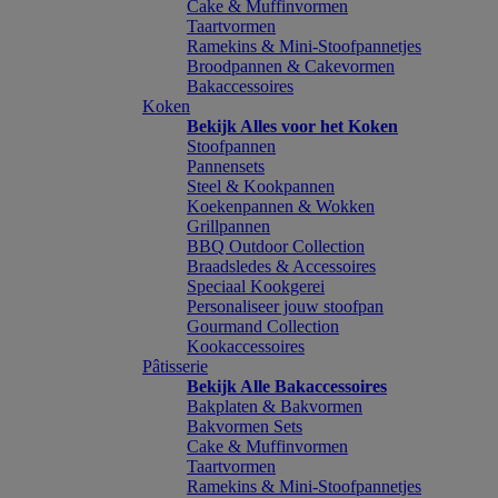
Cake & Muffinvormen
Taartvormen
Ramekins & Mini-Stoofpannetjes
Broodpannen & Cakevormen
Bakaccessoires
Koken
Bekijk Alles voor het Koken
Stoofpannen
Pannensets
Steel & Kookpannen
Koekenpannen & Wokken
Grillpannen
BBQ Outdoor Collection
Braadsledes & Accessoires
Speciaal Kookgerei
Personaliseer jouw stoofpan
Gourmand Collection
Kookaccessoires
Pâtisserie
Bekijk Alle Bakaccessoires
Bakplaten & Bakvormen
Bakvormen Sets
Cake & Muffinvormen
Taartvormen
Ramekins & Mini-Stoofpannetjes