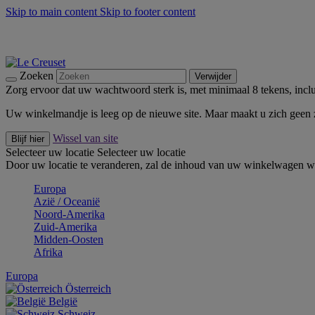
Skip to main content
Skip to footer content
Zomerse buitenmomenten met de BBQ Outdoor Collectie & Thy
De essentials van Le Creuset -
Ontdek Nu
Nieuwsbrieven: Registreer en bespaar 10%! -
Schrijf je nu in
Zoeken
Verwijder
Zorg ervoor dat uw wachtwoord sterk is, met minimaal 8 tekens, inclus
Uw winkelmandje is leeg op de nieuwe site. Maar maakt u zich geen
Wissel van site
Blijf hier
Selecteer uw locatie
Selecteer uw locatie
Door uw locatie te veranderen, zal de inhoud van uw winkelwagen wo
Europa
Aziё / Oceaniё
Noord-Amerika
Zuid-Amerika
Midden-Oosten
Afrika
Europa
Österreich
België
Schweiz