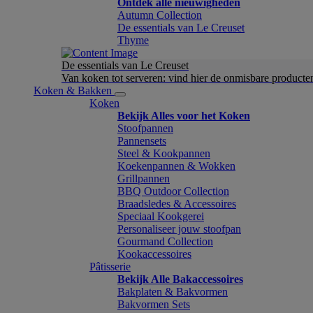
Ontdek alle nieuwigheden
Autumn Collection
De essentials van Le Creuset
Thyme
De essentials van Le Creuset
Van koken tot serveren: vind hier de onmisbare product
Koken & Bakken
Koken
Bekijk Alles voor het Koken
Stoofpannen
Pannensets
Steel & Kookpannen
Koekenpannen & Wokken
Grillpannen
BBQ Outdoor Collection
Braadsledes & Accessoires
Speciaal Kookgerei
Personaliseer jouw stoofpan
Gourmand Collection
Kookaccessoires
Pâtisserie
Bekijk Alle Bakaccessoires
Bakplaten & Bakvormen
Bakvormen Sets