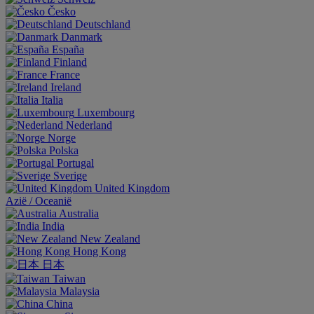
Česko
Deutschland
Danmark
España
Finland
France
Ireland
Italia
Luxembourg
Nederland
Norge
Polska
Portugal
Sverige
United Kingdom
Aziё / Oceaniё
Australia
India
New Zealand
Hong Kong
日本
Taiwan
Malaysia
China