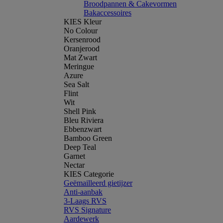
Broodpannen & Cakevormen
Bakaccessoires
KIES Kleur
No Colour
Kersenrood
Oranjerood
Mat Zwart
Meringue
Azure
Sea Salt
Flint
Wit
Shell Pink
Bleu Riviera
Ebbenzwart
Bamboo Green
Deep Teal
Garnet
Nectar
KIES Categorie
Geëmailleerd gietijzer
Anti-aanbak
3-Laags RVS
RVS Signature
Aardewerk