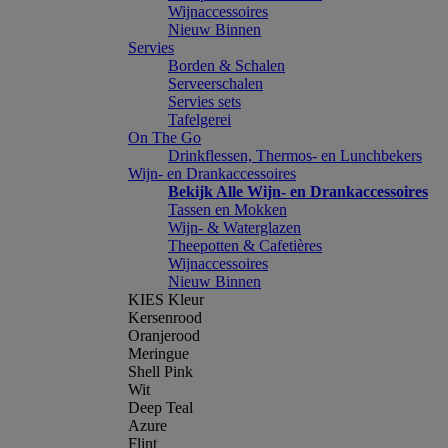
Wijnaccessoires
Nieuw Binnen
Servies
Borden & Schalen
Serveerschalen
Servies sets
Tafelgerei
On The Go
Drinkflessen, Thermos- en Lunchbekers
Wijn- en Drankaccessoires
Bekijk Alle Wijn- en Drankaccessoires
Tassen en Mokken
Wijn- & Waterglazen
Theepotten & Cafetières
Wijnaccessoires
Nieuw Binnen
KIES Kleur
Kersenrood
Oranjerood
Meringue
Shell Pink
Wit
Deep Teal
Azure
Flint