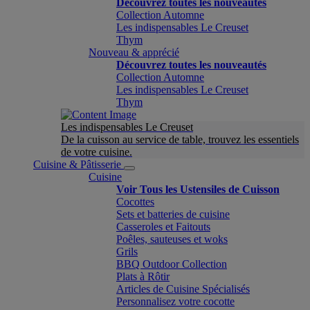
Découvrez toutes les nouveautés
Collection Automne
Les indispensables Le Creuset
Thym
Nouveau & apprécié
Découvrez toutes les nouveautés
Collection Automne
Les indispensables Le Creuset
Thym
Les indispensables Le Creuset
De la cuisson au service de table, trouvez les essentiels
de votre cuisine.
Cuisine & Pâtisserie
Cuisine
Voir Tous les Ustensiles de Cuisson
Cocottes
Sets et batteries de cuisine
Casseroles et Faitouts
Poêles, sauteuses et woks
Grils
BBQ Outdoor Collection
Plats à Rôtir
Articles de Cuisine Spécialisés
Personnalisez votre cocotte