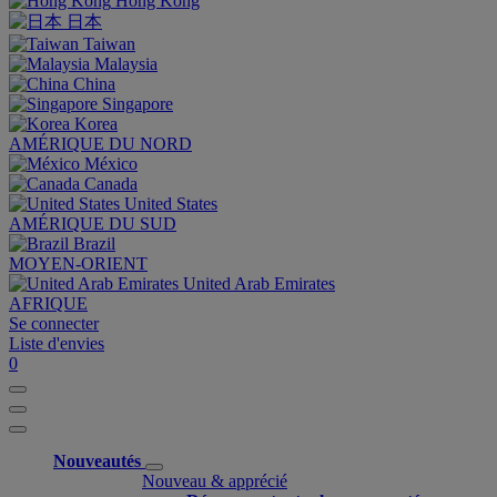
Hong Kong
日本
Taiwan
Malaysia
China
Singapore
Korea
AMÉRIQUE DU NORD
México
Canada
United States
AMÉRIQUE DU SUD
Brazil
MOYEN-ORIENT
United Arab Emirates
AFRIQUE
Se connecter
Liste d'envies
0
Nouveautés
Nouveau & apprécié