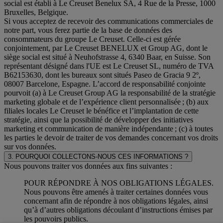
social est établi à Le Creuset Benelux SA, 4 Rue de la Presse, 1000
Bruxelles, Belgique.
Si vous acceptez de recevoir des communications commerciales de
notre part, vous ferez partie de la base de données des
consommateurs du groupe Le Creuset. Celle-ci est gérée
conjointement, par Le Creuset BENELUX et Group AG, dont le
siège social est situé à Neuhofstrasse 4, 6340 Baar, en Suisse. Son
représentant désigné dans l'UE est Le Creuset SL, numéro de TVA
B62153630, dont les bureaux sont situés Paseo de Gracia 9 2º,
08007 Barcelone, Espagne. L’accord de responsabilité conjointe
pourvoit (a) à Le Creuset Group AG la responsabilité de la stratégie
marketing globale et de l’expérience client personnalisée ; (b) aux
filiales locales Le Creuset le bénéfice et l’implantation de cette
stratégie, ainsi que la possibilité de développer des initiatives
marketing et communication de manière indépendante ; (c) à toutes
les parties le devoir de traiter de vos demandes concernant vos droits
sur vos données.
3. POURQUOI COLLECTONS-NOUS CES INFORMATIONS ?
Nous pouvons traiter vos données aux fins suivantes :
POUR RÉPONDRE À NOS OBLIGATIONS LÉGALES.
Nous pouvons être amenés à traiter certaines données vous
concernant afin de répondre à nos obligations légales, ainsi
qu’à d’autres obligations découlant d’instructions émises par
les pouvoirs publics.