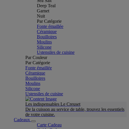
Sea Salt
Deep Teal
Garnet
Nuit
Par Catégorie
Fonte émaillée
Céramique
Bouilloires
Moulins
Silicone
Ustensiles de cuisine
Par Couleur
Par Catégorie
Fonte émaillée
Céramique
Bouilloires
Moulins
Silicone
Ustensiles de cuisine
Les indispensables Le Creuset
De la cuisson au service de table, trouvez les essentiels
de votre cuisine.
Cadeaux
Carte Cadeau