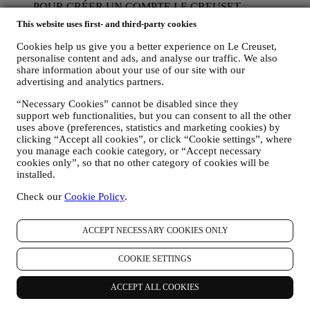
POUR CRÉER UN COMPTE LE CREUSET.
Nous utiliserons vos données pour créer un compte Le
This website uses first- and third-party cookies
Creuset, qui vous donnera accès à une série d’avantages
réservés aux utilisateurs enregistrés, qui vous permettra de
Cookies help us give you a better experience on Le Creuset,
mieux tirer profit de nos services, comme un passage plus
personalise content and ads, and analyse our traffic. We also
rapide à la caisse et la sauvegarde de multiples adresses
share information about your use of our site with our
d’expédition ou de consulter et de tracer les commandes.
advertising and analytics partners.
Toute activité de traitement est requise pour nous permettre de
“Necessary Cookies” cannot be disabled since they
vous offrir ces services en tant que détenteur d’un compte Le
support web functionalities, but you can consent to all the other
Creuset.
uses above (preferences, statistics and marketing cookies) by
POUR GÉRER VOS COMMANDES ET ASSURER LA
clicking “Accept all cookies”, or click “Cookie settings”, where
FOURNITURE DE NOS PRODUITS OU LA
you manage each cookie category, or “Accept necessary
PRESTATION DE NOS SERVICES ET VOUS
cookies only”, so that no other category of cookies will be
PROPOSER NOTRE ASSISTANCE.
installed.
Nous utiliserons vos données pour gérer notre relation
contractuelle avec vous, vos achats de produits sur le Site web
Check our
Cookie Policy
.
et en boutique Le Creuset, votre utilisation du Site web, toute
assistance après-vente ultérieure ou votre participation à nos
concours. Nous pourrons avoir à traiter certaines données
ACCEPT NECESSARY COOKIES ONLY
vous concernant pour gérer nos obligations administratives
liées à notre relation contractuelle avec vous, telles que la
COOKIE SETTINGS
comptabilité, la facturation et certaines vérifications, la
vérification des paiements par carte, le dépistage de la fraude,
ACCEPT ALL COOKIES
la sécurité, la sécurisation et les tests de nos systèmes, la
maintenance et les analyses statistiques. Occasionnellement,