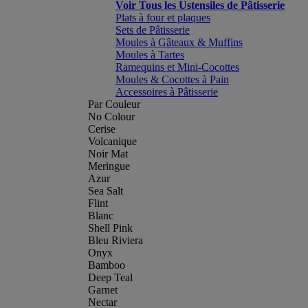
Voir Tous les Ustensiles de Pâtisserie
Plats à four et plaques
Sets de Pâtisserie
Moules à Gâteaux & Muffins
Moules à Tartes
Ramequins et Mini-Cocottes
Moules & Cocottes à Pain
Accessoires à Pâtisserie
Par Couleur
No Colour
Cerise
Volcanique
Noir Mat
Meringue
Azur
Sea Salt
Flint
Blanc
Shell Pink
Bleu Riviera
Onyx
Bamboo
Deep Teal
Garnet
Nectar