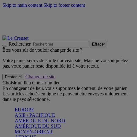
Skip to main content
Skip to footer content
Faites vivre l’été avec la Collection BBQ Outdoor & Thym -
Craquez
Les indispensables Le Creuset -
Craquez
Newsletter: Inscrivez-vous et économisez 10%! -
Inscrivez-vous
maintenant
Rechercher
Effacer
Êtes vous sûr de vouloir changer de site ?
Votre panier sera vide sur le nouveau site. Mais ne vous inquiétez
pas, votre panier reste disponible ici à votre retour.
Changer de site
Rester ici
Choisir un lieu
Choisir un lieu
En changeant de lieu, vous supprimez le contenu de votre panier.
Les articles achetés en ligne ne peuvent être envoyés uniquement
dans le pays sélectionné.
EUROPE
ASIE / PACIFIQUE
AMÉRIQUE DU NORD
AMÉRIQUE DU SUD
MOYEN-ORIENT