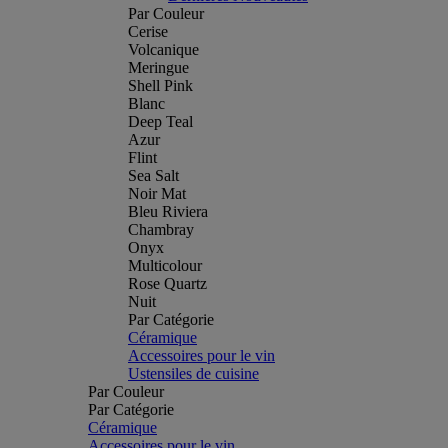
Par Couleur
Cerise
Volcanique
Meringue
Shell Pink
Blanc
Deep Teal
Azur
Flint
Sea Salt
Noir Mat
Bleu Riviera
Chambray
Onyx
Multicolour
Rose Quartz
Nuit
Par Catégorie
Céramique
Accessoires pour le vin
Ustensiles de cuisine
Par Couleur
Par Catégorie
Céramique
Accessoires pour le vin