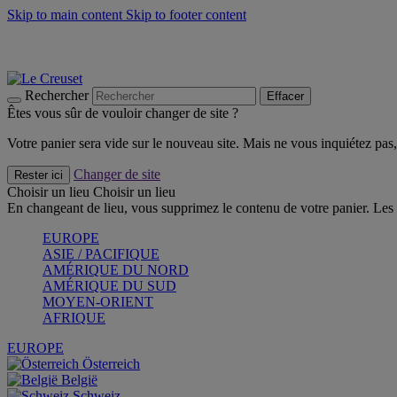
Skip to main content
Skip to footer content
Faites vivre l’été avec la Collection BBQ Outdoor & Thym -
Cra
Les indispensables Le Creuset -
Craquez
Newsletter: Inscrivez-vous et économisez 10%! -
Inscrivez-vous 
Rechercher
Effacer
Êtes vous sûr de vouloir changer de site ?
Votre panier sera vide sur le nouveau site. Mais ne vous inquiétez pas, 
Changer de site
Rester ici
Choisir un lieu
Choisir un lieu
En changeant de lieu, vous supprimez le contenu de votre panier. Les 
EUROPE
ASIE / PACIFIQUE
AMÉRIQUE DU NORD
AMÉRIQUE DU SUD
MOYEN-ORIENT
AFRIQUE
EUROPE
Österreich
België
Schweiz