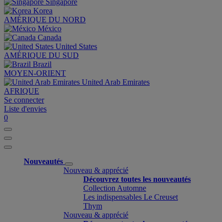
Singapore
Korea
AMÉRIQUE DU NORD
México
Canada
United States
AMÉRIQUE DU SUD
Brazil
MOYEN-ORIENT
United Arab Emirates
AFRIQUE
Se connecter
Liste d'envies
0
Nouveautés
Nouveau & apprécié
Découvrez toutes les nouveautés
Collection Automne
Les indispensables Le Creuset
Thym
Nouveau & apprécié