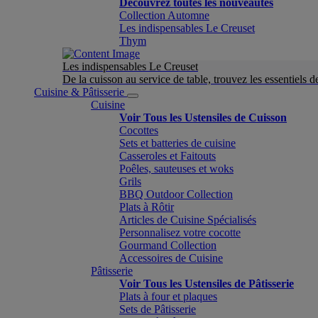
Découvrez toutes les nouveautés
Collection Automne
Les indispensables Le Creuset
Thym
Les indispensables Le Creuset
De la cuisson au service de table, trouvez les essentiels d
Cuisine & Pâtisserie
Cuisine
Voir Tous les Ustensiles de Cuisson
Cocottes
Sets et batteries de cuisine
Casseroles et Faitouts
Poêles, sauteuses et woks
Grils
BBQ Outdoor Collection
Plats à Rôtir
Articles de Cuisine Spécialisés
Personnalisez votre cocotte
Gourmand Collection
Accessoires de Cuisine
Pâtisserie
Voir Tous les Ustensiles de Pâtisserie
Plats à four et plaques
Sets de Pâtisserie