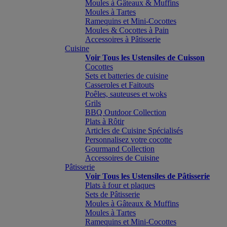
Moules à Gâteaux & Muffins
Moules à Tartes
Ramequins et Mini-Cocottes
Moules & Cocottes à Pain
Accessoires à Pâtisserie
Cuisine
Voir Tous les Ustensiles de Cuisson
Cocottes
Sets et batteries de cuisine
Casseroles et Faitouts
Poêles, sauteuses et woks
Grils
BBQ Outdoor Collection
Plats à Rôtir
Articles de Cuisine Spécialisés
Personnalisez votre cocotte
Gourmand Collection
Accessoires de Cuisine
Pâtisserie
Voir Tous les Ustensiles de Pâtisserie
Plats à four et plaques
Sets de Pâtisserie
Moules à Gâteaux & Muffins
Moules à Tartes
Ramequins et Mini-Cocottes