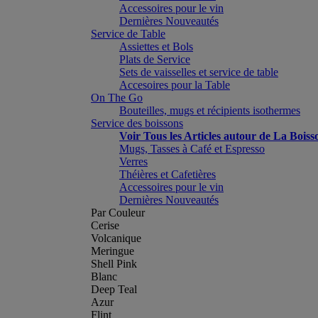
Accessoires pour le vin
Dernières Nouveautés
Service de Table
Assiettes et Bols
Plats de Service
Sets de vaisselles et service de table
Accesoires pour la Table
On The Go
Bouteilles, mugs et récipients isothermes
Service des boissons
Voir Tous les Articles autour de La Boiss
Mugs, Tasses à Café et Espresso
Verres
Théières et Cafetières
Accessoires pour le vin
Dernières Nouveautés
Par Couleur
Cerise
Volcanique
Meringue
Shell Pink
Blanc
Deep Teal
Azur
Flint