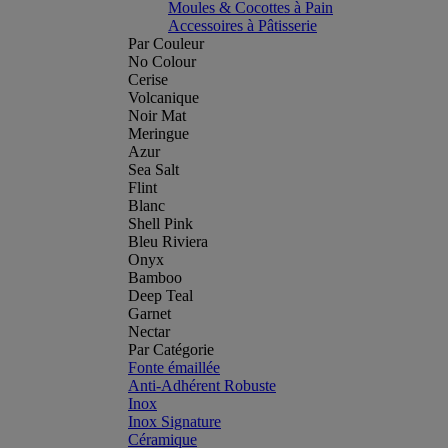
Moules & Cocottes à Pain
Accessoires à Pâtisserie
Par Couleur
No Colour
Cerise
Volcanique
Noir Mat
Meringue
Azur
Sea Salt
Flint
Blanc
Shell Pink
Bleu Riviera
Onyx
Bamboo
Deep Teal
Garnet
Nectar
Par Catégorie
Fonte émaillée
Anti-Adhérent Robuste
Inox
Inox Signature
Céramique