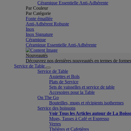
Céramique Essentielle Anti-Adhérente
Par Couleur
Par Catégorie
Fonte émaillée
Anti-Adhérent Robuste
Inox
Inox Signature
Céramique
Céramique Essentielle Anti-Adhérente
Nouveautés
Découvrez nos dernières nouveautés en termes de formes 
Service de Table
Service de Table
Assiettes et Bols
Plats de Service
Sets de vaisselles et service de table
Accesoires pour la Table
On The Go
Bouteilles, mugs et récipients isothermes
Service des boissons
Voir Tous les Articles autour de La Boiss
Mugs, Tasses à Café et Espresso
Verres
Théières et Cafetières