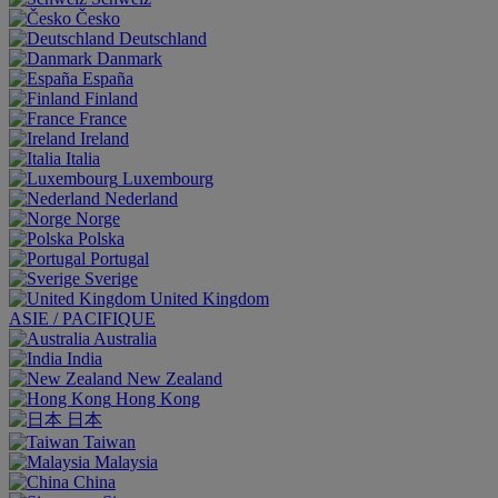
Česko
Deutschland
Danmark
España
Finland
France
Ireland
Italia
Luxembourg
Nederland
Norge
Polska
Portugal
Sverige
United Kingdom
ASIE / PACIFIQUE
Australia
India
New Zealand
Hong Kong
日本
Taiwan
Malaysia
China