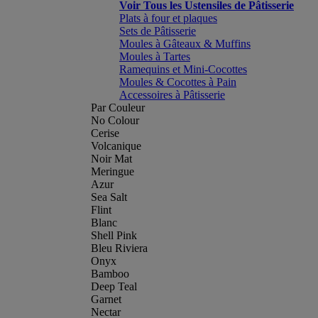
Voir Tous les Ustensiles de Pâtisserie
Plats à four et plaques
Sets de Pâtisserie
Moules à Gâteaux & Muffins
Moules à Tartes
Ramequins et Mini-Cocottes
Moules & Cocottes à Pain
Accessoires à Pâtisserie
Par Couleur
No Colour
Cerise
Volcanique
Noir Mat
Meringue
Azur
Sea Salt
Flint
Blanc
Shell Pink
Bleu Riviera
Onyx
Bamboo
Deep Teal
Garnet
Nectar