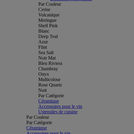
Par Couleur
Cerise
Volcanique
Meringue
Shell Pink
Blanc
Deep Teal
Azur
Flint
Sea Salt
Noir Mat
Bleu Riviera
Chambray
Onyx
Multicolour
Rose Quartz
Nuit
Par Catégorie
Céramique
Accessoires pour le vin
Ustensiles de cuisine
Par Couleur
Par Catégorie
Céramique
Accessoires pour le vin