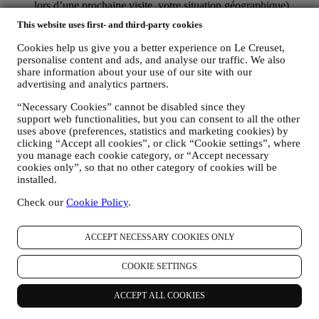
lors d’une prochaine visite, votre situation géographique),
collectées pendant votre visite à notre Site web (que vous
This website uses first- and third-party cookies
soyez un utilisateur enregistré ou non), grâce à l’usage d’un
journal de navigation et/ou de technologies de traçage, telles
Cookies help us give you a better experience on Le Creuset,
que les “cookies” (pour les informations sur la collecte de
personalise content and ads, and analyse our traffic. We also
données via des cookies, vous pouvez consulter ici notre
share information about your use of our site with our
Politique en matière de Cookies
), dans le but d’améliorer nos
advertising and analytics partners.
services et nos annonces ou de procéder à des analyses
“Necessary Cookies” cannot be disabled since they
statistiques ; dans la majorité des cas, nous ne serons pas en
support web functionalities, but you can consent to all the other
mesure de vous identifier sur base de ces informations
uses above (preferences, statistics and marketing cookies) by
techniques.
clicking “Accept all cookies”, or click “Cookie settings”, where
votre feedback, vos demandes, réclamations, questions ou
you manage each cookie category, or “Accept necessary
interactions avec nous (par exemple vos messages, chats,
cookies only”, so that no other category of cookies will be
posts sur les réseaux sociaux, e-mails ou appels
installed.
téléphoniques).
Check our
Cookie Policy
.
Les données personnelles vous concernant, que nous collectons
lorsque vous utilisez le Site web ou lorsque vous nous fournissez de
toute autre façon une quelconque information d’identification
ACCEPT NECESSARY COOKIES ONLY
personnelle, sont dûment protégées et vos droits au respect de la vie
privée sont expliqués sous le paragraphe 8 ci-dessous.
COOKIE SETTINGS
2. QUI RECUEILLE VOS DONNEES PERSONNELLES ?
Le contrôleur des données relatives aux services d’e-commerce
ACCEPT ALL COOKIES
proposés sur le Site web est Le Creuset Benelux SA, dont le siège
social est établi à Le Creuset Benelux SA, 4 Rue de la Presse, 1000