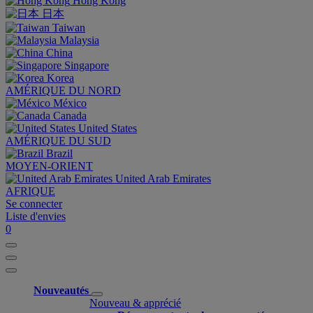
Hong Kong
日本
Taiwan
Malaysia
China
Singapore
Korea
AMÉRIQUE DU NORD
México
Canada
United States
AMÉRIQUE DU SUD
Brazil
MOYEN-ORIENT
United Arab Emirates
AFRIQUE
Se connecter
Liste d'envies
0
Nouveautés
Nouveau & apprécié