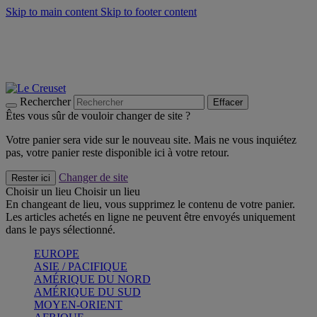
Skip to main content
Skip to footer content
Faites vivre l’été avec la Collection BBQ Outdoor & Thym -
Craquez
Les indispensables Le Creuset -
Craquez
Newsletter: Inscrivez-vous et économisez 10%! -
Inscrivez-vous
maintenant
Rechercher
Effacer
Êtes vous sûr de vouloir changer de site ?
Votre panier sera vide sur le nouveau site. Mais ne vous inquiétez
pas, votre panier reste disponible ici à votre retour.
Changer de site
Rester ici
Choisir un lieu
Choisir un lieu
En changeant de lieu, vous supprimez le contenu de votre panier.
Les articles achetés en ligne ne peuvent être envoyés uniquement
dans le pays sélectionné.
EUROPE
ASIE / PACIFIQUE
AMÉRIQUE DU NORD
AMÉRIQUE DU SUD
MOYEN-ORIENT