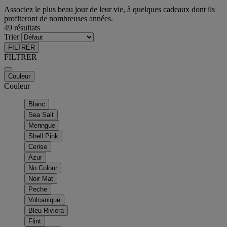
Associez le plus beau jour de leur vie, à quelques cadeaux dont ils
profiteront de nombreuses années.
49 résultats
Trier
FILTRER
FILTRER
Couleur
Couleur
Blanc
Sea Salt
Meringue
Shell Pink
Cerise
Azur
No Colour
Noir Mat
Peche
Volcanique
Bleu Riviera
Flint