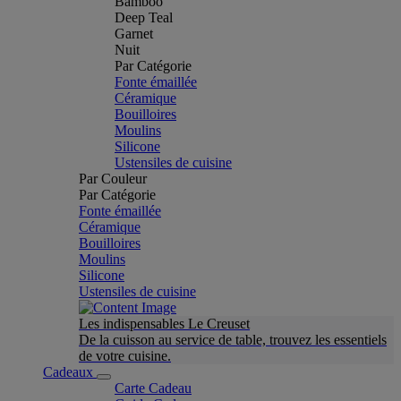
Bamboo
Deep Teal
Garnet
Nuit
Par Catégorie
Fonte émaillée
Céramique
Bouilloires
Moulins
Silicone
Ustensiles de cuisine
Par Couleur
Par Catégorie
Fonte émaillée
Céramique
Bouilloires
Moulins
Silicone
Ustensiles de cuisine
Les indispensables Le Creuset
De la cuisson au service de table, trouvez les essentiels
de votre cuisine.
Cadeaux
Carte Cadeau