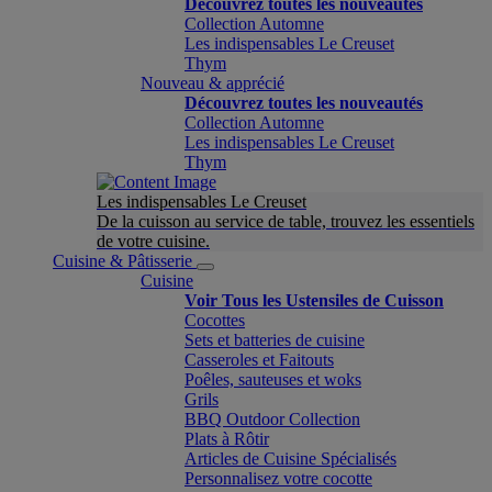
Découvrez toutes les nouveautés
Collection Automne
Les indispensables Le Creuset
Thym
Nouveau & apprécié
Découvrez toutes les nouveautés
Collection Automne
Les indispensables Le Creuset
Thym
Les indispensables Le Creuset
De la cuisson au service de table, trouvez les essentiels
de votre cuisine.
Cuisine & Pâtisserie
Cuisine
Voir Tous les Ustensiles de Cuisson
Cocottes
Sets et batteries de cuisine
Casseroles et Faitouts
Poêles, sauteuses et woks
Grils
BBQ Outdoor Collection
Plats à Rôtir
Articles de Cuisine Spécialisés
Personnalisez votre cocotte