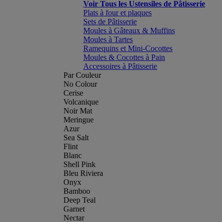
Voir Tous les Ustensiles de Pâtisserie
Plats à four et plaques
Sets de Pâtisserie
Moules à Gâteaux & Muffins
Moules à Tartes
Ramequins et Mini-Cocottes
Moules & Cocottes à Pain
Accessoires à Pâtisserie
Par Couleur
No Colour
Cerise
Volcanique
Noir Mat
Meringue
Azur
Sea Salt
Flint
Blanc
Shell Pink
Bleu Riviera
Onyx
Bamboo
Deep Teal
Garnet
Nectar