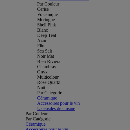
Par Couleur
Cerise
Volcanique
Meringue
Shell Pink
Blanc
Deep Teal
Azur
Flint
Sea Salt
Noir Mat
Bleu Riviera
Chambray
Onyx
Multicolour
Rose Quartz
Nuit
Par Catégorie
Céramique
Accessoires pour le vin
Ustensiles de cuisine
Par Couleur
Par Catégorie
Céramique
Accessoires pour le vin