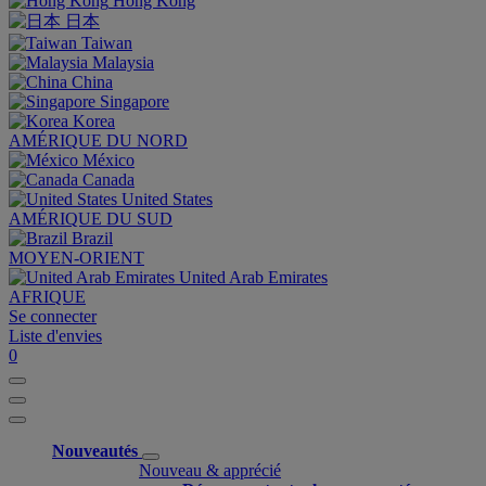
Hong Kong
日本
Taiwan
Malaysia
China
Singapore
Korea
AMÉRIQUE DU NORD
México
Canada
United States
AMÉRIQUE DU SUD
Brazil
MOYEN-ORIENT
United Arab Emirates
AFRIQUE
Se connecter
Liste d'envies
0
Nouveautés
Nouveau & apprécié