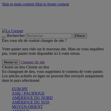
Skip to main content
Skip to footer content
Faites vivre l’été avec la Collection BBQ Outdoor & Thym -
Craquez
Les indispensables Le Creuset -
Craquez
Newsletter: Inscrivez-vous et économisez 10%! -
Inscrivez-vous
maintenant
Rechercher
Effacer
Êtes vous sûr de vouloir changer de site ?
Votre panier sera vide sur le nouveau site. Mais ne vous inquiétez
pas, votre panier reste disponible ici à votre retour.
Changer de site
Rester ici
Choisir un lieu
Choisir un lieu
En changeant de lieu, vous supprimez le contenu de votre panier.
Les articles achetés en ligne ne peuvent être envoyés uniquement
dans le pays sélectionné.
EUROPE
ASIE / PACIFIQUE
AMÉRIQUE DU NORD
AMÉRIQUE DU SUD
MOYEN-ORIENT