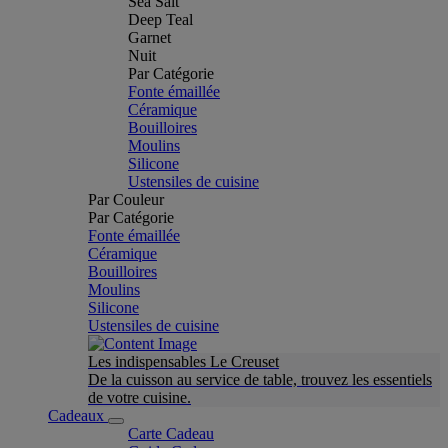
Sea Salt
Deep Teal
Garnet
Nuit
Par Catégorie
Fonte émaillée
Céramique
Bouilloires
Moulins
Silicone
Ustensiles de cuisine
Par Couleur
Par Catégorie
Fonte émaillée
Céramique
Bouilloires
Moulins
Silicone
Ustensiles de cuisine
Les indispensables Le Creuset
De la cuisson au service de table, trouvez les essentiels
de votre cuisine.
Cadeaux
Carte Cadeau