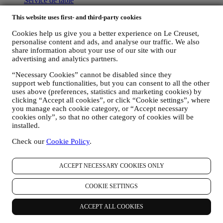
Service de table
Les indispensables de la Cuisine
This website uses first- and third-party cookies
Cadeaux
Cookies help us give you a better experience on Le Creuset,
Découvrir
personalise content and ads, and analyse our traffic. We also
share information about your use of our site with our
Recettes
advertising and analytics partners.
Nos Histoires
Services
“Necessary Cookies” cannot be disabled since they
Concours
support web functionalities, but you can consent to all the other
Carte Cadeau
uses above (preferences, statistics and marketing cookies) by
clicking “Accept all cookies”, or click “Cookie settings”, where
À propos de Le Creuset
you manage each cookie category, or “Accept necessary
cookies only”, so that no other category of cookies will be
Notre Héritage
installed.
Notre Savoir-faire
Trouver un magasin
Check our
Cookie Policy
.
Carrières
Assistance
ACCEPT NECESSARY COOKIES ONLY
Entretien et Utilisation
COOKIE SETTINGS
Garantie
FAQs
ACCEPT ALL COOKIES
Livraison et retours
Nous contacter