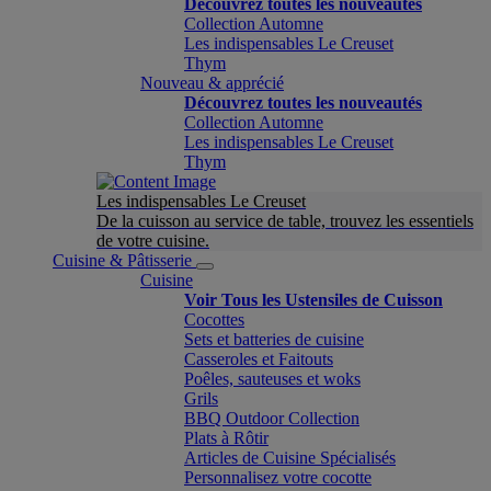
Découvrez toutes les nouveautés
Collection Automne
Les indispensables Le Creuset
Thym
Nouveau & apprécié
Découvrez toutes les nouveautés
Collection Automne
Les indispensables Le Creuset
Thym
Les indispensables Le Creuset
De la cuisson au service de table, trouvez les essentiels
de votre cuisine.
Cuisine & Pâtisserie
Cuisine
Voir Tous les Ustensiles de Cuisson
Cocottes
Sets et batteries de cuisine
Casseroles et Faitouts
Poêles, sauteuses et woks
Grils
BBQ Outdoor Collection
Plats à Rôtir
Articles de Cuisine Spécialisés
Personnalisez votre cocotte