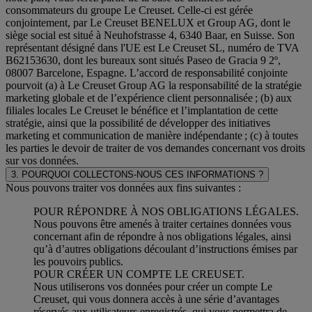
consommateurs du groupe Le Creuset. Celle-ci est gérée
conjointement, par Le Creuset BENELUX et Group AG, dont le
siège social est situé à Neuhofstrasse 4, 6340 Baar, en Suisse. Son
représentant désigné dans l'UE est Le Creuset SL, numéro de TVA
B62153630, dont les bureaux sont situés Paseo de Gracia 9 2º,
08007 Barcelone, Espagne. L’accord de responsabilité conjointe
pourvoit (a) à Le Creuset Group AG la responsabilité de la stratégie
marketing globale et de l’expérience client personnalisée ; (b) aux
filiales locales Le Creuset le bénéfice et l’implantation de cette
stratégie, ainsi que la possibilité de développer des initiatives
marketing et communication de manière indépendante ; (c) à toutes
les parties le devoir de traiter de vos demandes concernant vos droits
sur vos données.
3. POURQUOI COLLECTONS-NOUS CES INFORMATIONS ?
Nous pouvons traiter vos données aux fins suivantes :
POUR RÉPONDRE À NOS OBLIGATIONS LÉGALES.
Nous pouvons être amenés à traiter certaines données vous
concernant afin de répondre à nos obligations légales, ainsi
qu’à d’autres obligations découlant d’instructions émises par
les pouvoirs publics.
POUR CRÉER UN COMPTE LE CREUSET.
Nous utiliserons vos données pour créer un compte Le
Creuset, qui vous donnera accès à une série d’avantages
réservés aux utilisateurs enregistrés, qui vous permettra de