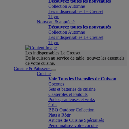
Découvrez toutes les nouveautés
Collection Automne
Les indispensables Le Creuset
Thym
Nouveau & apprécié
Découvrez toutes les nouveautés
Collection Automne
Les indispensables Le Creuset
Thym
Les indispensables Le Creuset
De la cuisson au service de table, trouvez les essentiels
de votre cuisine.
Cuisine & Pâtisserie
Cuisine
Voir Tous les Ustensiles de Cuisson
Cocottes
Sets et batteries de cuisine
Casseroles et Faitouts
Poêles, sauteuses et woks
Grils
BBQ Outdoor Collection
Plats à Rôtir
Articles de Cuisine Spécialisés
Personnalisez votre cocotte