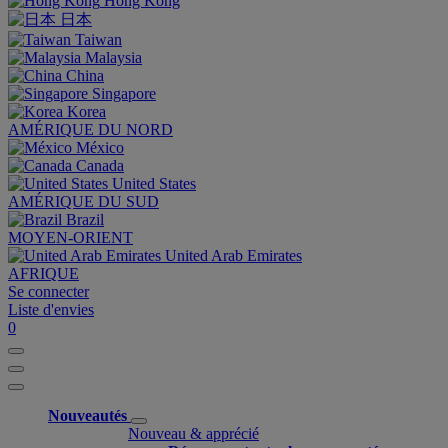
Hong Kong
日本
Taiwan
Malaysia
China
Singapore
Korea
AMÉRIQUE DU NORD
México
Canada
United States
AMÉRIQUE DU SUD
Brazil
MOYEN-ORIENT
United Arab Emirates
AFRIQUE
Se connecter
Liste d'envies
0
Nouveautés
Nouveau & apprécié