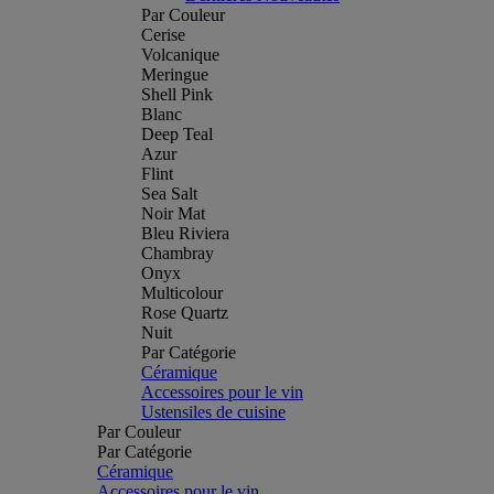
Par Couleur
Cerise
Volcanique
Meringue
Shell Pink
Blanc
Deep Teal
Azur
Flint
Sea Salt
Noir Mat
Bleu Riviera
Chambray
Onyx
Multicolour
Rose Quartz
Nuit
Par Catégorie
Céramique
Accessoires pour le vin
Ustensiles de cuisine
Par Couleur
Par Catégorie
Céramique
Accessoires pour le vin