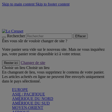
Skip to main content
Skip to footer content
Faites vivre l’été avec la Collection BBQ Outdoor & Thym -
Craquez
Les indispensables Le Creuset -
Craquez
Newsletter: Inscrivez-vous et économisez 10%! -
Inscrivez-vous
maintenant
Rechercher
Effacer
Êtes vous sûr de vouloir changer de site ?
Votre panier sera vide sur le nouveau site. Mais ne vous inquiétez
pas, votre panier reste disponible ici à votre retour.
Changer de site
Rester ici
Choisir un lieu
Choisir un lieu
En changeant de lieu, vous supprimez le contenu de votre panier.
Les articles achetés en ligne ne peuvent être envoyés uniquement
dans le pays sélectionné.
EUROPE
ASIE / PACIFIQUE
AMÉRIQUE DU NORD
AMÉRIQUE DU SUD
MOYEN-ORIENT