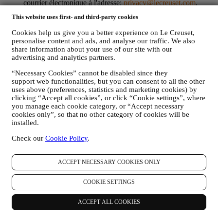
courrier électronique à l'adresse:
privacy@lecreuset.com
.
Votre désinscription sera traitée dans les meilleurs délais, mais
This website uses first- and third-party cookies
dans certaines circonstances, il se peut que vous receviez
quelques communications supplémentaires jusqu'à ce que
Cookies help us give you a better experience on Le Creuset,
votre désinscription soit complètement traitée.
Veuillez garder
personalise content and ads, and analyse our traffic. We also
à l’esprit que nous ne transmettons pas et ne vendons pas vos
share information about your use of our site with our
coordonnées et autres données personnelles à d’autres sociétés
advertising and analytics partners.
à des fins marketing.
POUR LE RECIBLAGE / LA PERSONNALISATION DE
“Necessary Cookies” cannot be disabled since they
support web functionalities, but you can consent to all the other
NOS OFFRES, AMÉLIORANT AINSI L’EXPÉRIENCE
uses above (preferences, statistics and marketing cookies) by
DU CLIENT.
clicking “Accept all cookies”, or click “Cookie settings”, where
Nous souhaitons utiliser vos données pour adapter nos
you manage each cookie category, or “Accept necessary
services et nos offres à vos besoins et préférences en vue de
cookies only”, so that no other category of cookies will be
vous proposer une expérience Le Creuset personnalisée. Nous
installed.
faisons cela en analysant par exemple vos habitudes ou vos
centres d’intérêt, en relation avec les produits les plus
Check our
Cookie Policy
.
consultés, votre interaction avec nous sur les réseaux sociaux,
les pages de notre Site web que vous visitez, le contenu de
nos offres qui retient votre attention. Pour ce faire, nous avons
ACCEPT NECESSARY COOKIES ONLY
principalement recours à des cookies et des technologies
similaires, et également grâce à vos données et à vos
COOKIE SETTINGS
préférences collectées lors de votre abonnement à nos
communications marketing personnalisées. Nous utilisons ces
ACCEPT ALL COOKIES
informations pour gérer notre publicité sur d’autres sites,
accorder l’accès à des contenus spécifiques, personnaliser le