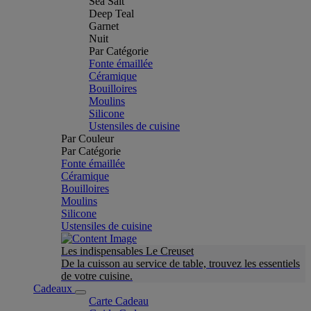
Sea Salt
Deep Teal
Garnet
Nuit
Par Catégorie
Fonte émaillée
Céramique
Bouilloires
Moulins
Silicone
Ustensiles de cuisine
Par Couleur
Par Catégorie
Fonte émaillée
Céramique
Bouilloires
Moulins
Silicone
Ustensiles de cuisine
Les indispensables Le Creuset
De la cuisson au service de table, trouvez les essentiels
de votre cuisine.
Cadeaux
Carte Cadeau