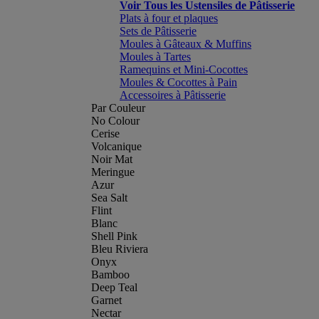
Voir Tous les Ustensiles de Pâtisserie
Plats à four et plaques
Sets de Pâtisserie
Moules à Gâteaux & Muffins
Moules à Tartes
Ramequins et Mini-Cocottes
Moules & Cocottes à Pain
Accessoires à Pâtisserie
Par Couleur
No Colour
Cerise
Volcanique
Noir Mat
Meringue
Azur
Sea Salt
Flint
Blanc
Shell Pink
Bleu Riviera
Onyx
Bamboo
Deep Teal
Garnet
Nectar