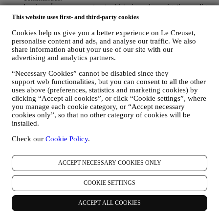
les données concernant votre historique de navigation en ligne
(p.ex. les identifiants en ligne, tels que votre adresse IP, la
This website uses first- and third-party cookies
version de votre navigateur, votre système d’exploitation, la
durée de votre visite, votre identification par notre système
Cookies help us give you a better experience on Le Creuset,
personalise content and ads, and analyse our traffic. We also
lors d’une prochaine visite, votre situation géographique),
share information about your use of our site with our
collectées pendant votre visite à notre Site web (que vous
advertising and analytics partners.
soyez un utilisateur enregistré ou non), grâce à l’usage d’un
journal de navigation et/ou de technologies de traçage, telles
“Necessary Cookies” cannot be disabled since they
que les “cookies” (pour les informations sur la collecte de
support web functionalities, but you can consent to all the other
données via des cookies, vous pouvez consulter ici notre
uses above (preferences, statistics and marketing cookies) by
Politique en matière de Cookies
), dans le but d’améliorer nos
clicking “Accept all cookies”, or click “Cookie settings”, where
services et nos annonces ou de procéder à des analyses
you manage each cookie category, or “Accept necessary
statistiques ; dans la majorité des cas, nous ne serons pas en
cookies only”, so that no other category of cookies will be
mesure de vous identifier sur base de ces informations
installed.
techniques.
votre feedback, vos demandes, réclamations, questions ou
Check our
Cookie Policy
.
interactions avec nous (par exemple vos messages, chats,
posts sur les réseaux sociaux, e-mails ou appels
ACCEPT NECESSARY COOKIES ONLY
téléphoniques).
Les données personnelles vous concernant, que nous collectons
COOKIE SETTINGS
lorsque vous utilisez le Site web ou lorsque vous nous fournissez de
toute autre façon une quelconque information d’identification
ACCEPT ALL COOKIES
personnelle, sont dûment protégées et vos droits au respect de la vie
privée sont expliqués sous le paragraphe 8 ci-dessous.