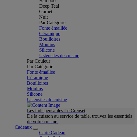
Bamboo
Deep Teal
Garnet
Nuit
Par Catégorie
Fonte émaillée
Céramique
Bouilloires
Moulins
Silicone
Ustensiles de cuisine
Par Couleur
Par Catégorie
Fonte émaillée
Céramique
Bouilloires
Moulins
Silicone
Ustensiles de cuisine
Les indispensables Le Creuset
De la cuisson au service de table, trouvez les essentiels
de votre cuisine.
Cadeaux
Carte Cadeau