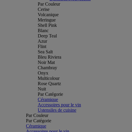
Par Couleur
Cerise
Volcanique
Meringue
Shell Pink
Blanc
Deep Teal
Azur
Flint
Sea Salt
Bleu Riviera
Noir Mat
Chambray
Onyx
Multicolour
Rose Quartz
Nuit
Par Catégorie
Céramique
Accessoires pour le vin
Ustensiles de cuisine
Par Couleur
Par Catégorie
Céramique
Accessoires pour le vin