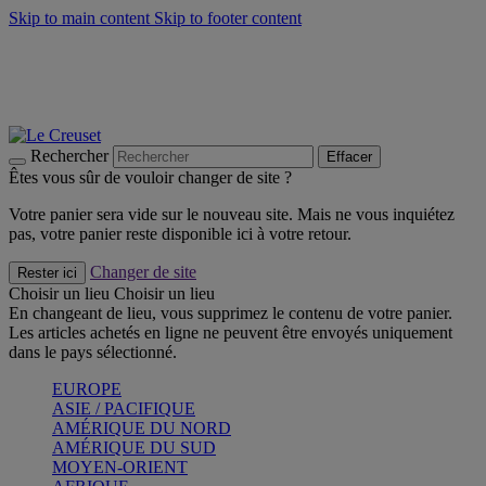
Skip to main content
Skip to footer content
Faites vivre l’été avec la Collection BBQ Outdoor & Thym -
Craquez
Les indispensables Le Creuset -
Craquez
Newsletter: Inscrivez-vous et économisez 10%! -
Inscrivez-vous
maintenant
Rechercher
Effacer
Êtes vous sûr de vouloir changer de site ?
Votre panier sera vide sur le nouveau site. Mais ne vous inquiétez
pas, votre panier reste disponible ici à votre retour.
Changer de site
Rester ici
Choisir un lieu
Choisir un lieu
En changeant de lieu, vous supprimez le contenu de votre panier.
Les articles achetés en ligne ne peuvent être envoyés uniquement
dans le pays sélectionné.
EUROPE
ASIE / PACIFIQUE
AMÉRIQUE DU NORD
AMÉRIQUE DU SUD
MOYEN-ORIENT