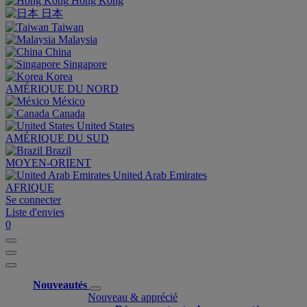
Hong Kong
日本
Taiwan
Malaysia
China
Singapore
Korea
AMÉRIQUE DU NORD
México
Canada
United States
AMÉRIQUE DU SUD
Brazil
MOYEN-ORIENT
United Arab Emirates
AFRIQUE
Se connecter
Liste d'envies
0
Nouveautés
Nouveau & apprécié