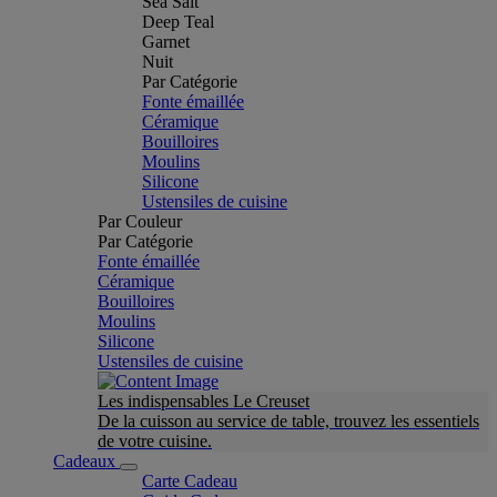
Sea Salt
Deep Teal
Garnet
Nuit
Par Catégorie
Fonte émaillée
Céramique
Bouilloires
Moulins
Silicone
Ustensiles de cuisine
Par Couleur
Par Catégorie
Fonte émaillée
Céramique
Bouilloires
Moulins
Silicone
Ustensiles de cuisine
Les indispensables Le Creuset
De la cuisson au service de table, trouvez les essentiels
de votre cuisine.
Cadeaux
Carte Cadeau