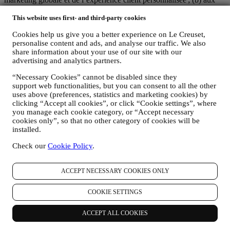
filiales locales Le Creuset le bénéfice et l’implantation de cette
stratégie, ainsi que la possibilité de développer des initiatives
This website uses first- and third-party cookies
marketing et communication de manière indépendante ; (c) à toutes
Cookies help us give you a better experience on Le Creuset,
les parties le devoir de traiter de vos demandes concernant vos droits
personalise content and ads, and analyse our traffic. We also
sur vos données.
share information about your use of our site with our
3. POURQUOI COLLECTONS-NOUS CES INFORMATIONS ?
advertising and analytics partners.
Nous pouvons traiter vos données aux fins suivantes :
“Necessary Cookies” cannot be disabled since they
POUR RÉPONDRE À NOS OBLIGATIONS LÉGALES.
support web functionalities, but you can consent to all the other
Nous pouvons être amenés à traiter certaines données vous
uses above (preferences, statistics and marketing cookies) by
concernant afin de répondre à nos obligations légales, ainsi
clicking “Accept all cookies”, or click “Cookie settings”, where
qu’à d’autres obligations découlant d’instructions émises par
you manage each cookie category, or “Accept necessary
les pouvoirs publics.
cookies only”, so that no other category of cookies will be
POUR CRÉER UN COMPTE LE CREUSET.
installed.
Nous utiliserons vos données pour créer un compte Le
Check our
Cookie Policy
.
Creuset, qui vous donnera accès à une série d’avantages
réservés aux utilisateurs enregistrés, qui vous permettra de
mieux tirer profit de nos services, comme un passage plus
ACCEPT NECESSARY COOKIES ONLY
rapide à la caisse et la sauvegarde de multiples adresses
d’expédition ou de consulter et de tracer les commandes.
COOKIE SETTINGS
Toute activité de traitement est requise pour nous permettre de
vous offrir ces services en tant que détenteur d’un compte Le
Creuset.
ACCEPT ALL COOKIES
POUR GÉRER VOS COMMANDES ET ASSURER LA