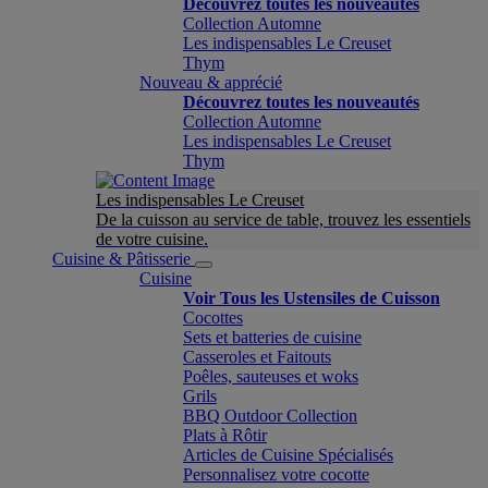
Découvrez toutes les nouveautés
Collection Automne
Les indispensables Le Creuset
Thym
Nouveau & apprécié
Découvrez toutes les nouveautés
Collection Automne
Les indispensables Le Creuset
Thym
Les indispensables Le Creuset
De la cuisson au service de table, trouvez les essentiels
de votre cuisine.
Cuisine & Pâtisserie
Cuisine
Voir Tous les Ustensiles de Cuisson
Cocottes
Sets et batteries de cuisine
Casseroles et Faitouts
Poêles, sauteuses et woks
Grils
BBQ Outdoor Collection
Plats à Rôtir
Articles de Cuisine Spécialisés
Personnalisez votre cocotte