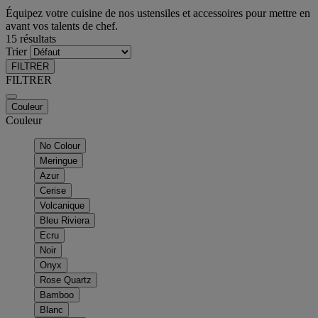
Équipez votre cuisine de nos ustensiles et accessoires pour mettre en
avant vos talents de chef.
15 résultats
Trier
FILTRER
FILTRER
Couleur
Couleur
No Colour
Meringue
Azur
Cerise
Volcanique
Bleu Riviera
Ecru
Noir
Onyx
Rose Quartz
Bamboo
Blanc