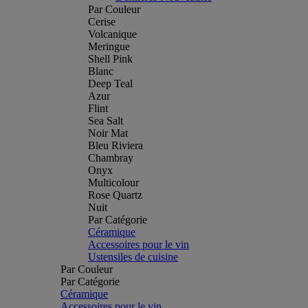
Par Couleur
Cerise
Volcanique
Meringue
Shell Pink
Blanc
Deep Teal
Azur
Flint
Sea Salt
Noir Mat
Bleu Riviera
Chambray
Onyx
Multicolour
Rose Quartz
Nuit
Par Catégorie
Céramique
Accessoires pour le vin
Ustensiles de cuisine
Par Couleur
Par Catégorie
Céramique
Accessoires pour le vin