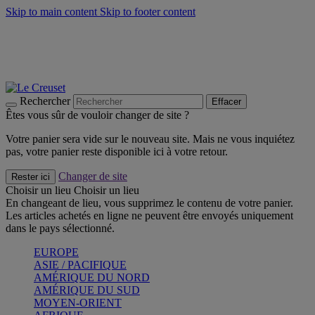
Skip to main content
Skip to footer content
Faites vivre l’été avec la Collection BBQ Outdoor & Thym -
Craquez
Les indispensables Le Creuset -
Craquez
Newsletter: Inscrivez-vous et économisez 10%! -
Inscrivez-vous
maintenant
Rechercher
Effacer
Êtes vous sûr de vouloir changer de site ?
Votre panier sera vide sur le nouveau site. Mais ne vous inquiétez
pas, votre panier reste disponible ici à votre retour.
Changer de site
Rester ici
Choisir un lieu
Choisir un lieu
En changeant de lieu, vous supprimez le contenu de votre panier.
Les articles achetés en ligne ne peuvent être envoyés uniquement
dans le pays sélectionné.
EUROPE
ASIE / PACIFIQUE
AMÉRIQUE DU NORD
AMÉRIQUE DU SUD
MOYEN-ORIENT