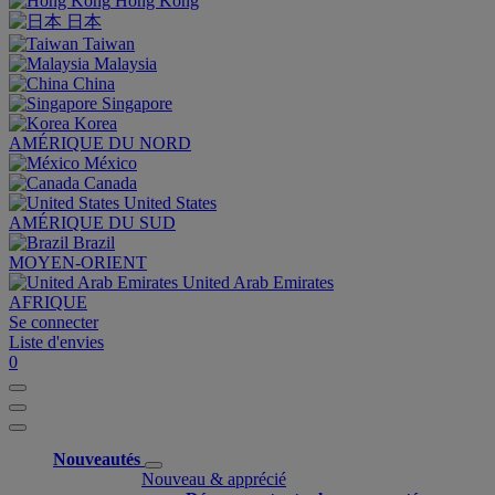
Hong Kong
日本
Taiwan
Malaysia
China
Singapore
Korea
AMÉRIQUE DU NORD
México
Canada
United States
AMÉRIQUE DU SUD
Brazil
MOYEN-ORIENT
United Arab Emirates
AFRIQUE
Se connecter
Liste d'envies
0
Nouveautés
Nouveau & apprécié