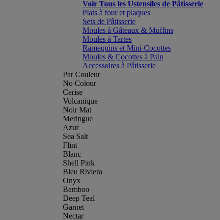
Voir Tous les Ustensiles de Pâtisserie
Plats à four et plaques
Sets de Pâtisserie
Moules à Gâteaux & Muffins
Moules à Tartes
Ramequins et Mini-Cocottes
Moules & Cocottes à Pain
Accessoires à Pâtisserie
Par Couleur
No Colour
Cerise
Volcanique
Noir Mat
Meringue
Azur
Sea Salt
Flint
Blanc
Shell Pink
Bleu Riviera
Onyx
Bamboo
Deep Teal
Garnet
Nectar