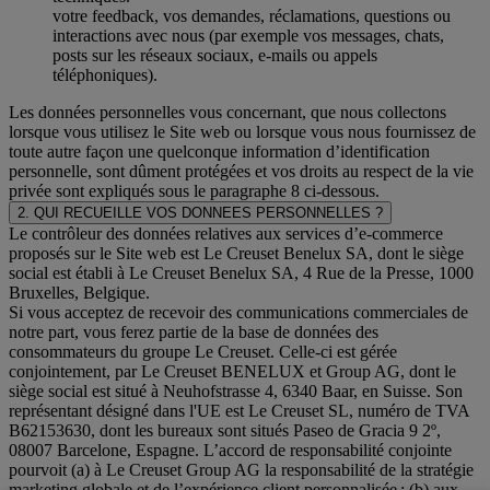
votre feedback, vos demandes, réclamations, questions ou
interactions avec nous (par exemple vos messages, chats,
posts sur les réseaux sociaux, e-mails ou appels
téléphoniques).
Les données personnelles vous concernant, que nous collectons
lorsque vous utilisez le Site web ou lorsque vous nous fournissez de
toute autre façon une quelconque information d’identification
personnelle, sont dûment protégées et vos droits au respect de la vie
privée sont expliqués sous le paragraphe 8 ci-dessous.
2. QUI RECUEILLE VOS DONNEES PERSONNELLES ?
Le contrôleur des données relatives aux services d’e-commerce
proposés sur le Site web est Le Creuset Benelux SA, dont le siège
social est établi à Le Creuset Benelux SA, 4 Rue de la Presse, 1000
Bruxelles, Belgique.
Si vous acceptez de recevoir des communications commerciales de
notre part, vous ferez partie de la base de données des
consommateurs du groupe Le Creuset. Celle-ci est gérée
conjointement, par Le Creuset BENELUX et Group AG, dont le
siège social est situé à Neuhofstrasse 4, 6340 Baar, en Suisse. Son
représentant désigné dans l'UE est Le Creuset SL, numéro de TVA
B62153630, dont les bureaux sont situés Paseo de Gracia 9 2º,
08007 Barcelone, Espagne. L’accord de responsabilité conjointe
pourvoit (a) à Le Creuset Group AG la responsabilité de la stratégie
marketing globale et de l’expérience client personnalisée ; (b) aux