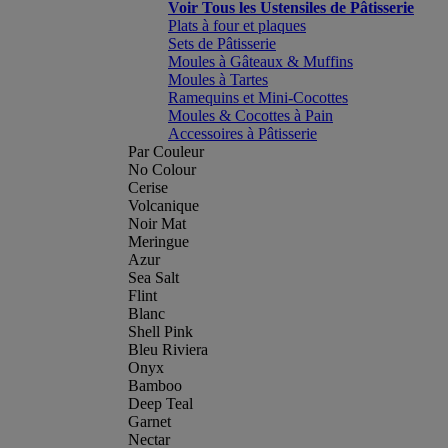
Voir Tous les Ustensiles de Pâtisserie
Plats à four et plaques
Sets de Pâtisserie
Moules à Gâteaux & Muffins
Moules à Tartes
Ramequins et Mini-Cocottes
Moules & Cocottes à Pain
Accessoires à Pâtisserie
Par Couleur
No Colour
Cerise
Volcanique
Noir Mat
Meringue
Azur
Sea Salt
Flint
Blanc
Shell Pink
Bleu Riviera
Onyx
Bamboo
Deep Teal
Garnet
Nectar