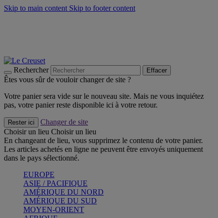
Skip to main content
Skip to footer content
Faites vivre l’été avec la Collection BBQ Outdoor & Thym -
Craquez
Les indispensables Le Creuset -
Craquez
Newsletter: Inscrivez-vous et économisez 10%! -
Inscrivez-vous
maintenant
Rechercher
Effacer
Êtes vous sûr de vouloir changer de site ?
Votre panier sera vide sur le nouveau site. Mais ne vous inquiétez
pas, votre panier reste disponible ici à votre retour.
Changer de site
Rester ici
Choisir un lieu
Choisir un lieu
En changeant de lieu, vous supprimez le contenu de votre panier.
Les articles achetés en ligne ne peuvent être envoyés uniquement
dans le pays sélectionné.
EUROPE
ASIE / PACIFIQUE
AMÉRIQUE DU NORD
AMÉRIQUE DU SUD
MOYEN-ORIENT