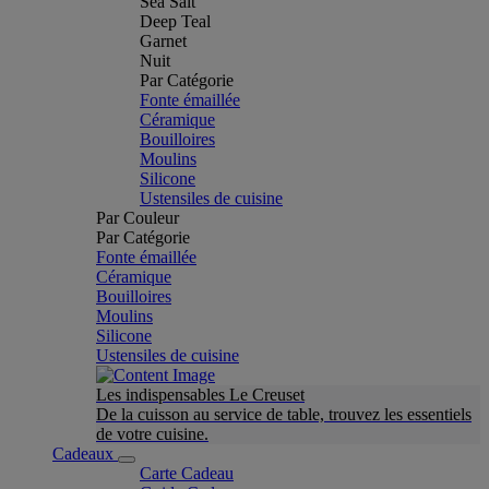
Sea Salt
Deep Teal
Garnet
Nuit
Par Catégorie
Fonte émaillée
Céramique
Bouilloires
Moulins
Silicone
Ustensiles de cuisine
Par Couleur
Par Catégorie
Fonte émaillée
Céramique
Bouilloires
Moulins
Silicone
Ustensiles de cuisine
Les indispensables Le Creuset
De la cuisson au service de table, trouvez les essentiels
de votre cuisine.
Cadeaux
Carte Cadeau