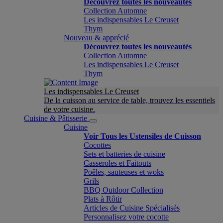
Découvrez toutes les nouveautés
Collection Automne
Les indispensables Le Creuset
Thym
Nouveau & apprécié
Découvrez toutes les nouveautés
Collection Automne
Les indispensables Le Creuset
Thym
Les indispensables Le Creuset
De la cuisson au service de table, trouvez les essentiels
de votre cuisine.
Cuisine & Pâtisserie
Cuisine
Voir Tous les Ustensiles de Cuisson
Cocottes
Sets et batteries de cuisine
Casseroles et Faitouts
Poêles, sauteuses et woks
Grils
BBQ Outdoor Collection
Plats à Rôtir
Articles de Cuisine Spécialisés
Personnalisez votre cocotte