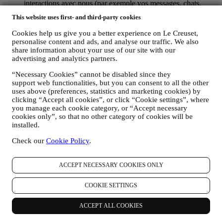
interactions avec nous (par exemple vos messages, chats,
posts sur les réseaux sociaux, e-mails ou appels
This website uses first- and third-party cookies
téléphoniques).
Cookies help us give you a better experience on Le Creuset,
Les données personnelles vous concernant, que nous collectons
personalise content and ads, and analyse our traffic. We also
lorsque vous utilisez le Site web ou lorsque vous nous fournissez de
share information about your use of our site with our
toute autre façon une quelconque information d’identification
advertising and analytics partners.
personnelle, sont dûment protégées et vos droits au respect de la vie
privée sont expliqués sous le paragraphe 8 ci-dessous.
“Necessary Cookies” cannot be disabled since they
support web functionalities, but you can consent to all the other
2. QUI RECUEILLE VOS DONNEES PERSONNELLES ?
uses above (preferences, statistics and marketing cookies) by
Le contrôleur des données relatives aux services d’e-commerce
clicking “Accept all cookies”, or click “Cookie settings”, where
proposés sur le Site web est Le Creuset Benelux SA, dont le siège
you manage each cookie category, or “Accept necessary
social est établi à Le Creuset Benelux SA, 4 Rue de la Presse, 1000
cookies only”, so that no other category of cookies will be
Bruxelles, Belgique.
installed.
Si vous acceptez de recevoir des communications commerciales de
notre part, vous ferez partie de la base de données des
Check our
Cookie Policy
.
consommateurs du groupe Le Creuset. Celle-ci est gérée
conjointement, par Le Creuset BENELUX et Group AG, dont le
siège social est situé à Neuhofstrasse 4, 6340 Baar, en Suisse. Son
ACCEPT NECESSARY COOKIES ONLY
représentant désigné dans l'UE est Le Creuset SL, numéro de TVA
B62153630, dont les bureaux sont situés Paseo de Gracia 9 2º,
COOKIE SETTINGS
08007 Barcelone, Espagne. L’accord de responsabilité conjointe
pourvoit (a) à Le Creuset Group AG la responsabilité de la stratégie
ACCEPT ALL COOKIES
marketing globale et de l’expérience client personnalisée ; (b) aux
filiales locales Le Creuset le bénéfice et l’implantation de cette