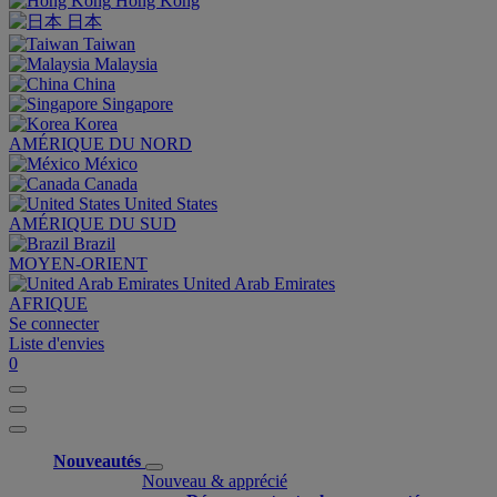
Hong Kong
日本
Taiwan
Malaysia
China
Singapore
Korea
AMÉRIQUE DU NORD
México
Canada
United States
AMÉRIQUE DU SUD
Brazil
MOYEN-ORIENT
United Arab Emirates
AFRIQUE
Se connecter
Liste d'envies
0
Nouveautés
Nouveau & apprécié