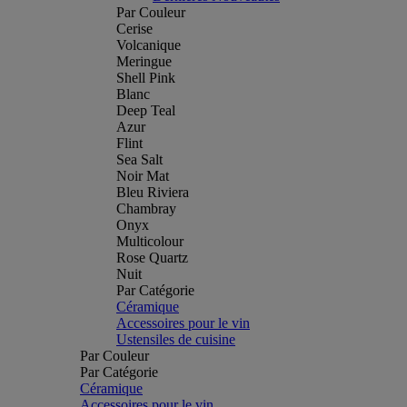
Par Couleur
Cerise
Volcanique
Meringue
Shell Pink
Blanc
Deep Teal
Azur
Flint
Sea Salt
Noir Mat
Bleu Riviera
Chambray
Onyx
Multicolour
Rose Quartz
Nuit
Par Catégorie
Céramique
Accessoires pour le vin
Ustensiles de cuisine
Par Couleur
Par Catégorie
Céramique
Accessoires pour le vin