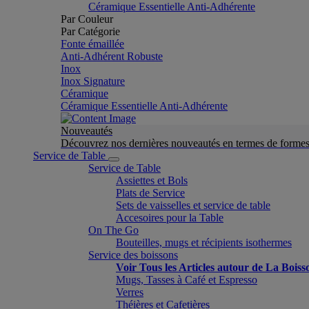
Céramique Essentielle Anti-Adhérente
Par Couleur
Par Catégorie
Fonte émaillée
Anti-Adhérent Robuste
Inox
Inox Signature
Céramique
Céramique Essentielle Anti-Adhérente
Nouveautés
Découvrez nos dernières nouveautés en termes de formes 
Service de Table
Service de Table
Assiettes et Bols
Plats de Service
Sets de vaisselles et service de table
Accesoires pour la Table
On The Go
Bouteilles, mugs et récipients isothermes
Service des boissons
Voir Tous les Articles autour de La Boiss
Mugs, Tasses à Café et Espresso
Verres
Théières et Cafetières