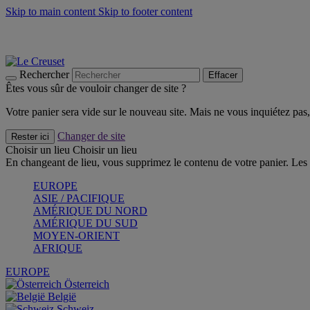
Skip to main content
Skip to footer content
Faites vivre l’été avec la Collection BBQ Outdoor & Thym -
Cra
Les indispensables Le Creuset -
Craquez
Newsletter: Inscrivez-vous et économisez 10%! -
Inscrivez-vous 
Rechercher
Effacer
Êtes vous sûr de vouloir changer de site ?
Votre panier sera vide sur le nouveau site. Mais ne vous inquiétez pas, 
Changer de site
Rester ici
Choisir un lieu
Choisir un lieu
En changeant de lieu, vous supprimez le contenu de votre panier. Les 
EUROPE
ASIE / PACIFIQUE
AMÉRIQUE DU NORD
AMÉRIQUE DU SUD
MOYEN-ORIENT
AFRIQUE
EUROPE
Österreich
België
Schweiz