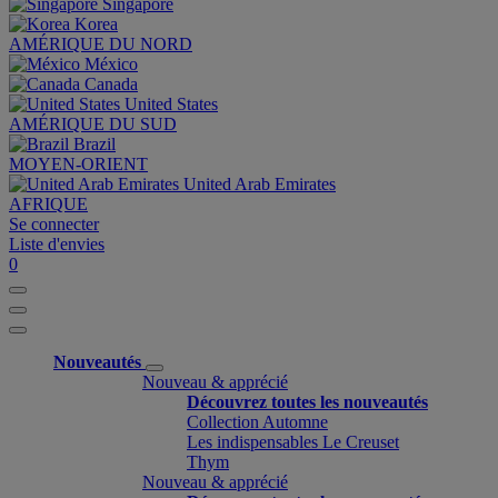
Singapore
Korea
AMÉRIQUE DU NORD
México
Canada
United States
AMÉRIQUE DU SUD
Brazil
MOYEN-ORIENT
United Arab Emirates
AFRIQUE
Se connecter
Liste d'envies
0
Nouveautés
Nouveau & apprécié
Découvrez toutes les nouveautés
Collection Automne
Les indispensables Le Creuset
Thym
Nouveau & apprécié