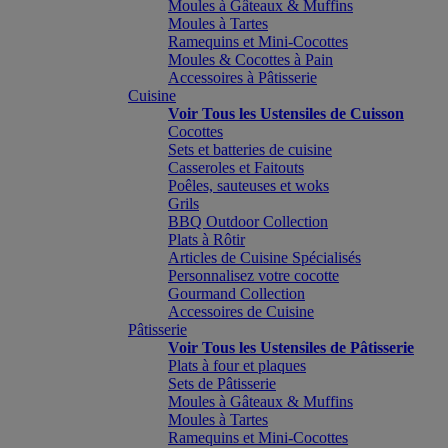
Moules à Gâteaux & Muffins
Moules à Tartes
Ramequins et Mini-Cocottes
Moules & Cocottes à Pain
Accessoires à Pâtisserie
Cuisine
Voir Tous les Ustensiles de Cuisson
Cocottes
Sets et batteries de cuisine
Casseroles et Faitouts
Poêles, sauteuses et woks
Grils
BBQ Outdoor Collection
Plats à Rôtir
Articles de Cuisine Spécialisés
Personnalisez votre cocotte
Gourmand Collection
Accessoires de Cuisine
Pâtisserie
Voir Tous les Ustensiles de Pâtisserie
Plats à four et plaques
Sets de Pâtisserie
Moules à Gâteaux & Muffins
Moules à Tartes
Ramequins et Mini-Cocottes