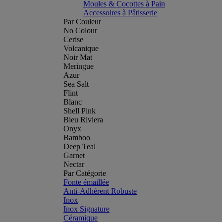
Moules & Cocottes à Pain
Accessoires à Pâtisserie
Par Couleur
No Colour
Cerise
Volcanique
Noir Mat
Meringue
Azur
Sea Salt
Flint
Blanc
Shell Pink
Bleu Riviera
Onyx
Bamboo
Deep Teal
Garnet
Nectar
Par Catégorie
Fonte émaillée
Anti-Adhérent Robuste
Inox
Inox Signature
Céramique