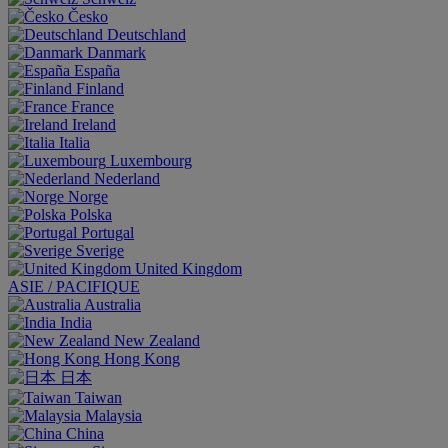
Česko
Deutschland
Danmark
España
Finland
France
Ireland
Italia
Luxembourg
Nederland
Norge
Polska
Portugal
Sverige
United Kingdom
ASIE / PACIFIQUE
Australia
India
New Zealand
Hong Kong
日本
Taiwan
Malaysia
China