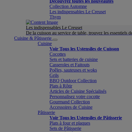
Découvrez toutes les nouveautés
Collection Automne
Les indispensables Le Creuset
Thym
Les indispensables Le Creuset
De la cuisson au service de table, trouvez les essentiels d
Cuisine & Pâtisserie
Cuisine
Voir Tous les Ustensiles de Cuisson
Cocottes
Sets et batteries de cuisine
Casseroles et Faitouts
Poêles, sauteuses et woks
Grils
BBQ Outdoor Collection
Plats à Rôtir
Articles de Cuisine Spécialisés
Personnalisez votre cocotte
Gourmand Collection
Accessoires de Cuisine
Pâtisserie
Voir Tous les Ustensiles de Pâtisserie
Plats à four et plaques
Sets de Pâtisserie