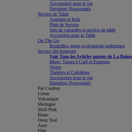
Accessoires pour le vin
Dernières Nouveautés
Service de Table
Assiettes et Bols
Plats de Service
Sets de vaisselles et service de table
Accesoires pour la Table
On The Go
Bouteilles, mugs et récipients isothermes
Service des boissons
Voir Tous les Articles autour de La Boiss
Mugs, Tasses à Café et Espresso
Verres
Théières et Cafetières
Accessoires pour le vin
Dernières Nouveautés
Par Couleur
Cerise
Volcanique
Meringue
Shell Pink
Blanc
Deep Teal
Azur
Flint