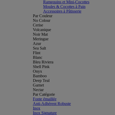
Ramequins et Mini-Cocottes
Moules & Cocottes à Pain
Accessoires à Pâtisserie
Par Couleur
No Colour
Cerise
Volcanique
Noir Mat
Meringue
Azur
Sea Salt
Flint
Blanc
Bleu Riviera
Shell Pink
Onyx
Bamboo
Deep Teal
Garnet
Nectar
Par Catégorie
Fonte émaillée
Anti-Adhérent Robuste
Inox
Inox Signature