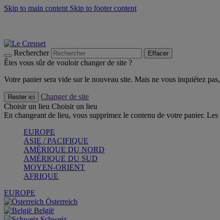
Skip to main content
Skip to footer content
Faites vivre l’été avec la Collection BBQ Outdoor & Thym -
Cra
Les indispensables Le Creuset -
Craquez
Newsletter: Inscrivez-vous et économisez 10%! -
Inscrivez-vous 
Rechercher
Effacer
Êtes vous sûr de vouloir changer de site ?
Votre panier sera vide sur le nouveau site. Mais ne vous inquiétez pas, 
Changer de site
Rester ici
Choisir un lieu
Choisir un lieu
En changeant de lieu, vous supprimez le contenu de votre panier. Les 
EUROPE
ASIE / PACIFIQUE
AMÉRIQUE DU NORD
AMÉRIQUE DU SUD
MOYEN-ORIENT
AFRIQUE
EUROPE
Österreich
België
Schweiz