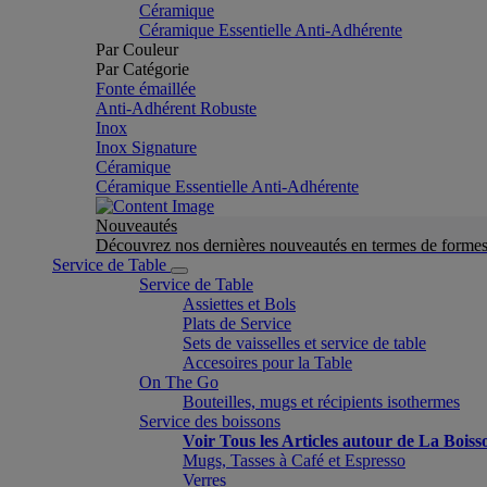
Céramique
Céramique Essentielle Anti-Adhérente
Par Couleur
Par Catégorie
Fonte émaillée
Anti-Adhérent Robuste
Inox
Inox Signature
Céramique
Céramique Essentielle Anti-Adhérente
Nouveautés
Découvrez nos dernières nouveautés en termes de formes 
Service de Table
Service de Table
Assiettes et Bols
Plats de Service
Sets de vaisselles et service de table
Accesoires pour la Table
On The Go
Bouteilles, mugs et récipients isothermes
Service des boissons
Voir Tous les Articles autour de La Boiss
Mugs, Tasses à Café et Espresso
Verres