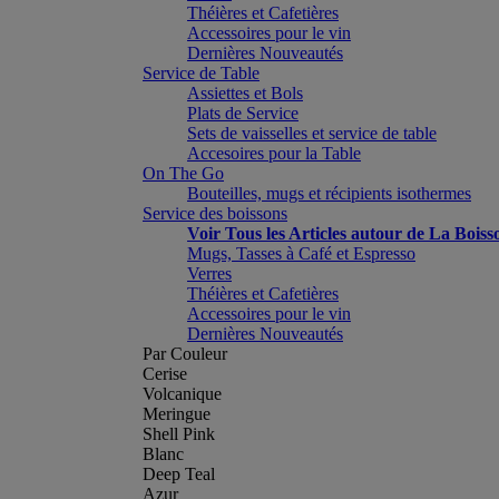
Théières et Cafetières
Accessoires pour le vin
Dernières Nouveautés
Service de Table
Assiettes et Bols
Plats de Service
Sets de vaisselles et service de table
Accesoires pour la Table
On The Go
Bouteilles, mugs et récipients isothermes
Service des boissons
Voir Tous les Articles autour de La Boiss
Mugs, Tasses à Café et Espresso
Verres
Théières et Cafetières
Accessoires pour le vin
Dernières Nouveautés
Par Couleur
Cerise
Volcanique
Meringue
Shell Pink
Blanc
Deep Teal
Azur