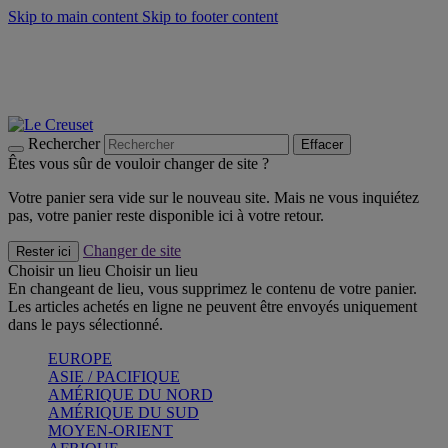
Skip to main content
Skip to footer content
Faites vivre l’été avec la Collection BBQ Outdoor & Thym -
Craquez
Les indispensables Le Creuset -
Craquez
Newsletter: Inscrivez-vous et économisez 10%! -
Inscrivez-vous
maintenant
Rechercher
Effacer
Êtes vous sûr de vouloir changer de site ?
Votre panier sera vide sur le nouveau site. Mais ne vous inquiétez
pas, votre panier reste disponible ici à votre retour.
Changer de site
Rester ici
Choisir un lieu
Choisir un lieu
En changeant de lieu, vous supprimez le contenu de votre panier.
Les articles achetés en ligne ne peuvent être envoyés uniquement
dans le pays sélectionné.
EUROPE
ASIE / PACIFIQUE
AMÉRIQUE DU NORD
AMÉRIQUE DU SUD
MOYEN-ORIENT