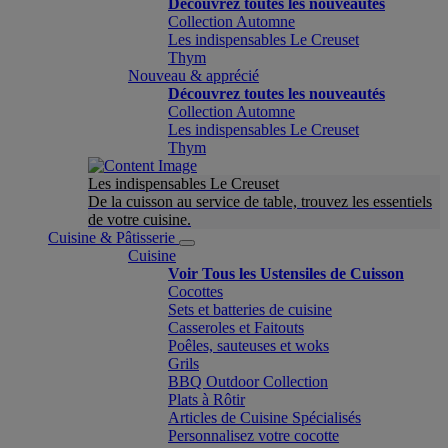
Découvrez toutes les nouveautés
Collection Automne
Les indispensables Le Creuset
Thym
Nouveau & apprécié
Découvrez toutes les nouveautés
Collection Automne
Les indispensables Le Creuset
Thym
Les indispensables Le Creuset
De la cuisson au service de table, trouvez les essentiels
de votre cuisine.
Cuisine & Pâtisserie
Cuisine
Voir Tous les Ustensiles de Cuisson
Cocottes
Sets et batteries de cuisine
Casseroles et Faitouts
Poêles, sauteuses et woks
Grils
BBQ Outdoor Collection
Plats à Rôtir
Articles de Cuisine Spécialisés
Personnalisez votre cocotte