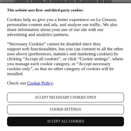
centres d’intérêt, en relation avec les produits les plus
consultés, votre interaction avec nous sur les réseaux sociaux,
This website uses first- and third-party cookies
les pages de notre Site web que vous visitez, le contenu de
nos offres qui retient votre attention. Pour ce faire, nous avons
Cookies help us give you a better experience on Le Creuset,
principalement recours à des cookies et des technologies
personalise content and ads, and analyse our traffic. We also
similaires, et également grâce à vos données et à vos
share information about your use of our site with our
préférences collectées lors de votre abonnement à nos
advertising and analytics partners.
communications marketing personnalisées. Nous utilisons ces
informations pour gérer notre publicité sur d’autres sites,
“Necessary Cookies” cannot be disabled since they
accorder l’accès à des contenus spécifiques, personnaliser le
support web functionalities, but you can consent to all the other
contenu des offres que vous consultez sur le Site web ou, si
uses above (preferences, statistics and marketing cookies) by
clicking “Accept all cookies”, or click “Cookie settings”, where
vous avez choisi de souscrire à nos communications
you manage each cookie category, or “Accept necessary
marketing, pour vous adresser des communications/ messages
cookies only”, so that no other category of cookies will be
pertinents dont nous sommes convaincus qu’ils pourraient
installed.
vous intéresser. Il n’y aura aucun autre effet. L’usage des
cookies est soumis à votre consentement. Si vous ne souhaitez
Check our
Cookie Policy
.
pas recevoir ces informations, utilisées pour vous adresser des
annonces, contenus ou communications basés sur vos centres
d’intérêt, vous pouvez limiter l’usage des informations vous
ACCEPT NECESSARY COOKIES ONLY
concernant dans le cadre de vos actions en ligne en gérant vos
consignes en matière de cookies (gardez toutefois en mémoire
COOKIE SETTINGS
que certains cookies sont nécessaires pour utiliser le Site
web). Notez que ceci ne vous empêchera pas de recevoir nos
ACCEPT ALL COOKIES
annonces, offres ou communications. Vous continuerez de
recevoir des annonces, des offres ou des communications