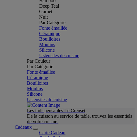
Bamboo
Deep Teal
Garnet
Nuit
Par Catégorie
Fonte émaillée
Céramique
Bouilloires
Moulins
Silicone
Ustensiles de cuisine
Par Couleur
Par Catégorie
Fonte émaillée
Céramique
Bouilloires
Moulins
Silicone
Ustensiles de cuisine
Les indispensables Le Creuset
De la cuisson au service de table, trouvez les essentiels
de votre cuisine.
Cadeaux
Carte Cadeau