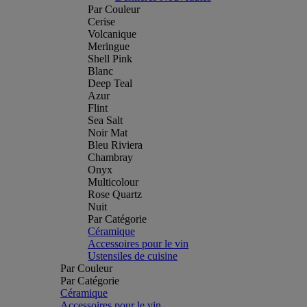
Par Couleur
Cerise
Volcanique
Meringue
Shell Pink
Blanc
Deep Teal
Azur
Flint
Sea Salt
Noir Mat
Bleu Riviera
Chambray
Onyx
Multicolour
Rose Quartz
Nuit
Par Catégorie
Céramique
Accessoires pour le vin
Ustensiles de cuisine
Par Couleur
Par Catégorie
Céramique
Accessoires pour le vin