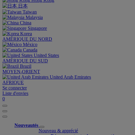
Hong Kong
日本
Taiwan
Malaysia
China
Singapore
Korea
AMÉRIQUE DU NORD
México
Canada
United States
AMÉRIQUE DU SUD
Brazil
MOYEN-ORIENT
United Arab Emirates
AFRIQUE
Se connecter
Liste d'envies
0
Nouveautés
Nouveau & apprécié