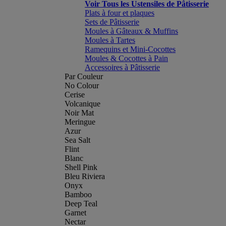
Voir Tous les Ustensiles de Pâtisserie
Plats à four et plaques
Sets de Pâtisserie
Moules à Gâteaux & Muffins
Moules à Tartes
Ramequins et Mini-Cocottes
Moules & Cocottes à Pain
Accessoires à Pâtisserie
Par Couleur
No Colour
Cerise
Volcanique
Noir Mat
Meringue
Azur
Sea Salt
Flint
Blanc
Shell Pink
Bleu Riviera
Onyx
Bamboo
Deep Teal
Garnet
Nectar