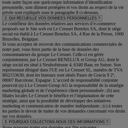
toute autre façon une quelconque information d’identification
personnelle, sont dûment protégées et vos droits au respect de la vie
privée sont expliqués sous le paragraphe 8 ci-dessous.
2. QUI RECUEILLE VOS DONNEES PERSONNELLES ?
Le contrôleur des données relatives aux services d’e-commerce
proposés sur le Site web est Le Creuset Benelux SA, dont le siège
social est établi à Le Creuset Benelux SA, 4 Rue de la Presse, 1000
Bruxelles, Belgique.
Si vous acceptez de recevoir des communications commerciales de
notre part, vous ferez partie de la base de données des
consommateurs du groupe Le Creuset. Celle-ci est gérée
conjointement, par Le Creuset BENELUX et Group AG, dont le
siège social est situé à Neuhofstrasse 4, 6340 Baar, en Suisse. Son
représentant désigné dans l'UE est Le Creuset SL, numéro de TVA
B62153630, dont les bureaux sont situés Paseo de Gracia 9 2º,
08007 Barcelone, Espagne. L’accord de responsabilité conjointe
pourvoit (a) à Le Creuset Group AG la responsabilité de la stratégie
marketing globale et de l’expérience client personnalisée ; (b) aux
filiales locales Le Creuset le bénéfice et l’implantation de cette
stratégie, ainsi que la possibilité de développer des initiatives
marketing et communication de manière indépendante ; (c) à toutes
les parties le devoir de traiter de vos demandes concernant vos droits
sur vos données.
3. POURQUOI COLLECTONS-NOUS CES INFORMATIONS ?
Nous pouvons traiter vos données aux fins suivantes :