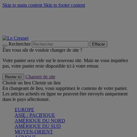
Skip to main content
Skip to footer content
Faites vivre l’été avec la Collection BBQ Outdoor & Thym -
Craquez
Les indispensables Le Creuset -
Craquez
Newsletter: Inscrivez-vous et économisez 10%! -
Inscrivez-vous
maintenant
Rechercher
Effacer
Êtes vous sûr de vouloir changer de site ?
Votre panier sera vide sur le nouveau site. Mais ne vous inquiétez
pas, votre panier reste disponible ici à votre retour.
Changer de site
Rester ici
Choisir un lieu
Choisir un lieu
En changeant de lieu, vous supprimez le contenu de votre panier.
Les articles achetés en ligne ne peuvent être envoyés uniquement
dans le pays sélectionné.
EUROPE
ASIE / PACIFIQUE
AMÉRIQUE DU NORD
AMÉRIQUE DU SUD
MOYEN-ORIENT