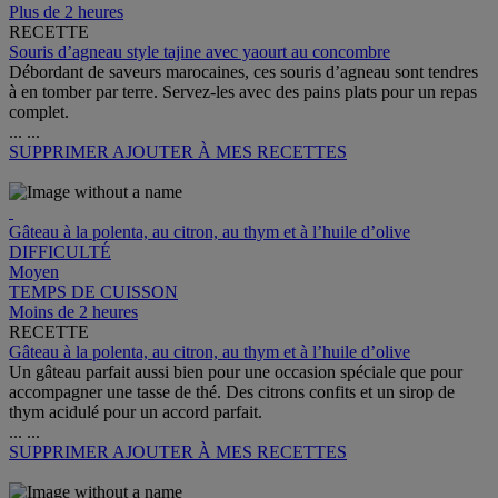
Plus de 2 heures
RECETTE
Souris d’agneau style tajine avec yaourt au concombre
Débordant de saveurs marocaines, ces souris d’agneau sont tendres
à en tomber par terre. Servez-les avec des pains plats pour un repas
complet.
...
...
SUPPRIMER
AJOUTER À MES RECETTES
Gâteau à la polenta, au citron, au thym et à l’huile d’olive
DIFFICULTÉ
Moyen
TEMPS DE CUISSON
Moins de 2 heures
RECETTE
Gâteau à la polenta, au citron, au thym et à l’huile d’olive
Un gâteau parfait aussi bien pour une occasion spéciale que pour
accompagner une tasse de thé. Des citrons confits et un sirop de
thym acidulé pour un accord parfait.
...
...
SUPPRIMER
AJOUTER À MES RECETTES