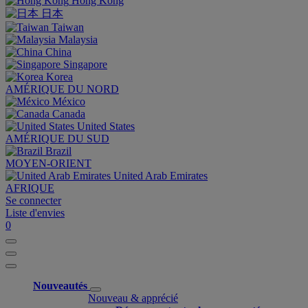
Hong Kong
日本
Taiwan
Malaysia
China
Singapore
Korea
AMÉRIQUE DU NORD
México
Canada
United States
AMÉRIQUE DU SUD
Brazil
MOYEN-ORIENT
United Arab Emirates
AFRIQUE
Se connecter
Liste d'envies
0
Nouveautés
Nouveau & apprécié