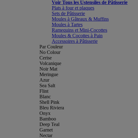
Voir Tous les Ustensiles de Pâtisserie
Plats à four et plaques
Sets de Pâtisserie
Moules à Gâteaux & Muffins
Moules à Tartes
Ramequins et Mini-Cocottes
Moules & Cocottes à Pain
Accessoires à Pâtisserie
Par Couleur
No Colour
Cerise
Volcanique
Noir Mat
Meringue
Azur
Sea Salt
Flint
Blanc
Shell Pink
Bleu Riviera
Onyx
Bamboo
Deep Teal
Garnet
Nectar