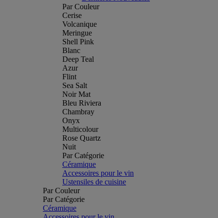
Par Couleur
Cerise
Volcanique
Meringue
Shell Pink
Blanc
Deep Teal
Azur
Flint
Sea Salt
Noir Mat
Bleu Riviera
Chambray
Onyx
Multicolour
Rose Quartz
Nuit
Par Catégorie
Céramique
Accessoires pour le vin
Ustensiles de cuisine
Par Couleur
Par Catégorie
Céramique
Accessoires pour le vin