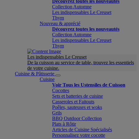
Découvrez toutes les nouveautés
Collection Automne
Les indispensables Le Creuset
Thym
Nouveau & apprécié
Découvrez toutes les nouveautés
Collection Automne
Les indispensables Le Creuset
Thym
Les indispensables Le Creuset
De la cuisson au service de table, trouvez les essentiels
de votre cuisine.
Cuisine & Pâtisserie
Cuisine
Voir Tous les Ustensiles de Cuisson
Cocottes
Sets et batteries de cuisine
Casseroles et Faitouts
Poêles, sauteuses et woks
Grils
BBQ Outdoor Collection
Plats à Rôtir
Articles de Cuisine Spécialisés
Personnalisez votre cocotte