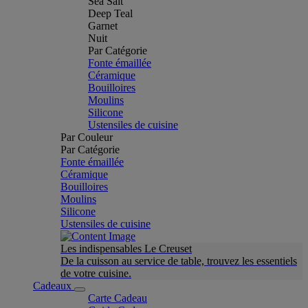
Sea Salt
Deep Teal
Garnet
Nuit
Par Catégorie
Fonte émaillée
Céramique
Bouilloires
Moulins
Silicone
Ustensiles de cuisine
Par Couleur
Par Catégorie
Fonte émaillée
Céramique
Bouilloires
Moulins
Silicone
Ustensiles de cuisine
Les indispensables Le Creuset
De la cuisson au service de table, trouvez les essentiels
de votre cuisine.
Cadeaux
Carte Cadeau