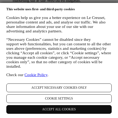
marketing sur le site Web ou en magasin.
les données concernant votre achat, comme par exemple la
This website uses first- and third-party cookies
date et l’heure de l’achat, informations relatives la livraison,
au produit et au paiement, dans le but de gérer vos
Cookies help us give you a better experience on Le Creuset,
commandes.
personalise content and ads, and analyse our traffic. We also
les données concernant votre historique de navigation en ligne
share information about your use of our site with our
(p.ex. les identifiants en ligne, tels que votre adresse IP, la
advertising and analytics partners.
version de votre navigateur, votre système d’exploitation, la
durée de votre visite, votre identification par notre système
“Necessary Cookies” cannot be disabled since they
lors d’une prochaine visite, votre situation géographique),
support web functionalities, but you can consent to all the other
collectées pendant votre visite à notre Site web (que vous
uses above (preferences, statistics and marketing cookies) by
soyez un utilisateur enregistré ou non), grâce à l’usage d’un
clicking “Accept all cookies”, or click “Cookie settings”, where
journal de navigation et/ou de technologies de traçage, telles
you manage each cookie category, or “Accept necessary
cookies only”, so that no other category of cookies will be
que les “cookies” (pour les informations sur la collecte de
installed.
données via des cookies, vous pouvez consulter ici notre
Politique en matière de Cookies
), dans le but d’améliorer nos
Check our
Cookie Policy
.
services et nos annonces ou de procéder à des analyses
statistiques ; dans la majorité des cas, nous ne serons pas en
mesure de vous identifier sur base de ces informations
ACCEPT NECESSARY COOKIES ONLY
techniques.
votre feedback, vos demandes, réclamations, questions ou
COOKIE SETTINGS
interactions avec nous (par exemple vos messages, chats,
posts sur les réseaux sociaux, e-mails ou appels
téléphoniques).
ACCEPT ALL COOKIES