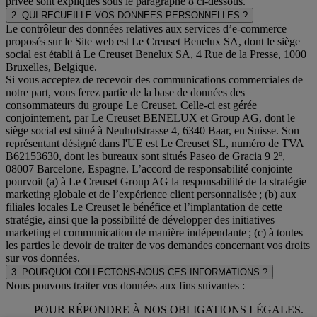
privée sont expliqués sous le paragraphe 8 ci-dessous.
2. QUI RECUEILLE VOS DONNEES PERSONNELLES ?
Le contrôleur des données relatives aux services d’e-commerce
proposés sur le Site web est Le Creuset Benelux SA, dont le siège
social est établi à Le Creuset Benelux SA, 4 Rue de la Presse, 1000
Bruxelles, Belgique.
Si vous acceptez de recevoir des communications commerciales de
notre part, vous ferez partie de la base de données des
consommateurs du groupe Le Creuset. Celle-ci est gérée
conjointement, par Le Creuset BENELUX et Group AG, dont le
siège social est situé à Neuhofstrasse 4, 6340 Baar, en Suisse. Son
représentant désigné dans l'UE est Le Creuset SL, numéro de TVA
B62153630, dont les bureaux sont situés Paseo de Gracia 9 2º,
08007 Barcelone, Espagne. L’accord de responsabilité conjointe
pourvoit (a) à Le Creuset Group AG la responsabilité de la stratégie
marketing globale et de l’expérience client personnalisée ; (b) aux
filiales locales Le Creuset le bénéfice et l’implantation de cette
stratégie, ainsi que la possibilité de développer des initiatives
marketing et communication de manière indépendante ; (c) à toutes
les parties le devoir de traiter de vos demandes concernant vos droits
sur vos données.
3. POURQUOI COLLECTONS-NOUS CES INFORMATIONS ?
Nous pouvons traiter vos données aux fins suivantes :
POUR RÉPONDRE À NOS OBLIGATIONS LÉGALES.