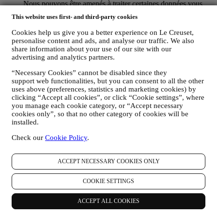
Nous pouvons être amenés à traiter certaines données vous
concernant afin de répondre à nos obligations légales, ainsi
This website uses first- and third-party cookies
qu’à d’autres obligations découlant d’instructions émises par
les pouvoirs publics.
Cookies help us give you a better experience on Le Creuset,
POUR CRÉER UN COMPTE LE CREUSET.
personalise content and ads, and analyse our traffic. We also
Nous utiliserons vos données pour créer un compte Le
share information about your use of our site with our
Creuset, qui vous donnera accès à une série d’avantages
advertising and analytics partners.
réservés aux utilisateurs enregistrés, qui vous permettra de
“Necessary Cookies” cannot be disabled since they
mieux tirer profit de nos services, comme un passage plus
support web functionalities, but you can consent to all the other
rapide à la caisse et la sauvegarde de multiples adresses
uses above (preferences, statistics and marketing cookies) by
d’expédition ou de consulter et de tracer les commandes.
clicking “Accept all cookies”, or click “Cookie settings”, where
Toute activité de traitement est requise pour nous permettre de
you manage each cookie category, or “Accept necessary
vous offrir ces services en tant que détenteur d’un compte Le
cookies only”, so that no other category of cookies will be
Creuset.
installed.
POUR GÉRER VOS COMMANDES ET ASSURER LA
FOURNITURE DE NOS PRODUITS OU LA
Check our
Cookie Policy
.
PRESTATION DE NOS SERVICES ET VOUS
PROPOSER NOTRE ASSISTANCE.
Nous utiliserons vos données pour gérer notre relation
ACCEPT NECESSARY COOKIES ONLY
contractuelle avec vous, vos achats de produits sur le Site web
et en boutique Le Creuset, votre utilisation du Site web, toute
COOKIE SETTINGS
assistance après-vente ultérieure ou votre participation à nos
concours. Nous pourrons avoir à traiter certaines données
ACCEPT ALL COOKIES
vous concernant pour gérer nos obligations administratives
liées à notre relation contractuelle avec vous, telles que la