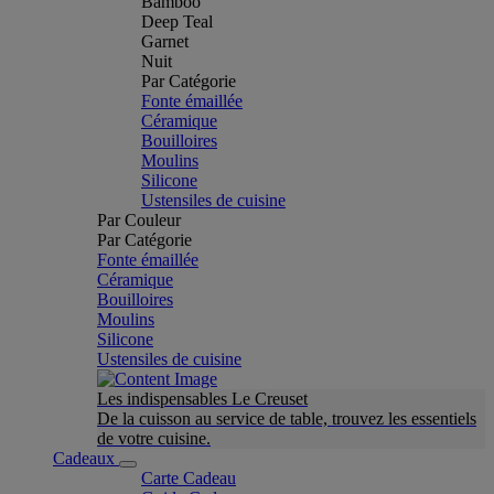
Bamboo
Deep Teal
Garnet
Nuit
Par Catégorie
Fonte émaillée
Céramique
Bouilloires
Moulins
Silicone
Ustensiles de cuisine
Par Couleur
Par Catégorie
Fonte émaillée
Céramique
Bouilloires
Moulins
Silicone
Ustensiles de cuisine
Les indispensables Le Creuset
De la cuisson au service de table, trouvez les essentiels
de votre cuisine.
Cadeaux
Carte Cadeau