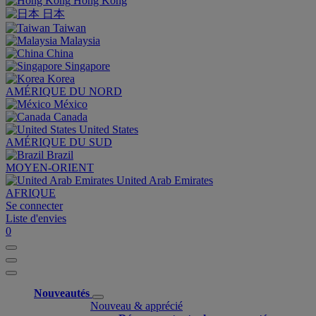
Hong Kong
日本
Taiwan
Malaysia
China
Singapore
Korea
AMÉRIQUE DU NORD
México
Canada
United States
AMÉRIQUE DU SUD
Brazil
MOYEN-ORIENT
United Arab Emirates
AFRIQUE
Se connecter
Liste d'envies
0
Nouveautés
Nouveau & apprécié