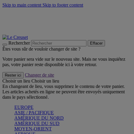
Skip to main content
Skip to footer content
Faites vivre l’été avec la Collection BBQ Outdoor & Thym -
Craquez
Les indispensables Le Creuset -
Craquez
Newsletter: Inscrivez-vous et économisez 10%! -
Inscrivez-vous
maintenant
Rechercher
Effacer
Êtes vous sûr de vouloir changer de site ?
Votre panier sera vide sur le nouveau site. Mais ne vous inquiétez
pas, votre panier reste disponible ici à votre retour.
Changer de site
Rester ici
Choisir un lieu
Choisir un lieu
En changeant de lieu, vous supprimez le contenu de votre panier.
Les articles achetés en ligne ne peuvent être envoyés uniquement
dans le pays sélectionné.
EUROPE
ASIE / PACIFIQUE
AMÉRIQUE DU NORD
AMÉRIQUE DU SUD
MOYEN-ORIENT