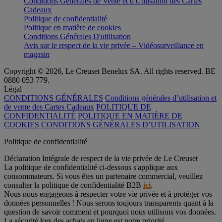
Conditions Générales de Vente et d'Utilisation des Cartes
Cadeaux
Politique de confidentialité
Politique en matière de cookies
Conditions Générales D'utilisation
Avis sur le respect de la vie privée – Vidéosurveillance en
magasin
Copyright © 2026, Le Creuset Benelux SA. All rights reserved. BE
0880 053 779.
Légal
CONDITIONS GÉNÉRALES
Conditions générales d’utilisation et
de vente des Cartes Cadeaux
POLITIQUE DE
CONFIDENTIALITÉ
POLITIQUE EN MATIÈRE DE
COOKIES
CONDITIONS GÉNÉRALES D’UTILISATION
Politique de confidentialité
Déclaration Intégrale de respect de la vie privée de Le Creuset
La politique de confidentialité ci-dessous s'applique aux
consommateurs. Si vous êtes un partenaire commercial, veuillez
consulter la politique de confidentialité B2B
ici
.
Nous nous engageons à respecter votre vie privée et à protéger vos
données personnelles ! Nous serons toujours transparents quant à la
question de savoir comment et pourquoi nous utilisons vos données.
La sécurité lors des achats en ligne est notre priorité