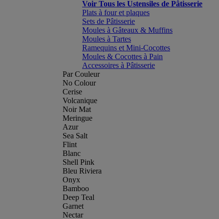
Voir Tous les Ustensiles de Pâtisserie
Plats à four et plaques
Sets de Pâtisserie
Moules à Gâteaux & Muffins
Moules à Tartes
Ramequins et Mini-Cocottes
Moules & Cocottes à Pain
Accessoires à Pâtisserie
Par Couleur
No Colour
Cerise
Volcanique
Noir Mat
Meringue
Azur
Sea Salt
Flint
Blanc
Shell Pink
Bleu Riviera
Onyx
Bamboo
Deep Teal
Garnet
Nectar