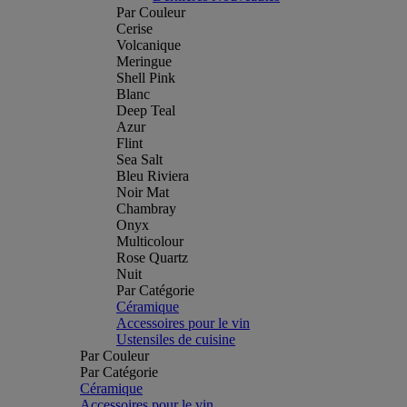
Par Couleur
Cerise
Volcanique
Meringue
Shell Pink
Blanc
Deep Teal
Azur
Flint
Sea Salt
Bleu Riviera
Noir Mat
Chambray
Onyx
Multicolour
Rose Quartz
Nuit
Par Catégorie
Céramique
Accessoires pour le vin
Ustensiles de cuisine
Par Couleur
Par Catégorie
Céramique
Accessoires pour le vin