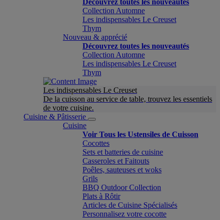
Découvrez toutes les nouveautés
Collection Automne
Les indispensables Le Creuset
Thym
Nouveau & apprécié
Découvrez toutes les nouveautés
Collection Automne
Les indispensables Le Creuset
Thym
Les indispensables Le Creuset
De la cuisson au service de table, trouvez les essentiels
de votre cuisine.
Cuisine & Pâtisserie
Cuisine
Voir Tous les Ustensiles de Cuisson
Cocottes
Sets et batteries de cuisine
Casseroles et Faitouts
Poêles, sauteuses et woks
Grils
BBQ Outdoor Collection
Plats à Rôtir
Articles de Cuisine Spécialisés
Personnalisez votre cocotte