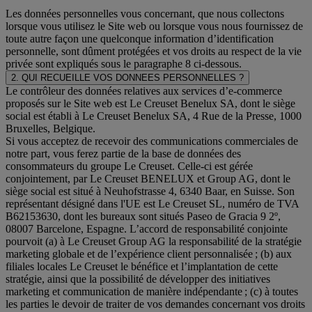
Les données personnelles vous concernant, que nous collectons
lorsque vous utilisez le Site web ou lorsque vous nous fournissez de
toute autre façon une quelconque information d’identification
personnelle, sont dûment protégées et vos droits au respect de la vie
privée sont expliqués sous le paragraphe 8 ci-dessous.
2. QUI RECUEILLE VOS DONNEES PERSONNELLES ?
Le contrôleur des données relatives aux services d’e-commerce
proposés sur le Site web est Le Creuset Benelux SA, dont le siège
social est établi à Le Creuset Benelux SA, 4 Rue de la Presse, 1000
Bruxelles, Belgique.
Si vous acceptez de recevoir des communications commerciales de
notre part, vous ferez partie de la base de données des
consommateurs du groupe Le Creuset. Celle-ci est gérée
conjointement, par Le Creuset BENELUX et Group AG, dont le
siège social est situé à Neuhofstrasse 4, 6340 Baar, en Suisse. Son
représentant désigné dans l'UE est Le Creuset SL, numéro de TVA
B62153630, dont les bureaux sont situés Paseo de Gracia 9 2º,
08007 Barcelone, Espagne. L’accord de responsabilité conjointe
pourvoit (a) à Le Creuset Group AG la responsabilité de la stratégie
marketing globale et de l’expérience client personnalisée ; (b) aux
filiales locales Le Creuset le bénéfice et l’implantation de cette
stratégie, ainsi que la possibilité de développer des initiatives
marketing et communication de manière indépendante ; (c) à toutes
les parties le devoir de traiter de vos demandes concernant vos droits