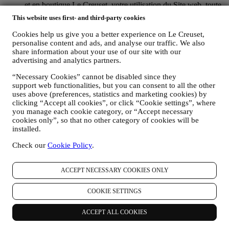
et en boutique Le Creuset, votre utilisation du Site web, toute
assistance après-vente ultérieure ou votre participation à nos
This website uses first- and third-party cookies
concours. Nous pourrons avoir à traiter certaines données
vous concernant pour gérer nos obligations administratives
Cookies help us give you a better experience on Le Creuset,
liées à notre relation contractuelle avec vous, telles que la
personalise content and ads, and analyse our traffic. We also
comptabilité, la facturation et certaines vérifications, la
share information about your use of our site with our
vérification des paiements par carte, le dépistage de la fraude,
advertising and analytics partners.
la sécurité, la sécurisation et les tests de nos systèmes, la
“Necessary Cookies” cannot be disabled since they
maintenance et les analyses statistiques. Occasionnellement,
support web functionalities, but you can consent to all the other
nous pourrons avoir à vous contacter pour des raisons
uses above (preferences, statistics and marketing cookies) by
administratives ou opérationnelles, comme par exemple
clicking “Accept all cookies”, or click “Cookie settings”, where
l’envoi d’une confirmation de commande. Nous utiliserons
you manage each cookie category, or “Accept necessary
aussi vos données personnelles pour répondre à vos demandes
cookies only”, so that no other category of cookies will be
transmises par notre Site web ou par d’autres canaux. Cette
installed.
activité de traitement est requise pour nous permettre de
prester nos services à votre intention. Nous pouvons traiter
Check our
Cookie Policy
.
vos données en fonction de notre intérêt légitime (dûment
équilibré avec vos droits et libertés) pour vous envoyer des e-
mails de suivi dans le cas où vous auriez ajouté des articles
ACCEPT NECESSARY COOKIES ONLY
dans votre panier sans finaliser votre achat en ligne. Si vous
ne finalisez pas l'achat dans un certain délai, aucune autre
COOKIE SETTINGS
communication de suivi ne sera envoyée.
POUR VOUS INFORMER À PROPOS DES
ACCEPT ALL COOKIES
NOUVELLES ET OFFRES CONCERNANT LES
PRODUITS LE CREUSET