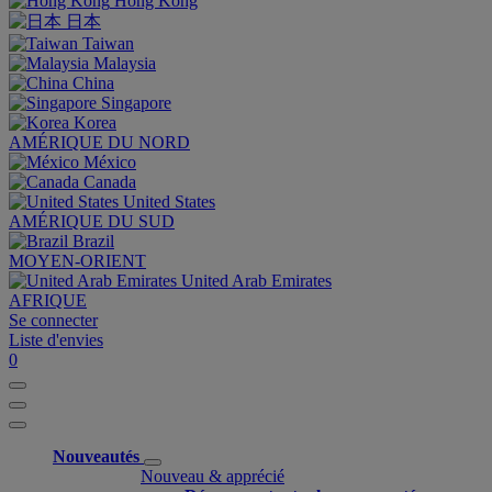
Hong Kong
日本
Taiwan
Malaysia
China
Singapore
Korea
AMÉRIQUE DU NORD
México
Canada
United States
AMÉRIQUE DU SUD
Brazil
MOYEN-ORIENT
United Arab Emirates
AFRIQUE
Se connecter
Liste d'envies
0
Nouveautés
Nouveau & apprécié