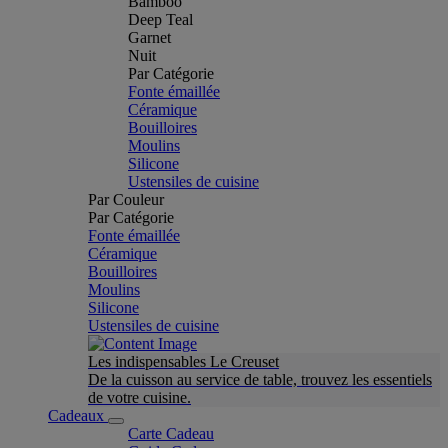
Bamboo
Deep Teal
Garnet
Nuit
Par Catégorie
Fonte émaillée
Céramique
Bouilloires
Moulins
Silicone
Ustensiles de cuisine
Par Couleur
Par Catégorie
Fonte émaillée
Céramique
Bouilloires
Moulins
Silicone
Ustensiles de cuisine
Les indispensables Le Creuset
De la cuisson au service de table, trouvez les essentiels
de votre cuisine.
Cadeaux
Carte Cadeau