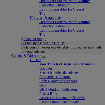
Découvrez toutes les nouveautés
Collection Automne
Les indispensables Le Creuset
Thym
Nouveau & apprécié
Découvrez toutes les nouveautés
Collection Automne
Les indispensables Le Creuset
Thym
Les indispensables Le Creuset
De la cuisson au service de table, trouvez les essentiels
de votre cuisine.
Cuisine & Pâtisserie
Cuisine
Voir Tous les Ustensiles de Cuisson
Cocottes
Sets et batteries de cuisine
Casseroles et Faitouts
Poêles, sauteuses et woks
Grils
BBQ Outdoor Collection
Plats à Rôtir
Articles de Cuisine Spécialisés
Personnalisez votre cocotte