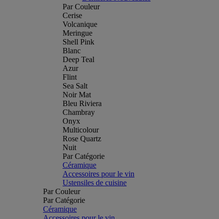
Par Couleur
Cerise
Volcanique
Meringue
Shell Pink
Blanc
Deep Teal
Azur
Flint
Sea Salt
Noir Mat
Bleu Riviera
Chambray
Onyx
Multicolour
Rose Quartz
Nuit
Par Catégorie
Céramique
Accessoires pour le vin
Ustensiles de cuisine
Par Couleur
Par Catégorie
Céramique
Accessoires pour le vin