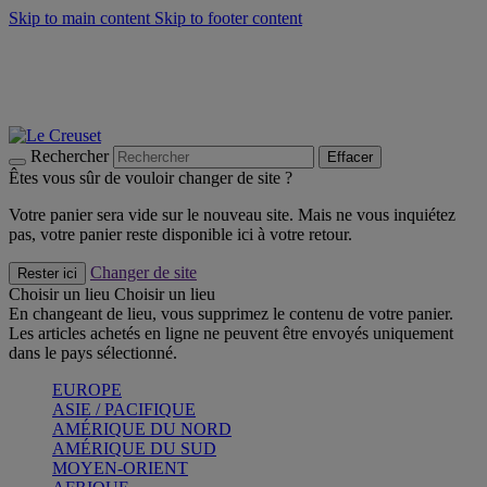
Skip to main content
Skip to footer content
Faites vivre l’été avec la Collection BBQ Outdoor & Thym -
Craquez
Les indispensables Le Creuset -
Craquez
Newsletter: Inscrivez-vous et économisez 10%! -
Inscrivez-vous
maintenant
Rechercher
Effacer
Êtes vous sûr de vouloir changer de site ?
Votre panier sera vide sur le nouveau site. Mais ne vous inquiétez
pas, votre panier reste disponible ici à votre retour.
Changer de site
Rester ici
Choisir un lieu
Choisir un lieu
En changeant de lieu, vous supprimez le contenu de votre panier.
Les articles achetés en ligne ne peuvent être envoyés uniquement
dans le pays sélectionné.
EUROPE
ASIE / PACIFIQUE
AMÉRIQUE DU NORD
AMÉRIQUE DU SUD
MOYEN-ORIENT