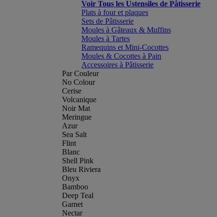
Voir Tous les Ustensiles de Pâtisserie
Plats à four et plaques
Sets de Pâtisserie
Moules à Gâteaux & Muffins
Moules à Tartes
Ramequins et Mini-Cocottes
Moules & Cocottes à Pain
Accessoires à Pâtisserie
Par Couleur
No Colour
Cerise
Volcanique
Noir Mat
Meringue
Azur
Sea Salt
Flint
Blanc
Shell Pink
Bleu Riviera
Onyx
Bamboo
Deep Teal
Garnet
Nectar