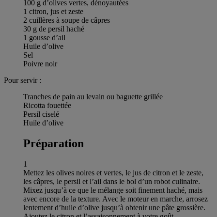
100 g d’olives vertes, dénoyautées
1 citron, jus et zeste
2 cuillères à soupe de câpres
30 g de persil haché
1 gousse d’ail
Huile d’olive
Sel
Poivre noir
Pour servir :
Tranches de pain au levain ou baguette grillée
Ricotta fouettée
Persil ciselé
Huile d’olive
Préparation
1
Mettez les olives noires et vertes, le jus de citron et le zeste,
les câpres, le persil et l’ail dans le bol d’un robot culinaire.
Mixez jusqu’à ce que le mélange soit finement haché, mais
avec encore de la texture. Avec le moteur en marche, arrosez
lentement d’huile d’olive jusqu’à obtenir une pâte grossière.
Ajoutez le citron et l’assaisonnement à votre goût.