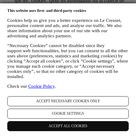
que les “cookies” (pour les informations sur la collecte de
données via des cookies, vous pouvez consulter ici notre
This website uses first- and third-party cookies
Politique en matière de Cookies
), dans le but d’améliorer nos
services et nos annonces ou de procéder à des analyses
Cookies help us give you a better experience on Le Creuset,
statistiques ; dans la majorité des cas, nous ne serons pas en
personalise content and ads, and analyse our traffic. We also
mesure de vous identifier sur base de ces informations
share information about your use of our site with our
techniques.
advertising and analytics partners.
votre feedback, vos demandes, réclamations, questions ou
interactions avec nous (par exemple vos messages, chats,
“Necessary Cookies” cannot be disabled since they
posts sur les réseaux sociaux, e-mails ou appels
support web functionalities, but you can consent to all the other
téléphoniques).
uses above (preferences, statistics and marketing cookies) by
clicking “Accept all cookies”, or click “Cookie settings”, where
Les données personnelles vous concernant, que nous collectons
you manage each cookie category, or “Accept necessary
lorsque vous utilisez le Site web ou lorsque vous nous fournissez de
cookies only”, so that no other category of cookies will be
toute autre façon une quelconque information d’identification
installed.
personnelle, sont dûment protégées et vos droits au respect de la vie
Check our
Cookie Policy
.
privée sont expliqués sous le paragraphe 8 ci-dessous.
2. QUI RECUEILLE VOS DONNEES PERSONNELLES ?
Le contrôleur des données relatives aux services d’e-commerce
ACCEPT NECESSARY COOKIES ONLY
proposés sur le Site web est Le Creuset Benelux SA, dont le siège
social est établi à Le Creuset Benelux SA, 4 Rue de la Presse, 1000
COOKIE SETTINGS
Bruxelles, Belgique.
Si vous acceptez de recevoir des communications commerciales de
notre part, vous ferez partie de la base de données des
ACCEPT ALL COOKIES
consommateurs du groupe Le Creuset. Celle-ci est gérée