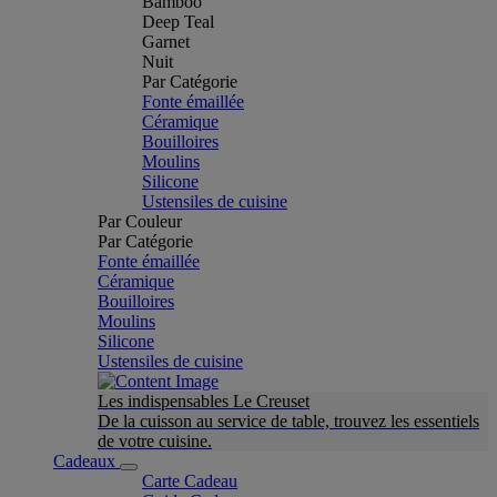
Bamboo
Deep Teal
Garnet
Nuit
Par Catégorie
Fonte émaillée
Céramique
Bouilloires
Moulins
Silicone
Ustensiles de cuisine
Par Couleur
Par Catégorie
Fonte émaillée
Céramique
Bouilloires
Moulins
Silicone
Ustensiles de cuisine
Les indispensables Le Creuset
De la cuisson au service de table, trouvez les essentiels
de votre cuisine.
Cadeaux
Carte Cadeau