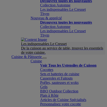
Découvrez toutes les nouveautés
Collection Automne
Les indispensables Le Creuset
Thym
Nouveau & apprécié
Découvrez toutes les nouveautés
Collection Automne
Les indispensables Le Creuset
Thym
Les indispensables Le Creuset
De la cuisson au service de table, trouvez les essentiels
de votre cuisine.
Cuisine & Pâtisserie
Cuisine
Voir Tous les Ustensiles de Cuisson
Cocottes
Sets et batteries de cuisine
Casseroles et Faitouts
Poêles, sauteuses et woks
Grils
BBQ Outdoor Collection
Plats à Rôtir
Articles de Cuisine Spécialisés
Personnalisez votre cocotte