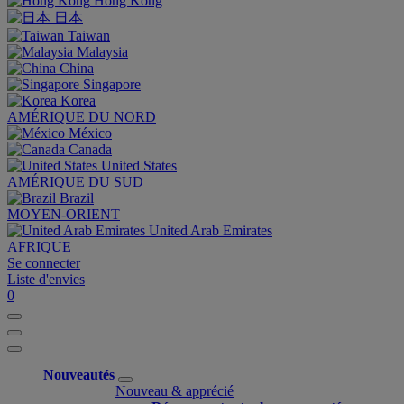
Hong Kong
日本
Taiwan
Malaysia
China
Singapore
Korea
AMÉRIQUE DU NORD
México
Canada
United States
AMÉRIQUE DU SUD
Brazil
MOYEN-ORIENT
United Arab Emirates
AFRIQUE
Se connecter
Liste d'envies
0
Nouveautés
Nouveau & apprécié