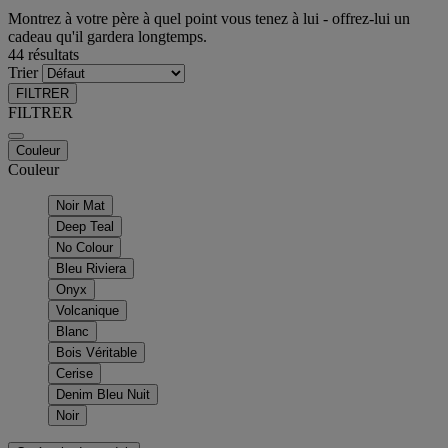
Montrez à votre père à quel point vous tenez à lui - offrez-lui un
cadeau qu'il gardera longtemps.
44 résultats
Trier
FILTRER
FILTRER
Couleur
Couleur
Noir Mat
Deep Teal
No Colour
Bleu Riviera
Onyx
Volcanique
Blanc
Bois Véritable
Cerise
Denim Bleu Nuit
Noir