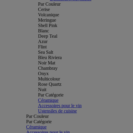
Par Couleur
Cerise
Volcanique
Meringue
Shell Pink
Blanc
Deep Teal
Azur
Flint
Sea Salt
Bleu Riviera
Noir Mat
Chambray
Onyx
Multicolour
Rose Quartz
Nuit
Par Catégorie
Céramique
Accessoires pour le vin
Ustensiles de cuisine
Par Couleur
Par Catégorie
Céramique
Accessoires pour le vin