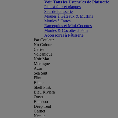
Voir Tous les Ustensiles de Pâtisserie
Plats à four et plaques
Sets de Pâtisserie
Moules à Gâteaux & Muffins
Moules à Tartes
Ramequins et Mini-Cocottes
Moules & Cocottes à Pain
Accessoires à Pâtisserie
Par Couleur
No Colour
Cerise
Volcanique
Noir Mat
Meringue
Azur
Sea Salt
Flint
Blanc
Shell Pink
Bleu Riviera
Onyx
Bamboo
Deep Teal
Garnet
Nectar