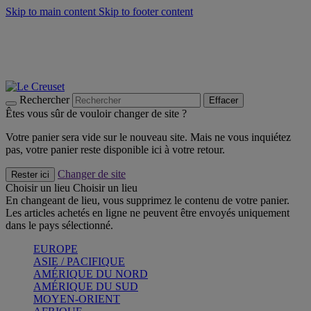
Skip to main content
Skip to footer content
Faites vivre l’été avec la Collection BBQ Outdoor & Thym -
Craquez
Les indispensables Le Creuset -
Craquez
Newsletter: Inscrivez-vous et économisez 10%! -
Inscrivez-vous
maintenant
Rechercher
Effacer
Êtes vous sûr de vouloir changer de site ?
Votre panier sera vide sur le nouveau site. Mais ne vous inquiétez
pas, votre panier reste disponible ici à votre retour.
Changer de site
Rester ici
Choisir un lieu
Choisir un lieu
En changeant de lieu, vous supprimez le contenu de votre panier.
Les articles achetés en ligne ne peuvent être envoyés uniquement
dans le pays sélectionné.
EUROPE
ASIE / PACIFIQUE
AMÉRIQUE DU NORD
AMÉRIQUE DU SUD
MOYEN-ORIENT