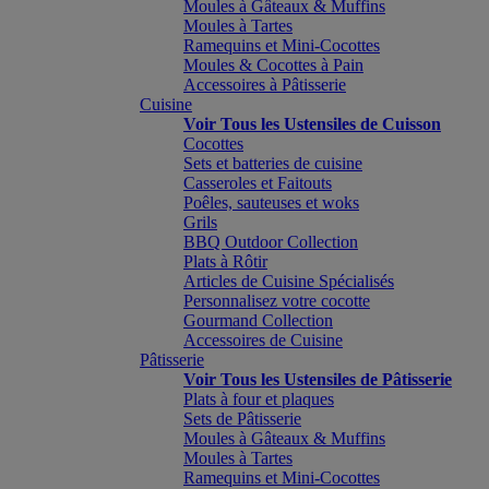
Moules à Gâteaux & Muffins
Moules à Tartes
Ramequins et Mini-Cocottes
Moules & Cocottes à Pain
Accessoires à Pâtisserie
Cuisine
Voir Tous les Ustensiles de Cuisson
Cocottes
Sets et batteries de cuisine
Casseroles et Faitouts
Poêles, sauteuses et woks
Grils
BBQ Outdoor Collection
Plats à Rôtir
Articles de Cuisine Spécialisés
Personnalisez votre cocotte
Gourmand Collection
Accessoires de Cuisine
Pâtisserie
Voir Tous les Ustensiles de Pâtisserie
Plats à four et plaques
Sets de Pâtisserie
Moules à Gâteaux & Muffins
Moules à Tartes
Ramequins et Mini-Cocottes