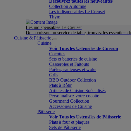
Découvrez toutes les nouveautés
Collection Automne
Les indispensables Le Creuset
Thym
Les indispensables Le Creuset
De la cuisson au service de table, trouvez les essentiels d
Cuisine & Pâtisserie
Cuisine
Voir Tous les Ustensiles de Cuisson
Cocottes
Sets et batteries de cuisine
Casseroles et Faitouts
Poêles, sauteuses et woks
Grils
BBQ Outdoor Collection
Plats à Rôtir
Articles de Cuisine Spécialisés
Personnalisez votre cocotte
Gourmand Collection
Accessoires de Cuisine
Pâtisserie
Voir Tous les Ustensiles de Pâtisserie
Plats à four et plaques
Sets de Pâtisserie