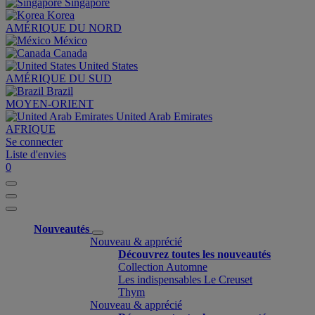
Singapore
Korea
AMÉRIQUE DU NORD
México
Canada
United States
AMÉRIQUE DU SUD
Brazil
MOYEN-ORIENT
United Arab Emirates
AFRIQUE
Se connecter
Liste d'envies
0
Nouveautés
Nouveau & apprécié
Découvrez toutes les nouveautés
Collection Automne
Les indispensables Le Creuset
Thym
Nouveau & apprécié