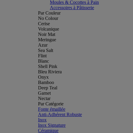
Moules & Cocottes à Pain
Accessoires à Pâtisserie
Par Couleur
No Colour
Cerise
Volcanique
Noir Mat
Meringue
Azur
Sea Salt
Flint
Blanc
Shell Pink
Bleu Riviera
Onyx
Bamboo
Deep Teal
Garnet
Nectar
Par Catégorie
Fonte émaillée
Anti-Adhérent Robuste
Inox
Inox Signature
Céramique