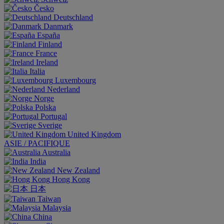
Česko
Deutschland
Danmark
España
Finland
France
Ireland
Italia
Luxembourg
Nederland
Norge
Polska
Portugal
Sverige
United Kingdom
ASIE / PACIFIQUE
Australia
India
New Zealand
Hong Kong
日本
Taiwan
Malaysia
China