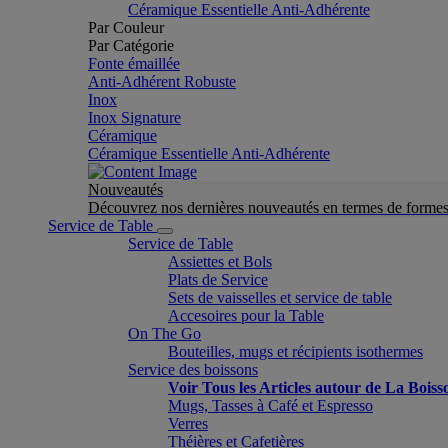
Céramique Essentielle Anti-Adhérente
Par Couleur
Par Catégorie
Fonte émaillée
Anti-Adhérent Robuste
Inox
Inox Signature
Céramique
Céramique Essentielle Anti-Adhérente
Nouveautés
Découvrez nos dernières nouveautés en termes de formes 
Service de Table
Service de Table
Assiettes et Bols
Plats de Service
Sets de vaisselles et service de table
Accesoires pour la Table
On The Go
Bouteilles, mugs et récipients isothermes
Service des boissons
Voir Tous les Articles autour de La Boiss
Mugs, Tasses à Café et Espresso
Verres
Théières et Cafetières