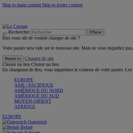
Skip to main content
Skip to footer content
Faites vivre l’été avec la Collection BBQ Outdoor & Thym -
Cra
Les indispensables Le Creuset -
Craquez
Newsletter: Inscrivez-vous et économisez 10%! -
Inscrivez-vous 
Rechercher
Effacer
Êtes vous sûr de vouloir changer de site ?
Votre panier sera vide sur le nouveau site. Mais ne vous inquiétez pas, 
Changer de site
Rester ici
Choisir un lieu
Choisir un lieu
En changeant de lieu, vous supprimez le contenu de votre panier. Les 
EUROPE
ASIE / PACIFIQUE
AMÉRIQUE DU NORD
AMÉRIQUE DU SUD
MOYEN-ORIENT
AFRIQUE
EUROPE
Österreich
België
Schweiz