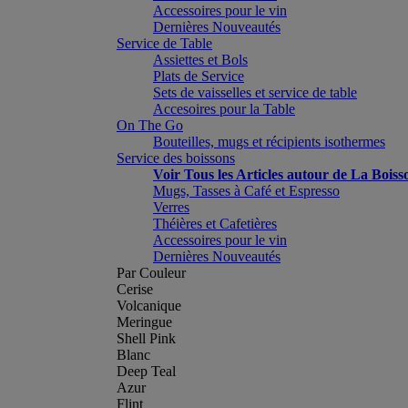
Accessoires pour le vin
Dernières Nouveautés
Service de Table
Assiettes et Bols
Plats de Service
Sets de vaisselles et service de table
Accesoires pour la Table
On The Go
Bouteilles, mugs et récipients isothermes
Service des boissons
Voir Tous les Articles autour de La Boiss
Mugs, Tasses à Café et Espresso
Verres
Théières et Cafetières
Accessoires pour le vin
Dernières Nouveautés
Par Couleur
Cerise
Volcanique
Meringue
Shell Pink
Blanc
Deep Teal
Azur
Flint