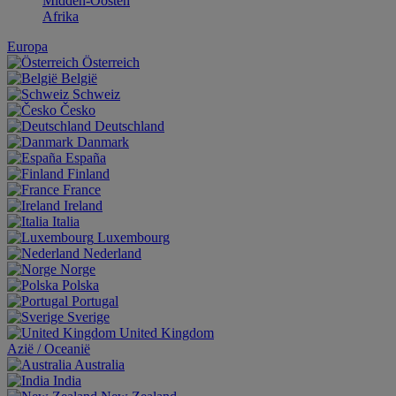
Midden-Oosten
Afrika
Europa
Österreich
België
Schweiz
Česko
Deutschland
Danmark
España
Finland
France
Ireland
Italia
Luxembourg
Nederland
Norge
Polska
Portugal
Sverige
United Kingdom
Aziё / Oceaniё
Australia
India