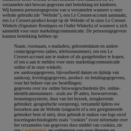
verzamelen niet bewust gegevens met betrekking tot kinderen.
Wij kunnen persoonsgegevens van u verzamelen wanneer u onze
website gebruikt (de "Website"), een Le Creuset-account aanmaakt,
een Le Creuset-product koopt op de Website of in onze Le Creuset
Winkels (Signature Boutiques en Outlet Winkels) of wanneer u zich
aanmeldt voor onze marketingcommunicatie. De persoonsgegevens
kunnen betrekking hebben op:
Naam, voornaam, e-mailadres, geboortedatum en andere
contactgegevens (adres, telefoonnummer), om een Le
Creuset-account aan te maken of als gastgebruiker te kopen,
of om u aan te melden voor onze marketingcommunicatie
online of in onze winkels;
uw aankoopgegevens, bijvoorbeeld datum en tijdstip van
aankoop, leveringsgegevens, product- en betalingsgegevens,
voor het beheer van uw bestellingen;
gegevens over uw online browsegeschiedenis (bv. online-
identificatienummers - zoals uw IP-adres, browserversie,
besturingssysteem, duur van het bezoek, terugkerende
gebruiker, geografische oorsprong), verzameld tijdens uw
bezoeken aan de Website (ongeacht of u een geregistreerde
gebruiker bent of niet), door gebruik te maken van logs en/of
traceringstechnologieën zoals “cookies” (voor informatie over
het verzamelen van gegevens door middel van cookies, zie
ons
Cookiebeleid
, ter verbetering van onze diensten en