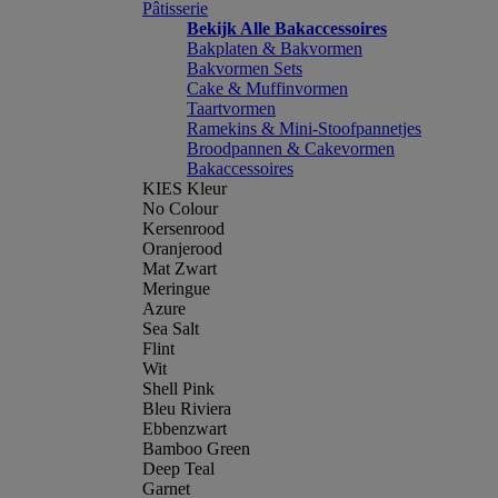
Pâtisserie
Bekijk Alle Bakaccessoires
Bakplaten & Bakvormen
Bakvormen Sets
Cake & Muffinvormen
Taartvormen
Ramekins & Mini-Stoofpannetjes
Broodpannen & Cakevormen
Bakaccessoires
KIES Kleur
No Colour
Kersenrood
Oranjerood
Mat Zwart
Meringue
Azure
Sea Salt
Flint
Wit
Shell Pink
Bleu Riviera
Ebbenzwart
Bamboo Green
Deep Teal
Garnet