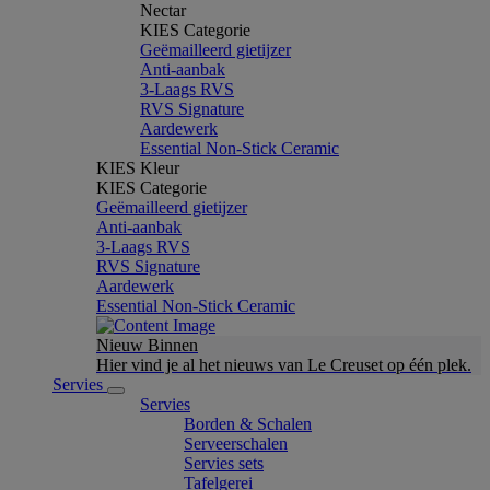
Nectar
KIES Categorie
Geëmailleerd gietijzer
Anti-aanbak
3-Laags RVS
RVS Signature
Aardewerk
Essential Non-Stick Ceramic
KIES Kleur
KIES Categorie
Geëmailleerd gietijzer
Anti-aanbak
3-Laags RVS
RVS Signature
Aardewerk
Essential Non-Stick Ceramic
Nieuw Binnen
Hier vind je al het nieuws van Le Creuset op één plek.
Servies
Servies
Borden & Schalen
Serveerschalen
Servies sets
Tafelgerei