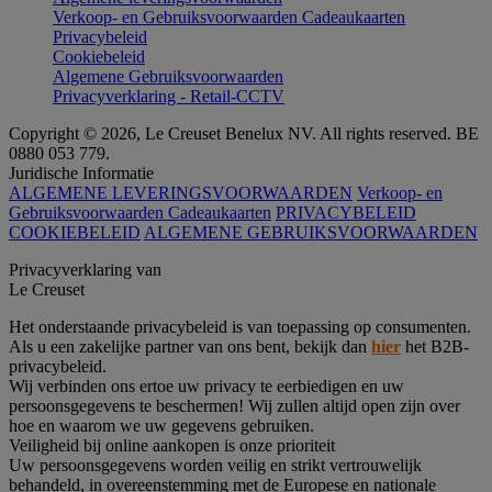
Verkoop- en Gebruiksvoorwaarden Cadeaukaarten
Privacybeleid
Cookiebeleid
Algemene Gebruiksvoorwaarden
Privacyverklaring - Retail-CCTV
Copyright © 2026, Le Creuset Benelux NV. All rights reserved. BE
0880 053 779.
Juridische Informatie
ALGEMENE LEVERINGSVOORWAARDEN
Verkoop- en
Gebruiksvoorwaarden Cadeaukaarten
PRIVACYBELEID
COOKIEBELEID
ALGEMENE GEBRUIKSVOORWAARDEN
Privacyverklaring van
Le Creuset
Het onderstaande privacybeleid is van toepassing op consumenten.
Als u een zakelijke partner van ons bent, bekijk dan
hier
het B2B-
privacybeleid.
Wij verbinden ons ertoe uw privacy te eerbiedigen en uw
persoonsgegevens te beschermen! Wij zullen altijd open zijn over
hoe en waarom we uw gegevens gebruiken.
Veiligheid bij online aankopen is onze prioriteit
Uw persoonsgegevens worden veilig en strikt vertrouwelijk
behandeld, in overeenstemming met de Europese en nationale