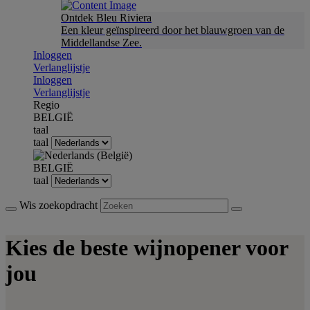
Ontdek Bleu Riviera
Een kleur geïnspireerd door het blauwgroen van de
Middellandse Zee.
Inloggen
Verlanglijstje
Inloggen
Verlanglijstje
Regio
BELGIË
taal
taal
BELGIË
taal
Wis zoekopdracht
Kies de beste wijnopener voor
jou