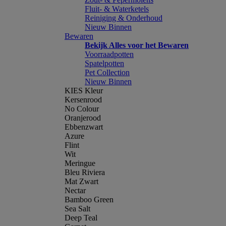
Fluit- & Waterketels
Reiniging & Onderhoud
Nieuw Binnen
Bewaren
Bekijk Alles voor het Bewaren
Voorraadpotten
Spatelpotten
Pet Collection
Nieuw Binnen
KIES Kleur
Kersenrood
No Colour
Oranjerood
Ebbenzwart
Azure
Flint
Wit
Meringue
Bleu Riviera
Mat Zwart
Nectar
Bamboo Green
Sea Salt
Deep Teal