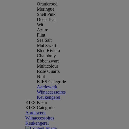
Oranjerood
Meringue
Shell Pink
Deep Teal
Wit
Azure
Flint
Sea Salt
Mat Zwart
Bleu Riviera
Chambray
Ebbenzwart
Multicolour
Rose Quartz
Nuit
KIES Categorie
Aardewerk
Wijnaccessoires
Keukengerei
KIES Kleur
KIES Categorie
Aardewerk
Wijnaccessoires
Keukengerei