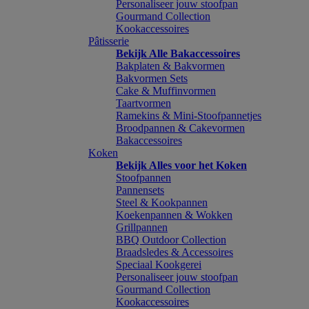
Personaliseer jouw stoofpan
Gourmand Collection
Kookaccessoires
Pâtisserie
Bekijk Alle Bakaccessoires
Bakplaten & Bakvormen
Bakvormen Sets
Cake & Muffinvormen
Taartvormen
Ramekins & Mini-Stoofpannetjes
Broodpannen & Cakevormen
Bakaccessoires
Koken
Bekijk Alles voor het Koken
Stoofpannen
Pannensets
Steel & Kookpannen
Koekenpannen & Wokken
Grillpannen
BBQ Outdoor Collection
Braadsledes & Accessoires
Speciaal Kookgerei
Personaliseer jouw stoofpan
Gourmand Collection
Kookaccessoires