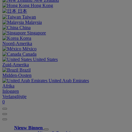
New Zealand
Hong Kong
日本
Taiwan
Malaysia
China
Singapore
Korea
Noord-Amerika
México
Canada
United States
Zuid-Amerika
Brazil
Midden-Oosten
United Arab Emirates
Afrika
Inloggen
Verlanglijstje
0
Nieuw Binnen