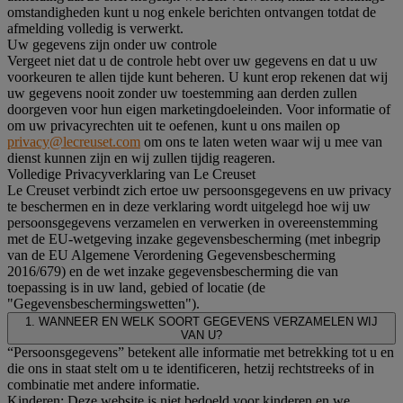
omstandigheden kunt u nog enkele berichten ontvangen totdat de
afmelding volledig is verwerkt.
Uw gegevens zijn onder uw controle
Vergeet niet dat u de controle hebt over uw gegevens en dat u uw
voorkeuren te allen tijde kunt beheren. U kunt erop rekenen dat wij
uw gegevens nooit zonder uw toestemming aan derden zullen
doorgeven voor hun eigen marketingdoeleinden. Voor informatie of
om uw privacyrechten uit te oefenen, kunt u ons mailen op
privacy@lecreuset.com
om ons te laten weten waar wij u mee van
dienst kunnen zijn en wij zullen tijdig reageren.
Volledige Privacyverklaring van Le Creuset
Le Creuset verbindt zich ertoe uw persoonsgegevens en uw privacy
te beschermen en in deze verklaring wordt uitgelegd hoe wij uw
persoonsgegevens verzamelen en verwerken in overeenstemming
met de EU-wetgeving inzake gegevensbescherming (met inbegrip
van de EU Algemene Verordening Gegevensbescherming
2016/679) en de wet inzake gegevensbescherming die van
toepassing is in uw land, gebied of locatie (de
"Gegevensbeschermingswetten").
1. WANNEER EN WELK SOORT GEGEVENS VERZAMELEN WIJ
VAN U?
“Persoonsgegevens” betekent alle informatie met betrekking tot u en
die ons in staat stelt om u te identificeren, hetzij rechtstreeks of in
combinatie met andere informatie.
Kinderen: Deze website is niet bedoeld voor kinderen en we