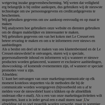
wetgeving inzake gegevensbescherming. Wij weten dat veiligheid
erg belangrijk is bij online aankopen, dus gebruiken wij de nieuwste
technologie om uw persoonsgegevens en creditcardgegevens te
beschermen.
Wij gebruiken gegevens om uw aankoop eenvoudig en op maat te
maken
Wij analyseren hoe gebruikers onze website en diensten gebruiken
om de dingen makkelijker en interessanter te maken.
Wij gebruiken gegevens om van het koken met Le Creuset een
betere ervaring te maken en om u te informeren over nieuws en
aanbiedingen
Als u beslist om deel uit te maken van ons klantenbestand en de Le
Creuset-nieuwsbrief te ontvangen, sturen wij u speciale,
gepersonaliseerde inhoud en informeren wij u wanneer er nieuwe
producten worden gelanceerd, wanneer er exclusieve aanbiedingen,
showcooking- of komende evenementen zijn, of wanneer er speciale
promoties voor u zijn.
Afmelden:
U kunt het ontvangen van onze marketingcommunicatie op elk
moment kosteloos stopzetten via de methoden die bij de
communicatie worden weergegeven (bijvoorbeeld om u af te
melden voor de nieuwsbrief kunt u klikken op de afmeldlink
onderaan elke e-mail). Als u een van onze marketingactiviteiten wilt
stopzetten, kunt u in ieder geval een e-mail sturen naar
.
Uw
afmelding zal zo snel mogelijk worden verwerkt, maar in sommige