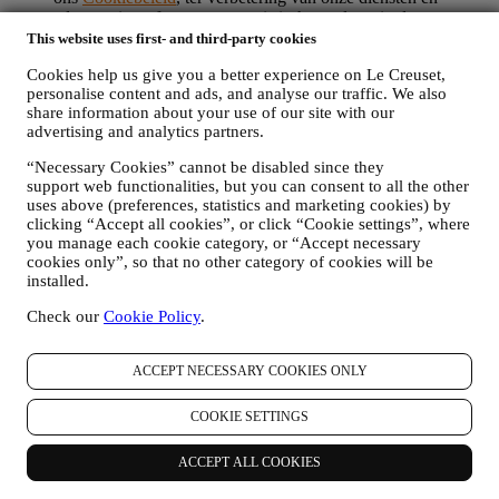
advertenties, of voor onze statistische analyse; in de meeste
gevallen zullen we u niet kunnen identificeren aan de hand
This website uses first- and third-party cookies
van deze technische informatie.
Cookies help us give you a better experience on Le Creuset,
uw feedback, verzoeken, klachten, vragen of interacties met
personalise content and ads, and analyse our traffic. We also
ons (bijvoorbeeld uw berichten, chats, berichten op sociale
share information about your use of our site with our
media, e-mails of telefoontjes).
advertising and analytics partners.
De persoonsgegevens die van u worden verzameld wanneer u de
“Necessary Cookies” cannot be disabled since they
Website gebruikt of anderszins persoonlijk identificeerbare
support web functionalities, but you can consent to all the other
informatie verstrekt, zijn op die manier beschermd en u hebt de
uses above (preferences, statistics and marketing cookies) by
privacyrechten die in paragraaf 8 hieronder worden uitgelegd.
clicking “Accept all cookies”, or click “Cookie settings”, where
2. WIE VERZAMELT UW GEGEVENS?
you manage each cookie category, or “Accept necessary
De verwerkingsverantwoordelijke voor de e-commercediensten die
cookies only”, so that no other category of cookies will be
via de website worden aangeboden, is Le Creuset BENELUX NV
installed.
met maatschappelijke zetel te Le Creuset Benelux NV,
Check our
Cookie Policy
.
Drukpersstraat 4, 1000 Brussel, België.
Als u ermee instemt om marketingboodschappen van ons te
ontvangen, worden uw gegevens onderdeel van de
ACCEPT NECESSARY COOKIES ONLY
consumentendatabase van Le Creuset Group, die als
gegevensbeheerder wordt beheerd door Le Creuset Group AG, met
COOKIE SETTINGS
het kantoor in Hofstrasse 1A,Neuhofstrasse 4 , Baar, Zugo, 6340
Zwitserland (die Le Creuset SL, BTW-nummer B62153630, met
kantoor in Paseo de Gracia 9, 2º, 08007 Barcelona, Spanje, heeft
ACCEPT ALL COOKIES
aangesteld als vertegenwoordiger in de EU), op basis van een