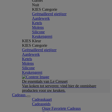
Garnet
Nuit
KIES Categorie
Geëmailleerd gietijzer
Aardewerk
Ketels
Molens
Silicone
Keukengerei
KIES Kleur
KIES Categorie
Geëmailleerd gietijzer
Aardewerk
Ketels
Molens
Silicone
Keukengerei
De essentials van Le Creuset
Van koken tot serveren: vind hier de onmisbare
producten voor uw keuken.
Cadeaus
Cadeaukaart
Cadeaugids
Onze Favoriete Cadeaus