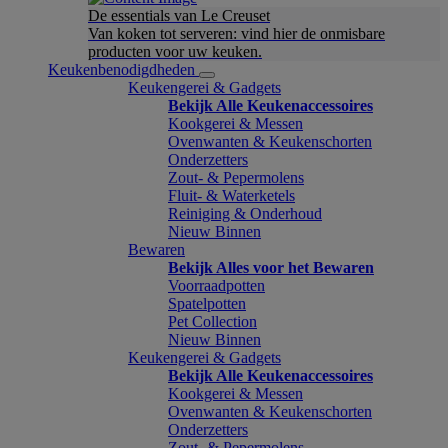
De essentials van Le Creuset
Van koken tot serveren: vind hier de onmisbare
producten voor uw keuken.
Keukenbenodigdheden
Keukengerei & Gadgets
Bekijk Alle Keukenaccessoires
Kookgerei & Messen
Ovenwanten & Keukenschorten
Onderzetters
Zout- & Pepermolens
Fluit- & Waterketels
Reiniging & Onderhoud
Nieuw Binnen
Bewaren
Bekijk Alles voor het Bewaren
Voorraadpotten
Spatelpotten
Pet Collection
Nieuw Binnen
Keukengerei & Gadgets
Bekijk Alle Keukenaccessoires
Kookgerei & Messen
Ovenwanten & Keukenschorten
Onderzetters
Zout- & Pepermolens