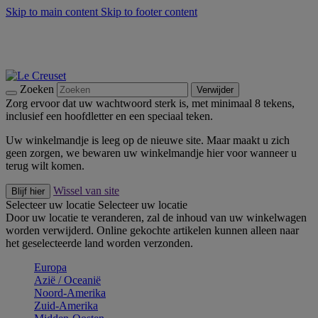
Skip to main content
Skip to footer content
Zomerse buitenmomenten met de BBQ Outdoor Collectie &
Thyme -
Shop Nu
De essentials van Le Creuset -
Ontdek Nu
Nieuwsbrieven: Registreer en bespaar 10%! -
Schrijf je nu in
Zoeken
Verwijder
Zorg ervoor dat uw wachtwoord sterk is, met minimaal 8 tekens,
inclusief een hoofdletter en een speciaal teken.
Uw winkelmandje is leeg op de nieuwe site. Maar maakt u zich
geen zorgen, we bewaren uw winkelmandje hier voor wanneer u
terug wilt komen.
Wissel van site
Blijf hier
Selecteer uw locatie
Selecteer uw locatie
Door uw locatie te veranderen, zal de inhoud van uw winkelwagen
worden verwijderd. Online gekochte artikelen kunnen alleen naar
het geselecteerde land worden verzonden.
Europa
Aziё / Oceaniё
Noord-Amerika
Zuid-Amerika