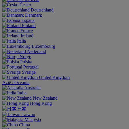
Česko
Deutschland
Danmark
España
Finland
France
Ireland
Italia
Luxembourg
Nederland
Norge
Polska
Portugal
Sverige
United Kingdom
Aziё / Oceaniё
Australia
India
New Zealand
Hong Kong
日本
Taiwan
Malaysia
China