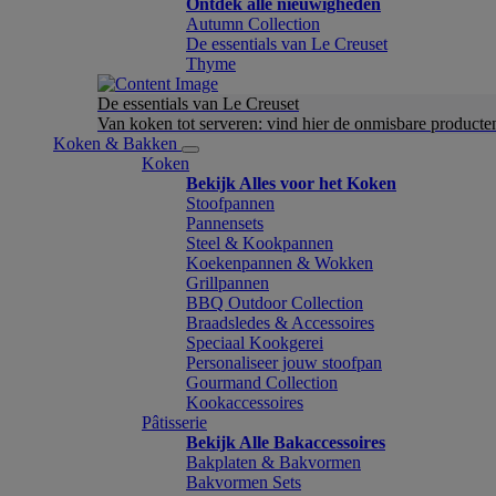
Ontdek alle nieuwigheden
Autumn Collection
De essentials van Le Creuset
Thyme
De essentials van Le Creuset
Van koken tot serveren: vind hier de onmisbare product
Koken & Bakken
Koken
Bekijk Alles voor het Koken
Stoofpannen
Pannensets
Steel & Kookpannen
Koekenpannen & Wokken
Grillpannen
BBQ Outdoor Collection
Braadsledes & Accessoires
Speciaal Kookgerei
Personaliseer jouw stoofpan
Gourmand Collection
Kookaccessoires
Pâtisserie
Bekijk Alle Bakaccessoires
Bakplaten & Bakvormen
Bakvormen Sets