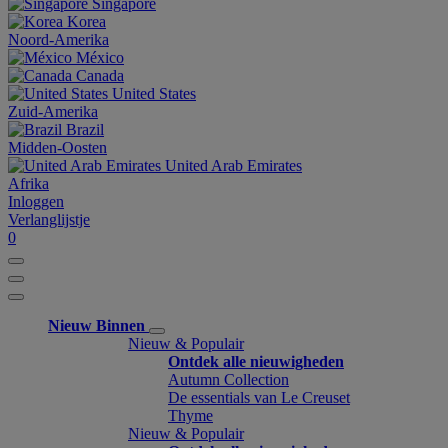
Singapore
Korea
Noord-Amerika
México
Canada
United States
Zuid-Amerika
Brazil
Midden-Oosten
United Arab Emirates
Afrika
Inloggen
Verlanglijstje
0
Nieuw Binnen
Nieuw & Populair
Ontdek alle nieuwigheden
Autumn Collection
De essentials van Le Creuset
Thyme
Nieuw & Populair