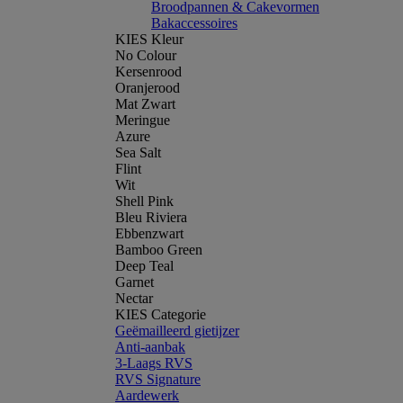
Broodpannen & Cakevormen
Bakaccessoires
KIES Kleur
No Colour
Kersenrood
Oranjerood
Mat Zwart
Meringue
Azure
Sea Salt
Flint
Wit
Shell Pink
Bleu Riviera
Ebbenzwart
Bamboo Green
Deep Teal
Garnet
Nectar
KIES Categorie
Geëmailleerd gietijzer
Anti-aanbak
3-Laags RVS
RVS Signature
Aardewerk