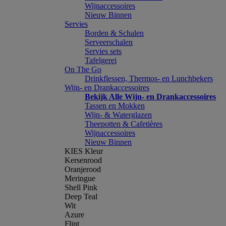
Wijnaccessoires
Nieuw Binnen
Servies
Borden & Schalen
Serveerschalen
Servies sets
Tafelgerei
On The Go
Drinkflessen, Thermos- en Lunchbekers
Wijn- en Drankaccessoires
Bekijk Alle Wijn- en Drankaccessoires
Tassen en Mokken
Wijn- & Waterglazen
Theepotten & Cafetières
Wijnaccessoires
Nieuw Binnen
KIES Kleur
Kersenrood
Oranjerood
Meringue
Shell Pink
Deep Teal
Wit
Azure
Flint