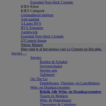
Essential Non-Stick Ceramic
KIES Kleur
KIES Categorie
Geëmailleerd gietijzer
Anti-aanbak
3-Laags RVS
RVS Signature
Aardewerk
Essential Non-Stick Ceramic
Nieuw Binnen
Hier vind je al het nieuws van Le Creuset op één plek.
Servies
Servies
Borden & Schalen
Serveerschalen
Servies sets
Tafelgerei
On The Go
Drinkflessen, Thermos- en Lunchbekers
Wijn- en Drankaccessoires
Bekijk Alle Wijn- en Drankaccessoires
Tassen en Mokken
Wijn- & Waterglazen
Theepotten & Cafetières