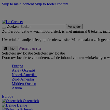
Skip to main content
Skip to footer content
Zomerse buitenmomenten met de BBQ Outdoor Collectie & Thy
De essentials van Le Creuset -
Ontdek Nu
Nieuwsbrieven: Registreer en bespaar 10%! -
Schrijf je nu in
Zoeken
Verwijder
Zorg ervoor dat uw wachtwoord sterk is, met minimaal 8 tekens, inclus
Uw winkelmandje is leeg op de nieuwe site. Maar maakt u zich geen
Wissel van site
Blijf hier
Selecteer uw locatie
Selecteer uw locatie
Door uw locatie te veranderen, zal de inhoud van uw winkelwagen wo
Europa
Aziё / Oceaniё
Noord-Amerika
Zuid-Amerika
Midden-Oosten
Afrika
Europa
Österreich
België
Schweiz