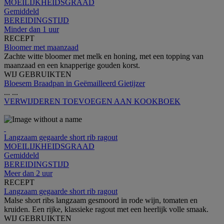
MOEILIJKHEIDSGRAAD
Gemiddeld
BEREIDINGSTIJD
Minder dan 1 uur
RECEPT
Bloomer met maanzaad
Zachte witte bloomer met melk en honing, met een topping van
maanzaad en een knapperige gouden korst.
WIJ GEBRUIKTEN
Bloesem Braadpan in Geëmailleerd Gietijzer
...
...
VERWIJDEREN
TOEVOEGEN AAN KOOKBOEK
Langzaam gegaarde short rib ragout
MOEILIJKHEIDSGRAAD
Gemiddeld
BEREIDINGSTIJD
Meer dan 2 uur
RECEPT
Langzaam gegaarde short rib ragout
Malse short ribs langzaam gesmoord in rode wijn, tomaten en
kruiden. Een rijke, klassieke ragout met een heerlijk volle smaak.
WIJ GEBRUIKTEN