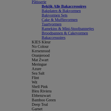
Pâtisserie
Bekijk Alle Bakaccessoires
Bakplaten & Bakvormen
Bakvormen Sets
Cake & Muffinvormen
Taartvormen
Ramekins & Mini-Stoofpannetjes
Broodpannen & Cakevormen
Bakaccessoires
KIES Kleur
No Colour
Kersenrood
Oranjerood
Mat Zwart
Meringue
Azure
Sea Salt
Flint
Wit
Shell Pink
Bleu Riviera
Ebbenzwart
Bamboo Green
Deep Teal
Garnet