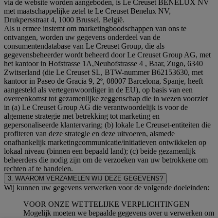
via de website worden aangeboden, is Le Creuset BENELUX NV
met maatschappelijke zetel te Le Creuset Benelux NV,
Drukpersstraat 4, 1000 Brussel, België.
Als u ermee instemt om marketingboodschappen van ons te
ontvangen, worden uw gegevens onderdeel van de
consumentendatabase van Le Creuset Group, die als
gegevensbeheerder wordt beheerd door Le Creuset Group AG, met
het kantoor in Hofstrasse 1A,Neuhofstrasse 4 , Baar, Zugo, 6340
Zwitserland (die Le Creuset SL, BTW-nummer B62153630, met
kantoor in Paseo de Gracia 9, 2º, 08007 Barcelona, Spanje, heeft
aangesteld als vertegenwoordiger in de EU), op basis van een
overeenkomst tot gezamenlijke zeggenschap die in wezen voorziet
in (a) Le Creuset Group AG die verantwoordelijk is voor de
algemene strategie met betrekking tot marketing en
gepersonaliseerde klantervaring; (b) lokale Le Creuset-entiteiten die
profiteren van deze strategie en deze uitvoeren, alsmede
onafhankelijk marketingcommunicatie/initiatieven ontwikkelen op
lokaal niveau (binnen een bepaald land); (c) beide gezamenlijk
beheerders die nodig zijn om de verzoeken van uw betrokkene om
rechten af te handelen.
3. WAAROM VERZAMELEN WIJ DEZE GEGEVENS?
Wij kunnen uw gegevens verwerken voor de volgende doeleinden:
VOOR ONZE WETTELIJKE VERPLICHTINGEN
Mogelijk moeten we bepaalde gegevens over u verwerken om