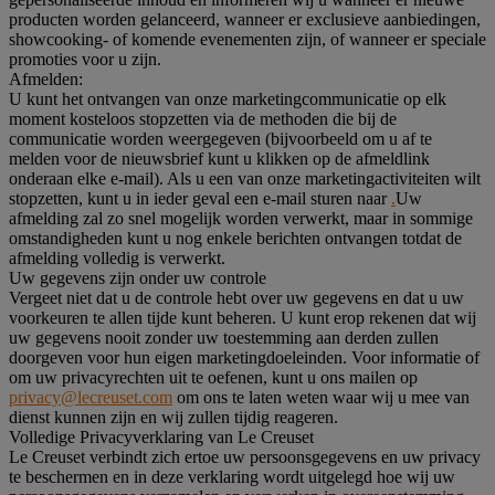
producten worden gelanceerd, wanneer er exclusieve aanbiedingen,
showcooking- of komende evenementen zijn, of wanneer er speciale
promoties voor u zijn.
Afmelden:
U kunt het ontvangen van onze marketingcommunicatie op elk
moment kosteloos stopzetten via de methoden die bij de
communicatie worden weergegeven (bijvoorbeeld om u af te
melden voor de nieuwsbrief kunt u klikken op de afmeldlink
onderaan elke e-mail). Als u een van onze marketingactiviteiten wilt
stopzetten, kunt u in ieder geval een e-mail sturen naar
.
Uw
afmelding zal zo snel mogelijk worden verwerkt, maar in sommige
omstandigheden kunt u nog enkele berichten ontvangen totdat de
afmelding volledig is verwerkt.
Uw gegevens zijn onder uw controle
Vergeet niet dat u de controle hebt over uw gegevens en dat u uw
voorkeuren te allen tijde kunt beheren. U kunt erop rekenen dat wij
uw gegevens nooit zonder uw toestemming aan derden zullen
doorgeven voor hun eigen marketingdoeleinden. Voor informatie of
om uw privacyrechten uit te oefenen, kunt u ons mailen op
privacy@lecreuset.com
om ons te laten weten waar wij u mee van
dienst kunnen zijn en wij zullen tijdig reageren.
Volledige Privacyverklaring van Le Creuset
Le Creuset verbindt zich ertoe uw persoonsgegevens en uw privacy
te beschermen en in deze verklaring wordt uitgelegd hoe wij uw