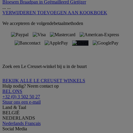
Bloesem Braadpan in Geëmailleerd Gietijzer
...
...
VERWIJDEREN
TOEVOEGEN AAN KOOKBOEK
We accepteren de volgendebetaalmethoden
Zoek een Le Creuset-winkel bij u in de buurt
BEKIJK ALLE LE CREUSET WINKELS
Hulp nodig? Neem contact op
BEL ONS
+32 (0) 3 502 50 27
Stuur ons een e-mail
Land & Taal
BELGIË
NEDERLANDS
Nederlands
Français
Social Media