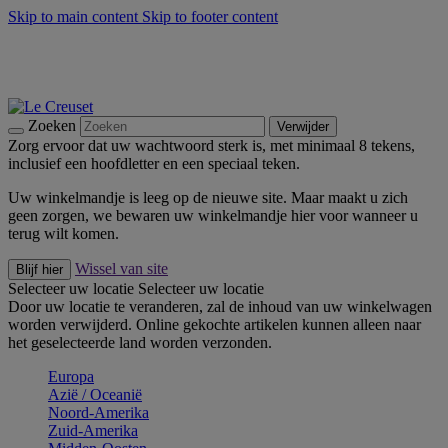
Skip to main content
Skip to footer content
Zomerse buitenmomenten met de BBQ Outdoor Collectie &
Thyme -
Shop Nu
De essentials van Le Creuset -
Ontdek Nu
Nieuwsbrieven: Registreer en bespaar 10%! -
Schrijf je nu in
Zoeken
Verwijder
Zorg ervoor dat uw wachtwoord sterk is, met minimaal 8 tekens,
inclusief een hoofdletter en een speciaal teken.
Uw winkelmandje is leeg op de nieuwe site. Maar maakt u zich
geen zorgen, we bewaren uw winkelmandje hier voor wanneer u
terug wilt komen.
Wissel van site
Blijf hier
Selecteer uw locatie
Selecteer uw locatie
Door uw locatie te veranderen, zal de inhoud van uw winkelwagen
worden verwijderd. Online gekochte artikelen kunnen alleen naar
het geselecteerde land worden verzonden.
Europa
Aziё / Oceaniё
Noord-Amerika
Zuid-Amerika