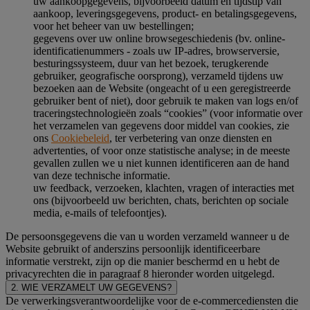
uw aankoopgegevens, bijvoorbeeld datum en tijdstip van
aankoop, leveringsgegevens, product- en betalingsgegevens,
voor het beheer van uw bestellingen;
gegevens over uw online browsegeschiedenis (bv. online-
identificatienummers - zoals uw IP-adres, browserversie,
besturingssysteem, duur van het bezoek, terugkerende
gebruiker, geografische oorsprong), verzameld tijdens uw
bezoeken aan de Website (ongeacht of u een geregistreerde
gebruiker bent of niet), door gebruik te maken van logs en/of
traceringstechnologieën zoals “cookies” (voor informatie over
het verzamelen van gegevens door middel van cookies, zie
ons
Cookiebeleid
, ter verbetering van onze diensten en
advertenties, of voor onze statistische analyse; in de meeste
gevallen zullen we u niet kunnen identificeren aan de hand
van deze technische informatie.
uw feedback, verzoeken, klachten, vragen of interacties met
ons (bijvoorbeeld uw berichten, chats, berichten op sociale
media, e-mails of telefoontjes).
De persoonsgegevens die van u worden verzameld wanneer u de
Website gebruikt of anderszins persoonlijk identificeerbare
informatie verstrekt, zijn op die manier beschermd en u hebt de
privacyrechten die in paragraaf 8 hieronder worden uitgelegd.
2. WIE VERZAMELT UW GEGEVENS?
De verwerkingsverantwoordelijke voor de e-commercediensten die