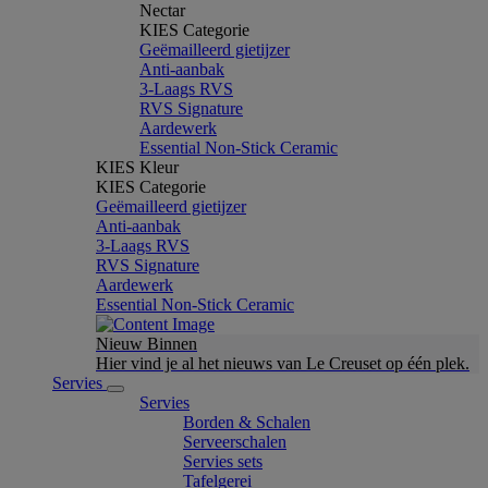
Nectar
KIES Categorie
Geëmailleerd gietijzer
Anti-aanbak
3-Laags RVS
RVS Signature
Aardewerk
Essential Non-Stick Ceramic
KIES Kleur
KIES Categorie
Geëmailleerd gietijzer
Anti-aanbak
3-Laags RVS
RVS Signature
Aardewerk
Essential Non-Stick Ceramic
Nieuw Binnen
Hier vind je al het nieuws van Le Creuset op één plek.
Servies
Servies
Borden & Schalen
Serveerschalen
Servies sets
Tafelgerei