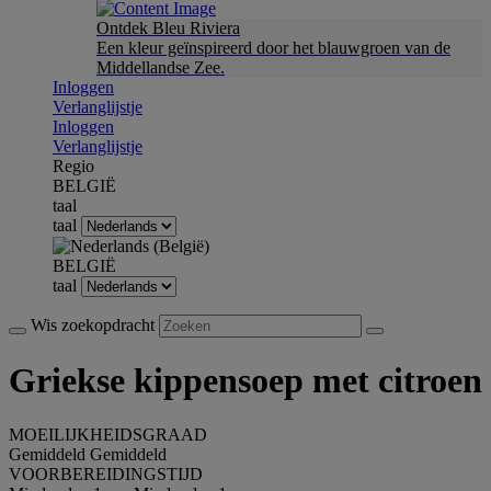
Ontdek Bleu Riviera
Een kleur geïnspireerd door het blauwgroen van de
Middellandse Zee.
Inloggen
Verlanglijstje
Inloggen
Verlanglijstje
Regio
BELGIË
taal
taal
BELGIË
taal
Wis zoekopdracht
Griekse kippensoep met citroen
MOEILIJKHEIDSGRAAD
Gemiddeld
Gemiddeld
VOORBEREIDINGSTIJD