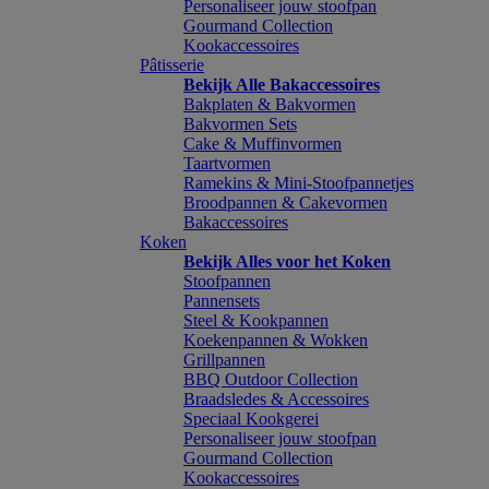
Personaliseer jouw stoofpan
Gourmand Collection
Kookaccessoires
Pâtisserie
Bekijk Alle Bakaccessoires
Bakplaten & Bakvormen
Bakvormen Sets
Cake & Muffinvormen
Taartvormen
Ramekins & Mini-Stoofpannetjes
Broodpannen & Cakevormen
Bakaccessoires
Koken
Bekijk Alles voor het Koken
Stoofpannen
Pannensets
Steel & Kookpannen
Koekenpannen & Wokken
Grillpannen
BBQ Outdoor Collection
Braadsledes & Accessoires
Speciaal Kookgerei
Personaliseer jouw stoofpan
Gourmand Collection
Kookaccessoires