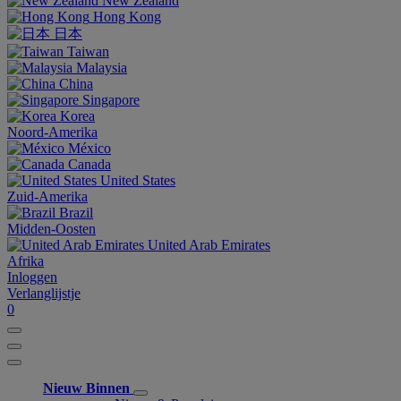
New Zealand
Hong Kong
日本
Taiwan
Malaysia
China
Singapore
Korea
Noord-Amerika
México
Canada
United States
Zuid-Amerika
Brazil
Midden-Oosten
United Arab Emirates
Afrika
Inloggen
Verlanglijstje
0
Nieuw Binnen