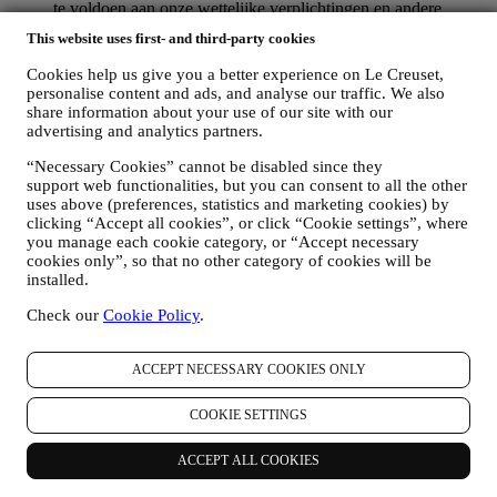
te voldoen aan onze wettelijke verplichtingen en andere
verplichtingen die voortvloeien uit instructies van de overheid.
This website uses first- and third-party cookies
OM EEN LE CREUSET-ACCOUNT AAN TE MAKEN
We zullen uw gegevens gebruiken om een Le Creuset-
Cookies help us give you a better experience on Le Creuset,
account aan te maken die u toegang geeft tot een reeks
personalise content and ads, and analyse our traffic. We also
voordelen voor geregistreerde gebruikers, om beter te kunnen
share information about your use of our site with our
genieten van onze diensten, zoals sneller afrekenen, meerdere
advertising and analytics partners.
verzendadressen opslaan, bestellingen bekijken en volgen.
“Necessary Cookies” cannot be disabled since they
Elke verwerkingsactiviteit is vereist om ons in staat te stellen
support web functionalities, but you can consent to all the other
deze diensten aan u als Le Creuset-accounthouder te leveren.
uses above (preferences, statistics and marketing cookies) by
OM UW BESTELLINGEN TE BEHEREN EN OM ONZE
clicking “Accept all cookies”, or click “Cookie settings”, where
PRODUCTEN, DIENSTEN EN ASSISTENTIE AAN U
you manage each cookie category, or “Accept necessary
TE LEVEREN
cookies only”, so that no other category of cookies will be
Wij zullen uw gegevens gebruiken om onze contractuele
installed.
relatie met u, uw aankoop van producten op de Website, uw
gebruik van de Website, eventuele latere hulp na de verkoop
Check our
Cookie Policy
.
of uw deelname aan onze wedstrijden te beheren. Mogelijk
moeten we bepaalde gegevens over u verwerken voor onze
administratieve doeleinden die verband houden met onze
ACCEPT NECESSARY COOKIES ONLY
contractuele relatie met u, zoals de boekhouding, facturering
en controle, verificatie van betaalkaarten, fraudescreening,
COOKIE SETTINGS
veiligheid, beveiliging, systeemtests, onderhoud en statistische
analyse. Af en toe moeten we mogelijk om administratieve of
ACCEPT ALL COOKIES
operationele redenen contact met u opnemen. Bijvoorbeeld
om u een bevestiging van uw aankoop te sturen. We zullen