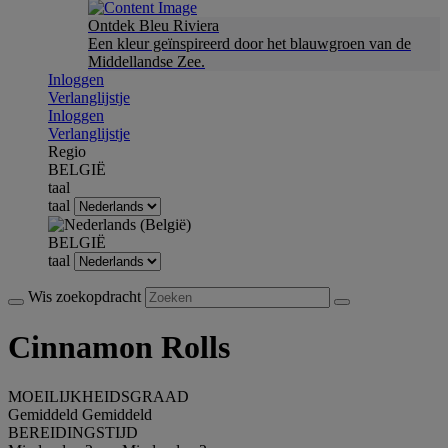
Ontdek Bleu Riviera
Een kleur geïnspireerd door het blauwgroen van de
Middellandse Zee.
Inloggen
Verlanglijstje
Inloggen
Verlanglijstje
Regio
BELGIË
taal
taal
BELGIË
taal
Wis zoekopdracht
Cinnamon Rolls
MOEILIJKHEIDSGRAAD
Gemiddeld
Gemiddeld
BEREIDINGSTIJD