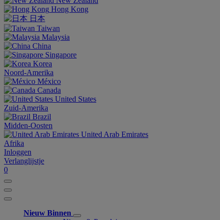
New Zealand
Hong Kong
日本
Taiwan
Malaysia
China
Singapore
Korea
Noord-Amerika
México
Canada
United States
Zuid-Amerika
Brazil
Midden-Oosten
United Arab Emirates
Afrika
Inloggen
Verlanglijstje
0
Nieuw Binnen