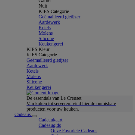
Garnet
Nuit
KIES Categorie
Geëmailleerd gietijzer
Aardewerk
Ketels
Molens
Silicone
Keukengerei
KIES Kleur
KIES Categorie
Geëmailleerd gietijzer
Aardewerk
Ketels
Molens
Silicone
Keukengerei
De essentials van Le Creuset
Van koken tot serveren: vind hier de onmisbare
producten voor uw keuken.
Cadeaus
Cadeaukaart
Cadeaugids
Onze Favoriete Cadeaus