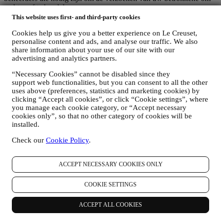
rechten af te handelen.
This website uses first- and third-party cookies
3. WAAROM VERZAMELEN WIJ DEZE GEGEVENS?
Wij kunnen uw gegevens verwerken voor de volgende doeleinden:
Cookies help us give you a better experience on Le Creuset,
personalise content and ads, and analyse our traffic. We also
VOOR ONZE WETTELIJKE VERPLICHTINGEN
share information about your use of our site with our
Mogelijk moeten we bepaalde gegevens over u verwerken om
advertising and analytics partners.
te voldoen aan onze wettelijke verplichtingen en andere
verplichtingen die voortvloeien uit instructies van de overheid.
“Necessary Cookies” cannot be disabled since they
OM EEN LE CREUSET-ACCOUNT AAN TE MAKEN
support web functionalities, but you can consent to all the other
We zullen uw gegevens gebruiken om een Le Creuset-
uses above (preferences, statistics and marketing cookies) by
account aan te maken die u toegang geeft tot een reeks
clicking “Accept all cookies”, or click “Cookie settings”, where
voordelen voor geregistreerde gebruikers, om beter te kunnen
you manage each cookie category, or “Accept necessary
genieten van onze diensten, zoals sneller afrekenen, meerdere
cookies only”, so that no other category of cookies will be
verzendadressen opslaan, bestellingen bekijken en volgen.
installed.
Elke verwerkingsactiviteit is vereist om ons in staat te stellen
Check our
Cookie Policy
.
deze diensten aan u als Le Creuset-accounthouder te leveren.
OM UW BESTELLINGEN TE BEHEREN EN OM ONZE
PRODUCTEN, DIENSTEN EN ASSISTENTIE AAN U
ACCEPT NECESSARY COOKIES ONLY
TE LEVEREN
Wij zullen uw gegevens gebruiken om onze contractuele
COOKIE SETTINGS
relatie met u, uw aankoop van producten op de Website, uw
gebruik van de Website, eventuele latere hulp na de verkoop
of uw deelname aan onze wedstrijden te beheren. Mogelijk
ACCEPT ALL COOKIES
moeten we bepaalde gegevens over u verwerken voor onze
administratieve doeleinden die verband houden met onze