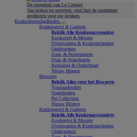
De essentials van Le Creuset
Van koken tot serveren: vind hier de onmisbare
producten voor uw keuken.
Keukenbenodigdheden
Keukengerei & Gadgets
Bekijk Alle Keukenaccessoires
Kookgerei & Messen
Ovenwanten & Keukenschorten
Onderzetters
Zout- & Pepermolens
Fluit- & Waterketels
Reiniging & Onderhoud
Nieuw Binnen
Bewaren
Bekijk Alles voor het Bewaren
Voorraadpotten
Spatelpotten
Pet Collection
Nieuw Binnen
Keukengerei & Gadgets
Bekijk Alle Keukenaccessoires
Kookgerei & Messen
Ovenwanten & Keukenschorten
Onderzetters
Zout- & Pepermolens