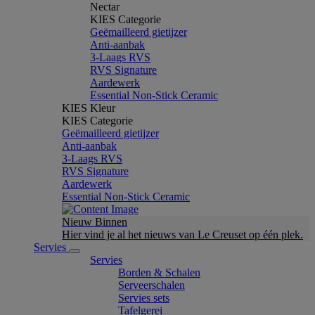
Nectar
KIES Categorie
Geëmailleerd gietijzer
Anti-aanbak
3-Laags RVS
RVS Signature
Aardewerk
Essential Non-Stick Ceramic
KIES Kleur
KIES Categorie
Geëmailleerd gietijzer
Anti-aanbak
3-Laags RVS
RVS Signature
Aardewerk
Essential Non-Stick Ceramic
Nieuw Binnen
Hier vind je al het nieuws van Le Creuset op één plek.
Servies
Servies
Borden & Schalen
Serveerschalen
Servies sets
Tafelgerei