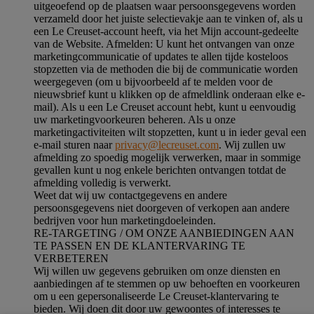
uitgeoefend op de plaatsen waar persoonsgegevens worden
verzameld door het juiste selectievakje aan te vinken of, als u
een Le Creuset-account heeft, via het Mijn account-gedeelte
van de Website.
Afmelden
: U kunt het ontvangen van onze
marketingcommunicatie of updates te allen tijde kosteloos
stopzetten via de methoden die bij de communicatie worden
weergegeven (om u bijvoorbeeld af te melden voor de
nieuwsbrief kunt u klikken op de afmeldlink onderaan elke e-
mail). Als u een Le Creuset account hebt, kunt u eenvoudig
uw marketingvoorkeuren beheren. Als u onze
marketingactiviteiten wilt stopzetten, kunt u in ieder geval een
e-mail sturen naar
privacy@lecreuset.com
. Wij zullen uw
afmelding zo spoedig mogelijk verwerken, maar in sommige
gevallen kunt u nog enkele berichten ontvangen totdat de
afmelding volledig is verwerkt.
Weet dat wij uw contactgegevens en andere
persoonsgegevens niet doorgeven of verkopen aan andere
bedrijven voor hun marketingdoeleinden.
RE-TARGETING / OM ONZE AANBIEDINGEN AAN
TE PASSEN EN DE KLANTERVARING TE
VERBETEREN
Wij willen uw gegevens gebruiken om onze diensten en
aanbiedingen af te stemmen op uw behoeften en voorkeuren
om u een gepersonaliseerde Le Creuset-klantervaring te
bieden. Wij doen dit door uw gewoontes of interesses te