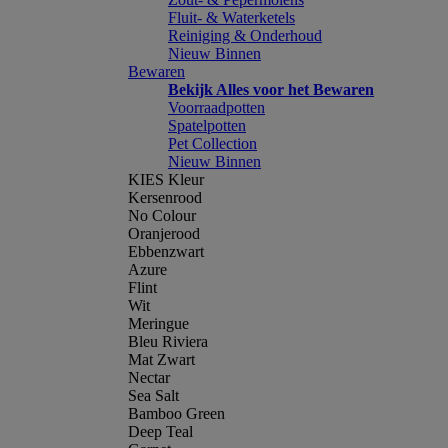
Fluit- & Waterketels
Reiniging & Onderhoud
Nieuw Binnen
Bewaren
Bekijk Alles voor het Bewaren
Voorraadpotten
Spatelpotten
Pet Collection
Nieuw Binnen
KIES Kleur
Kersenrood
No Colour
Oranjerood
Ebbenzwart
Azure
Flint
Wit
Meringue
Bleu Riviera
Mat Zwart
Nectar
Sea Salt
Bamboo Green
Deep Teal