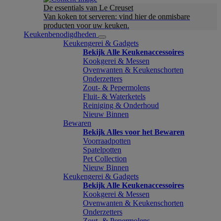
De essentials van Le Creuset
Van koken tot serveren: vind hier de onmisbare
producten voor uw keuken.
Keukenbenodigdheden
Keukengerei & Gadgets
Bekijk Alle Keukenaccessoires
Kookgerei & Messen
Ovenwanten & Keukenschorten
Onderzetters
Zout- & Pepermolens
Fluit- & Waterketels
Reiniging & Onderhoud
Nieuw Binnen
Bewaren
Bekijk Alles voor het Bewaren
Voorraadpotten
Spatelpotten
Pet Collection
Nieuw Binnen
Keukengerei & Gadgets
Bekijk Alle Keukenaccessoires
Kookgerei & Messen
Ovenwanten & Keukenschorten
Onderzetters
Zout- & Pepermolens