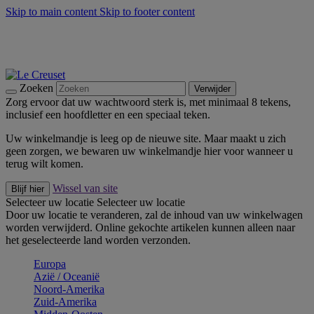
Skip to main content
Skip to footer content
Zomerse buitenmomenten met de BBQ Outdoor Collectie &
Thyme -
Shop Nu
De essentials van Le Creuset -
Ontdek Nu
Nieuwsbrieven: Registreer en bespaar 10%! -
Schrijf je nu in
Zoeken
Verwijder
Zorg ervoor dat uw wachtwoord sterk is, met minimaal 8 tekens,
inclusief een hoofdletter en een speciaal teken.
Uw winkelmandje is leeg op de nieuwe site. Maar maakt u zich
geen zorgen, we bewaren uw winkelmandje hier voor wanneer u
terug wilt komen.
Wissel van site
Blijf hier
Selecteer uw locatie
Selecteer uw locatie
Door uw locatie te veranderen, zal de inhoud van uw winkelwagen
worden verwijderd. Online gekochte artikelen kunnen alleen naar
het geselecteerde land worden verzonden.
Europa
Aziё / Oceaniё
Noord-Amerika
Zuid-Amerika