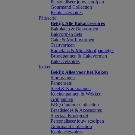
Personaliseer jouw stoofpan
Gourmand Collection
Kookaccessoires
Pâtisserie
Bekijk Alle Bakaccessoires
Bakplaten & Bakvormen
Bakvormen Sets
Cake & Muffinvormen
Taartvormen
Ramekins & Mini-Stoofpannetjes
Broodpannen & Cakevormen
Bakaccessoires
Koken
Bekijk Alles voor het Koken
Stoofpannen
Pannensets
Steel & Kookpannen
Koekenpannen & Wokken
Grillpannen
BBQ Outdoor Collection
Braadsledes & Accessoires
Speciaal Kookgerei
Personaliseer jouw stoofpan
Gourmand Collection
Kookaccessoires