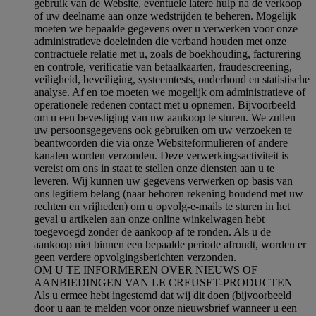
gebruik van de Website, eventuele latere hulp na de verkoop
of uw deelname aan onze wedstrijden te beheren. Mogelijk
moeten we bepaalde gegevens over u verwerken voor onze
administratieve doeleinden die verband houden met onze
contractuele relatie met u, zoals de boekhouding, facturering
en controle, verificatie van betaalkaarten, fraudescreening,
veiligheid, beveiliging, systeemtests, onderhoud en statistische
analyse. Af en toe moeten we mogelijk om administratieve of
operationele redenen contact met u opnemen. Bijvoorbeeld
om u een bevestiging van uw aankoop te sturen. We zullen
uw persoonsgegevens ook gebruiken om uw verzoeken te
beantwoorden die via onze Websiteformulieren of andere
kanalen worden verzonden. Deze verwerkingsactiviteit is
vereist om ons in staat te stellen onze diensten aan u te
leveren. Wij kunnen uw gegevens verwerken op basis van
ons legitiem belang (naar behoren rekening houdend met uw
rechten en vrijheden) om u opvolg-e-mails te sturen in het
geval u artikelen aan onze online winkelwagen hebt
toegevoegd zonder de aankoop af te ronden. Als u de
aankoop niet binnen een bepaalde periode afrondt, worden er
geen verdere opvolgingsberichten verzonden.
OM U TE INFORMEREN OVER NIEUWS OF
AANBIEDINGEN VAN LE CREUSET-PRODUCTEN
Als u ermee hebt ingestemd dat wij dit doen (bijvoorbeeld
door u aan te melden voor onze nieuwsbrief wanneer u een