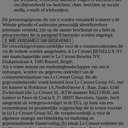
ons (bijvoorbeeld uw berichten, chats, berichten op sociale
media, e-mails of telefoontjes).
De persoonsgegevens die van u worden verzameld wanneer u de
Website gebruikt of anderszins persoonlijk identificeerbare
informatie verstrekt, zijn op die manier beschermd en u hebt de
privacyrechten die in paragraaf 8 hieronder worden uitgelegd.
2. WIE VERZAMELT UW GEGEVENS?
De verwerkingsverantwoordelijke voor de e-commercediensten die
via de website worden aangeboden, is Le Creuset BENELUX NV
met maatschappelijke zetel te Le Creuset Benelux NV,
Drukpersstraat 4, 1000 Brussel, België.
Als u ermee instemt om marketingboodschappen van ons te
ontvangen, worden uw gegevens onderdeel van de
consumentendatabase van Le Creuset Group, die als
gegevensbeheerder wordt beheerd door Le Creuset Group AG, met
het kantoor in Hofstrasse 1A,Neuhofstrasse 4 , Baar, Zugo, 6340
Zwitserland (die Le Creuset SL, BTW-nummer B62153630, met
kantoor in Paseo de Gracia 9, 2º, 08007 Barcelona, Spanje, heeft
aangesteld als vertegenwoordiger in de EU), op basis van een
overeenkomst tot gezamenlijke zeggenschap die in wezen voorziet
in (a) Le Creuset Group AG die verantwoordelijk is voor de
algemene strategie met betrekking tot marketing en
gepersonaliseerde klantervaring; (b) lokale Le Creuset-entiteiten die