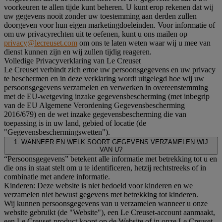
voorkeuren te allen tijde kunt beheren. U kunt erop rekenen dat wij
uw gegevens nooit zonder uw toestemming aan derden zullen
doorgeven voor hun eigen marketingdoeleinden. Voor informatie of
om uw privacyrechten uit te oefenen, kunt u ons mailen op
privacy@lecreuset.com
om ons te laten weten waar wij u mee van
dienst kunnen zijn en wij zullen tijdig reageren.
Volledige Privacyverklaring van Le Creuset
Le Creuset verbindt zich ertoe uw persoonsgegevens en uw privacy
te beschermen en in deze verklaring wordt uitgelegd hoe wij uw
persoonsgegevens verzamelen en verwerken in overeenstemming
met de EU-wetgeving inzake gegevensbescherming (met inbegrip
van de EU Algemene Verordening Gegevensbescherming
2016/679) en de wet inzake gegevensbescherming die van
toepassing is in uw land, gebied of locatie (de
"Gegevensbeschermingswetten").
1. WANNEER EN WELK SOORT GEGEVENS VERZAMELEN WIJ
VAN U?
“Persoonsgegevens” betekent alle informatie met betrekking tot u en
die ons in staat stelt om u te identificeren, hetzij rechtstreeks of in
combinatie met andere informatie.
Kinderen: Deze website is niet bedoeld voor kinderen en we
verzamelen niet bewust gegevens met betrekking tot kinderen.
Wij kunnen persoonsgegevens van u verzamelen wanneer u onze
website gebruikt (de "Website"), een Le Creuset-account aanmaakt,
een Le Creuset-product koopt op de Website of in onze Le Creuset