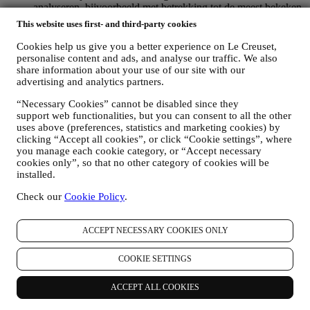
analyseren, bijvoorbeeld met betrekking tot de meest bekeken
producten, uw interactie met ons op sociale media, welke
This website uses first- and third-party cookies
pagina's van onze Website u bezoekt, welke inhoud van onze
aanbiedingen u leest. Wij doen dit voornamelijk door en ook
Cookies help us give you a better experience on Le Creuset,
in combinatie met uw gegevens en voorkeuren die worden
personalise content and ads, and analyse our traffic. We also
verzameld zodra u zich inschrijft voor onze gepersonaliseerde
share information about your use of our site with our
advertising and analytics partners.
marketingcommunicatie. Wij zullen deze informatie gebruiken
om onze advertenties op andere sites te beheren, toegang te
“Necessary Cookies” cannot be disabled since they
verlenen tot specifieke inhoud, de inhoud of de aanbiedingen
support web functionalities, but you can consent to all the other
die u op de Website ziet aan te passen of, als u toestemming
uses above (preferences, statistics and marketing cookies) by
hebt gegeven om u aan te melden voor onze
clicking “Accept all cookies”, or click “Cookie settings”, where
marketingcommunicatie, om u relevante
you manage each cookie category, or “Accept necessary
communicatie/berichten te sturen waarvan wij denken dat u
cookies only”, so that no other category of cookies will be
die leuk vindt. Er zullen geen andere gevolgen zijn. Het
installed.
gebruik van cookies is afhankelijk van uw toestemming. Als u
niet wilt dat deze informatie wordt gebruikt om u op uw
Check our
Cookie Policy
.
interesse gebaseerde advertenties, inhoud of communicatie te
sturen, kunt u het gebruik van de informatie over uw online-
ACCEPT NECESSARY COOKIES ONLY
acties beperken door uw cookie-instellingen te beheren
(vergeet echter niet dat bepaalde cookies noodzakelijk zijn
voor het gebruik van de Website). Let op: dit betekent niet dat
COOKIE SETTINGS
u geen advertenties, aanbiedingen of communicatie meer
ontvangt. U blijft algemene advertenties, aanbiedingen of
ACCEPT ALL COOKIES
communicatie ontvangen. Voor meer informatie over hoe wij
cookies gebruiken en hoe u ze kunt verwijderen, raadpleegt u