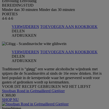
Eenvoudig
Eenvoudig
BEREIDINGSTIJD
Minder dan 30 minuten
Minder dan 30 minuten
PORTIES
4-6
4-6
VERWIJDEREN
TOEVOEGEN AAN KOOKBOEK
DELEN
AFDRUKKEN
VERWIJDEREN
TOEVOEGEN AAN KOOKBOEK
DELEN
AFDRUKKEN
Traditioneel is “gløgg” een warme alcoholische wijndrank met
spijzen die de Scandinaviërs al sinds de 16e eeuw drinken. Het is
heel populair in de kerstperiode waar het geserveerd wordt voor
gasten of gedronken wordt op kerstmarkten.
VOOR DIT RECEPT GEBRUIKEN WIJ HET LIEFST
Stoofpan Rond in Geëmailleerd Gietijzer
€ 369,00
SHOP NU
Ingrediёnten