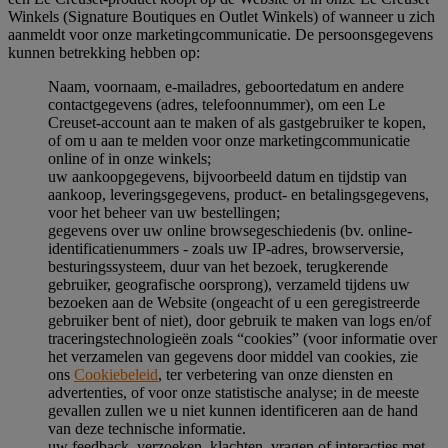
Winkels (Signature Boutiques en Outlet Winkels) of wanneer u zich
aanmeldt voor onze marketingcommunicatie. De persoonsgegevens
kunnen betrekking hebben op:
Naam, voornaam, e-mailadres, geboortedatum en andere
contactgegevens (adres, telefoonnummer), om een Le
Creuset-account aan te maken of als gastgebruiker te kopen,
of om u aan te melden voor onze marketingcommunicatie
online of in onze winkels;
uw aankoopgegevens, bijvoorbeeld datum en tijdstip van
aankoop, leveringsgegevens, product- en betalingsgegevens,
voor het beheer van uw bestellingen;
gegevens over uw online browsegeschiedenis (bv. online-
identificatienummers - zoals uw IP-adres, browserversie,
besturingssysteem, duur van het bezoek, terugkerende
gebruiker, geografische oorsprong), verzameld tijdens uw
bezoeken aan de Website (ongeacht of u een geregistreerde
gebruiker bent of niet), door gebruik te maken van logs en/of
traceringstechnologieën zoals “cookies” (voor informatie over
het verzamelen van gegevens door middel van cookies, zie
ons
Cookiebeleid
, ter verbetering van onze diensten en
advertenties, of voor onze statistische analyse; in de meeste
gevallen zullen we u niet kunnen identificeren aan de hand
van deze technische informatie.
uw feedback, verzoeken, klachten, vragen of interacties met