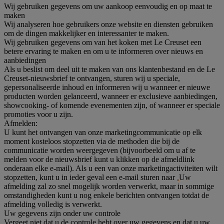
Wij gebruiken gegevens om uw aankoop eenvoudig en op maat te
maken
Wij analyseren hoe gebruikers onze website en diensten gebruiken
om de dingen makkelijker en interessanter te maken.
Wij gebruiken gegevens om van het koken met Le Creuset een
betere ervaring te maken en om u te informeren over nieuws en
aanbiedingen
Als u beslist om deel uit te maken van ons klantenbestand en de Le
Creuset-nieuwsbrief te ontvangen, sturen wij u speciale,
gepersonaliseerde inhoud en informeren wij u wanneer er nieuwe
producten worden gelanceerd, wanneer er exclusieve aanbiedingen,
showcooking- of komende evenementen zijn, of wanneer er speciale
promoties voor u zijn.
Afmelden:
U kunt het ontvangen van onze marketingcommunicatie op elk
moment kosteloos stopzetten via de methoden die bij de
communicatie worden weergegeven (bijvoorbeeld om u af te
melden voor de nieuwsbrief kunt u klikken op de afmeldlink
onderaan elke e-mail). Als u een van onze marketingactiviteiten wilt
stopzetten, kunt u in ieder geval een e-mail sturen naar
.
Uw
afmelding zal zo snel mogelijk worden verwerkt, maar in sommige
omstandigheden kunt u nog enkele berichten ontvangen totdat de
afmelding volledig is verwerkt.
Uw gegevens zijn onder uw controle
Vergeet niet dat u de controle hebt over uw gegevens en dat u uw