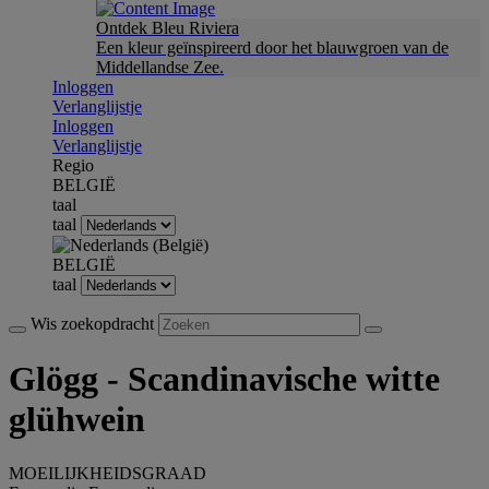
Ontdek Bleu Riviera
Een kleur geïnspireerd door het blauwgroen van de
Middellandse Zee.
Inloggen
Verlanglijstje
Inloggen
Verlanglijstje
Regio
BELGIË
taal
taal
BELGIË
taal
Wis zoekopdracht
Glögg - Scandinavische witte
glühwein
MOEILIJKHEIDSGRAAD