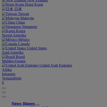
New Zealand
Hong Kong
日本
Taiwan
Malaysia
China
Singapore
Korea
Noord-Amerika
México
Canada
United States
Zuid-Amerika
Brazil
Midden-Oosten
United Arab Emirates
Afrika
Inloggen
Verlanglijstje
0
Nieuw Binnen