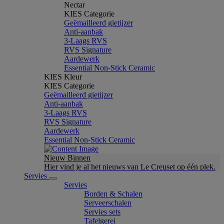
Nectar
KIES Categorie
Geëmailleerd gietijzer
Anti-aanbak
3-Laags RVS
RVS Signature
Aardewerk
Essential Non-Stick Ceramic
KIES Kleur
KIES Categorie
Geëmailleerd gietijzer
Anti-aanbak
3-Laags RVS
RVS Signature
Aardewerk
Essential Non-Stick Ceramic
Nieuw Binnen
Hier vind je al het nieuws van Le Creuset op één plek.
Servies
Servies
Borden & Schalen
Serveerschalen
Servies sets
Tafelgerei