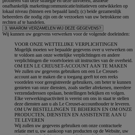
profiteren van deze strategie en deze uitvoeren, alsmede
onafhankelijk marketingcommunicatie/initiatieven ontwikkelen op
lokaal niveau (binnen een bepaald land); (c) beide gezamenlijk
beheerders die nodig zijn om de verzoeken van uw betrokkene om
rechten af te handelen.
3. WAAROM VERZAMELEN WIJ DEZE GEGEVENS?
Wij kunnen uw gegevens verwerken voor de volgende doeleinden:
VOOR ONZE WETTELIJKE VERPLICHTINGEN
Mogelijk moeten we bepaalde gegevens over u verwerken om
te voldoen aan onze wettelijke verplichtingen en andere
verplichtingen die voortvloeien uit instructies van de overheid.
OM EEN LE CREUSET-ACCOUNT AAN TE MAKEN
We zullen uw gegevens gebruiken om een Le Creuset-
account aan te maken die u toegang geeft tot een reeks
voordelen voor geregistreerde gebruikers, om beter te kunnen
genieten van onze diensten, zoals sneller afrekenen, meerdere
verzendadressen opslaan, bestellingen bekijken en volgen.
Elke verwerkingsactiviteit is vereist om ons in staat te stellen
deze diensten aan u als Le Creuset-accounthouder te leveren.
OM UW BESTELLINGEN TE BEHEREN EN OM ONZE
PRODUCTEN, DIENSTEN EN ASSISTENTIE AAN U
TE LEVEREN
Wij zullen uw gegevens gebruiken om onze contractuele
relatie met u, uw aankoop van producten op de Website, uw