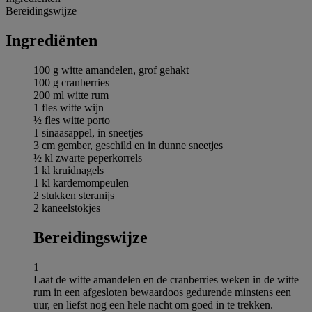
Bereidingswijze
Ingrediёnten
100 g witte amandelen, grof gehakt
100 g cranberries
200 ml witte rum
1 fles witte wijn
½ fles witte porto
1 sinaasappel, in sneetjes
3 cm gember, geschild en in dunne sneetjes
½ kl zwarte peperkorrels
1 kl kruidnagels
1 kl kardemompeulen
2 stukken steranijs
2 kaneelstokjes
Bereidingswijze
1
Laat de witte amandelen en de cranberries weken in de witte
rum in een afgesloten bewaardoos gedurende minstens een
uur, en liefst nog een hele nacht om goed in te trekken.