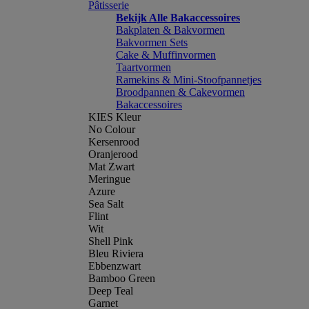
Pâtisserie
Bekijk Alle Bakaccessoires
Bakplaten & Bakvormen
Bakvormen Sets
Cake & Muffinvormen
Taartvormen
Ramekins & Mini-Stoofpannetjes
Broodpannen & Cakevormen
Bakaccessoires
KIES Kleur
No Colour
Kersenrood
Oranjerood
Mat Zwart
Meringue
Azure
Sea Salt
Flint
Wit
Shell Pink
Bleu Riviera
Ebbenzwart
Bamboo Green
Deep Teal
Garnet