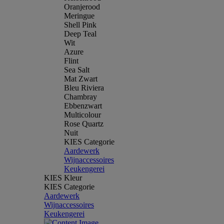
Oranjerood
Meringue
Shell Pink
Deep Teal
Wit
Azure
Flint
Sea Salt
Mat Zwart
Bleu Riviera
Chambray
Ebbenzwart
Multicolour
Rose Quartz
Nuit
KIES Categorie
Aardewerk
Wijnaccessoires
Keukengerei
KIES Kleur
KIES Categorie
Aardewerk
Wijnaccessoires
Keukengerei