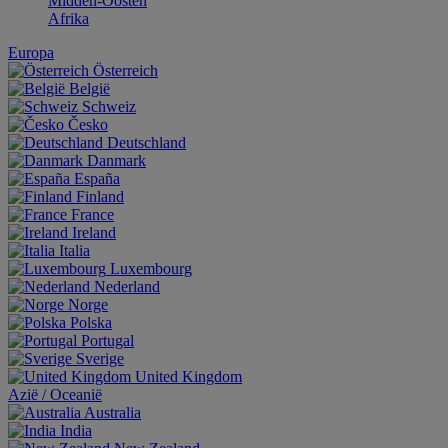
Midden-Oosten
Afrika
Europa
Österreich
België
Schweiz
Česko
Deutschland
Danmark
España
Finland
France
Ireland
Italia
Luxembourg
Nederland
Norge
Polska
Portugal
Sverige
United Kingdom
Aziё / Oceaniё
Australia
India