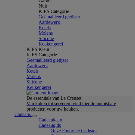
Garnet
Nuit
KIES Categorie
Geëmailleerd gietijzer
Aardewerk
Ketels
Molens
Silicone
Keukengerei
KIES Kleur
KIES Categorie
Geëmailleerd gietijzer
Aardewerk
Ketels
Molens
Silicone
Keukengerei
De essentials van Le Creuset
Van koken tot serveren: vind hier de onmisbare
producten voor uw keuken.
Cadeaus
Cadeaukaart
Cadeaugids
Onze Favoriete Cadeaus