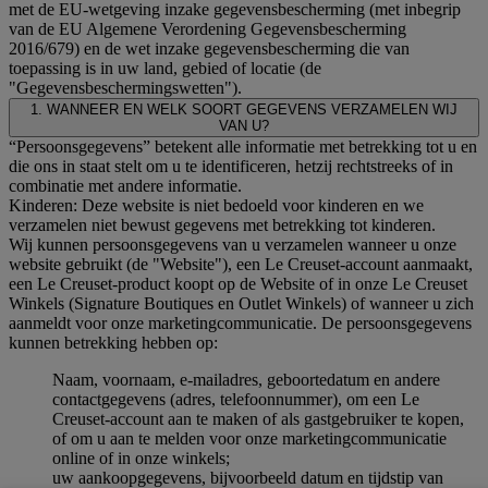
met de EU-wetgeving inzake gegevensbescherming (met inbegrip
van de EU Algemene Verordening Gegevensbescherming
2016/679) en de wet inzake gegevensbescherming die van
toepassing is in uw land, gebied of locatie (de
"Gegevensbeschermingswetten").
1. WANNEER EN WELK SOORT GEGEVENS VERZAMELEN WIJ
VAN U?
“Persoonsgegevens” betekent alle informatie met betrekking tot u en
die ons in staat stelt om u te identificeren, hetzij rechtstreeks of in
combinatie met andere informatie.
Kinderen: Deze website is niet bedoeld voor kinderen en we
verzamelen niet bewust gegevens met betrekking tot kinderen.
Wij kunnen persoonsgegevens van u verzamelen wanneer u onze
website gebruikt (de "Website"), een Le Creuset-account aanmaakt,
een Le Creuset-product koopt op de Website of in onze Le Creuset
Winkels (Signature Boutiques en Outlet Winkels) of wanneer u zich
aanmeldt voor onze marketingcommunicatie. De persoonsgegevens
kunnen betrekking hebben op:
Naam, voornaam, e-mailadres, geboortedatum en andere
contactgegevens (adres, telefoonnummer), om een Le
Creuset-account aan te maken of als gastgebruiker te kopen,
of om u aan te melden voor onze marketingcommunicatie
online of in onze winkels;
uw aankoopgegevens, bijvoorbeeld datum en tijdstip van