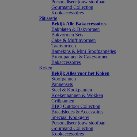
Personaliseer jouw stoofpan
Gourmand Collection
Kookaccessoires
Pâtisserie
Bekijk Alle Bakaccessoires
Bakplaten & Bakvormen
Bakvormen Sets
Cake & Muffinvormen
Taartvormen
Ramekins & Mini-Stoofpannetjes
Broodpannen & Cakevormen
Bakaccessoires
Koken
Bekijk Alles voor het Koken
Stoofpannen
Pannensets
Steel & Kookpannen
Koekenpannen & Wokken
Grillpannen
BBQ Outdoor Collection
Braadsledes & Accessoires
Speciaal Kookgerei
Personaliseer jouw stoofpan
Gourmand Collection
Kookaccessoires