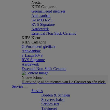
Nectar
KIES Categorie
Geëmailleerd gietijzer
Anti-aanbak
3-Laags RVS
RVS Signature
Aardewerk
Essential Non-Stick Ceramic
KIES Kleur
KIES Categorie
Geëmailleerd gietijzer
Anti-aanbak
3-Laags RVS
RVS Signature
Aardewerk
Essential Non-Stick Ceramic
Nieuw Binnen
Hier vind je al het nieuws van Le Creuset op één plek.
Servies
Servies
Borden & Schalen
Serveerschalen
Servies sets
Tafelgerei