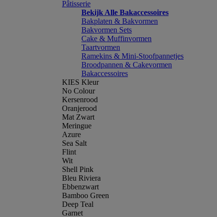
Pâtisserie
Bekijk Alle Bakaccessoires
Bakplaten & Bakvormen
Bakvormen Sets
Cake & Muffinvormen
Taartvormen
Ramekins & Mini-Stoofpannetjes
Broodpannen & Cakevormen
Bakaccessoires
KIES Kleur
No Colour
Kersenrood
Oranjerood
Mat Zwart
Meringue
Azure
Sea Salt
Flint
Wit
Shell Pink
Bleu Riviera
Ebbenzwart
Bamboo Green
Deep Teal
Garnet