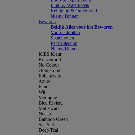
Fluit- & Waterketels
Reiniging & Onderhoud
Nieuw Binnen
Bewaren
Bekijk Alles voor het Bewaren
Voorraadpotten
Spatelpotten
Pet Collection
Nieuw Binnen
KIES Kleur
Kersenrood
No Colour
Oranjerood
Ebbenzwart
Azure
Flint
Wit
Meringue
Bleu Riviera
Mat Zwart
Nectar
Bamboo Green
Sea Salt
Deep Teal