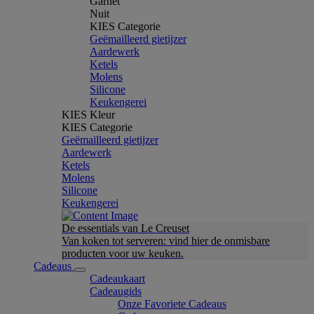
Garnet
Nuit
KIES Categorie
Geëmailleerd gietijzer
Aardewerk
Ketels
Molens
Silicone
Keukengerei
KIES Kleur
KIES Categorie
Geëmailleerd gietijzer
Aardewerk
Ketels
Molens
Silicone
Keukengerei
De essentials van Le Creuset
Van koken tot serveren: vind hier de onmisbare
producten voor uw keuken.
Cadeaus
Cadeaukaart
Cadeaugids
Onze Favoriete Cadeaus