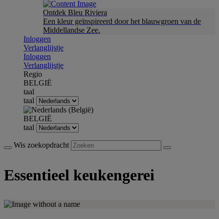
Ontdek Bleu Riviera
Een kleur geïnspireerd door het blauwgroen van de
Middellandse Zee.
Inloggen
Verlanglijstje
Inloggen
Verlanglijstje
Regio
BELGIË
taal
taal
BELGIË
taal
Wis zoekopdracht
Essentieel keukengerei