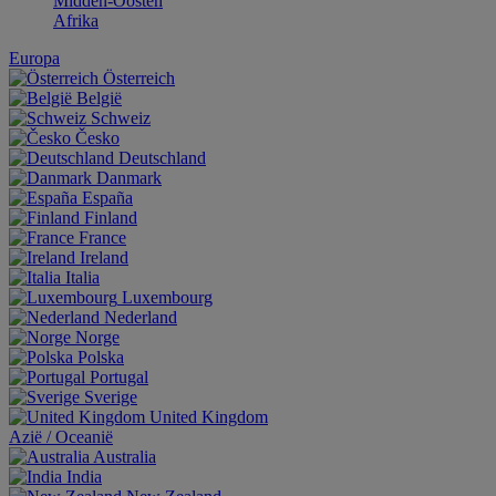
Midden-Oosten
Afrika
Europa
Österreich
België
Schweiz
Česko
Deutschland
Danmark
España
Finland
France
Ireland
Italia
Luxembourg
Nederland
Norge
Polska
Portugal
Sverige
United Kingdom
Aziё / Oceaniё
Australia
India