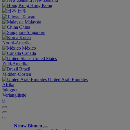
New Zealand
Hong Kong
日本
Taiwan
Malaysia
China
Singapore
Korea
Noord-Amerika
México
Canada
United States
Zuid-Amerika
Brazil
Midden-Oosten
United Arab Emirates
Afrika
Inloggen
Verlanglijstje
0
Nieuw Binnen