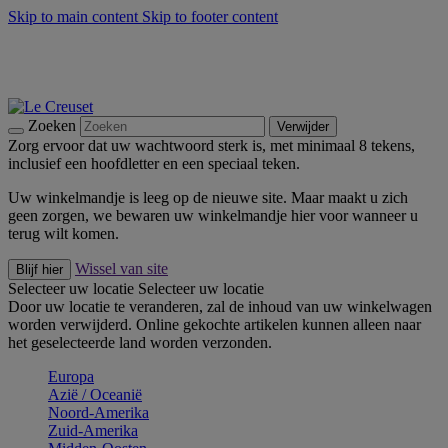
Skip to main content
Skip to footer content
Zomerse buitenmomenten met de BBQ Outdoor Collectie &
Thyme -
Shop Nu
De essentials van Le Creuset -
Ontdek Nu
Nieuwsbrieven: Registreer en bespaar 10%! -
Schrijf je nu in
Zoeken
Verwijder
Zorg ervoor dat uw wachtwoord sterk is, met minimaal 8 tekens,
inclusief een hoofdletter en een speciaal teken.
Uw winkelmandje is leeg op de nieuwe site. Maar maakt u zich
geen zorgen, we bewaren uw winkelmandje hier voor wanneer u
terug wilt komen.
Wissel van site
Blijf hier
Selecteer uw locatie
Selecteer uw locatie
Door uw locatie te veranderen, zal de inhoud van uw winkelwagen
worden verwijderd. Online gekochte artikelen kunnen alleen naar
het geselecteerde land worden verzonden.
Europa
Aziё / Oceaniё
Noord-Amerika
Zuid-Amerika