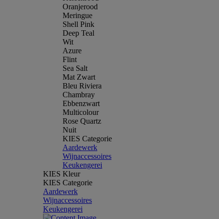
Oranjerood
Meringue
Shell Pink
Deep Teal
Wit
Azure
Flint
Sea Salt
Mat Zwart
Bleu Riviera
Chambray
Ebbenzwart
Multicolour
Rose Quartz
Nuit
KIES Categorie
Aardewerk
Wijnaccessoires
Keukengerei
KIES Kleur
KIES Categorie
Aardewerk
Wijnaccessoires
Keukengerei