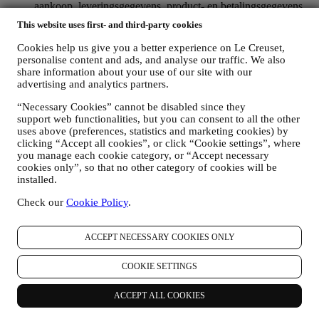
aankoop, leveringsgegevens, product- en betalingsgegevens,
voor het beheer van uw bestellingen;
This website uses first- and third-party cookies
gegevens over uw online browsegeschiedenis (bv. online-
identificatienummers - zoals uw IP-adres, browserversie,
Cookies help us give you a better experience on Le Creuset,
besturingssysteem, duur van het bezoek, terugkerende
personalise content and ads, and analyse our traffic. We also
gebruiker, geografische oorsprong), verzameld tijdens uw
share information about your use of our site with our
bezoeken aan de Website (ongeacht of u een geregistreerde
advertising and analytics partners.
gebruiker bent of niet), door gebruik te maken van logs en/of
“Necessary Cookies” cannot be disabled since they
traceringstechnologieën zoals “cookies” (voor informatie over
support web functionalities, but you can consent to all the other
het verzamelen van gegevens door middel van cookies, zie
uses above (preferences, statistics and marketing cookies) by
ons
Cookiebeleid
, ter verbetering van onze diensten en
clicking “Accept all cookies”, or click “Cookie settings”, where
advertenties, of voor onze statistische analyse; in de meeste
you manage each cookie category, or “Accept necessary
gevallen zullen we u niet kunnen identificeren aan de hand
cookies only”, so that no other category of cookies will be
van deze technische informatie.
installed.
uw feedback, verzoeken, klachten, vragen of interacties met
ons (bijvoorbeeld uw berichten, chats, berichten op sociale
Check our
Cookie Policy
.
media, e-mails of telefoontjes).
De persoonsgegevens die van u worden verzameld wanneer u de
ACCEPT NECESSARY COOKIES ONLY
Website gebruikt of anderszins persoonlijk identificeerbare
informatie verstrekt, zijn op die manier beschermd en u hebt de
COOKIE SETTINGS
privacyrechten die in paragraaf 8 hieronder worden uitgelegd.
2. WIE VERZAMELT UW GEGEVENS?
ACCEPT ALL COOKIES
De verwerkingsverantwoordelijke voor de e-commercediensten die
via de website worden aangeboden, is Le Creuset BENELUX NV