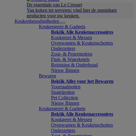
De essentials van Le Creuset
Van koken tot serveren: vind hier de onmisbare
producten voor uw keuken.
Keukenbenodigdheden
Keukengerei & Gadgets
Bekijk Alle Keukenaccessoires
Kookgerei & Messen
Ovenwanten & Keukenschorten
Onderzetters
Zout- & Pepermolens
Fluit- & Waterketels
Reiniging & Onderhoud
Nieuw Binnen
Bewaren
Bekijk Alles voor het Bewaren
Voorraadpotten
Spatelpotten
Pet Collection
Nieuw Binnen
Keukengerei & Gadgets
Bekijk Alle Keukenaccessoires
Kookgerei & Messen
Ovenwanten & Keukenschorten
Onderzetters
Zout- & Pepermolens