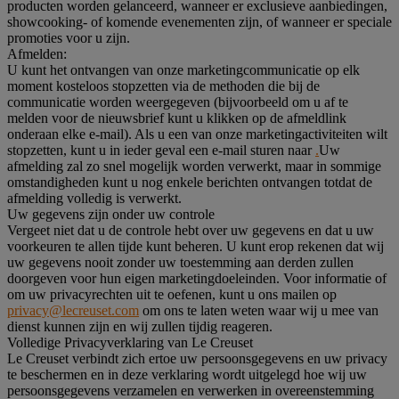
producten worden gelanceerd, wanneer er exclusieve aanbiedingen,
showcooking- of komende evenementen zijn, of wanneer er speciale
promoties voor u zijn.
Afmelden:
U kunt het ontvangen van onze marketingcommunicatie op elk
moment kosteloos stopzetten via de methoden die bij de
communicatie worden weergegeven (bijvoorbeeld om u af te
melden voor de nieuwsbrief kunt u klikken op de afmeldlink
onderaan elke e-mail). Als u een van onze marketingactiviteiten wilt
stopzetten, kunt u in ieder geval een e-mail sturen naar
.
Uw
afmelding zal zo snel mogelijk worden verwerkt, maar in sommige
omstandigheden kunt u nog enkele berichten ontvangen totdat de
afmelding volledig is verwerkt.
Uw gegevens zijn onder uw controle
Vergeet niet dat u de controle hebt over uw gegevens en dat u uw
voorkeuren te allen tijde kunt beheren. U kunt erop rekenen dat wij
uw gegevens nooit zonder uw toestemming aan derden zullen
doorgeven voor hun eigen marketingdoeleinden. Voor informatie of
om uw privacyrechten uit te oefenen, kunt u ons mailen op
privacy@lecreuset.com
om ons te laten weten waar wij u mee van
dienst kunnen zijn en wij zullen tijdig reageren.
Volledige Privacyverklaring van Le Creuset
Le Creuset verbindt zich ertoe uw persoonsgegevens en uw privacy
te beschermen en in deze verklaring wordt uitgelegd hoe wij uw
persoonsgegevens verzamelen en verwerken in overeenstemming