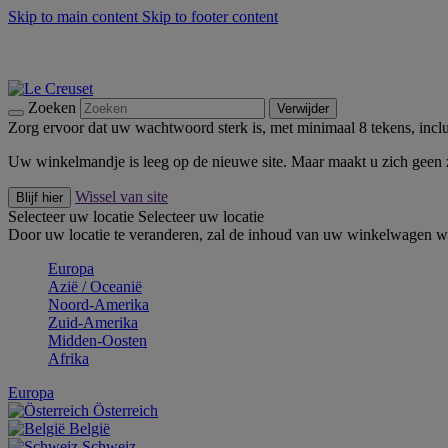
Skip to main content
Skip to footer content
Zomerse buitenmomenten met de BBQ Outdoor Collectie & Thy
De essentials van Le Creuset -
Ontdek Nu
Nieuwsbrieven: Registreer en bespaar 10%! -
Schrijf je nu in
Zoeken
Verwijder
Zorg ervoor dat uw wachtwoord sterk is, met minimaal 8 tekens, inclus
Uw winkelmandje is leeg op de nieuwe site. Maar maakt u zich geen
Wissel van site
Blijf hier
Selecteer uw locatie
Selecteer uw locatie
Door uw locatie te veranderen, zal de inhoud van uw winkelwagen wo
Europa
Aziё / Oceaniё
Noord-Amerika
Zuid-Amerika
Midden-Oosten
Afrika
Europa
Österreich
België
Schweiz