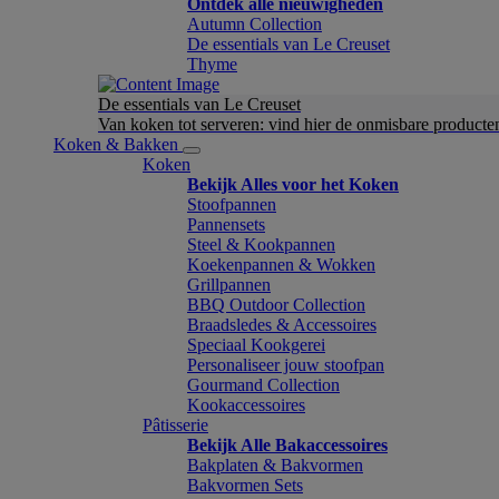
Ontdek alle nieuwigheden
Autumn Collection
De essentials van Le Creuset
Thyme
De essentials van Le Creuset
Van koken tot serveren: vind hier de onmisbare product
Koken & Bakken
Koken
Bekijk Alles voor het Koken
Stoofpannen
Pannensets
Steel & Kookpannen
Koekenpannen & Wokken
Grillpannen
BBQ Outdoor Collection
Braadsledes & Accessoires
Speciaal Kookgerei
Personaliseer jouw stoofpan
Gourmand Collection
Kookaccessoires
Pâtisserie
Bekijk Alle Bakaccessoires
Bakplaten & Bakvormen
Bakvormen Sets