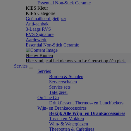
Essential Non-Stick Ceramic
KIES Kleur
KIES Categorie
Geëmailleerd gietijzer
Anti-aanbak
3-Laags RVS
RVS Signature
Aardewerk
Essential Non-Stick Ceramic
Nieuw Binnen
Hier vind je al het nieuws van Le Creuset op één plek.
Servies
Servies
Borden & Schalen
Serveerschalen
Servies sets
Tafelgerei
On The Go
Drinkflessen, Thermos- en Lunchbekers
Wijn- en Drankaccessoires
Bekijk Alle Wijn- en Drankaccessoires
Tassen en Mokken
Wijn- & Waterglazen
Theepotten & Cafetières