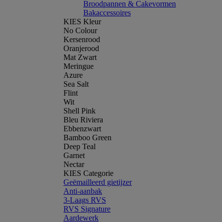
Broodpannen & Cakevormen
Bakaccessoires
KIES Kleur
No Colour
Kersenrood
Oranjerood
Mat Zwart
Meringue
Azure
Sea Salt
Flint
Wit
Shell Pink
Bleu Riviera
Ebbenzwart
Bamboo Green
Deep Teal
Garnet
Nectar
KIES Categorie
Geëmailleerd gietijzer
Anti-aanbak
3-Laags RVS
RVS Signature
Aardewerk