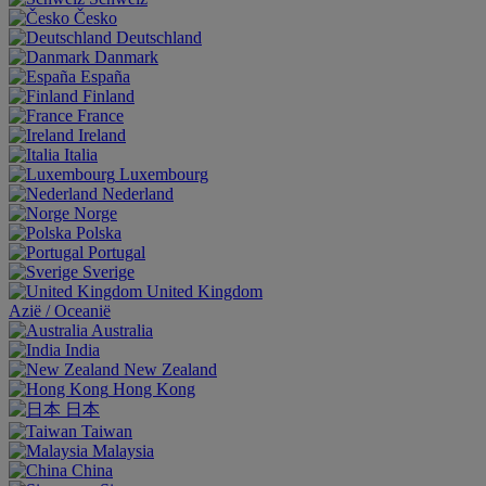
Česko
Deutschland
Danmark
España
Finland
France
Ireland
Italia
Luxembourg
Nederland
Norge
Polska
Portugal
Sverige
United Kingdom
Aziё / Oceaniё
Australia
India
New Zealand
Hong Kong
日本
Taiwan
Malaysia
China