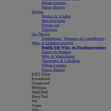
Wijnaccessoires
Nieuw Binnen
Servies
Borden & Schalen
Serveerschalen
Servies sets
Tafelgerei
On The Go
Drinkflessen, Thermos- en Lunchbekers
Wijn- en Drankaccessoires
Bekijk Alle Wijn- en Drankaccessoires
Tassen en Mokken
Wijn- & Waterglazen
Theepotten & Cafetières
Wijnaccessoires
Nieuw Binnen
KIES Kleur
Kersenrood
Oranjerood
Meringue
Shell Pink
Deep Teal
Wit
Azure
Flint