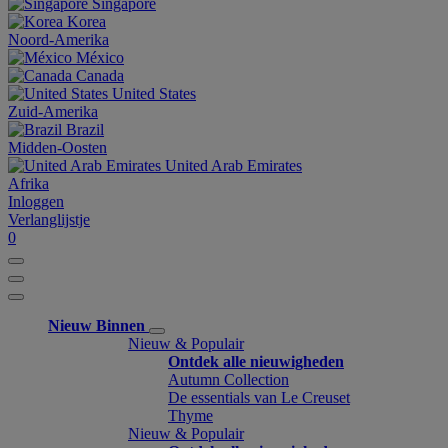
Singapore
Korea
Noord-Amerika
México
Canada
United States
Zuid-Amerika
Brazil
Midden-Oosten
United Arab Emirates
Afrika
Inloggen
Verlanglijstje
0
Nieuw Binnen
Nieuw & Populair
Ontdek alle nieuwigheden
Autumn Collection
De essentials van Le Creuset
Thyme
Nieuw & Populair