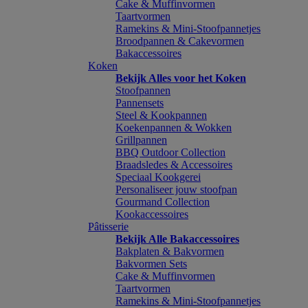
Cake & Muffinvormen
Taartvormen
Ramekins & Mini-Stoofpannetjes
Broodpannen & Cakevormen
Bakaccessoires
Koken
Bekijk Alles voor het Koken
Stoofpannen
Pannensets
Steel & Kookpannen
Koekenpannen & Wokken
Grillpannen
BBQ Outdoor Collection
Braadsledes & Accessoires
Speciaal Kookgerei
Personaliseer jouw stoofpan
Gourmand Collection
Kookaccessoires
Pâtisserie
Bekijk Alle Bakaccessoires
Bakplaten & Bakvormen
Bakvormen Sets
Cake & Muffinvormen
Taartvormen
Ramekins & Mini-Stoofpannetjes