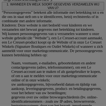
1. WANNEER EN WELK SOORT GEGEVENS VERZAMELEN WIJ
VAN U?
“Persoonsgegevens” betekent alle informatie met betrekking tot u en
die ons in staat stelt om u te identificeren, hetzij rechtstreeks of in
combinatie met andere informatie.
Kinderen: Deze website is niet bedoeld voor kinderen en we
verzamelen niet bewust gegevens met betrekking tot kinderen.
Wij kunnen persoonsgegevens van u verzamelen wanneer u onze
website gebruikt (de "Website"), een Le Creuset-account aanmaakt,
een Le Creuset-product koopt op de Website of in onze Le Creuset
Winkels (Signature Boutiques en Outlet Winkels) of wanneer u zich
aanmeldt voor onze marketingcommunicatie. De persoonsgegevens
kunnen betrekking hebben op:
Naam, voornaam, e-mailadres, geboortedatum en andere
contactgegevens (adres, telefoonnummer), om een Le
Creuset-account aan te maken of als gastgebruiker te kopen,
of om u aan te melden voor onze marketingcommunicatie
online of in onze winkels;
uw aankoopgegevens, bijvoorbeeld datum en tijdstip van
aankoop, leveringsgegevens, product- en betalingsgegevens,
voor het beheer van uw bestellingen;
gegevens over uw online browsegeschiedenis (bv. online-
identificatienummers - zoals uw IP-adres, browserversie,
besturingssysteem, duur van het bezoek, terugkerende