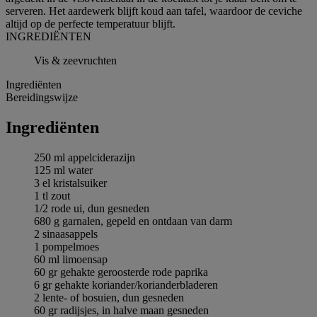
serveren. Het aardewerk blijft koud aan tafel, waardoor de ceviche
altijd op de perfecte temperatuur blijft.
INGREDIЁNTEN
Vis & zeevruchten
Ingrediёnten
Bereidingswijze
Ingrediёnten
250 ml appelciderazijn
125 ml water
3 el kristalsuiker
1 tl zout
1/2 rode ui, dun gesneden
680 g garnalen, gepeld en ontdaan van darm
2 sinaasappels
1 pompelmoes
60 ml limoensap
60 gr gehakte geroosterde rode paprika
6 gr gehakte koriander/korianderbladeren
2 lente- of bosuien, dun gesneden
60 gr radijsjes, in halve maan gesneden