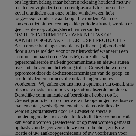
ons legitiem belang (naar behoren rekening houdend met uw
rechten en vrijheden) om u opvolg-e-mails te sturen in het
geval u artikelen aan onze online winkelwagen hebt
toegevoegd zonder de aankoop af te ronden. Als u de
aankoop niet binnen een bepaalde periode afrondt, worden er
geen verdere opvolgingsberichten verzonden.
OM U TE INFORMEREN OVER NIEUWS OF
AANBIEDINGEN VAN LE CREUSET-PRODUCTEN
Als u ermee hebt ingestemd dat wij dit doen (bijvoorbeeld
door u aan te melden voor onze nieuwsbrief wanneer u een
account aanmaakt op de Website), dan zullen wij u
gepersonaliseerde marketingcommunicatie en nieuws sturen
over initiatieven met betrekking tot Le Creuset die worden
gepromoot door de dochterondernemingen van de groep, en
lokale filialen en partners, die ook afhangen van uw
voorkeuren. Wij zullen contact met u opnemen via e-mail, sms
of sociale media, maar ook via geautomatiseerde middelen.
Dergelijke communicatie zal betrekking hebben op Le
Creuset-producten of op nieuwe winkelopeningen, exclusieve
evenementen, wedstrijden, enquêtes, demonstraties die
worden georganiseerd door Le Creuset of speciale
aanbiedingen die u misschien leuk vindt. Deze communicatie
kan voor u worden geselecteerd of op maat worden gemaakt
op basis van de gegevens die we over u hebben, zoals uw
locatie of uw aankoopgeschiedenis of uw voorkeuren voor