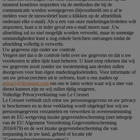
moment kosteloos stopzetten via de methoden die bij de
communicatie worden weergegeven (bijvoorbeeld om u af te
melden voor de nieuwsbrief kunt u klikken op de afmeldlink
onderaan elke e-mail). Als u een van onze marketingactiviteiten wilt
stopzetten, kunt u in ieder geval een e-mail sturen naar
.
Uw
afmelding zal zo snel mogelijk worden verwerkt, maar in sommige
omstandigheden kunt u nog enkele berichten ontvangen totdat de
afmelding volledig is verwerkt.
Uw gegevens zijn onder uw controle
Vergeet niet dat u de controle hebt over uw gegevens en dat u uw
voorkeuren te allen tijde kunt beheren. U kunt erop rekenen dat wij
uw gegevens nooit zonder uw toestemming aan derden zullen
doorgeven voor hun eigen marketingdoeleinden. Voor informatie of
om uw privacyrechten uit te oefenen, kunt u ons mailen op
privacy@lecreuset.com
om ons te laten weten waar wij u mee van
dienst kunnen zijn en wij zullen tijdig reageren.
Volledige Privacyverklaring van Le Creuset
Le Creuset verbindt zich ertoe uw persoonsgegevens en uw privacy
te beschermen en in deze verklaring wordt uitgelegd hoe wij uw
persoonsgegevens verzamelen en verwerken in overeenstemming
met de EU-wetgeving inzake gegevensbescherming (met inbegrip
van de EU Algemene Verordening Gegevensbescherming
2016/679) en de wet inzake gegevensbescherming die van
toepassing is in uw land, gebied of locatie (de
"Gegevensbeschermingswetten").