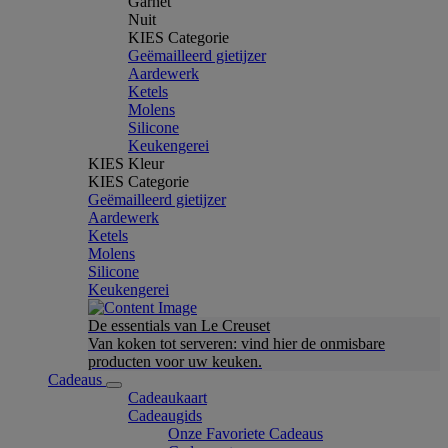
Garnet
Nuit
KIES Categorie
Geëmailleerd gietijzer
Aardewerk
Ketels
Molens
Silicone
Keukengerei
KIES Kleur
KIES Categorie
Geëmailleerd gietijzer
Aardewerk
Ketels
Molens
Silicone
Keukengerei
De essentials van Le Creuset
Van koken tot serveren: vind hier de onmisbare
producten voor uw keuken.
Cadeaus
Cadeaukaart
Cadeaugids
Onze Favoriete Cadeaus