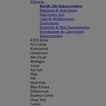
Pâtisserie
Bekijk Alle Bakaccessoires
Bakplaten & Bakvormen
Bakvormen Sets
Cake & Muffinvormen
Taartvormen
Ramekins & Mini-Stoofpannetjes
Broodpannen & Cakevormen
Bakaccessoires
KIES Kleur
No Colour
Kersenrood
Oranjerood
Mat Zwart
Meringue
Azure
Sea Salt
Flint
Wit
Shell Pink
Bleu Riviera
Ebbenzwart
Bamboo Green
Deep Teal
Garnet