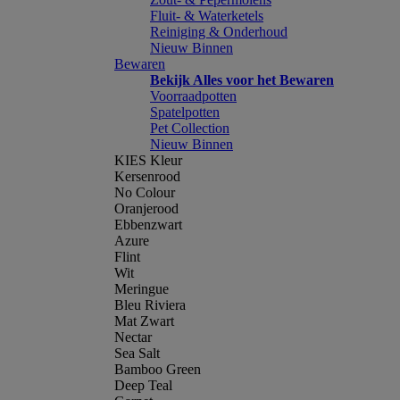
Fluit- & Waterketels
Reiniging & Onderhoud
Nieuw Binnen
Bewaren
Bekijk Alles voor het Bewaren
Voorraadpotten
Spatelpotten
Pet Collection
Nieuw Binnen
KIES Kleur
Kersenrood
No Colour
Oranjerood
Ebbenzwart
Azure
Flint
Wit
Meringue
Bleu Riviera
Mat Zwart
Nectar
Sea Salt
Bamboo Green
Deep Teal