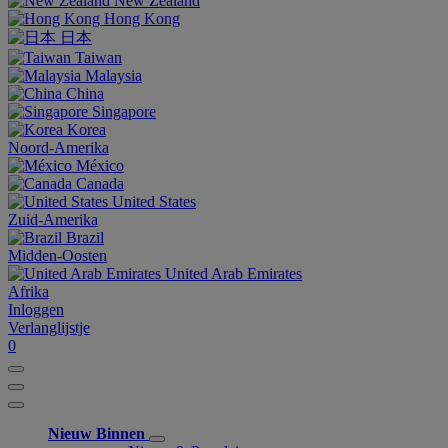
New Zealand
Hong Kong
日本
Taiwan
Malaysia
China
Singapore
Korea
Noord-Amerika
México
Canada
United States
Zuid-Amerika
Brazil
Midden-Oosten
United Arab Emirates
Afrika
Inloggen
Verlanglijstje
0
Nieuw Binnen