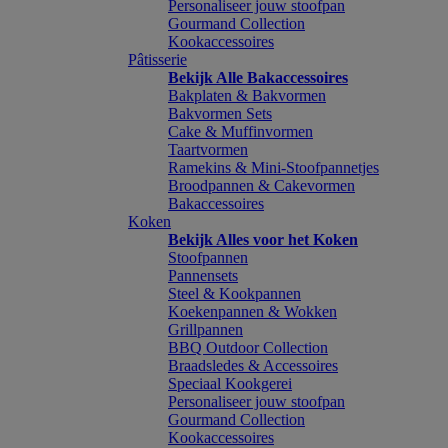
Personaliseer jouw stoofpan
Gourmand Collection
Kookaccessoires
Pâtisserie
Bekijk Alle Bakaccessoires
Bakplaten & Bakvormen
Bakvormen Sets
Cake & Muffinvormen
Taartvormen
Ramekins & Mini-Stoofpannetjes
Broodpannen & Cakevormen
Bakaccessoires
Koken
Bekijk Alles voor het Koken
Stoofpannen
Pannensets
Steel & Kookpannen
Koekenpannen & Wokken
Grillpannen
BBQ Outdoor Collection
Braadsledes & Accessoires
Speciaal Kookgerei
Personaliseer jouw stoofpan
Gourmand Collection
Kookaccessoires