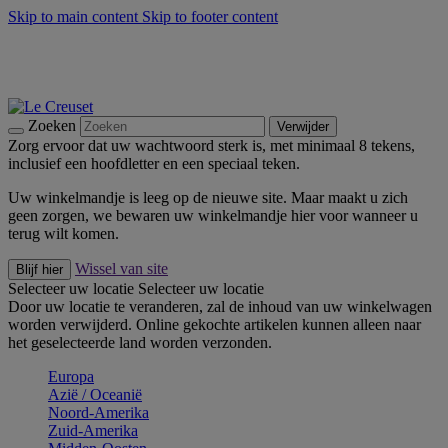
Skip to main content
Skip to footer content
Zomerse buitenmomenten met de BBQ Outdoor Collectie &
Thyme -
Shop Nu
De essentials van Le Creuset -
Ontdek Nu
Nieuwsbrieven: Registreer en bespaar 10%! -
Schrijf je nu in
Zoeken
Verwijder
Zorg ervoor dat uw wachtwoord sterk is, met minimaal 8 tekens,
inclusief een hoofdletter en een speciaal teken.
Uw winkelmandje is leeg op de nieuwe site. Maar maakt u zich
geen zorgen, we bewaren uw winkelmandje hier voor wanneer u
terug wilt komen.
Wissel van site
Blijf hier
Selecteer uw locatie
Selecteer uw locatie
Door uw locatie te veranderen, zal de inhoud van uw winkelwagen
worden verwijderd. Online gekochte artikelen kunnen alleen naar
het geselecteerde land worden verzonden.
Europa
Aziё / Oceaniё
Noord-Amerika
Zuid-Amerika