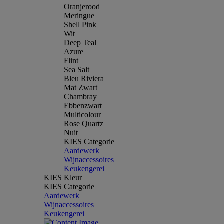
Oranjerood
Meringue
Shell Pink
Wit
Deep Teal
Azure
Flint
Sea Salt
Bleu Riviera
Mat Zwart
Chambray
Ebbenzwart
Multicolour
Rose Quartz
Nuit
KIES Categorie
Aardewerk
Wijnaccessoires
Keukengerei
KIES Kleur
KIES Categorie
Aardewerk
Wijnaccessoires
Keukengerei