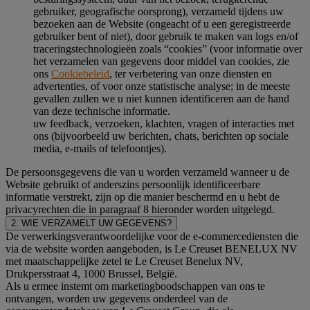
gebruiker, geografische oorsprong), verzameld tijdens uw
bezoeken aan de Website (ongeacht of u een geregistreerde
gebruiker bent of niet), door gebruik te maken van logs en/of
traceringstechnologieën zoals “cookies” (voor informatie over
het verzamelen van gegevens door middel van cookies, zie
ons
Cookiebeleid
, ter verbetering van onze diensten en
advertenties, of voor onze statistische analyse; in de meeste
gevallen zullen we u niet kunnen identificeren aan de hand
van deze technische informatie.
uw feedback, verzoeken, klachten, vragen of interacties met
ons (bijvoorbeeld uw berichten, chats, berichten op sociale
media, e-mails of telefoontjes).
De persoonsgegevens die van u worden verzameld wanneer u de
Website gebruikt of anderszins persoonlijk identificeerbare
informatie verstrekt, zijn op die manier beschermd en u hebt de
privacyrechten die in paragraaf 8 hieronder worden uitgelegd.
2. WIE VERZAMELT UW GEGEVENS?
De verwerkingsverantwoordelijke voor de e-commercediensten die
via de website worden aangeboden, is Le Creuset BENELUX NV
met maatschappelijke zetel te Le Creuset Benelux NV,
Drukpersstraat 4, 1000 Brussel, België.
Als u ermee instemt om marketingboodschappen van ons te
ontvangen, worden uw gegevens onderdeel van de