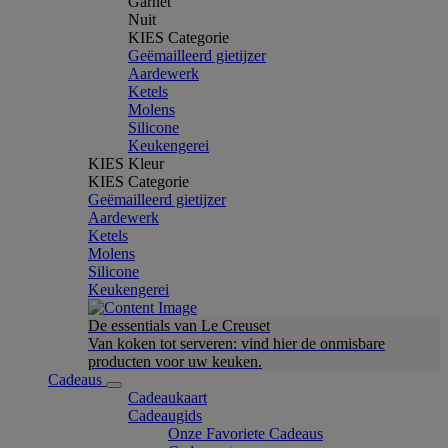
Garnet
Nuit
KIES Categorie
Geëmailleerd gietijzer
Aardewerk
Ketels
Molens
Silicone
Keukengerei
KIES Kleur
KIES Categorie
Geëmailleerd gietijzer
Aardewerk
Ketels
Molens
Silicone
Keukengerei
De essentials van Le Creuset
Van koken tot serveren: vind hier de onmisbare
producten voor uw keuken.
Cadeaus
Cadeaukaart
Cadeaugids
Onze Favoriete Cadeaus