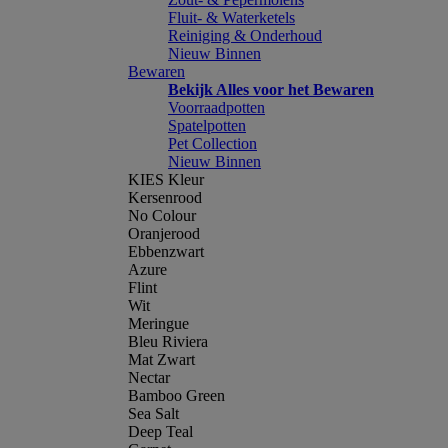
Fluit- & Waterketels
Reiniging & Onderhoud
Nieuw Binnen
Bewaren
Bekijk Alles voor het Bewaren
Voorraadpotten
Spatelpotten
Pet Collection
Nieuw Binnen
KIES Kleur
Kersenrood
No Colour
Oranjerood
Ebbenzwart
Azure
Flint
Wit
Meringue
Bleu Riviera
Mat Zwart
Nectar
Bamboo Green
Sea Salt
Deep Teal