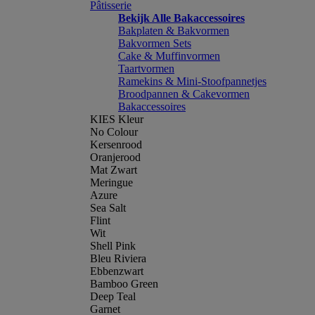
Pâtisserie
Bekijk Alle Bakaccessoires
Bakplaten & Bakvormen
Bakvormen Sets
Cake & Muffinvormen
Taartvormen
Ramekins & Mini-Stoofpannetjes
Broodpannen & Cakevormen
Bakaccessoires
KIES Kleur
No Colour
Kersenrood
Oranjerood
Mat Zwart
Meringue
Azure
Sea Salt
Flint
Wit
Shell Pink
Bleu Riviera
Ebbenzwart
Bamboo Green
Deep Teal
Garnet