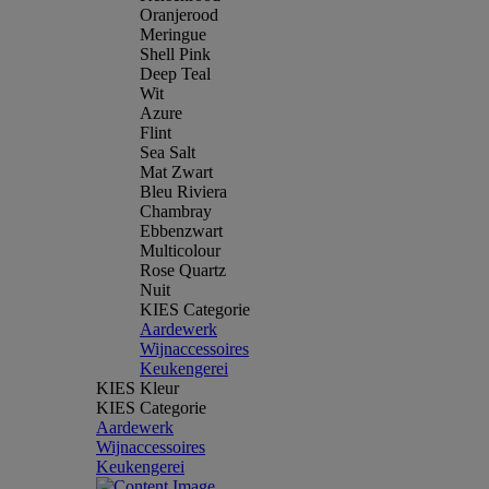
Oranjerood
Meringue
Shell Pink
Deep Teal
Wit
Azure
Flint
Sea Salt
Mat Zwart
Bleu Riviera
Chambray
Ebbenzwart
Multicolour
Rose Quartz
Nuit
KIES Categorie
Aardewerk
Wijnaccessoires
Keukengerei
KIES Kleur
KIES Categorie
Aardewerk
Wijnaccessoires
Keukengerei