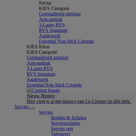
Nectar
KIES Categorie
Geëmailleerd gietijzer
Anti-aanbak
3-Laags RVS
RVS Signature
Aardewerk
Essential Non-Stick Ceramic
KIES Kleur
KIES Categorie
Geëmailleerd gietijzer
Anti-aanbak
3-Laags RVS
RVS Signature
Aardewerk
Essential Non-Stick Ceramic
Nieuw Binnen
Hier vind je al het nieuws van Le Creuset op één plek.
Servies
Servies
Borden & Schalen
Serveerschalen
Servies sets
Tafelgerei