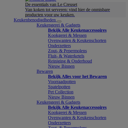
De essentials van Le Creuset
Van koken tot serveren: vind hier de onmisbare
producten voor uw keuken.
Keukenbenodigdheden
Keukengerei & Gadgets
Bekijk Alle Keukenaccessoires
Kookgerei & Messen
Ovenwanten & Keukenschorten
Onderzetters
Zout- & Pepermolens
Fluit- & Waterketels
Reiniging & Onderhoud
Nieuw Binnen
Bewaren
Bekijk Alles voor het Bewaren
Voorraadpotten
Spatelpotten
Pet Collection
Nieuw Binnen
Keukengerei & Gadgets
Bekijk Alle Keukenaccessoires
Kookgerei & Messen
Ovenwanten & Keukenschorten
Onderzetters
Zout- & Pepermolens