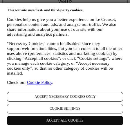
VAN U?
“Persoonsgegevens” betekent alle informatie met betrekking tot u en
This website uses first- and third-party cookies
die ons in staat stelt om u te identificeren, hetzij rechtstreeks of in
combinatie met andere informatie.
Cookies help us give you a better experience on Le Creuset,
Kinderen: Deze website is niet bedoeld voor kinderen en we
personalise content and ads, and analyse our traffic. We also
verzamelen niet bewust gegevens met betrekking tot kinderen.
share information about your use of our site with our
Wij kunnen persoonsgegevens van u verzamelen wanneer u onze
advertising and analytics partners.
website gebruikt (de "Website"), een Le Creuset-account aanmaakt,
“Necessary Cookies” cannot be disabled since they
een Le Creuset-product koopt op de Website of in onze Le Creuset
support web functionalities, but you can consent to all the other
Winkels (Signature Boutiques en Outlet Winkels) of wanneer u zich
uses above (preferences, statistics and marketing cookies) by
aanmeldt voor onze marketingcommunicatie. De persoonsgegevens
clicking “Accept all cookies”, or click “Cookie settings”, where
kunnen betrekking hebben op:
you manage each cookie category, or “Accept necessary
cookies only”, so that no other category of cookies will be
Naam, voornaam, e-mailadres, geboortedatum en andere
installed.
contactgegevens (adres, telefoonnummer), om een Le
Creuset-account aan te maken of als gastgebruiker te kopen,
Check our
Cookie Policy
.
of om u aan te melden voor onze marketingcommunicatie
online of in onze winkels;
uw aankoopgegevens, bijvoorbeeld datum en tijdstip van
ACCEPT NECESSARY COOKIES ONLY
aankoop, leveringsgegevens, product- en betalingsgegevens,
voor het beheer van uw bestellingen;
COOKIE SETTINGS
gegevens over uw online browsegeschiedenis (bv. online-
identificatienummers - zoals uw IP-adres, browserversie,
ACCEPT ALL COOKIES
besturingssysteem, duur van het bezoek, terugkerende
gebruiker, geografische oorsprong), verzameld tijdens uw