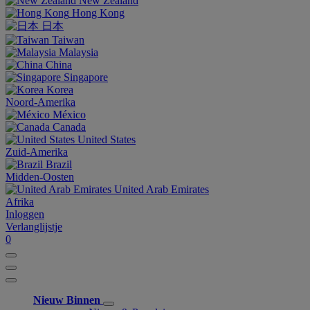
New Zealand
Hong Kong
日本
Taiwan
Malaysia
China
Singapore
Korea
Noord-Amerika
México
Canada
United States
Zuid-Amerika
Brazil
Midden-Oosten
United Arab Emirates
Afrika
Inloggen
Verlanglijstje
0
Nieuw Binnen