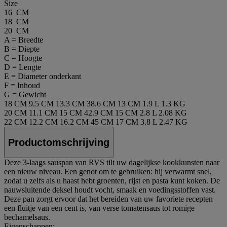
Size
16 CM
18 CM
20 CM
A = Breedte
B = Diepte
C = Hoogte
D = Lengte
E = Diameter onderkant
F = Inhoud
G = Gewicht
18 CM
9.5 CM
13.3 CM
38.6 CM
13 CM
1.9 L
1.3 KG
20 CM
11.1 CM
15 CM
42.9 CM
15 CM
2.8 L
2.08 KG
22 CM
12.2 CM
16.2 CM
45 CM
17 CM
3.8 L
2.47 KG
Productomschrijving
Deze 3-laags sauspan van RVS tilt uw dagelijkse kookkunsten naar
een nieuw niveau. Een genot om te gebruiken: hij verwarmt snel,
zodat u zelfs als u haast hebt groenten, rijst en pasta kunt koken. De
nauwsluitende deksel houdt vocht, smaak en voedingsstoffen vast.
Deze pan zorgt ervoor dat het bereiden van uw favoriete recepten
een fluitje van een cent is, van verse tomatensaus tot romige
bechamelsaus.
Eigenschappen: