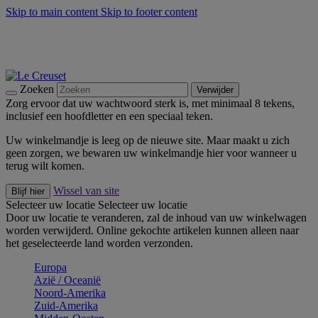
Skip to main content
Skip to footer content
Zomerse buitenmomenten met de BBQ Outdoor Collectie &
Thyme -
Shop Nu
De essentials van Le Creuset -
Ontdek Nu
Nieuwsbrieven: Registreer en bespaar 10%! -
Schrijf je nu in
Zoeken
Verwijder
Zorg ervoor dat uw wachtwoord sterk is, met minimaal 8 tekens,
inclusief een hoofdletter en een speciaal teken.
Uw winkelmandje is leeg op de nieuwe site. Maar maakt u zich
geen zorgen, we bewaren uw winkelmandje hier voor wanneer u
terug wilt komen.
Wissel van site
Blijf hier
Selecteer uw locatie
Selecteer uw locatie
Door uw locatie te veranderen, zal de inhoud van uw winkelwagen
worden verwijderd. Online gekochte artikelen kunnen alleen naar
het geselecteerde land worden verzonden.
Europa
Aziё / Oceaniё
Noord-Amerika
Zuid-Amerika