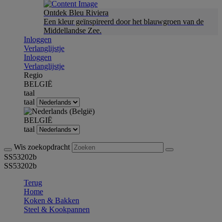
Ontdek Bleu Riviera
Een kleur geïnspireerd door het blauwgroen van de
Middellandse Zee.
Inloggen
Verlanglijstje
Inloggen
Verlanglijstje
Regio
BELGIË
taal
taal
BELGIË
taal
Wis zoekopdracht
SS53202b
SS53202b
Terug
Home
Koken & Bakken
Steel & Kookpannen