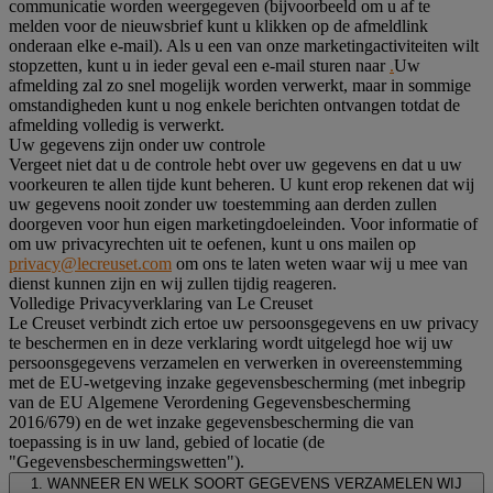
communicatie worden weergegeven (bijvoorbeeld om u af te
melden voor de nieuwsbrief kunt u klikken op de afmeldlink
onderaan elke e-mail). Als u een van onze marketingactiviteiten wilt
stopzetten, kunt u in ieder geval een e-mail sturen naar
.
Uw
afmelding zal zo snel mogelijk worden verwerkt, maar in sommige
omstandigheden kunt u nog enkele berichten ontvangen totdat de
afmelding volledig is verwerkt.
Uw gegevens zijn onder uw controle
Vergeet niet dat u de controle hebt over uw gegevens en dat u uw
voorkeuren te allen tijde kunt beheren. U kunt erop rekenen dat wij
uw gegevens nooit zonder uw toestemming aan derden zullen
doorgeven voor hun eigen marketingdoeleinden. Voor informatie of
om uw privacyrechten uit te oefenen, kunt u ons mailen op
privacy@lecreuset.com
om ons te laten weten waar wij u mee van
dienst kunnen zijn en wij zullen tijdig reageren.
Volledige Privacyverklaring van Le Creuset
Le Creuset verbindt zich ertoe uw persoonsgegevens en uw privacy
te beschermen en in deze verklaring wordt uitgelegd hoe wij uw
persoonsgegevens verzamelen en verwerken in overeenstemming
met de EU-wetgeving inzake gegevensbescherming (met inbegrip
van de EU Algemene Verordening Gegevensbescherming
2016/679) en de wet inzake gegevensbescherming die van
toepassing is in uw land, gebied of locatie (de
"Gegevensbeschermingswetten").
1. WANNEER EN WELK SOORT GEGEVENS VERZAMELEN WIJ