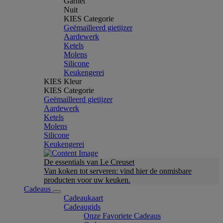
Garnet
Nuit
KIES Categorie
Geëmailleerd gietijzer
Aardewerk
Ketels
Molens
Silicone
Keukengerei
KIES Kleur
KIES Categorie
Geëmailleerd gietijzer
Aardewerk
Ketels
Molens
Silicone
Keukengerei
De essentials van Le Creuset
Van koken tot serveren: vind hier de onmisbare
producten voor uw keuken.
Cadeaus
Cadeaukaart
Cadeaugids
Onze Favoriete Cadeaus