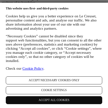
rechten af te handelen.
3. WAAROM VERZAMELEN WIJ DEZE GEGEVENS?
This website uses first- and third-party cookies
Wij kunnen uw gegevens verwerken voor de volgende doeleinden:
Cookies help us give you a better experience on Le Creuset,
VOOR ONZE WETTELIJKE VERPLICHTINGEN
personalise content and ads, and analyse our traffic. We also
share information about your use of our site with our
Mogelijk moeten we bepaalde gegevens over u verwerken om
advertising and analytics partners.
te voldoen aan onze wettelijke verplichtingen en andere
verplichtingen die voortvloeien uit instructies van de overheid.
“Necessary Cookies” cannot be disabled since they
OM EEN LE CREUSET-ACCOUNT AAN TE MAKEN
support web functionalities, but you can consent to all the other
We zullen uw gegevens gebruiken om een Le Creuset-
uses above (preferences, statistics and marketing cookies) by
account aan te maken die u toegang geeft tot een reeks
clicking “Accept all cookies”, or click “Cookie settings”, where
voordelen voor geregistreerde gebruikers, om beter te kunnen
you manage each cookie category, or “Accept necessary
genieten van onze diensten, zoals sneller afrekenen, meerdere
cookies only”, so that no other category of cookies will be
verzendadressen opslaan, bestellingen bekijken en volgen.
installed.
Elke verwerkingsactiviteit is vereist om ons in staat te stellen
deze diensten aan u als Le Creuset-accounthouder te leveren.
Check our
Cookie Policy
.
OM UW BESTELLINGEN TE BEHEREN EN OM ONZE
PRODUCTEN, DIENSTEN EN ASSISTENTIE AAN U
ACCEPT NECESSARY COOKIES ONLY
TE LEVEREN
Wij zullen uw gegevens gebruiken om onze contractuele
relatie met u, uw aankoop van producten op de Website, uw
COOKIE SETTINGS
gebruik van de Website, eventuele latere hulp na de verkoop
of uw deelname aan onze wedstrijden te beheren. Mogelijk
ACCEPT ALL COOKIES
moeten we bepaalde gegevens over u verwerken voor onze
administratieve doeleinden die verband houden met onze