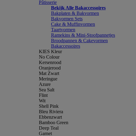
Pâtisserie
Bekijk Alle Bakaccessoires
Bakplaten & Bakvormen
Bakvormen Sets
Cake & Muffinvormen
Taartvormen
Ramekins & Mini-Stoofpannetjes
Broodpannen & Cakevormen
Bakaccessoires
KIES Kleur
No Colour
Kersenrood
Oranjerood
Mat Zwart
Meringue
Azure
Sea Salt
Flint
Wit
Shell Pink
Bleu Riviera
Ebbenzwart
Bamboo Green
Deep Teal
Garnet