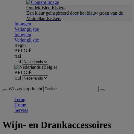
Ontdek Bleu Riviera
Een kleur geïnspireerd door het blauwgroen van de
Middellandse Zee.
Inloggen
Verlanglijstje
Inloggen
Verlanglijstje
Regio
BELGIË
taal
taal
BELGIË
taal
Wis zoekopdracht
Terug
Home
Servies
Wijn- en Drankaccessoires