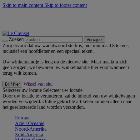
Skip to main content
Skip to footer content
Zomerse buitenmomenten met de BBQ Outdoor Collectie &
Thyme -
Shop Nu
De essentials van Le Creuset -
Ontdek Nu
Nieuwsbrieven: Registreer en bespaar 10%! -
Schrijf je nu in
Zoeken
Verwijder
Zorg ervoor dat uw wachtwoord sterk is, met minimaal 8 tekens,
inclusief een hoofdletter en een speciaal teken.
Uw winkelmandje is leeg op de nieuwe site. Maar maakt u zich
geen zorgen, we bewaren uw winkelmandje hier voor wanneer u
terug wilt komen.
Wissel van site
Blijf hier
Selecteer uw locatie
Selecteer uw locatie
Door uw locatie te veranderen, zal de inhoud van uw winkelwagen
worden verwijderd. Online gekochte artikelen kunnen alleen naar
het geselecteerde land worden verzonden.
Europa
Aziё / Oceaniё
Noord-Amerika
Zuid-Amerika