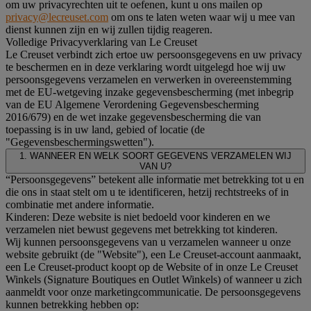
om uw privacyrechten uit te oefenen, kunt u ons mailen op
privacy@lecreuset.com
om ons te laten weten waar wij u mee van
dienst kunnen zijn en wij zullen tijdig reageren.
Volledige Privacyverklaring van Le Creuset
Le Creuset verbindt zich ertoe uw persoonsgegevens en uw privacy
te beschermen en in deze verklaring wordt uitgelegd hoe wij uw
persoonsgegevens verzamelen en verwerken in overeenstemming
met de EU-wetgeving inzake gegevensbescherming (met inbegrip
van de EU Algemene Verordening Gegevensbescherming
2016/679) en de wet inzake gegevensbescherming die van
toepassing is in uw land, gebied of locatie (de
"Gegevensbeschermingswetten").
1. WANNEER EN WELK SOORT GEGEVENS VERZAMELEN WIJ
VAN U?
“Persoonsgegevens” betekent alle informatie met betrekking tot u en
die ons in staat stelt om u te identificeren, hetzij rechtstreeks of in
combinatie met andere informatie.
Kinderen: Deze website is niet bedoeld voor kinderen en we
verzamelen niet bewust gegevens met betrekking tot kinderen.
Wij kunnen persoonsgegevens van u verzamelen wanneer u onze
website gebruikt (de "Website"), een Le Creuset-account aanmaakt,
een Le Creuset-product koopt op de Website of in onze Le Creuset
Winkels (Signature Boutiques en Outlet Winkels) of wanneer u zich
aanmeldt voor onze marketingcommunicatie. De persoonsgegevens
kunnen betrekking hebben op: