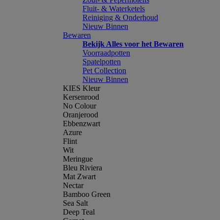
Fluit- & Waterketels
Reiniging & Onderhoud
Nieuw Binnen
Bewaren
Bekijk Alles voor het Bewaren
Voorraadpotten
Spatelpotten
Pet Collection
Nieuw Binnen
KIES Kleur
Kersenrood
No Colour
Oranjerood
Ebbenzwart
Azure
Flint
Wit
Meringue
Bleu Riviera
Mat Zwart
Nectar
Bamboo Green
Sea Salt
Deep Teal