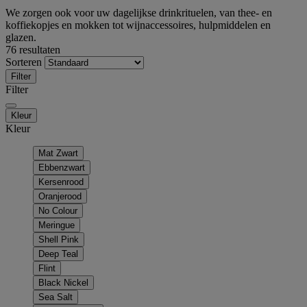
We zorgen ook voor uw dagelijkse drinkrituelen, van thee- en
koffiekopjes en mokken tot wijnaccessoires, hulpmiddelen en
glazen.
76 resultaten
Sorteren
Filter
Filter
Kleur
Kleur
Mat Zwart
Ebbenzwart
Kersenrood
Oranjerood
No Colour
Meringue
Shell Pink
Deep Teal
Flint
Black Nickel
Sea Salt