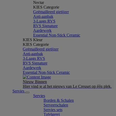
Nectar
KIES Categorie
Geëmailleerd gietijzer
Anti-aanbak
3-Laags RVS
RVS Signature
Aardewerk
Essential Non-Stick Ceramic
KIES Kleur
KIES Categorie
Geëmailleerd gietijzer
Anti-aanbak
3-Laags RVS
RVS Signature
Aardewerk
Essential Non-Stick Ceramic
Nieuw Binnen
Hier vind je al het nieuws van Le Creuset op één plek.
Servies
Servies
Borden & Schalen
Serveerschalen
Servies sets
Tafelgerei