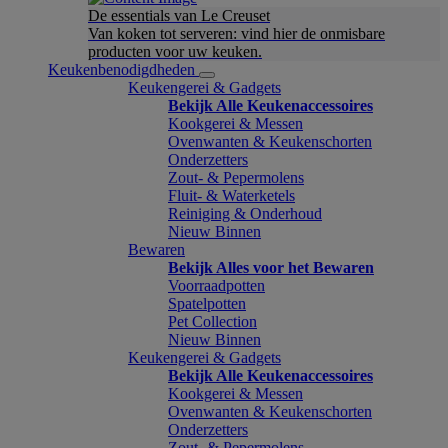
De essentials van Le Creuset
Van koken tot serveren: vind hier de onmisbare
producten voor uw keuken.
Keukenbenodigdheden
Keukengerei & Gadgets
Bekijk Alle Keukenaccessoires
Kookgerei & Messen
Ovenwanten & Keukenschorten
Onderzetters
Zout- & Pepermolens
Fluit- & Waterketels
Reiniging & Onderhoud
Nieuw Binnen
Bewaren
Bekijk Alles voor het Bewaren
Voorraadpotten
Spatelpotten
Pet Collection
Nieuw Binnen
Keukengerei & Gadgets
Bekijk Alle Keukenaccessoires
Kookgerei & Messen
Ovenwanten & Keukenschorten
Onderzetters
Zout- & Pepermolens