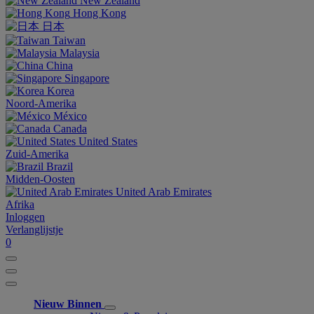
New Zealand
Hong Kong
日本
Taiwan
Malaysia
China
Singapore
Korea
Noord-Amerika
México
Canada
United States
Zuid-Amerika
Brazil
Midden-Oosten
United Arab Emirates
Afrika
Inloggen
Verlanglijstje
0
Nieuw Binnen