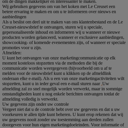
om de dingen makkelijker en interessanter te maken.
Wij gebruiken gegevens om van het koken met Le Creuset een
betere ervaring te maken en om u te informeren over nieuws en
aanbiedingen
Als u beslist om deel uit te maken van ons klantenbestand en de Le
Creuset-nieuwsbrief te ontvangen, sturen wij u speciale,
gepersonaliseerde inhoud en informeren wij u wanneer er nieuwe
producten worden gelanceerd, wanneer er exclusieve aanbiedingen,
showcooking- of komende evenementen zijn, of wanneer er speciale
promoties voor u zijn.
Afmelden:
U kunt het ontvangen van onze marketingcommunicatie op elk
moment kosteloos stopzetten via de methoden die bij de
communicatie worden weergegeven (bijvoorbeeld om u af te
melden voor de nieuwsbrief kunt u klikken op de afmeldlink
onderaan elke e-mail). Als u een van onze marketingactiviteiten wilt
stopzetten, kunt u in ieder geval een e-mail sturen naar
.
Uw
afmelding zal zo snel mogelijk worden verwerkt, maar in sommige
omstandigheden kunt u nog enkele berichten ontvangen totdat de
afmelding volledig is verwerkt.
Uw gegevens zijn onder uw controle
Vergeet niet dat u de controle hebt over uw gegevens en dat u uw
voorkeuren te allen tijde kunt beheren. U kunt erop rekenen dat wij
uw gegevens nooit zonder uw toestemming aan derden zullen
doorgeven voor hun eigen marketingdoeleinden. Voor informatie of