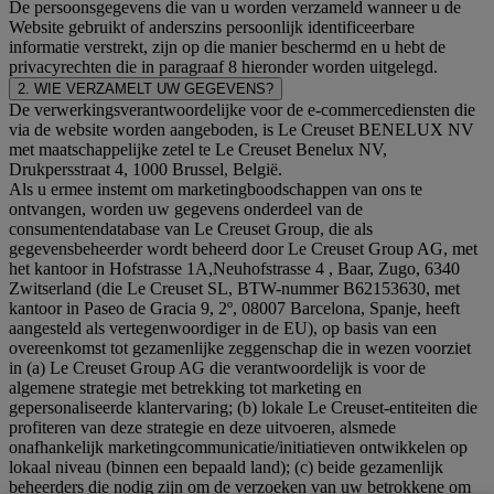
De persoonsgegevens die van u worden verzameld wanneer u de
Website gebruikt of anderszins persoonlijk identificeerbare
informatie verstrekt, zijn op die manier beschermd en u hebt de
privacyrechten die in paragraaf 8 hieronder worden uitgelegd.
2. WIE VERZAMELT UW GEGEVENS?
De verwerkingsverantwoordelijke voor de e-commercediensten die
via de website worden aangeboden, is Le Creuset BENELUX NV
met maatschappelijke zetel te Le Creuset Benelux NV,
Drukpersstraat 4, 1000 Brussel, België.
Als u ermee instemt om marketingboodschappen van ons te
ontvangen, worden uw gegevens onderdeel van de
consumentendatabase van Le Creuset Group, die als
gegevensbeheerder wordt beheerd door Le Creuset Group AG, met
het kantoor in Hofstrasse 1A,Neuhofstrasse 4 , Baar, Zugo, 6340
Zwitserland (die Le Creuset SL, BTW-nummer B62153630, met
kantoor in Paseo de Gracia 9, 2º, 08007 Barcelona, Spanje, heeft
aangesteld als vertegenwoordiger in de EU), op basis van een
overeenkomst tot gezamenlijke zeggenschap die in wezen voorziet
in (a) Le Creuset Group AG die verantwoordelijk is voor de
algemene strategie met betrekking tot marketing en
gepersonaliseerde klantervaring; (b) lokale Le Creuset-entiteiten die
profiteren van deze strategie en deze uitvoeren, alsmede
onafhankelijk marketingcommunicatie/initiatieven ontwikkelen op
lokaal niveau (binnen een bepaald land); (c) beide gezamenlijk
beheerders die nodig zijn om de verzoeken van uw betrokkene om