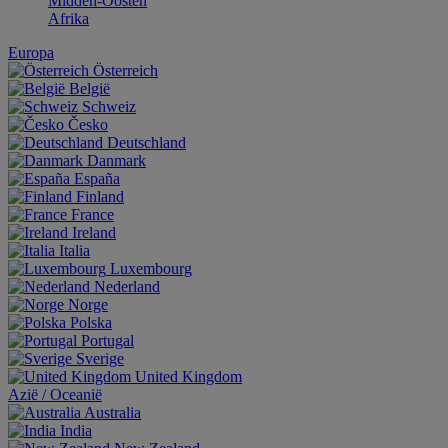
Midden-Oosten
Afrika
Europa
Österreich
België
Schweiz
Česko
Deutschland
Danmark
España
Finland
France
Ireland
Italia
Luxembourg
Nederland
Norge
Polska
Portugal
Sverige
United Kingdom
Aziё / Oceaniё
Australia
India