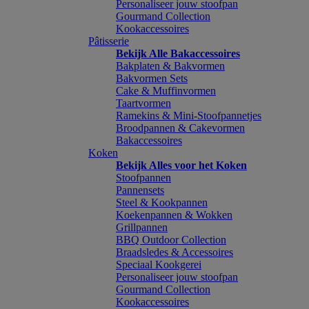
Personaliseer jouw stoofpan
Gourmand Collection
Kookaccessoires
Pâtisserie
Bekijk Alle Bakaccessoires
Bakplaten & Bakvormen
Bakvormen Sets
Cake & Muffinvormen
Taartvormen
Ramekins & Mini-Stoofpannetjes
Broodpannen & Cakevormen
Bakaccessoires
Koken
Bekijk Alles voor het Koken
Stoofpannen
Pannensets
Steel & Kookpannen
Koekenpannen & Wokken
Grillpannen
BBQ Outdoor Collection
Braadsledes & Accessoires
Speciaal Kookgerei
Personaliseer jouw stoofpan
Gourmand Collection
Kookaccessoires