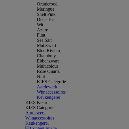
Oranjerood
Meringue
Shell Pink
Deep Teal
Wit
Azure
Flint
Sea Salt
Mat Zwart
Bleu Riviera
Chambray
Ebbenzwart
Multicolour
Rose Quartz
Nuit
KIES Categorie
Aardewerk
Wijnaccessoires
Keukengerei
KIES Kleur
KIES Categorie
Aardewerk
Wijnaccessoires
Keukengerei